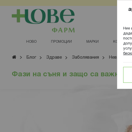
Прескачане
a
към
съдържанието
Ние 
даде
пост
НОВО
ПРОМОЦИИ
МАРКИ
КОЗМЕТИ
долу
услу
биск
Начало
Блог
Здраве
Заболявания
Неврологи
Фази на съня и защо са важни