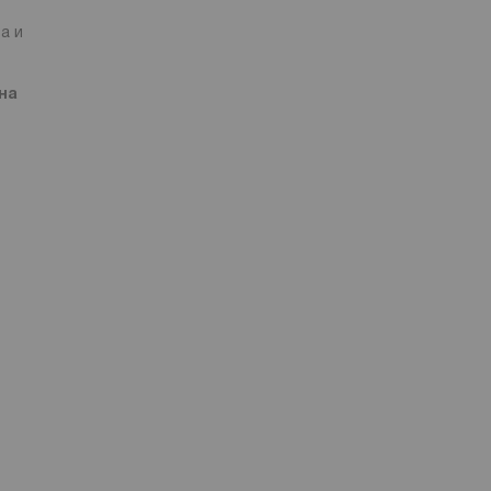
а и
на