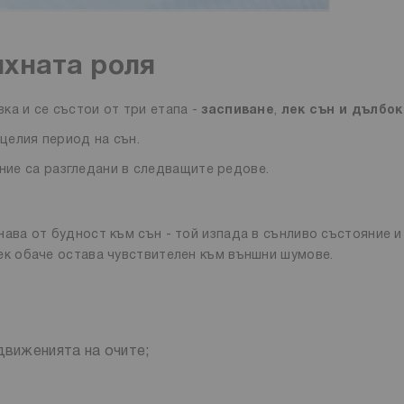
яхната роля
ка и се състои от три етапа -
заспиване
,
лек сън и дълбок
целия период на сън.
ение са разгледани в следващите редове.
нава от будност към сън - той изпада в сънливо състояние и
век обаче остава чувствителен към външни шумове.
движенията на очите;