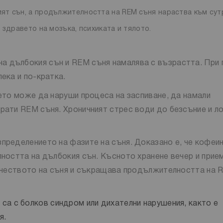
ят сън, а продължителността на REM съня нараства към сут
 здравето на мозъка, психиката и тялото.
на дълбокия сън и REM съня намалява с възрастта. При 
ека и по-кратка.
ето може да наруши процеса на заспиване, да намали
рати REM съня. Хроничният стрес води до безсъние и л
пределението на фазите на съня. Доказано е, че кофеи
лността на дълбокия сън. Късното хранене вечер и прие
качеството на съня и съкращава продължителността на 
 са с болков синдром или дихателни нарушения, както е
я.