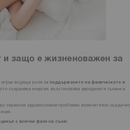
 и защо е жизненоважен за
й играе водеща роля за
поддържането на физическото и
лото съхранява енергия, възстановява увредените тъкани и
до сериозни здравословни проблеми, включително сърдечн
есия.
цикъл с всички фази на съня: