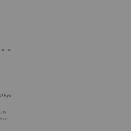
не на
id Eye
ъня -
нути.