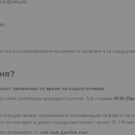
на функция.
ма.
обства за нормализиране на кръвното налягане и за поддържа
ня?
зъкът преминава по време на нощна почивка
.
бстойно разглежда циркадните ритми. Той открива
REM (
Rap
я стандартизира съвременната класификация на фазите на с
ено се повтарят в цикли с продължителност около 70-110 ми
нно преминават от
лек към дълбок сън
.