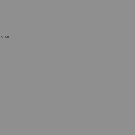
 сън
.