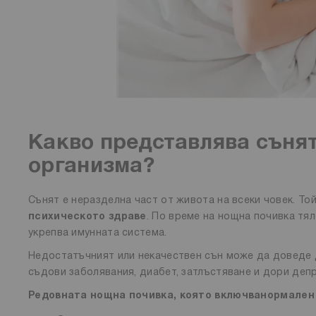
Какво представлява сънят
организма?
Сънят е неразделна част от живота на всеки човек. То
психическото здраве
. По време на нощна почивка тя
укрепва имунната система.
Недостатъчният или некачествен сън може да доведе 
съдови заболявания, диабет, затлъстяване и дори депр
Редовната нощна почивка, която включва
нормален 