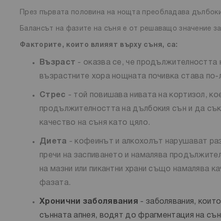
През първата половина на нощта преобладава дълбоки
Балансът на фазите на съня е от решаващо значение за
Факторите, които влияят върху съня, са:
Възраст
- оказва се, че продължителността 
възрастните хора нощната почивка става по-л
Стрес
- той повишава нивата на кортизол, ко
продължителността на дълбокия сън и да сък
качество на съня като цяло.
Диета
- кофеинът и алкохолът нарушават раз
пречи на заспиването и намалява продължите
на мазни или пикантни храни също намалява 
фазата.
Хронични заболявания
- заболявания, които
сънната апнея, водят до фрагментация на сън