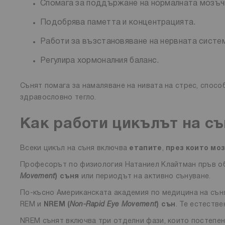
Спомага за поддържане на нормалната мозъч
Подобрява паметта и концентрацията.
Работи за възстановяване на нервната систе
Регулира хормоналния баланс.
Сънят помага за намаляване на нивата на стрес, спос
здравословно тегло.
Как работи цикълът на съ
Всеки цикъл на съня включва
етапите
,
през които мо
Професорът по физиология Натаниел Клайтман пръв о
Movement
) съня
или периодът на активно сънуване.
По-късно Американската академия по медицина на сън
REM и
NREM (
Non-Rapid Eye Movement
) сън
. Те естеств
NREM сънят включва три отделни фази, които постепе