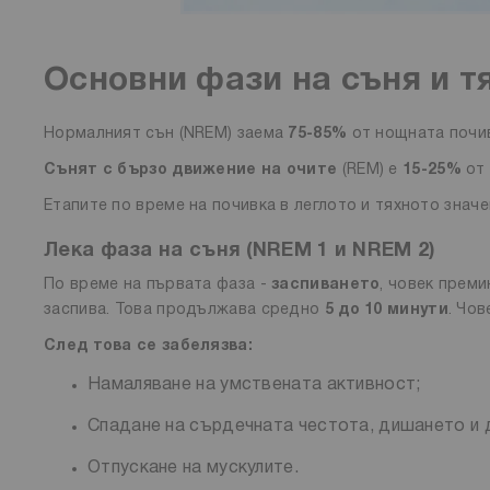
Основни фази на съня и т
Нормалният сън (NREM) заема
75-85%
от нощната почив
Сънят с бързо движение на очите
(REM) е
15-25%
от 
Етапите по време на почивка в леглото и тяхното знач
Лека фаза на съня (NREM 1 и NREM 2)
По време на първата фаза -
заспиването
, човек преми
заспива. Това продължава средно
5 до 10 минути
. Чо
След това се забелязва:
Намаляване на умствената активност;
Спадане на сърдечната честота, дишането и 
Отпускане на мускулите.