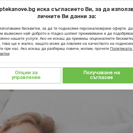
ptekanove.bg иска съгласието Ви, за да използ
личните Ви данни за:
ПОПИТАЙ Ф
използваме бисквитки, за да ти поднасяме персонализирани оферти, да
Търсене
м възможно най-доброто и гладко шопинг преживяване и да подобряв
оянно нашите услуги. Ако не искаш да приемеш опционалните бисквитк
КА
ГРИЖА ЗА МАЙКАТА И ДЕТЕТО
ХРАНИТЕЛНИ ДОБАВКИ
, това ще е жалко, защото може да повлияе на качеството на поднесен
ги при нас. Ако искаш да разбереш повече, молим, прочети
Политиката 
витки
.
я
Фази на съня и защо са важни
Опции за
Получаване на
управление
съгласие