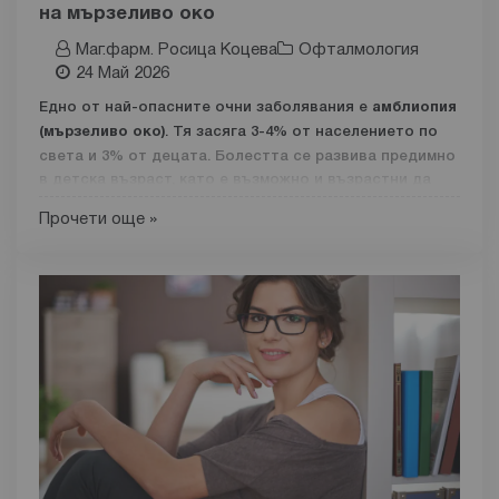
на мързеливо око
Какво е кератоконус и как се развива?
Маг.фарм. Росица Коцева
Офталмология
Кератоконусът е
дегенеративно заболяване, при
24 Май 2026
което роговицата на окото постепенно изтънява.
В
резултат на това тя придобива конусовидна форма
Едно от най-опасните очни заболявания е
амблиопия
вместо
(мързеливо око)
. Тя засяга 3-4% от населението по
света и 3% от децата. Болестта се развива предимно
в детска възраст, като е възможно и възрастни да
страдат от него, ако не е диагностицирано навреме.
Прочети още »
Последствията могат да бъдат необратими, като
може да се стигне до трайно намалена зрителна
острота.
Какво представлява амблиопията и как се развива?
Амблиопията е
нарушение на бинокулярната функция
на зрителния апарат
. При рефракционни нарушения се
стига до намалена зрителна острота. Човек е със
замъглено зрение с едното око напълно или
частично. При това състояние той
не може да вижда
триизмерни изображения
, да преценява реда на
обектите, техния обем или да възприема дълбочина.