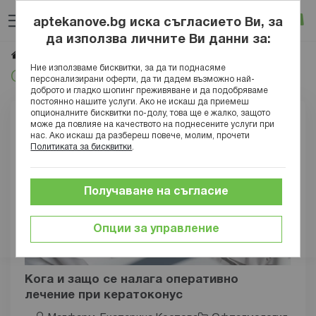
Прескачане
Търсене
Люб
Ко
към
aptekanove.bg иска съгласието Ви, за
съдържанието
Вход
да използва личните Ви данни за:
Офталмология
Начало
Блог
Здраве
Заболявания
Ние използваме бисквитки, за да ти поднасяме
Офталмология
персонализирани оферти, да ти дадем възможно най-
доброто и гладко шопинг преживяване и да подобряваме
постоянно нашите услуги. Ако не искаш да приемеш
опционалните бисквитки по-долу, това ще е жалко, защото
може да повлияе на качеството на поднесените услуги при
нас. Ако искаш да разбереш повече, молим, прочети
Политиката за бисквитки
.
Получаване на съгласие
Опции за управление
Кога и защо се налага оперативно
лечение при кератоконус