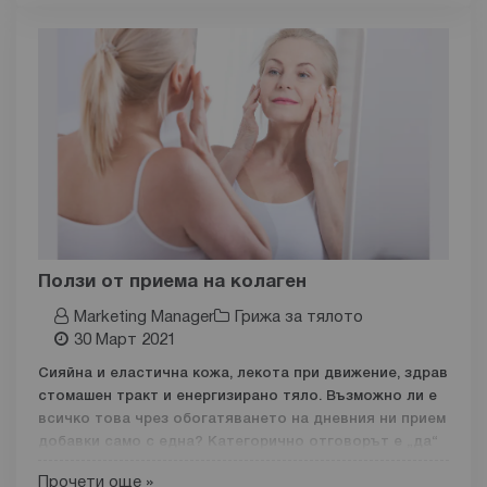
диета и често съветване с кантара
дали вървим в
правилната посока.
Дали може да бъде по-лесно?
Може. Освен това може да е
напълно безопасно и
естествено
с правилните хранителни добавки. Нека
обаче първо да научим малко повече за това от какво
зависи здравословното тегло.
От кои органи и системи в тялото зависи
здравословното тегло
Здравословното тегло е не просто цифра на кантара.
Ползи от приема на колаген
Marketing Manager
Грижа за тялото
То е отражение на сложното взаимодействие между
30 Март 2021
следните системи в тялото:
Сияйна и еластична кожа, лекота при движение, здрав
Храносмилателната система:
стомашен тракт и енергизирано тяло. Възможно ли е
Храносмилателната система е там, където
всичко това чрез обогатяването на дневния ни прием
започва нашият метаболизъм. Тя превръща
добавки само с една? Категорично отговорът е „да“
храната, която ядем, в микронутриенти и
и се крие в магичните ползи от приема на
колаген.
макронутриенти, които тялото ни може да
Прочети още »