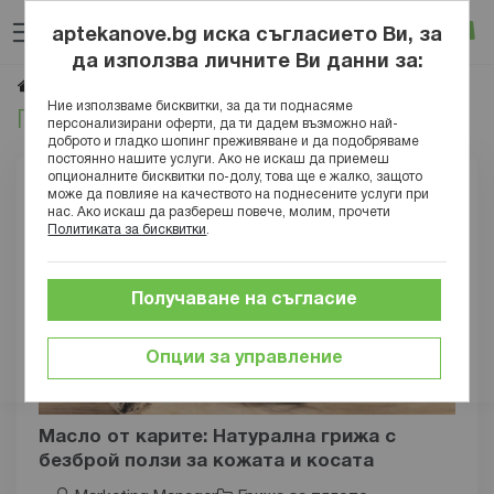
Прескачане
Търсене
Люб
Ко
към
aptekanove.bg иска съгласието Ви, за
съдържанието
Вход
да използва личните Ви данни за:
Грижа за тялото
Начало
Блог
Красота
Ние използваме бисквитки, за да ти поднасяме
Грижа за тялото
персонализирани оферти, да ти дадем възможно най-
доброто и гладко шопинг преживяване и да подобряваме
постоянно нашите услуги. Ако не искаш да приемеш
опционалните бисквитки по-долу, това ще е жалко, защото
може да повлияе на качеството на поднесените услуги при
нас. Ако искаш да разбереш повече, молим, прочети
Политиката за бисквитки
.
Получаване на съгласие
Опции за управление
Масло от карите: Натурална грижа с
безброй ползи за кожата и косата