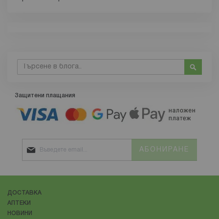
използва за енергия и регенерация.
Сигурни сме, че всеки един от нас многократно е
Ефективността на храносмилането може да
чувал за този белтък, още повече, че приложението
варира в зависимост
му през последните години осезаемо нараства. Какво
представлява всъщност той и какви са ползите от
приема му върху нашия организъм ще разгледаме в
следващите редове.
Търсене
Търсе
Защитени плащания
Колагенът
е най-богатият протеин в нашето тяло.
Изграден от 19 аминокиселини, той играе
изключително важна роля при образуването на
костите, хрущялите и кожата. Съдържание на колаген
АБОНИРАНЕ
се открива също в кръвоносните съдове и зъбите.
Ето защо може да мислим за този протеин като
естественото „лепило“ на нашите стави и хрущяли-
тази съпоставка, всъщност, не е случайна – думата
ДОСТАВКА
колаген идва от гръцки – „kólla” – лепило.
АПТЕКИ
НОВИНИ
За производството на този протеин , организмът се