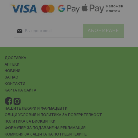
заболявания, които обаче съвременната медицина не
успява да излекува и до днес.
Какво представлява Хашимото, може ли да се
облекчи състоянието и каква роля играе храненето
АБОНИРАНЕ
при управлението на симптомите, четете в
следващите редове.
Какво е Хашимото?
ДОСТАВКА
Тиреоидит на Хашимото е
заболяване на имунната
АПТЕКИ
система
, което засяга щитовидната жлеза.
НОВИНИ
Щитовидната жлеза е малък орган в предната част
ЗА НАС
КОНТАКТИ
КАРТА НА САЙТА
НАШИТЕ ЛЕКАРИ И ФАРМАЦЕВТИ
ОБЩИ УСЛОВИЯ И ПОЛИТИКА ЗА ПОВЕРИТЕЛНОСТ
ПОЛИТИКА ЗА БИСКВИТКИ
ФОРМУЛЯР ЗА ПОДАВАНЕ НА РЕКЛАМАЦИЯ
КОМИСИЯ ЗА ЗАЩИТА НА ПОТРЕБИТЕЛИТЕ