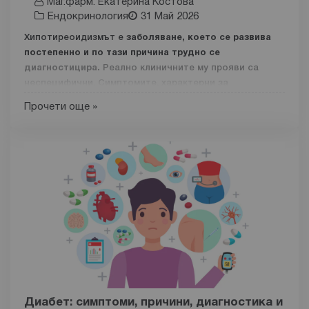
Маг.фарм. Екатерина Костова
Ендокринология
31 Май 2026
Хипотиреоидизмът е
заболяване, което се развива
постепенно и по тази причина трудно се
диагностицира.
Реално клиничните му прояви са
неспецифични. Симптомите, характерни за
хипотиреоидизма, са общи и за други заболявания. Те
Прочети още »
понякога се свързват с общо неразположение,
отпадналост или хронична умора. Има пациенти с
нарушени нормални нива на тиреоидни хормони,
които не показват клинични прояви на заболяването.
Какво представлява хипотиреоидизмът и какви
видове бива?
Хипотиреоидизмът е
хронично заболяване на
щитовидната жлеза, причинено от намалени нива на
специфични хормони.
Състоянието обикновено се
развива постепенно в продължение на няколко
месеца или години, като симптомите се натрупват,
създавайки с времето типична клинична картина.
Диабет: симптоми, причини, диагностика и
Тази болест засяга сърдечната функция, кръвното