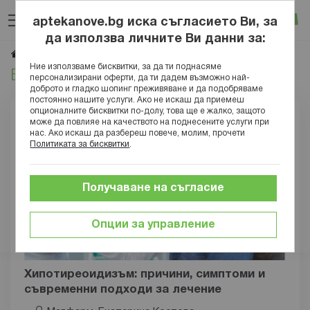
Прескачане
Търсене
Люб
Ко
към
aptekanove.bg иска съгласието Ви, за
съдържанието
Вход
да използва личните Ви данни за:
Ендокринология
Начало
Блог
Здраве
Заболявания
Ние използваме бисквитки, за да ти поднасяме
Ендокринология
персонализирани оферти, да ти дадем възможно най-
доброто и гладко шопинг преживяване и да подобряваме
постоянно нашите услуги. Ако не искаш да приемеш
опционалните бисквитки по-долу, това ще е жалко, защото
може да повлияе на качеството на поднесените услуги при
нас. Ако искаш да разбереш повече, молим, прочети
Политиката за бисквитки
.
Получаване на съгласие
Опции за управление
Хипотиреоидизъм: причини, симптоми и
съвременни подходи за лечение