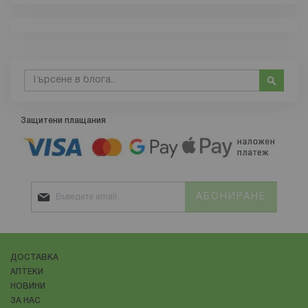
Това състояние
система
. От нея се отправят импулси към всички
органи, мускули, жлези и др.
Нервната система се разделя функционално на
соматична и
вегетативна нервна система
.
Търсене
Соматичната нервна система осигурява двигателните
Търсе
и сетивни функции, а вегетативната регулира
обмяната на веществата, функцията на жлезите,
Защитени плащания
сърдечно-съдовата система и вътрешните органи.
Анатомично нервната система се дели на
централна
и периферна нервна система
.Частите на централната
нервна система са гръбначен и главен мозък.
Периферната нервна система е образувана от нерви и
АБОНИРАНЕ
нервни възли и осъществява проводната функция на
нервната система.
Тези две системи работят заедно. Нервната система
ДОСТАВКА
се грижи всичко в тялото да функционира в хармония
АПТЕКИ
и правилно.
НОВИНИ
ЗА НАС