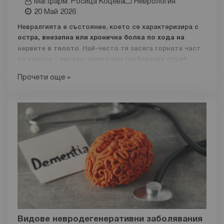
Маг.фарм. Росица Коцева
Неврология
20 Май 2026
Невралгията е състояние, което се характеризира с
остра, внезапна или хронична болка по хода на
нервите в тялото
. Най-често тя засяга горната част
на тялото - лицето, шията или гръбначния стълб.
Проявява се като пробождаща, пареща или
Прочети още »
стрелкаща болка в областта, която може да се
предизвика дори от леко докосване, говорене или
дъвчене. Това прави състоянието не само болезнено,
но и значително влияещо върху ежедневието и
качеството на живот.
Причините за невралгия могат да бъдат различни.
Сред тях са натиск върху нервите, възпаление,
травми, недостиг на минерали и витамини, инфекции
или заболявания на нервната система.
Понякога
точният причинител остава неустановен, което
затруднява терапията.
Диагностиката се базира на внимателен медицински
Видове невродегенеративни заболявания