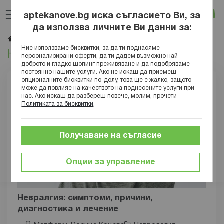
Прескачане
Търсене
Люб
Ко
към
aptekanove.bg иска съгласието Ви, за
съдържанието
Вход
да използва личните Ви данни за:
Неврология
Начало
Блог
Здраве
Заболявания
Ние използваме бисквитки, за да ти поднасяме
Неврология
персонализирани оферти, да ти дадем възможно най-
доброто и гладко шопинг преживяване и да подобряваме
постоянно нашите услуги. Ако не искаш да приемеш
опционалните бисквитки по-долу, това ще е жалко, защото
може да повлияе на качеството на поднесените услуги при
нас. Ако искаш да разбереш повече, молим, прочети
Политиката за бисквитки
.
Получаване на съгласие
Опции за управление
Невралгия: симптоми, причини,
диагностика и лечение