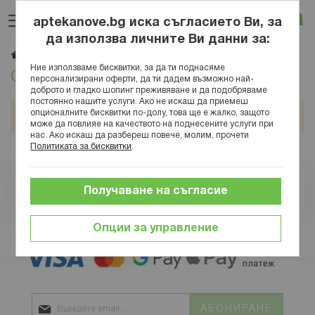
Прескачане
Търсене
Люб
Ко
към
aptekanove.bg иска съгласието Ви, за
съдържанието
Вход
да използва личните Ви данни за:
Открития и иновации
Начало
Блог
Медицинска енциклопедия
Ние използваме бисквитки, за да ти поднасяме
Открития и иновации
персонализирани оферти, да ти дадем възможно най-
доброто и гладко шопинг преживяване и да подобряваме
постоянно нашите услуги. Ако не искаш да приемеш
опционалните бисквитки по-долу, това ще е жалко, защото
Не намираме подобни статии.
може да повлияе на качеството на поднесените услуги при
нас. Ако искаш да разбереш повече, молим, прочети
Политиката за бисквитки
.
Търсене
Получаване на съгласие
Търсе
Опции за управление
Защитени плащания
АБОНИРАНЕ