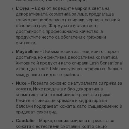
ежедневието, така и от гримьори.
L’Oréal
– Една от водещите марки в света на
декоративната козметика за лице, предлагаща
голямо разнообразие от спирали, червила, сенки и
основи за грим. Формулите ѝ съчетават
достъпност с професионално качество, а
продуктите често са обогатени с грижовни
съставки.
Maybelline
– Любима марка за тези, които търсят
достъпна, но ефективна декоративна козметика.
Хитовите ѝ продукти като спирали Lash Sensational
и фон дьо тен Fit Me осигуряват перфектен баланс
между лекота и дълготрайност.
Nuxe
– Позната основно с натуралната си грижа за
кожата, Nuxe предлага и био декоративна
козметика, която комбинира красота и грижа.
Леките ѝ тониращи кремове и хидратиращи
балсами подхранват кожата, като същевременно ѝ
придават сияен вид.
Caudalie
– Марка, специализирана в грижата за
кожата с естествени съставки, която също