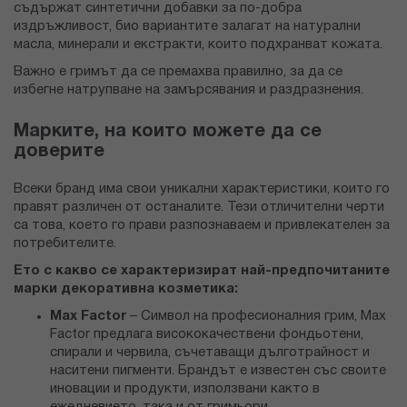
съдържат синтетични добавки за по-добра
издръжливост, био вариантите залагат на натурални
масла, минерали и екстракти, които подхранват кожата.
Важно е гримът да се премахва правилно, за да се
избегне натрупване на замърсявания и раздразнения.
Марките, на които можете да се
доверите
Всеки бранд има свои уникални характеристики, които го
правят различен от останалите. Тези отличителни черти
са това, което го прави разпознаваем и привлекателен за
потребителите.
Ето с какво се характеризират най-предпочитаните
марки декоративна козметика:
Max Factor
– Символ на професионалния грим, Max
Factor предлага висококачествени фондьотени,
спирали и червила, съчетаващи дълготрайност и
наситени пигменти. Брандът е известен със своите
иновации и продукти, използвани както в