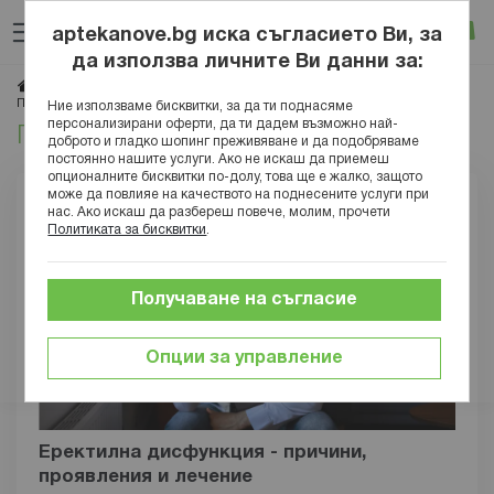
Прескачане
Търсене
Люб
Ко
към
aptekanove.bg иска съгласието Ви, за
съдържанието
Вход
да използва личните Ви данни за:
Начало
Блог
Медицинска енциклопедия
Органи и системи
Пикочно-полова система
Ние използваме бисквитки, за да ти поднасяме
персонализирани оферти, да ти дадем възможно най-
Пикочно-полова система
доброто и гладко шопинг преживяване и да подобряваме
постоянно нашите услуги. Ако не искаш да приемеш
опционалните бисквитки по-долу, това ще е жалко, защото
може да повлияе на качеството на поднесените услуги при
нас. Ако искаш да разбереш повече, молим, прочети
Политиката за бисквитки
.
Получаване на съгласие
Опции за управление
Еректилна дисфункция - причини,
проявления и лечение