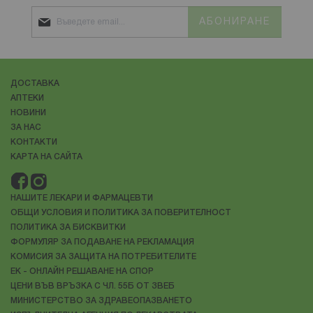
причини.
АБОНИРАНЕ
Подходите за лечение на този проблем обикновено
включват комбинация от
медикаменти, психотерапия
и промени в начина на живот
. Важно е мъжете да
обсъдят своите симптоми с лекар, за да получат
ДОСТАВКА
подходящо лечение.
АПТЕКИ
НОВИНИ
Еректилната дисфункция засяга мъжете на различни
ЗА НАС
КОНТАКТИ
КАРТА НА САЙТА
НАШИТЕ ЛЕКАРИ И ФАРМАЦЕВТИ
ОБЩИ УСЛОВИЯ И ПОЛИТИКА ЗА ПОВЕРИТЕЛНОСТ
ПОЛИТИКА ЗА БИСКВИТКИ
ФОРМУЛЯР ЗА ПОДАВАНЕ НА РЕКЛАМАЦИЯ
КОМИСИЯ ЗА ЗАЩИТА НА ПОТРЕБИТЕЛИТЕ
ЕК - ОНЛАЙН РЕШАВАНЕ НА СПОР
ЦЕНИ ВЪВ ВРЪЗКА С ЧЛ. 55Б ОТ ЗВЕБ
МИНИСТЕРСТВО ЗА ЗДРАВЕОПАЗВАНЕТО