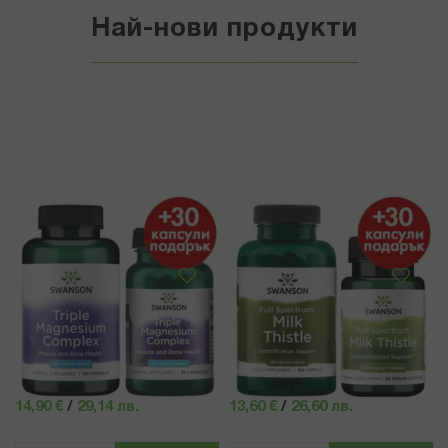
Най-нови продукти
SWANSON
SWANSON
СУОНСЪН ПРОМО ПАКЕТ
СУОНСЪН ПРОМО ПАКЕТ БЯЛ
МАГНЕЗИЙ КАПС. Х 100 + 30
ТРЪН КАПС. Х 100 + 30 ПОДАРЪК
ПОДАРЪК SW808-G
SW966-G
14,90 €
/
29,14 лв.
13,60 €
/
26,60 лв.