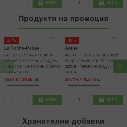
КУПИ
КУПИ
Продукти на промоция
25%
30%
La Roche-Posay
Avene
LA ROCHE-POSAY АНТЕЛИОС
АВЕН GIFT SET СЛЪНЦЕ СПРЕЙ
UVMUNE 400 SPF50+ ФЛУИД ЗА
ЗА ДЕЦА ЗА ЛИЦЕ И ТЯЛО SPF50+
ЛИЦЕ 50МЛ + ВИТАМИН C СЕРУМ
200МЛ + ТЕРМАЛНА ВОДА +
10МЛ + ЧАНТА
ЧАНТА
19,87 € / 38.86 лв.
20,71 € / 40.51 лв.
26,49 € / 51.81 лв.
29,59 € / 57.87 лв.
КУПИ
КУПИ
Хранителни добавки