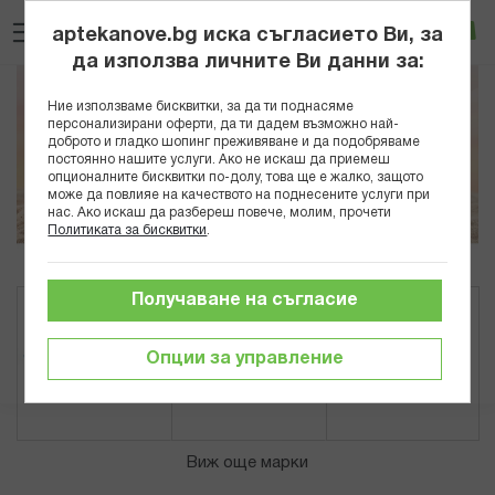
Прескачане
Търсене
Люб
Ко
към
aptekanove.bg иска съгласието Ви, за
съдържанието
Вход
да използва личните Ви данни за:
Ние използваме бисквитки, за да ти поднасяме
персонализирани оферти, да ти дадем възможно най-
доброто и гладко шопинг преживяване и да подобряваме
постоянно нашите услуги. Ако не искаш да приемеш
опционалните бисквитки по-долу, това ще е жалко, защото
може да повлияе на качеството на поднесените услуги при
нас. Ако искаш да разбереш повече, молим, прочети
Политиката за бисквитки
.
Получаване на съгласие
Опции за управление
Виж още марки