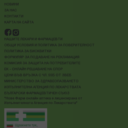
НОВИНИ
ЗА НАС
В Aptekanove.bg държим на качеството и проверените
марки.
КОНТАКТИ
КАРТА НА САЙТА
Именно затова при нас можете да откриете най-добрите
продукти на световноизвестни и доказали се брандове
от следните категории:
НАШИТЕ ЛЕКАРИ И ФАРМАЦЕВТИ
Козметика
: Смеем да твърдим, че това е най-
ОБЩИ УСЛОВИЯ И ПОЛИТИКА ЗА ПОВЕРИТЕЛНОСТ
силната ни страна - козметиката! Истински се
ПОЛИТИКА ЗА БИСКВИТКИ
вълнуваме от нея и именно това ни мотивира винаги
ФОРМУЛЯР ЗА ПОДАВАНЕ НА РЕКЛАМАЦИЯ
да сме добре заредени с най-качествените
КОМИСИЯ ЗА ЗАЩИТА НА ПОТРЕБИТЕЛИТЕ
кремове, лосиони, грижа за лице, коса и кожа,
ЕК - ОНЛАЙН РЕШАВАНЕ НА СПОР
гримове, устна хигиена и още хиляди артикули в
ЦЕНИ ВЪВ ВРЪЗКА С ЧЛ. 55Б ОТ ЗВЕБ
нашата е-аптека, на които редовно правим
МИНИСТЕРСТВО ЗА ЗДРАВЕОПАЗВАНЕТО
промоции с повод и без повод.
ИЗПЪЛНИТЕЛНА АГЕНЦИЯ ПО ЛЕКАРСТВАТА
БЪЛГАРСКИ ФАРМАЦЕВТИЧЕН СЪЮЗ
"Нове Фарм онлайн аптека е лицензирана от
Хранителни добавки
:
Грижата за здравето на
Изпълнителната Агенция по Лекарствата"
цялото семейство е нелека и отговорна задача. Ние
знаем това и се грижим да предложим качествени и
проверени био храни и хранителни добавки. Горди
сме да споделим, че богатото разнообразие от