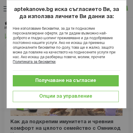
Прескачане
Търсене
Люб
Ко
към
aptekanove.bg иска съгласието Ви, за
съдържанието
Вход
да използва личните Ви данни за:
Начало
Блог
Медицинска енциклопедия
Органи и системи
Имунна система
Ние използваме бисквитки, за да ти поднасяме
персонализирани оферти, да ти дадем възможно най-
Имунна система
доброто и гладко шопинг преживяване и да подобряваме
постоянно нашите услуги. Ако не искаш да приемеш
опционалните бисквитки по-долу, това ще е жалко, защото
може да повлияе на качеството на поднесените услуги при
нас. Ако искаш да разбереш повече, молим, прочети
Политиката за бисквитки
.
Получаване на съгласие
Опции за управление
Как да подкрепим имунитета и чревния
комфорт на цялото семейство с Омникод