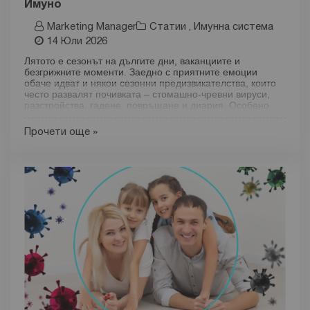
Имуно
Marketing Manager
Статии
,
Имунна система
14 Юли 2026
Лятото е сезонът на дългите дни, ваканциите и
безгрижните моменти. Заедно с приятните емоции
обаче идват и някои сезонни предизвикателства, които
често развалят почивката – стомашно-чревни вируси,
разстройства, гадене, повръщане и диария. Особено
уязвими са децата, които контактуват активно с
връстници, играят навън и често попадат в среда с
Прочети още »
повишен риск от инфекции.
Много родители свързват укрепването на имунитета
предимно със зимните месеци, но истината е, че през
лятото организмът също има нужда от надеждна
подкрепа. Това важи с особена сила за здравето на
храносмилателната система, защото голяма част от
имунната защита на организма е тясно свързана
именно с червата.