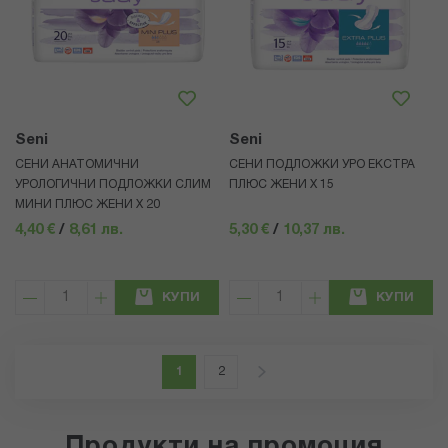
Seni
Seni
СЕНИ АНАТОМИЧНИ
СЕНИ ПОДЛОЖКИ УРО ЕКСТРА
УРОЛОГИЧНИ ПОДЛОЖКИ СЛИМ
ПЛЮС ЖЕНИ Х 15
МИНИ ПЛЮС ЖЕНИ Х 20
4,40 €
/
8,61 лв.
5,30 €
/
10,37 лв.
КУПИ
КУПИ
Страница
В момента четете страница
Страница
Страница
Напред
1
2
Продукти на промоция