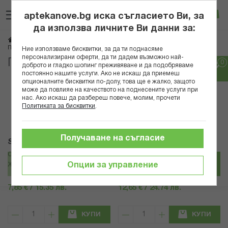
Прескачане
Търсене
Люб
Ко
към
aptekanove.bg иска съгласието Ви, за
съдържанието
Вход
да използва личните Ви данни за:
Начало
Козметика
Хигиенни консумативи
Памперси и подложки за възрастни
Ние използваме бисквитки, за да ти поднасяме
персонализирани оферти, да ти дадем възможно най-
Памперси и подложки за възрастни
доброто и гладко шопинг преживяване и да подобряваме
постоянно нашите услуги. Ако не искаш да приемеш
опционалните бисквитки по-долу, това ще е жалко, защото
Популярни в тази категория
може да повлияе на качеството на поднесените услуги при
нас. Ако искаш да разбереш повече, молим, прочети
Политиката за бисквитки
.
Получаване на съгласие
Seni
Seni
СЕНИ ПОДЛОЖКИ УРО ПЛЮС
СЕНИ ГАЩИ ЗА ВЪЗРАСТНИ XL Х
Опции за управление
ЖЕНИ Х 15
10
7,85 € / 15.35 лв.
12,65 € / 24.74 лв.
КУПИ
КУПИ