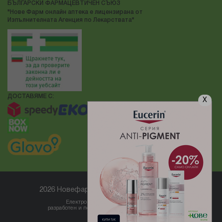
БЪЛГАРСКИ ФАРМАЦЕВТИЧЕН СЪЮЗ
"Нове Фарм онлайн аптека е лицензирана от
Изпълнителната Агенция по Лекарствата"
ДОСТАВЯМЕ С:
X
2026 Новефарм ® Всички права запазени
Електронен магазин
разработен и поддържан от