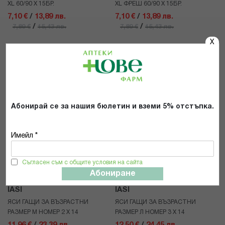
XL 60/90 Х 15БР.
XL ФРЕШ 60/90 Х 15БР.
7,10 €
/
13,89 лв.
7,10 €
/
13,89 лв.
/
/
7,89 €
15,43 лв.
7,89 €
15,43 лв.
X
КУПИ
КУПИ
10%
10%
Абонирай се за нашия бюлетин и вземи 5% отстъпка.
Имейл *
Съгласен съм с общите условия на сайта
Абониране
IASI
IASI
ЯСИ ГАЩИ ЗА ВЪЗРАСТНИ
ЯСИ ГАЩИ ЗА ВЪЗРАСТНИ
РАЗМЕР М НОМЕР 2 Х 14
РАЗМЕР Л НОМЕР 3 Х 14