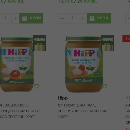
 €
/
4,50 лв.
13,75 €
/
26,89 лв.
1
КУПИ
КУПИ
1
p
Hipp
H
61500 БИО ПЮРЕ
ХИП 60501 БИО ПЮРЕ
ХИ
НЧУЦИ С ОРИЗ И НАХУТ
ЗЕЛЕНЧУЦИ С ЛЕЩА И ОРИЗ
ЗА
АХОВ ПРОТЕИН 220ГР
190ГР
МА
ОВ