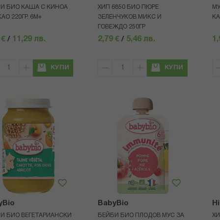
И БИО КАША С КИНОА
ХИП 6850 БИО ПЮРЕ
МУ
АО 220ГР. 6М+
ЗЕЛЕНЧУКОВ МИКС И
КА
ГОВЕЖДО 250ГР
 €
/
11,29 лв.
2,79 €
/
5,46 лв.
1,
КУПИ
КУПИ
yBio
BabyBio
H
И БИО ВЕГЕТАРИАНСКИ
БЕЙБИ БИО ПЛОДОВ МУС ЗА
ХИ