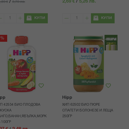
2,69 €
/
5,26 лв.
/
,89 €
3,70 лв.
КУПИ
КУПИ
5%
ipp
Hipp
П 42534 БИО ПЛОДОВА
ХИП 62502 БИО ПЮРЕ
КУСКА
СПАГЕТИ БОЛОНЕЗЕ И ЛЕЩА
НГО,БАНАН,ЯБЪЛКА,МОРК
250ГР
 100ГР