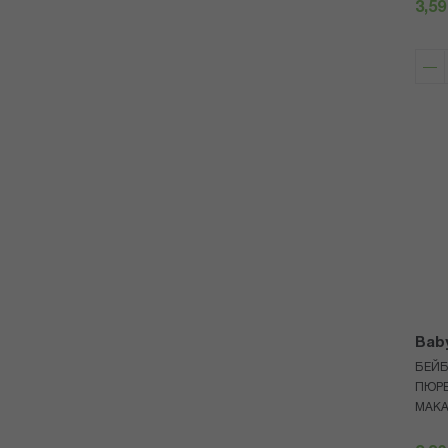
3,59
Bab
БЕЙБ
ПЮРЕ
МАКА