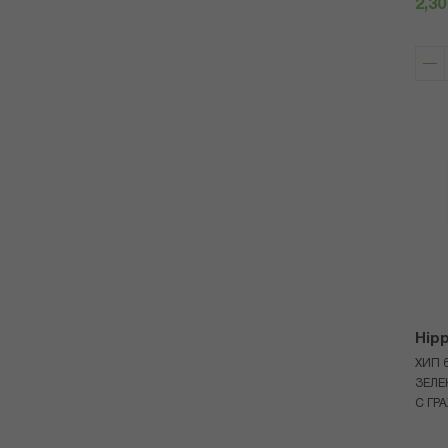
2,30
Hip
ХИП 
ЗЕЛЕ
С ГР