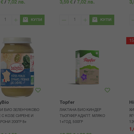
 €
/
7,02 лв.
3,59 €
/
7,02 лв.
3,
КУПИ
КУПИ
1
yBio
Topfer
H
И БИО ЗЕЛЕНЧУКОВО
ЛАКТАНА БИО КИНДЕР
ХИ
 С КОЗЕ СИРЕНЕ И
ТЬОПФЕР АДАПТ. МЛЯКО
ЯГ
РОНИ 200ГР 8+
1+ГОД. 500ГР
12
1,