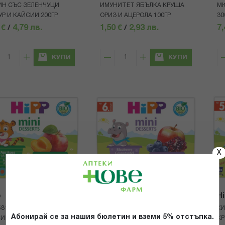
Н СЪС ЗЕЛЕНЧУЦИ
ИМУНИТЕТ ЯБЪЛКА КРУША
МЮ
УР И КАЙСИИ 200ГР
ОРИЗ И АЦЕРОЛА 100ГР
30
 €
/
4,79 лв.
1,50 €
/
2,93 лв.
7,
КУПИ
КУПИ
X
p
Hipp
H
5816 БИО ДЕСЕРТ
ХИП 5812 БИО ДЕСЕРТ
ХИ
Абонирай се за нашия бюлетин и вземи 5% отстъпка.
ИИ И ЯБЪЛКИ 4Х100ГР
БОРОВИНКИ НАР ЯБЪЛКА
КР