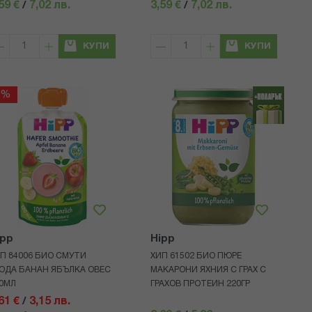
59 €
/
7,02 лв.
3,59 €
/
7,02 лв.
КУПИ
КУПИ
5%
ipp
Hipp
П 84006 БИО СМУТИ
ХИП 61502 БИО ПЮРЕ
ОДА БАНАН ЯБЪЛКА ОВЕС
МАКАРОНИ ЯХНИЯ С ГРАХ С
0МЛ
ГРАХОВ ПРОТЕИН 220ГР
61 €
/
3,15 лв.