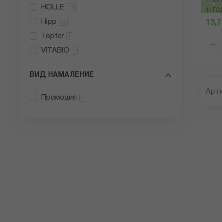
ТЬОП
HOLLE
19
1+ГОД
Hipp
13,7
34
Topfer
1
VITABIO
1
ВИД НАМАЛЕНИЕ
Арт
Промоция
6