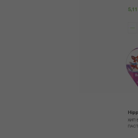
5,11
Hip
ХИП 
ПАСТ