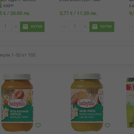
ФЕР АДАПТ. МЛЯКО
И ВАНИЛИЯ 220ГР. 6М+
МА
. 500ГР
5 
5 € / 26.89 лв.
5,77 € / 11.29 лв.
6,
КУПИ
КУПИ
икули
1
-
32
от
102