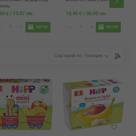
СЛО 250МЛ / за деца след
МЛЯКО ОПТИМА 3 800ГР. 10М+
месец
99 € / 13.67 лв.
18,45 € / 36.09 лв.
КУПИ
КУПИ
Настр
Позиция
низхо
посока