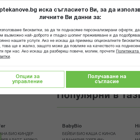
ptekanove.bg иска съгласието Ви, за да използ
личните Ви данни за:
ПОПИТАЙ Ф
използваме бисквитки, за да ти поднасяме персонализирани оферти, да
Търсене
м възможно най-доброто и гладко шопинг преживяване и да подобряв
оянно нашите услуги. Ако не искаш да приемеш опционалните бисквитк
КА
ГРИЖА ЗА МАЙКАТА И ДЕТЕТО
ХРАНИТЕЛНИ ДОБАВКИ
, това ще е жалко, защото може да повлияе на качеството на поднесен
ги при нас. Ако искаш да разбереш повече, молим, прочети
Политиката 
витки
.
напитки
Био бебешки храни и напитки
Опции за
Получаване на
 храни за бебета
управление
съгласие
Популярни в таз
fer
BabyBio
H
АНА БИО КИНДЕР
БЕЙБИ БИО КАША С КИНОА
ХИ