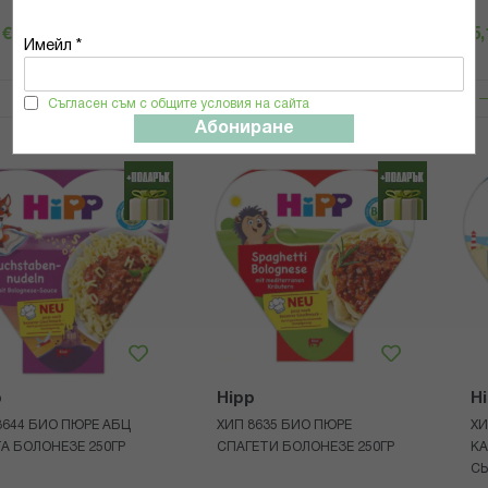
4Х100ГР
 €
/
9,99 лв.
5,11 €
/
9,99 лв.
5,
Имейл *
КУПИ
КУПИ
Съгласен съм с общите условия на сайта
Абониране
p
Hipp
H
8644 БИО ПЮРЕ АБЦ
ХИП 8635 БИО ПЮРЕ
ХИ
А БОЛОНЕЗЕ 250ГР
СПАГЕТИ БОЛОНЕЗЕ 250ГР
КА
СЬ