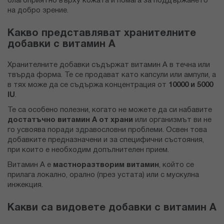
благоприятно върху кожата и помага за поддържането
на добро зрение.
Какво представляват хранителните
добавки с витамин А
Хранителните добавки съдържат витамин А в течна или
твърда форма. Те се продават като капсули или ампули, а
в тях може да се съдържа концентрация от
10000 и 5000
IU
.
Те са особено полезни, когато не можете да си набавите
достатъчно витамин А от храни
или организмът ви не
го усвоява поради здравословни проблеми. Освен това
добавките предназначени и за специфични състояния,
при които е необходим допълнителен прием.
Витамин А е
мастноразтворим витамин
, който се
прилага локално, орално (през устата) или с мускулна
инжекция.
Какви са видовете добавки с витамин А