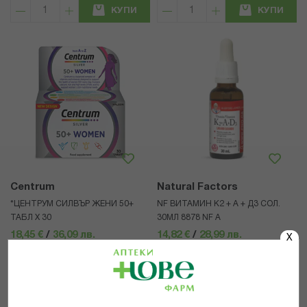
КУПИ
КУПИ
Centrum
Natural Factors
*ЦЕНТРУМ СИЛВЪР ЖЕНИ 50+
NF ВИТАМИН К2 + А + Д3 СОЛ.
ТАБЛ Х 30
30МЛ 8878 NF А
18,45 €
/
36,09 лв.
14,82 €
/
28,99 лв.
X
КУПИ
КУПИ