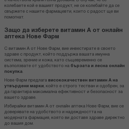
е качествена хранителна добавка. В случай, че се
колебаете кой е вашият продукт, не се колебайте да се
свържете с нашите фармацевти, които с радост ще ви
помогнат.
Защо да изберете витамин А от онлайн
аптека Нове Фарм
С витамин А от Нове Фарм, вие инвестирате в своето
здраве с продукт, който поддържа вашата имунна
система, зрение и кожа, като същевременно се
възползвате от удобството на
бързата и лесна онлайн
покупка
.
Нове Фарм предлага
висококачествен витамин А на
утвърдени марки
, който е строго тестван и одобрен, за
да гарантира максимална ефективност и безопасност за
вашето здраве.
Избирайки витамин А от онлайн аптека Нове Фарм, вие се
доверявате на удобството и надеждността на
модерната фармация, която ви доставя здраве директно
до вашия дом.