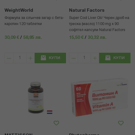
WeightWorld
Natural Factors
Формула за слънчев загар с бета-
Super Cod Liver Oil/ Черен дроб на
каротин 120 таблетки
треска (масло) 1100 mg х 90
софтгел капсули Natural Factors
30,09 €
/
58,85 лв.
15,50 €
/
30,32 лв.
КУПИ
КУПИ