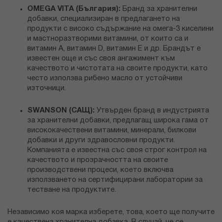
OMEGA VITA (България):
Бранд за хранителни
добавки, специализиран в предлагането на
продукти с високо съдържание на омега-3 киселини
и мастноразтворими витамини, от които са и
витамин А, витамин D,
витамин Е
и др. Брандът е
известен още и със своя ангажимент към
качеството и чистотата на своите продукти, като
често използва рибено масло от устойчиви
източници.
SWANSON
(САЩ):
Утвърден бранд в индустрията
за хранителни добавки, предлагащ широка гама от
висококачествени витамини, минерали, билкови
добавки и други здравословни продукти.
Компанията е известна със своя строг контрол на
качеството и прозрачността на своите
производствени процеси, което включва
използването на сертифицирани лаборатории за
тестване на продуктите.
Независимо коя марка изберете, това, което ще получите