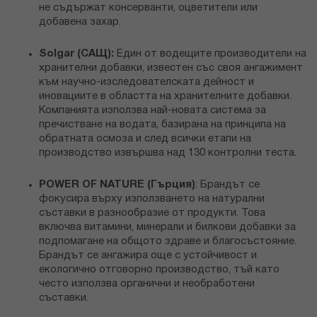
не съдържат консерванти, оцветители или
добавена захар.
Solgar (САЩ):
Един от водещите производители на
хранителни добавки, известен със своя ангажимент
към научно-изследователската дейност и
иновациите в областта на хранителните добавки.
Компанията използва най-новата система за
пречистване на водата, базирана на принципа на
обратната осмоза и след всички етапи на
производство извършва над 130 контролни теста.
POWER OF NATURE (Гърция)
: Брандът се
фокусира върху използването на натурални
съставки в разнообразие от продукти. Това
включва витамини, минерали и билкови добавки за
подпомагане на общото здраве и благосъстояние.
Брандът се ангажира още с устойчивост и
екологично отговорно производство, тъй като
често използва органични и необработени
съставки.