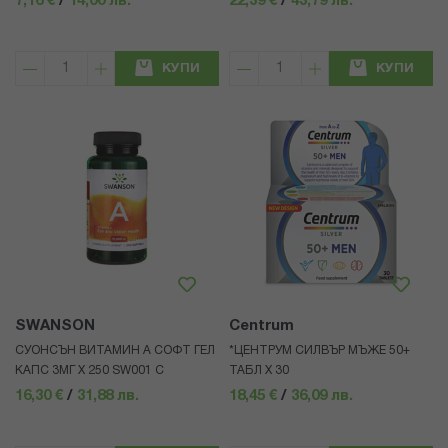
7,16 €
/
14,00 лв.
22,39 €
/
43,79 лв.
КУПИ
КУПИ
SWANSON
Centrum
СУОНСЪН ВИТАМИН А СОФТ ГЕЛ
*ЦЕНТРУМ СИЛВЪР МЪЖЕ 50+
КАПС 3МГ Х 250 SW001 C
ТАБЛ Х 30
16,30 €
/
31,88 лв.
18,45 €
/
36,09 лв.