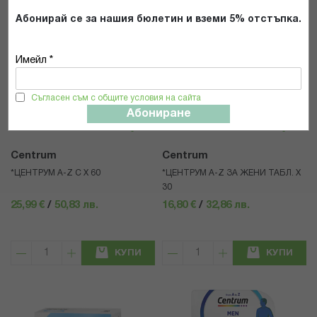
Абонирай се за нашия бюлетин и вземи 5% отстъпка.
Имейл *
Съгласен съм с общите условия на сайта
Абониране
Centrum
Centrum
*ЦЕНТРУМ А-Z С Х 60
*ЦЕНТРУМ A-Z ЗА ЖЕНИ ТАБЛ. Х
30
25,99 €
/
50,83 лв.
16,80 €
/
32,86 лв.
КУПИ
КУПИ