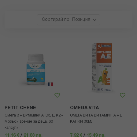
Позиция
PETIT CHENE
OMEGA VITA
Омега 3 + Витамини A, D3, E, K2 –
ОМЕГА ВИТА ВИТАМИН А + Е
Мозък и зрение за деца, 60
КАПКИ 30МЛ
капсули
11,16 €
/
21,83 лв.
7,92 €
/
15,49 лв.