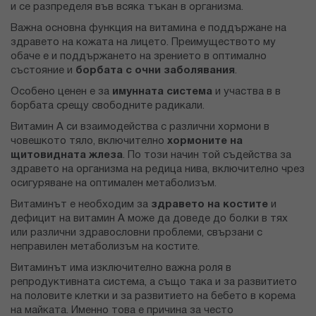
и се разпределя във всяка тъкан в организма.
Важна основна функция на витамина е поддържане на
здравето на кожата на лицето. Преимуществото му
обаче е и поддържането на зрението в оптимално
състояние и
борбата с очни заболявания
.
Особено ценен е за
имунната система
и участва в в
борбата срещу свободните радикали.
Витамин А си взаимодейства с различни хормони в
човешкото тяло, включително
хормоните на
щитовидната жлеза
. По този начин той съдейства за
здравето на организма на редица нива, включително чрез
осигуряване на оптимален метаболизъм.
Витаминът е необходим за
здравето на костите
и
дефицит на витамин А може да доведе до болки в тях
или различни здравословни проблеми, свързани с
неправилен метаболизъм на костите.
Витаминът има изключително важна роля в
репродуктивната система, а също така и за развитието
на половите клетки и за развитието на бебето в корема
на майката. Именно това е причина за често