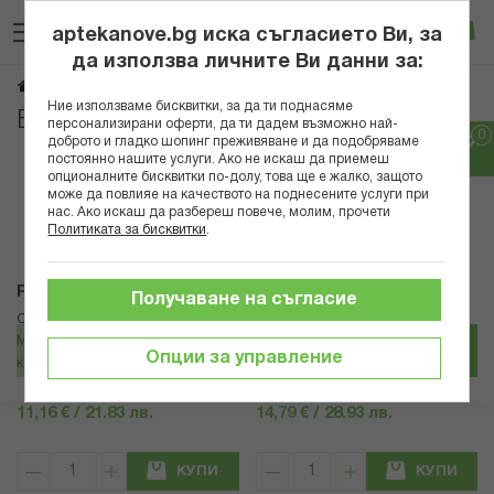
Прескачане
Търсене
Люб
Ко
към
aptekanove.bg иска съгласието Ви, за
съдържанието
Вход
да използва личните Ви данни за:
Витамин А
Начало
Хранителни добавки
Витамини
Ние използваме бисквитки, за да ти поднасяме
Витамин А
персонализирани оферти, да ти дадем възможно най-
доброто и гладко шопинг преживяване и да подобряваме
постоянно нашите услуги. Ако не искаш да приемеш
Популярни в тази категория
опционалните бисквитки по-долу, това ще е жалко, защото
може да повлияе на качеството на поднесените услуги при
нас. Ако искаш да разбереш повече, молим, прочети
Политиката за бисквитки
.
PETIT CHENE
Natural Factors
Получаване на съгласие
Омега 3 + Витамини A, D3, E, K2 –
Здрави кости и превенция на
Мозък и зрение за деца, 60
остеопороза - Витамин К2+ А+ D3,
Опции за управление
капсули
30 ml Natural Factors
11,16 € / 21.83 лв.
14,79 € / 28.93 лв.
КУПИ
КУПИ