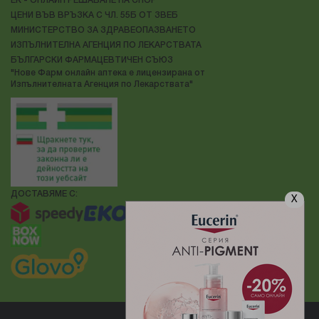
ЕК - ОНЛАЙН РЕШАВАНЕ НА СПОР
ЦЕНИ ВЪВ ВРЪЗКА С ЧЛ. 55Б ОТ ЗВЕБ
МИНИСТЕРСТВО ЗА ЗДРАВЕОПАЗВАНЕТО
ИЗПЪЛНИТЕЛНА АГЕНЦИЯ ПО ЛЕКАРСТВАТА
БЪЛГАРСКИ ФАРМАЦЕВТИЧЕН СЪЮЗ
"Нове Фарм онлайн аптека е лицензирана от
Изпълнителната Агенция по Лекарствата"
ДОСТАВЯМЕ С:
X