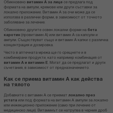
Обикновено
витамин А за лице
се предлага под
формата на ампули, кремове или други съставки за
локално приложение. Витамин А за очи може да се
използва в различни форми, в зависимост от точното
заболяване за лечение.
Обикновено другите освен локални форми на
бета
каротин
(провитамин А) или витамин А са капсули и
ампули. Съществуват също и
витамин А капки
с различна
концентрация и дозировка.
Често в аптечната мрежа ще го срещнете и в
комбинирани продукти, като например комбинация от
витамин А и витамин Е
. Могат да се предлагат и други
съчетания, в зависимост от предназначението.
Как се приема витамин А как действа
на тялото
Добавките с витамин А се приемат
локално през
устата
или под формата на витамин А ампули за локално
или инжекционно приложение (само при лечение от
медицинско лице). Витаминът се натрупва в черния дроб