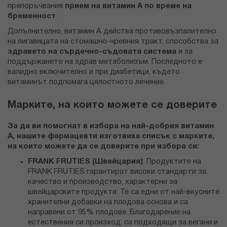
препоръчвания
прием на витамин А по време на
бременност
.
Допълнително, витамин А действа противовъзпалително
на лигавицата на стомашно-чревния тракт, способства за
здравето на сърдечно-съдовата система
и за
поддържането на здрав метаболизъм. Последното е
валидно включително и при диабетици, където
витаминът подпомага цялостното лечение.
Марките, на които можете се доверите
За да ви помогнат в избора на най-добрия витамин
А, нашите фармацевти изготвиха списък с марките,
на които можете да се доверите при избора си:
FRANK FRUTIES (Швейцария)
: Продуктите на
FRANK FRUTIES гарантират високи стандарти за
качество и производство, характерни за
швейцарските продукти. Те са едни от най-вкусните
хранителни добавки на плодова основа и са
направени от 95% плодове. Благодарение на
естествения си произход, са подходящи за вегани и