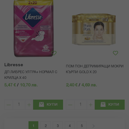
Libresse
ПОМ ПОН ДЕГРИМИРАЩИ МОКРИ
ДП ЛИБРЕС УЛТРА+ НОРМАЛ С
КЪРПИ GOLD Х 20
КРИЛЦА Х 40
5,47 €
/
10,70 лв.
2,40 €
/
4,69 лв.
КУПИ
КУПИ
Страница
В момента четете страница
Страница
Страница
Страница
Страница
Страница
Напред
1
2
3
4
5