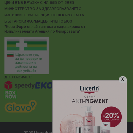
ЦЕНИ ВЪВ ВРЪЗКА С ЧЛ. 55Б ОТ ЗВЕБ
МИНИСТЕРСТВО ЗА ЗДРАВЕОПАЗВАНЕТО
ИЗПЪЛНИТЕЛНА АГЕНЦИЯ ПО ЛЕКАРСТВАТА
БЪЛГАРСКИ ФАРМАЦЕВТИЧЕН СЪЮЗ
"Нове Фарм онлайн аптека е лицензирана от
Изпълнителната Агенция по Лекарствата"
ДОСТАВЯМЕ С:
X