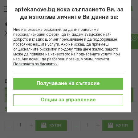
Прескачане
Търсене
Люб
Ко
към
aptekanove.bg иска съгласието Ви, за
съдържанието
Вход
да използва личните Ви данни за:
Хигиенни консумативи
Начало
Козметика
Ние използваме бисквитки, за да ти поднасяме
Хигиенни консумативи
персонализирани оферти, да ти дадем възможно най-
доброто и гладко шопинг преживяване и да подобряваме
постоянно нашите услуги. Ако не искаш да приемеш
Популярни в тази категория
опционалните бисквитки по-долу, това ще е жалко, защото
може да повлияе на качеството на поднесените услуги при
нас. Ако искаш да разбереш повече, молим, прочети
Политиката за бисквитки
.
B-Max
Seni
Получаване на съгласие
Б МАКС 10466/10473 ТАМПОНИ
СЕНИ ПОДЛОЖКИ УРО ПЛЮС
ЗА ГРИМ 24 БР.
ЖЕНИ Х 15
Опции за управление
5,93 € / 11.60 лв.
7,85 € / 15.35 лв.
КУПИ
КУПИ