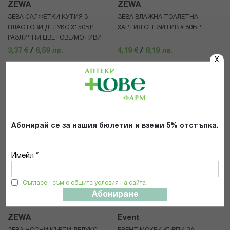
ZEWA
ZEWA
ЗЕВА САЛФЕТКИ КУТИЯ 3-
ЗЕВА ВЛАЖНА ТОАЛЕТНА
ПЛАСТОВИ ДЕЛУКС Х150БР
ХАРТИЯ СЕНЗИТИВ Х 80БР
РАЗЛИЧНИ ЦВЕТОВЕ/МОТИВИ
3,37 €
/
6,59 лв.
4,19 €
/
8,19 лв.
X
КУПИ
КУПИ
Абонирай се за нашия бюлетин и вземи 5% отстъпка.
Имейл *
Съгласен съм с общите условия на сайта
Абониране
ZEWA
Event