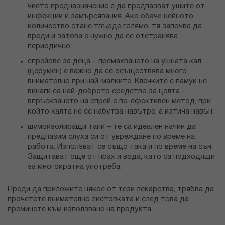
чието предназначение е да предпазват ушите от
инфекции и замърсявания. Ако обаче нейното
количество стане твърде голямо, тя започва да
вреди и затова е нужно да се отстранява
периодично;
спрейове за деца – премахването на ушната кал
(церумен) е важно да се осъществява много
внимателно при най-малките. Клечките с памук не
винаги са най-доброто средство за целта –
впръскването на спрей е по-ефективен метод, при
който калта не се набутва навътре, а изтича навън;
шумоизолиращи тапи – те са идеален начин да
предпазим слуха си от увреждане по време на
работа. Използват се също така и по време на сън.
Защитават още от прах и вода, като са подходящи
за многократна употреба.
Преди да приложите някое от тези лекарства, трябва да
прочетете внимателно листовката и след това да
преминете към използване на продукта.