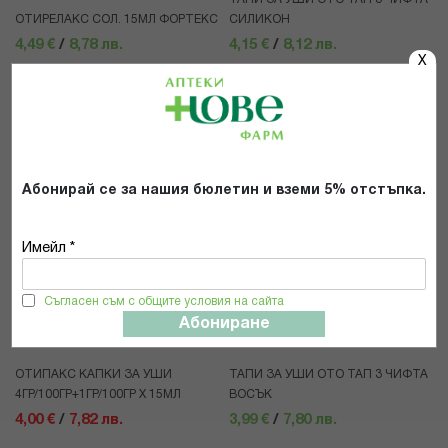
ОТИРЕЛАКС СОЛ. 15МЛ ФОРТЕКС
СИЛИКОН
4,49 €
/
8,78 лв.
4,15 €
/
8,12 лв.
X
КУПИ
КУПИ
Трайно ниска цена онлайн
Абонирай се за нашия бюлетин и вземи 5% отстъпка.
Имейл *
Съгласен съм с общите условия на сайта
Абониране
ОТИПАКС КАПКИ ЗА УШИ
ТАПИ ЗА УШИ ОТО ТАП 3 ЧИФТА
4ГР/100ГР+1ГР/100ГР Х 15МЛ
ВОСЪК
4,00 €
/
7,82 лв.
3,99 €
/
7,80 лв.