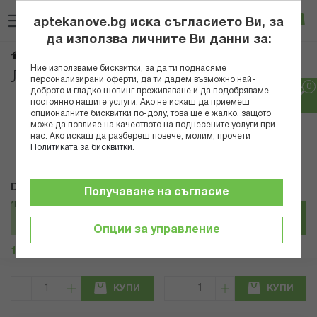
Прескачане
Търсене
Люб
Ко
към
aptekanove.bg иска съгласието Ви, за
съдържанието
Вход
да използва личните Ви данни за:
Уши
Начало
Здраве
Очи, уши, нос, гърло
Ние използваме бисквитки, за да ти поднасяме
Лекарства за уши
персонализирани оферти, да ти дадем възможно най-
доброто и гладко шопинг преживяване и да подобряваме
постоянно нашите услуги. Ако не искаш да приемеш
Популярни в тази категория
опционалните бисквитки по-долу, това ще е жалко, защото
може да повлияе на качеството на поднесените услуги при
нас. Ако искаш да разбереш повече, молим, прочети
Политиката за бисквитки
.
DMG
CAPEYPHARMA
Получаване на съгласие
*КУЕ КАПКИ ЗА УШИ 15МЛ
*ОЛИВОКАП СПРЕЙ ЗА УШИ
15МЛ
Опции за управление
10,99 € / 21.49 лв.
6,59 € / 12.89 лв.
КУПИ
КУПИ