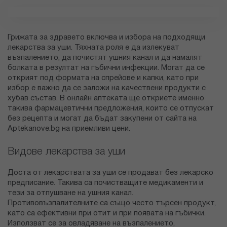
Грижата за здравето включва и избора на подходящи
лекарства за уши. Тяхната роля е да излекуват
възпалението, да почистят ушния канал и да намалят
болката в резултат на гъбични инфекции. Могат да се
открият под формата на спрейове и капки, като при
избор е важно да се заложи на качествени продукти с
хубав състав. В онлайн аптеката ще откриете именно
такива фармацевтични предложения, които се отпускат
без рецепта и могат да бъдат закупени от сайта на
Aptekanove.bg на приемливи цени.
Видове лекарства за уши
Доста от лекарствата за уши се продават без лекарско
предписание. Такива са почистващите медикаменти и
тези за отпушване на ушния канал.
Противовъзпалителните са също често търсен продукт,
като са ефективни при отит и при появата на гъбички.
Използват се за овладяване на възпалението,