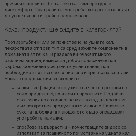
причиняващо силна болка, висока температура и
дискомфорт. При правилна употреба, лекарствата водят
до успокояване и трайно оздравяване.
Какви продукти ще видите в категорията?
Противогъбични или за почистване на ушната кал,
лекарствата от този тип са сред важните компоненти в
домашната аптечка. В раздела ви очакват много
различни видове, намиращи добро приложение при
сърбеж, болезнени усещания в ушния канал, при
необходимост от неговото чистене и при възпалени уши.
Нашите предложения са следните:
капки – инфекциите на ушите са често срещани не
само при децата, но и при възрастните. Подобни
състояния не са единственият повод да посегнем
към лекарствен продукт като капките. Екземите,
сухотата, болката и лющенето също оправдават
употребата на капки;
спрейове за възрастни – почистващите видове се
използват за правилното почистване на ушната кал,