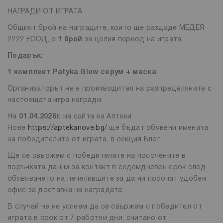
НАГРАДИ ОТ ИГРАТА
Общият брой на наградите, които ще раздаде МЕДЕЯ
2222 ЕООД, е
1 брой
за целия период на играта.
Подарък:
1 комплект Patyka Glow серум + маска
Организаторът не е производител на разпределяните с
настоящата игра награди.
На
01.04.2026г.
на сайта на Аптеки
Нове
https://aptekanove.bg/
ще бъдат обявени имената
на победителите от играта, в секция Блог.
Ще се свържем с победителите на посочените в
поръчката данни за контакт в седемдневен срок след
обявяването на печелившите за да ни посочат удобен
офис за доставка на наградата.
В случай че не успеем да се свържем с победител от
играта в срок от 7 работни дни, считано от