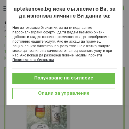
Прескачане
Търсене
Люб
Ко
към
aptekanove.bg иска съгласието Ви, за
съдържанието
Вход
да използва личните Ви данни за:
Начало
Блог
Игри
Пожедител! Купи онлайн продукт Patyka в периода 01.03-31.03.26г. и участвай
Ние използваме бисквитки, за да ти поднасяме
в томбола за 1 комплект Patyka Glow серум + маска
персонализирани оферти, да ти дадем възможно най-
доброто и гладко шопинг преживяване и да подобряваме
Пожедител! Купи онлайн продукт Patyka в
постоянно нашите услуги. Ако не искаш да приемеш
периода 01.03-31.03.26г. и участвай в
опционалните бисквитки по-долу, това ще е жалко, защото
може да повлияе на качеството на поднесените услуги при
томбола за 1 комплект Patyka Glow серум +
нас. Ако искаш да разбереш повече, молим, прочети
маска
Политиката за бисквитки
.
Получаване на съгласие
Опции за управление