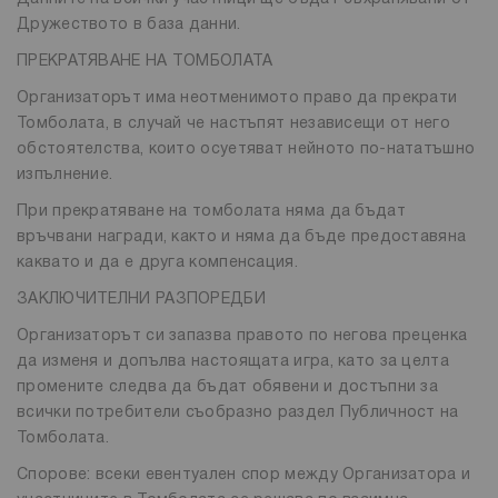
Дружеството в база данни.
ПРЕКРАТЯВАНЕ НА ТОМБОЛАТА
Организаторът има неотменимото право да прекрати
Томболата, в случай че настъпят независещи от него
обстоятелства, които осуетяват нейното по-нататъшно
изпълнение.
При прекратяване на томболата няма да бъдат
връчвани награди, както и няма да бъде предоставяна
каквато и да е друга компенсация.
ЗАКЛЮЧИТЕЛНИ РАЗПОРЕДБИ
Организаторът си запазва правото по негова преценка
да изменя и допълва настоящата игра, като за целта
промените следва да бъдат обявени и достъпни за
всички потребители съобразно раздел Публичност на
Томболата.
Спорове: всеки евентуален спор между Организатора и