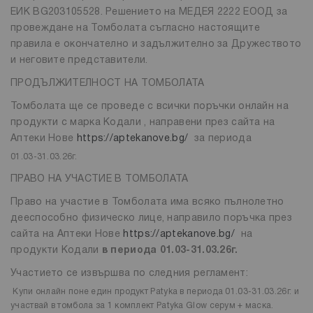
ЕИК BG203105528. Решението на МЕДЕЯ 2222 ЕООД за
провеждане на Томболата съгласно настоящите
правила е окончателно и задължително за Дружеството
и неговите представители.
ПРОДЪЛЖИТЕЛНОСТ НА ТОМБОЛАТА
Томболата ще се проведе с всички поръчки онлайн на
продукти с марка Кодали , направени през сайта на
Аптеки Нове
https://aptekanove.bg/
за периода
01.03-31.03.26г.
ПРАВО НА УЧАСТИЕ В ТОМБОЛАТА
Право на участие в Томболата има всяко пълнолетно
дееспособно физическо лице, направило поръчка през
сайта на Аптеки Нове
https://aptekanove.bg/
на
продукти Кодали
в периода 01.03-31.03.26г.
Участието се извършва по следния регламент:
Купи онлайн поне един продукт Patyka в периода 01.03-31.03.26г. и
участвай в томбола за 1 комплект Patyka Glow серум + маска.