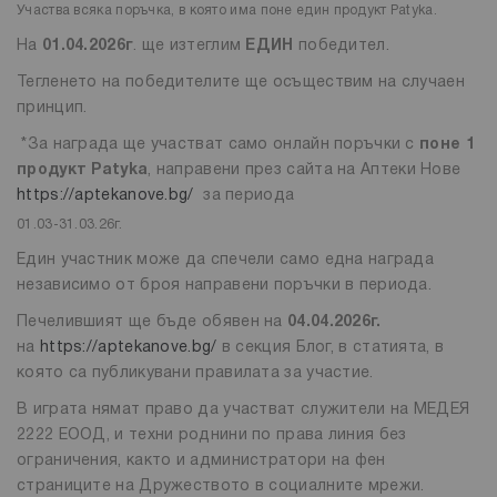
Участва всяка поръчка, в която има поне един продукт Patyka.
На
01.04.2026г
. ще изтеглим
ЕДИН
победител.
Тегленето на победителите ще осъществим на случаен
принцип.
*За награда ще участват само онлайн поръчки с
поне 1
продукт Patyka
, направени през сайта на Аптеки Нове
https://aptekanove.bg/
за периода
01.03-31.03.26г.
Един участник може да спечели само една награда
независимо от броя направени поръчки в периода.
Печелившият ще бъде обявен на
04.04.2026г.
на
https://aptekanove.bg/
в секция Блог, в статията, в
която са публикувани правилата за участие.
В играта нямат право да участват служители на МЕДЕЯ
2222 ЕООД, и техни роднини по права линия без
ограничения, както и администратори на фен
страниците на Дружеството в социалните мрежи.