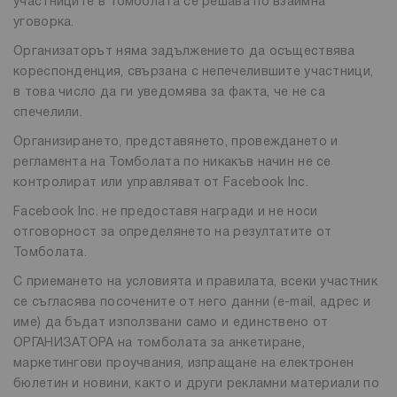
участниците в Томболата се решава по взаимна
уговорка.
Организаторът няма задължението да осъществява
кореспонденция, свързана с непечелившите участници,
в това число да ги уведомява за факта, че не са
спечелили.
Организирането, представянето, провеждането и
регламента на Томболата по никакъв начин не се
контролират или управляват от Facebook Inc.
Facebook Inc. не предоставя награди и не носи
отговорност за определянето на резултатите от
Томболата.
С приемането на условията и правилата, всеки участник
се съгласява посочените от него данни (e-mail, адрес и
име) да бъдат използвани само и единствено от
ОРГАНИЗАТОРА на томболата за анкетиране,
маркетингови проучвания, изпращане на електронен
бюлетин и новини, както и други рекламни материали по