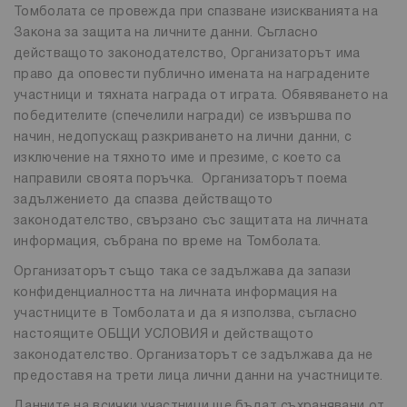
Томболата се провежда при спазване изискванията на
Закона за защита на личните данни. Съгласно
действащото законодателство, Организаторът има
право да оповести публично имената на наградените
участници и тяхната награда от играта. Обявяването на
победителите (спечелили награди) се извършва по
начин, недопускащ разкриването на лични данни, с
изключение на тяхното име и презиме, с което са
направили своята поръчка. Организаторът поема
задължението да спазва действащото
законодателство, свързано със защитата на личната
информация, събрана по време на Томболата.
Организаторът също така се задължава да запази
конфиденциалността на личната информация на
участниците в Томболата и да я използва, съгласно
настоящите ОБЩИ УСЛОВИЯ и действащото
законодателство. Организаторът се задължава да не
предоставя на трети лица лични данни на участниците.
Данните на всички участници ще бъдат съхранявани от