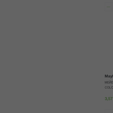
Mayb
МЕЙБ
COLO
3,57