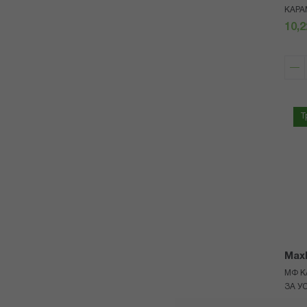
КАРА
10,2
Т
Max
МФ К
ЗА У