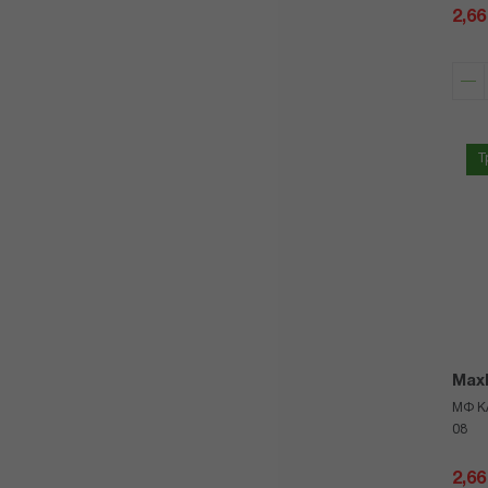
2,66
Т
Max
МФ К
08
2,66