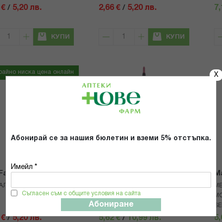
 €
/
5,20 лв.
2,66 €
/
5,20 лв.
7,
КУПИ
КУПИ
райно ниска цена онлайн
X
Абонирай се за нашия бюлетин и вземи 5% отстъпка.
Имейл *
Factor
Maybelline
Ma
АЛЪР ЕЛЕКСИР МОЛИВ
МЕЙБЪЛИН ОФОРМЯЩ
М
Съгласен съм с общите условия на сайта
МОЛИВ ЗА УСТНИ COLOR
МО
Абониране
SENS 50 Dusty Ro
SE
 €
/
5,20 лв.
5,62 €
/
10,99 лв.
5,