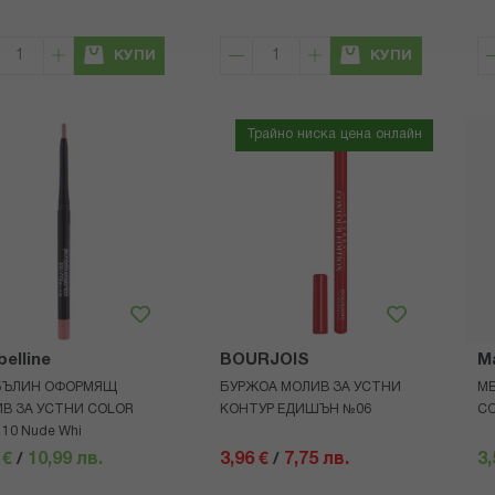
КУПИ
КУПИ
Трайно ниска цена онлайн
elline
BOURJOIS
Ma
БЪЛИН ОФОРМЯЩ
БУРЖОА МОЛИВ ЗА УСТНИ
МЕ
В ЗА УСТНИ COLOR
КОНТУР ЕДИШЪН №06
CO
 10 Nude Whi
 €
/
10,99 лв.
3,96 €
/
7,75 лв.
3,