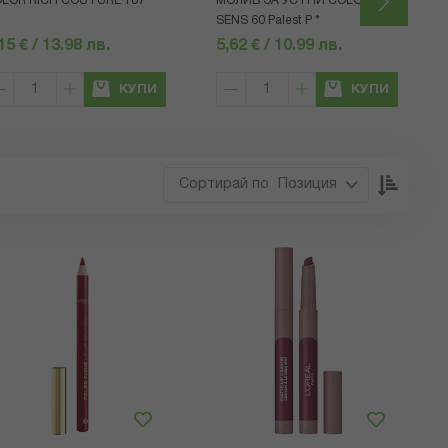
LOR RICH COUTURE 107
МОЛИВ ЗА УСТНИ COLOR
SENS 60 Palest P *
15 € / 13.98 лв.
5,62 € / 10.99 лв.
КУПИ
КУПИ
Настр
Позиция
низхо
посока