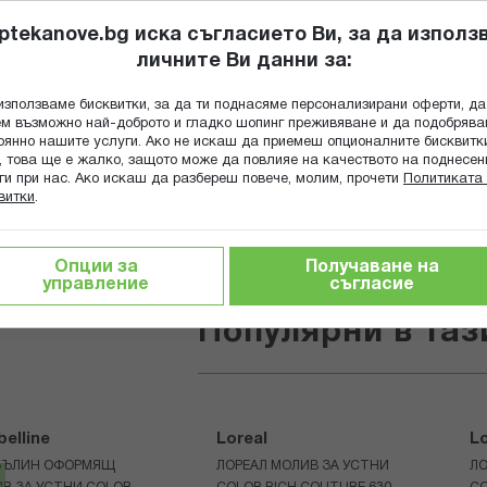
ptekanove.bg иска съгласието Ви, за да използ
личните Ви данни за:
ПОПИТАЙ Ф
използваме бисквитки, за да ти поднасяме персонализирани оферти, да
Търсене
м възможно най-доброто и гладко шопинг преживяване и да подобряв
оянно нашите услуги. Ако не искаш да приемеш опционалните бисквитк
КА
ГРИЖА ЗА МАЙКАТА И ДЕТЕТО
ХРАНИТЕЛНИ ДОБАВКИ
, това ще е жалко, защото може да повлияе на качеството на поднесен
ги при нас. Ако искаш да разбереш повече, молим, прочети
Политиката 
витки
.
ни
Опции за
Получаване на
ливи за устни
управление
съгласие
Популярни в таз
elline
Loreal
Lo
БЪЛИН ОФОРМЯЩ
ЛОРЕАЛ МОЛИВ ЗА УСТНИ
ЛО