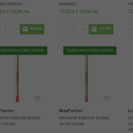
МЕЛ РЕЙБЪЛ *
КАРАМЕЛ
Ч
2 €
/
19,99 лв.
10,22 €
/
19,99 лв.
10
КУПИ
КУПИ
райно ниска цена онлайн
Трайно ниска цена онлайн
Factor
MaxFactor
Lo
АЛЪР ЕЛЕКСИР МОЛИВ
МФ КАЛЪР ЕЛЕКСИР МОЛИВ
ЛО
СТНИ 055
ЗА УСТНИ 005
CO
O