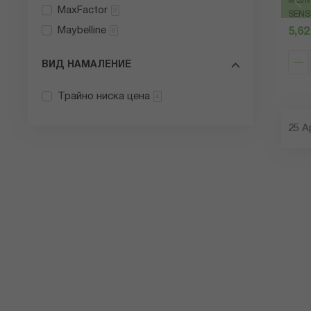
МОЛИ
MaxFactor
3
SENS
Maybelline
5,62
8
ВИД НАМАЛЕНИЕ
Трайно ниска цена
4
25
А