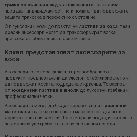
грижа за външния вид
и стилизацията. Те не само
придават индивидуалност, но и помагат да поддържате
вашата прическа в перфектно състояние.
От луксозни шноли до практични
ластици за коса
, тези
дребни аксесоари могат да трансформират всяка
прическа от обикновена в ослепителна.
Какво представляват аксесоарите за
коса
Аксесоарите за коса включват разнообразие от
продукти, предназначени да улеснят стабилизирането и
да поддържат косата подредена и красива. Те варират
от
ежедневни ластици и шноли
до луксозни гребени и
професионални четки.
Аксесоарите могат да бъдат изработени
от различни
материали
, включително пластмаса, метал, дърво, и
дори скъпоценни камъни. Това ги прави подходящи както
за домашна употреба, така и за специални поводи.