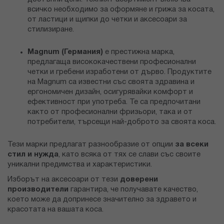
всичко необходимо за оформяне и грижа за косата,
от ластици и щипки до четки и аксесоари за
стилизиране.
Magnum (Германия)
е престижна марка,
предлагаща висококачествени професионални
четки и гребени изработени от дърво. Продуктите
на Magnum са известни със своята здравина и
ергономичен дизайн, осигурявайки комфорт и
ефективност при употреба. Те са предпочитани
както от професионални фризьори, така и от
потребители, търсещи най-доброто за своята коса.
Тези марки предлагат разнообразие от опции
за всеки
стил и нужда
, като всяка от тях се слави със своите
уникални предимства и характеристики.
Изборът на аксесоари от тези
доверени
производители
гарантира, че получавате качество,
което може да допринесе значително за здравето и
красотата на вашата коса.