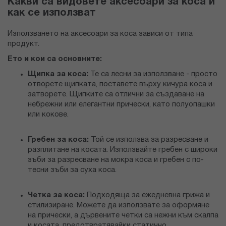
Какви са видовете аксесоари за коса и
как се използват
Използването на аксесоари за коса зависи от типа
продукт.
Ето и кои са основните:
Щипка за коса:
Те са лесни за използване - просто
отворете щипката, поставете върху кичура коса и
затворете. Щипките са отлични за създаване на
небрежни или елегантни прически, като полуопашки
или кокове.
Гребен за коса:
Той се използва за разресване и
разплитане на косата. Използвайте гребен с широки
зъби за разресване на мокра коса и гребен с по-
тесни зъби за суха коса.
Четка за коса:
Подходяща за ежедневна грижа и
стилизиране. Можете да използвате за оформяне
на прически, а дървените четки са нежни към скалпа
и косата, предотвратявайки статично