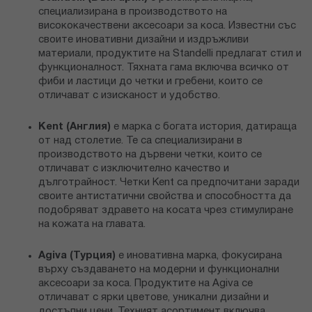
специализирана в производството на
висококачествени аксесоари за коса. Известни със
своите иновативни дизайни и издръжливи
материали, продуктите на Standelli предлагат стил и
функционалност. Тяхната гама включва всичко от
фиби и ластици до четки и гребени, които се
отличават с изисканост и удобство.
Kent (Англия)
е марка с богата история, датираща
от над столетие. Те са специализирани в
производството на дървени четки, които се
отличават с изключително качество и
дълготрайност. Четки Kent са предпочитани заради
своите антистатични свойства и способността да
подобряват здравето на косата чрез стимулиране
на кожата на главата.
Agiva
(Турция)
е иновативна марка, фокусирана
върху създаването на модерни и функционални
аксесоари за коса. Продуктите на Agiva се
отличават с ярки цветове, уникални дизайни и
достъпни цени. Техният асортимент включва