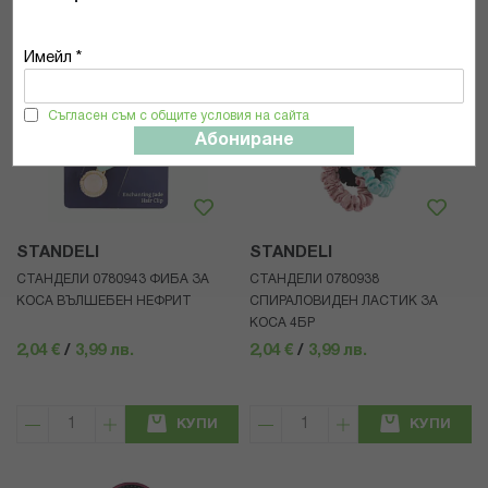
Имейл *
Съгласен съм с общите условия на сайта
Абониране
STANDELI
STANDELI
СТАНДЕЛИ 0780943 ФИБА ЗА
СТАНДЕЛИ 0780938
КОСА ВЪЛШЕБЕН НЕФРИТ
СПИРАЛОВИДЕН ЛАСТИК ЗА
КОСА 4БР
2,04 €
/
3,99 лв.
2,04 €
/
3,99 лв.
КУПИ
КУПИ