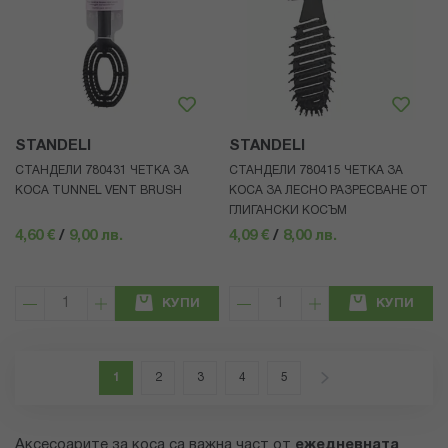
STANDELI
STANDELI
СТАНДЕЛИ 780431 ЧЕТКА ЗА
СТАНДЕЛИ 780415 ЧЕТКА ЗА
КОСА TUNNEL VENT BRUSH
КОСА ЗА ЛЕСНО РАЗРЕСВАНЕ ОТ
ГЛИГАНСКИ КОСЪМ
4,60 €
/
9,00 лв.
4,09 €
/
8,00 лв.
КУПИ
КУПИ
Страница
В момента четете страница
Страница
Страница
Страница
Страница
Страница
Напред
1
2
3
4
5
Аксесоарите за коса са важна част от
ежедневната