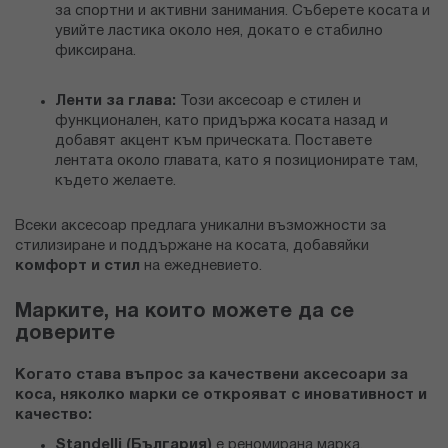
за спортни и активни занимания. Съберете косата и
увийте ластика около нея, докато е стабилно
фиксирана.
Ленти за глава:
Този аксесоар е стилен и
функционален, като придържа косата назад и
добавят акцент към прическата. Поставете
лентата около главата, като я позиционирате там,
където желаете.
Всеки аксесоар предлага уникални възможности за
стилизиране и поддържане на косата, добавяйки
комфорт и стил
на ежедневието.
Марките, на които можете да се
доверите
Когато става въпрос за качествени аксесоари за
коса, няколко марки се открояват с иновативност и
качество:
Standelli
(България)
е реномирана марка,