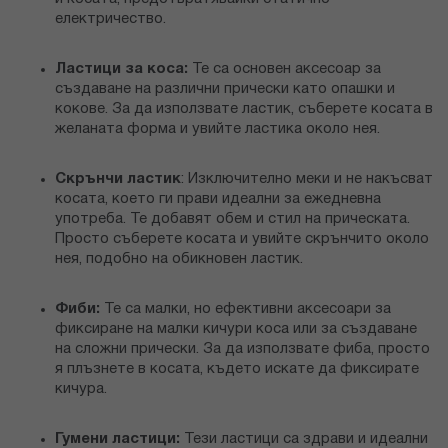
електричество.
Ластици за коса:
Те са основен аксесоар за
създаване на различни прически като опашки и
кокове. За да използвате ластик, съберете косата в
желаната форма и увийте ластика около нея.
Скрънчи ластик
: Изключително меки и не накъсват
косата, което ги прави идеални за ежедневна
употреба. Те добавят обем и стил на прическата.
Просто съберете косата и увийте скрънчито около
нея, подобно на обикновен ластик.
Фиби:
Те са малки, но ефективни аксесоари за
фиксиране на малки кичури коса или за създаване
на сложни прически. За да използвате фиба, просто
я плъзнете в косата, където искате да фиксирате
кичура.
Гумени ластици:
Тези ластици са здрави и идеални