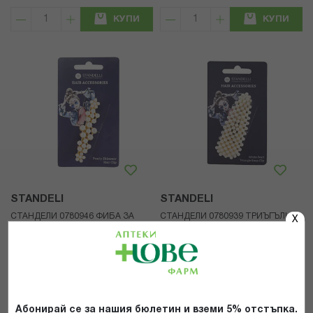
КУПИ
КУПИ
STANDELI
STANDELI
СТАНДЕЛИ 0780946 ФИБА ЗА
СТАНДЕЛИ 0780939 ТРИЪГЪЛНА
X
КОСА ПЕРЛЕНО СИЯНИЕ
ФИБА ЗА КОСА С БЕЛИ ПЕРЛИ
2,04 €
/
3,99 лв.
2,04 €
/
3,99 лв.
КУПИ
КУПИ
Абонирай се за нашия бюлетин и вземи 5% отстъпка.