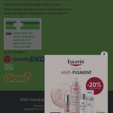
БЪЛГАРСКИ ФАРМАЦЕВТИЧЕН СЪЮЗ
"Нове Фарм онлайн аптека е лицензирана от
Изпълнителната Агенция по Лекарствата"
ДОСТАВЯМЕ С:
X
2026 Новефарм ® Всички права запазени
Електронен магазин
разработен и поддържан от