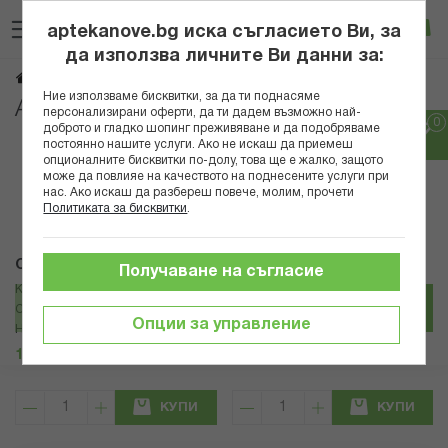
Прескачане
Търсене
Люб
Ко
към
aptekanove.bg иска съгласието Ви, за
съдържанието
Вход
да използва личните Ви данни за:
Аксесоари за коса
Начало
Козметика
Ние използваме бисквитки, за да ти поднасяме
Аксесоари за коса
персонализирани оферти, да ти дадем възможно най-
доброто и гладко шопинг преживяване и да подобряваме
постоянно нашите услуги. Ако не искаш да приемеш
Популярни в тази категория
опционалните бисквитки по-долу, това ще е жалко, защото
може да повлияе на качеството на поднесените услуги при
нас. Ако искаш да разбереш повече, молим, прочети
Политиката за бисквитки
.
COCOSOLIS
Magnum
Получаване на съгласие
КОКОСОЛИС МАСАЖОР ЗА
МАГНУМ ГРЕБЕН ГВАЯК 307
СКАЛП СТИМУЛИРАЩ РАСТЕЖА
Опции за управление
НА КОСАТА
14,83 € / 29.00 лв.
9,10 € / 17.80 лв.
КУПИ
КУПИ