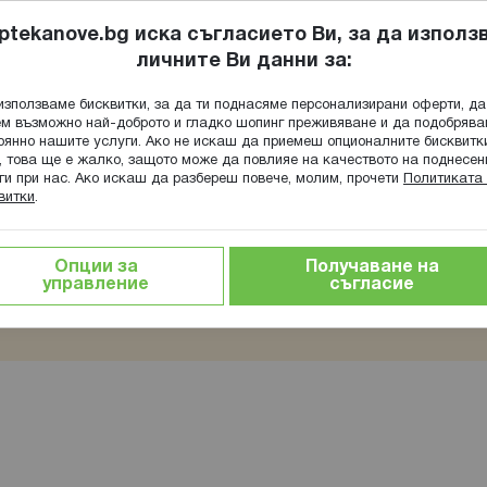
ptekanove.bg иска съгласието Ви, за да използ
личните Ви данни за:
ПОПИТАЙ Ф
използваме бисквитки, за да ти поднасяме персонализирани оферти, да
Търсене
м възможно най-доброто и гладко шопинг преживяване и да подобряв
оянно нашите услуги. Ако не искаш да приемеш опционалните бисквитк
КА
ГРИЖА ЗА МАЙКАТА И ДЕТЕТО
ХРАНИТЕЛНИ ДОБАВКИ
, това ще е жалко, защото може да повлияе на качеството на поднесен
ги при нас. Ако искаш да разбереш повече, молим, прочети
Политиката 
витки
.
т
Опции за
Получаване на
управление
съгласие