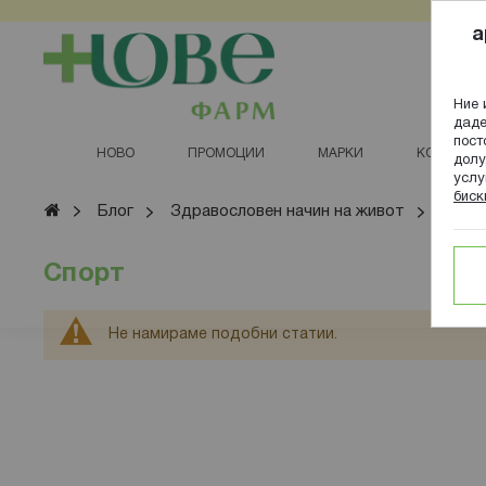
Прескачане
a
към
съдържанието
Ние 
даде
пост
НОВО
ПРОМОЦИИ
МАРКИ
КОЗМЕТИ
долу
услу
биск
Начало
Блог
Здравословен начин на живот
Спор
Спорт
Не намираме подобни статии.