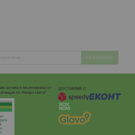
АБОНИРАНЕ
йн аптека е лицензирана от
ДОСТАВЯМЕ С:
Агенция по Лекарствата"