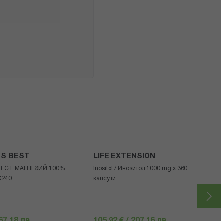
я
`S BEST
LIFE EXTENSION
БЕСТ МАГНЕЗИЙ 100%
Inositol / Инозитол 1000 mg x 360
Х240
капсули
 67.18 лв.
105,92 € / 207.16 лв.