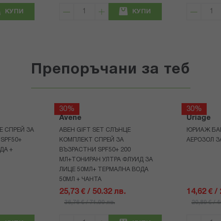
КУПИ
КУПИ
Препоръчани за теб
30%
30%
Avene
Uriage
Е СПРЕЙ ЗА
АВЕН GIFT SET СЛЪНЦЕ
ЮРИАЖ БА
 SPF50+
КОМПЛЕКТ СПРЕЙ ЗА
АЕРОЗОЛ З
ДА +
ВЪЗРАСТНИ SPF50+ 200
МЛ+ТОНИРАН УЛТРА ФЛУИД ЗА
ЛИЦЕ 50МЛ+ ТЕРМАЛНА ВОДА
50МЛ + ЧАНТА
25,73 € / 50.32 лв.
14,62 € /
36,76 € / 71.90 лв.
20,89 € / 