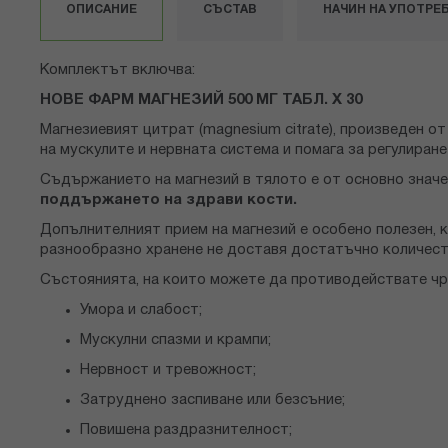
снимки
ОПИСАНИЕ
СЪСТАВ
НАЧИН НА УПОТРЕ
Комплектът включва:
НОВЕ ФАРМ МАГНЕЗИЙ 500 МГ ТАБЛ. Х 30
Магнезиевият цитрат (magnesium citrate), произведен о
на мускулите и нервната система и помага за регулиран
Съдържанието на магнезий в тялото е от основно знач
поддържането на здрави кости.
Допълнителният прием на магнезий е особено полезен, к
разнообразно хранене не доставя достатъчно количест
Състоянията, на които можете да противодействате чре
Умора и слабост;
Мускулни спазми и крампи;
Нервност и тревожност;
Затруднено заспиване или безсъние;
Повишена раздразнителност;