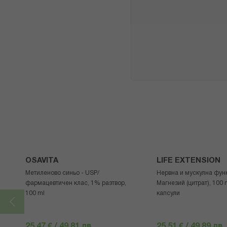
OSAVITA
LIFE EXTENSION
Метиленово синьо - USP/
Нервна и мускулна фун
фармацевтичен клас, 1% разтвор,
Магнезий (цитрат), 100 
100 ml
капсули
25,47 € / 49.81 лв.
25,51 € / 49.89 лв.