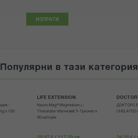
ИЗПРАТИ
Популярни в тази категори
LIFE EXTENSION
DOCTOR
кция -
Neuro-Mag® Magnesium L-
ДОКТОРС 
mg x 100
Threonate/ Магнезий Л-Треонат х
CHELATED 
90 капсули
59,97 € / 117.29 лв.
34,35 € /