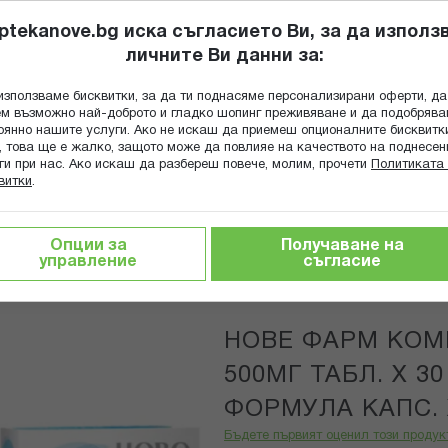
ptekanove.bg иска съгласието Ви, за да използ
личните Ви данни за:
ПОПИТАЙ Ф
използваме бисквитки, за да ти поднасяме персонализирани оферти, да
Търсене
м възможно най-доброто и гладко шопинг преживяване и да подобряв
оянно нашите услуги. Ако не искаш да приемеш опционалните бисквитк
КА
ГРИЖА ЗА МАЙКАТА И ДЕТЕТО
ХРАНИТЕЛНИ ДОБАВКИ
, това ще е жалко, защото може да повлияе на качеството на поднесен
ги при нас. Ако искаш да разбереш повече, молим, прочети
Политиката 
витки
.
НОВЕ ФАРМ КОМПЛЕКТ МАГНЕЗИЙ 500МГ ТАБЛ. Х 30 + А
Опции за
Получаване на
управление
съгласие
Nove Pharm
НОВЕ ФАРМ КОМ
500МГ ТАБЛ. Х 3
ФОРМУЛА КАПС. 
Бъдете първият оценил този продук