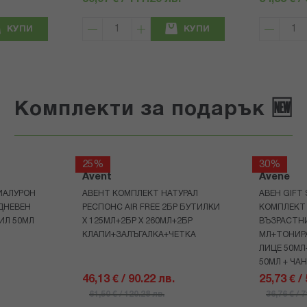
КУПИ
КУПИ
Комплекти за подарък 🆕
25%
30%
Avent
Avene
ИАЛУРОН
АВЕНТ КОМПЛЕКТ НАТУРАЛ
АВЕН GIFT
ДНЕВЕН
РЕСПОНС AIR FREE 2БР БУТИЛКИ
КОМПЛЕКТ 
ИЛ 50МЛ
Х 125МЛ+2БР Х 260МЛ+2БР
ВЪЗРАСТНИ
КЛАПИ+ЗАЛЪГАЛКА+ЧЕТКА
МЛ+ТОНИРА
ЛИЦЕ 50МЛ
50МЛ + ЧА
46,13 € / 90.22 лв.
25,73 € /
61,50 € / 120.28 лв.
36,76 € / 