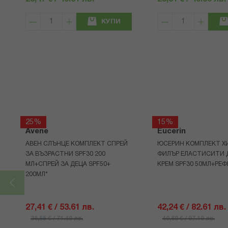
КУПИ
25%
15%
Avene
Eucerin
АВЕН СЛЪНЦЕ КОМПЛЕКТ СПРЕЙ
ЮСЕРИН КОМПЛЕКТ Х
ЗА ВЪЗРАСТНИ SPF30 200
ФИЛЪР ЕЛАСТИСИТИ 
МЛ+СПРЕЙ ЗА ДЕЦА SPF50+
КРЕМ SPF30 50МЛ+РЕФ
200МЛ*
27,41 € / 53.61 лв.
42,24 € / 82.61 лв.
36,55 € / 71.49 лв.
49,69 € / 97.19 лв.