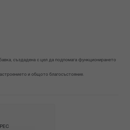
бавка, създадена с цел да подпомага функционирането
настроението и общото благосъстояние.
ТРЕС