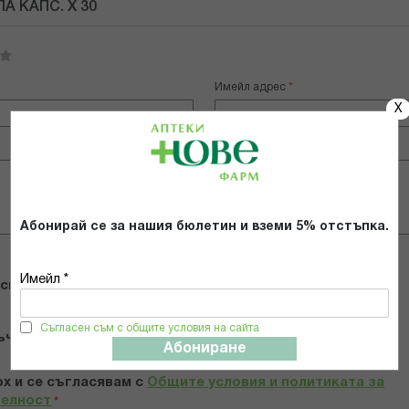
А КАПС. Х 30
Имейл адрес
X
Абонирай се за нашия бюлетин и вземи 5% отстъпка.
Имейл *
 снимки
Съгласен съм с общите условия на сайта
ъчвам продукта
Абониране
х и се съгласявам с
Общите условия и политиката за
телност
*