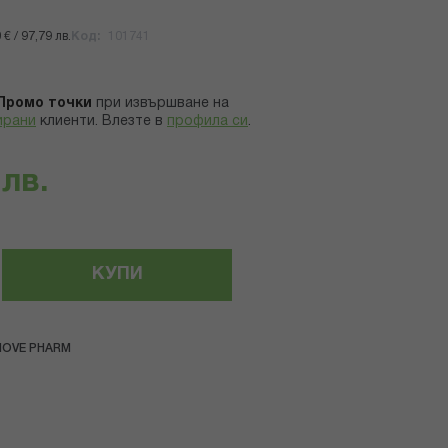
€ / 97,79 лв.
Код
101741
Промо точки
при извършване на
ирани
клиенти.
Влезте в
профила си
.
 лв.
КУПИ
NOVE PHARM