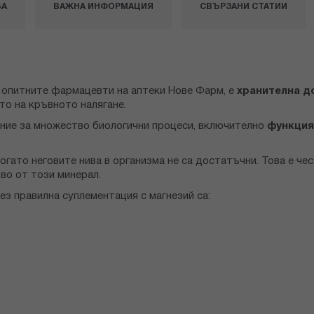
БА
ВАЖНА ИНФОРМАЦИЯ
СВЪРЗАНИ СТАТИИ
т опитните фармацевти на аптеки Нове Фарм, е
хранителна д
ето на кръвното налягане.
ение за множество биологични процеси, включително
функция
огато неговите нива в организма не са достатъчни. Това е че
во от този минерал.
з правилна суплементация с магнезий са: