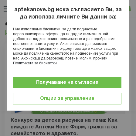
Прескачане
Търсене
Люб
Ко
към
aptekanove.bg иска съгласието Ви, за
съдържанието
Вход
да използва личните Ви данни за:
Игри
Начало
Блог
Ние използваме бисквитки, за да ти поднасяме
Игри
персонализирани оферти, да ти дадем възможно най-
доброто и гладко шопинг преживяване и да подобряваме
постоянно нашите услуги. Ако не искаш да приемеш
опционалните бисквитки по-долу, това ще е жалко, защото
може да повлияе на качеството на поднесените услуги при
нас. Ако искаш да разбереш повече, молим, прочети
Политиката за бисквитки
.
Получаване на съгласие
Опции за управление
Конкурс за детска рисунка на тема: Как
виждате Аптеки Нове Фарм, грижата за
семейството и здравето.