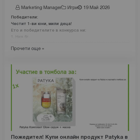
Marketing Manager
Игри
19 Май 2026
Победители:
Честит 1-ви юни, мили деца!
Ето и победителите в конкурса ни:
1. Ния 6г.
2. Симона 7г.
Прочети още »
3.Бети 5г.
4.Мария 10г.
5.Цвети 6г.
Ще се свържем с родителите по мейл за да уточним
доставката на подаръците!
КОНКУРС ЗА ДЕТСКА РИСУНКА
Тема: „Аптеки Нове Фарм през моите очи“
Как изглеждат грижата, семейството и здравето през
детските очи?
Нека малките художници ни покажат своя свят с
Пожедител! Купи онлайн продукт Patyka в