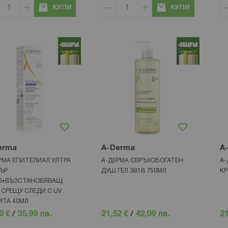
КУПИ
КУПИ
erma
A-Derma
A
РМА ЕПИТЕЛИАЛ УЛТРА
А-ДЕРМА СВРЪХОБОГАТЕН
А-
ЪР
ДУШ ГЕЛ 3В1В 750МЛ
КР
0+ВЪЗСТАНОВЯВАЩ
 СРЕЩУ СЛЕДИ С UV
ТА 40МЛ
0 €
/
35,99 лв.
21,52 €
/
42,09 лв.
21