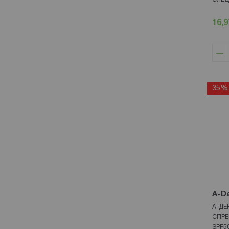
16,9
35%
A-D
А-ДЕ
СПРЕ
SPF5