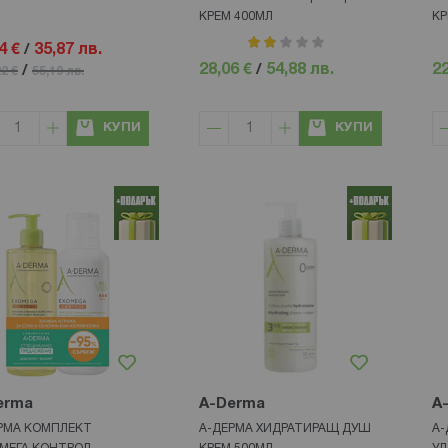
КРЕМ 400МЛ
КР
рейтинг:
4 €
/
35,87 лв.
40%
28,06 €
/
54,88 лв.
22
/
22 €
55,19 лв.
КУПИ
КУПИ
erma
A-Derma
A
РМА КОМПЛЕКТ
А-ДЕРМА ХИДРАТИРАЩ ДУШ
А-