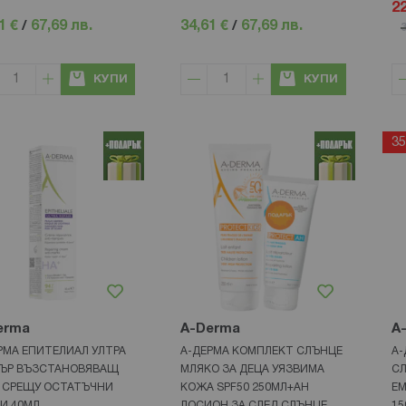
22
1 €
/
67,69 лв.
34,61 €
/
67,69 лв.
3
КУПИ
КУПИ
3
erma
A-Derma
A
РМА ЕПИТЕЛИАЛ УЛТРА
А-ДЕРМА КОМПЛЕКТ СЛЪНЦЕ
А-
ЪР ВЪЗСТАНОВЯВАЩ
МЛЯКО ЗА ДЕЦА УЯЗВИМА
С
 СРЕЩУ ОСТАТЪЧНИ
КОЖА SPF50 250МЛ+AH
ЕМ
И 40МЛ
ЛОСИОН ЗА СЛЕД СЛЪНЦЕ
15