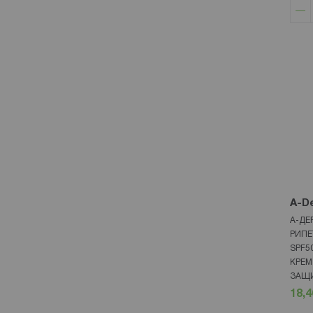
A-D
А-ДЕ
РИПЕ
SPF5
КРЕМ
ЗАЩИ
18,4