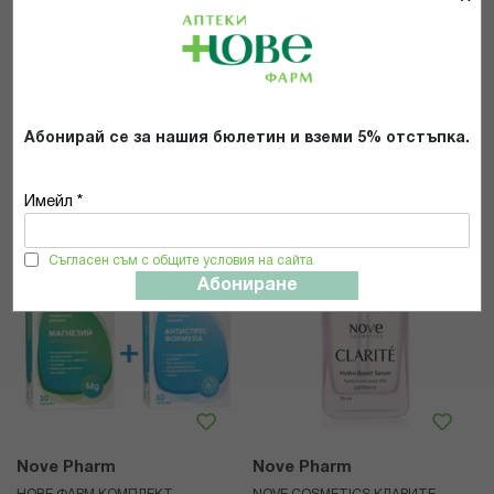
ПОЧИСТВАЩА ПЯНА + АЗЕПЮР
МУЛТИВИТАМИНИ + КОЕНЗИМ
КРЕМ + СЕРУМ С ХИАЛУРОНОВА
Q10 И ОМЕГА-3 ТАБЛ. Х 30 +
КИСЕЛИНА + ПОДАР. КУТИЯ
ФОРМУЛА ИМУНИТЕТ КАПС. Х 30
40,98 €
/
80,15 лв.
/
21,88 €
/
42,79 лв.
51,23 €
100,20 лв.
Абонирай се за нашия бюлетин и вземи 5% отстъпка.
КУПИ
КУПИ
Имейл *
Съгласен съм с общите условия на сайта
Абониране
Nove Pharm
Nove Pharm