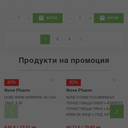
КУПИ
КУПИ
Страница
В момента четете страница
Страница
Страница
Страница
Напред
1
2
3
Продукти на промоция
20%
20%
Nove Pharm
Nove Pharm
НОВЕ ФАРМ ФОРМУЛА ЗА СЪН
NOVE COSMETICS МИРАКЪЛ
ТАБЛ. X 30
ПОЧИСТВАЩО ОЛИО + КЛАРИТЕ
ПОЧИСТВАЩА ПЯНА + АЗЕПЮР
КРЕМ ЗА ЛИЦЕ + ПОД. КУТИЯ
6,91 € / 13.51 лв.
40,71 € / 79.62 лв.