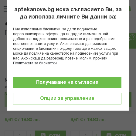
Прескачане
Търсене
Люб
Ко
към
aptekanove.bg иска съгласието Ви, за
съдържанието
Вход
да използва личните Ви данни за:
Продукти Нове Фарм
Начало
Здраве
Ние използваме бисквитки, за да ти поднасяме
Продукти Нове Фарм
персонализирани оферти, да ти дадем възможно най-
доброто и гладко шопинг преживяване и да подобряваме
постоянно нашите услуги. Ако не искаш да приемеш
Популярни в тази категория
опционалните бисквитки по-долу, това ще е жалко, защото
може да повлияе на качеството на поднесените услуги при
нас. Ако искаш да разбереш повече, молим, прочети
Политиката за бисквитки
.
Nove Pharm
Nove Pharm
Получаване на съгласие
РЕЦ. МИРАКЪЛ ЛОСИОН ПРИ
РЕЦ. МИРАКЪЛ ЛОСИОН ПРИ
АКНЕ СИЛНА ФОРМУЛА 50МЛ
АКНЕ СЛАБА ФОРМУЛА 100МЛ
Опции за управление
9,61 € / 18.80 лв.
9,61 € / 18.80 лв.