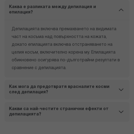
Каква е разликата между депилация и
епилация?
Депилацията включва премахването на видимата
част на косъма над повърхността на кожата,
докато епилацията включва отстраняването на
целия косъм, включително корена му. Епилацията
обикновено осигурява по-дълготрайни резултати в
сравнение с депилацията.
Как мога да предотвратя врасналите косми
след депилация?
Какви са най-честите странични ефекти от
депилацията?