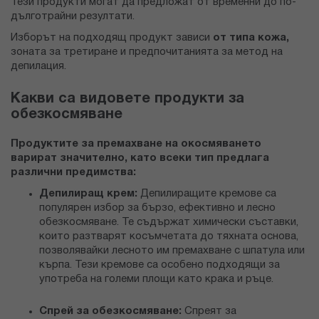
Тези продукти могат да предложат от временни до по-
дълготрайни резултати.
Изборът на подходящ продукт зависи
от типа кожа,
зоната за третиране и предпочитанията за метод на
депилация.
Какви са видовете продукти за
обезкосмяване
Продуктите за премахване на окосмяването
варират значително, като всеки тип предлага
различни предимства:
Депилиращ крем:
Депилиращите кремове са
популярен избор за бързо, ефективно и лесно
обезкосмяване. Те съдържат химически съставки,
които разтварят косъмчетата до тяхната основа,
позволявайки лесното им премахване с шпатула или
кърпа. Тези кремове са особено подходящи за
употреба на големи площи като крака и ръце.
Спрей за обезкосмяване:
Спреят за