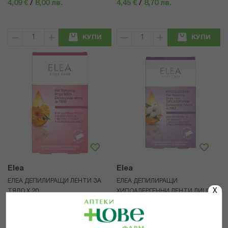
4,09 €
/
8,00 лв.
4,45 €
/
8,70 лв.
КУПИ
КУПИ
Elea
Elea
ЕЛЕА ДЕПИЛИРАЩИ ЛЕНТИ ЗА
ЕЛЕА ДЕПИЛИРАЩИ
X
ТЯЛО Х 20
ХИПОАЛЕРГЕННИ ЛЕНТИ ЛИЦЕ Х
16
4,45 €
/
8,70 лв.
3,05 €
/
5,97 лв.