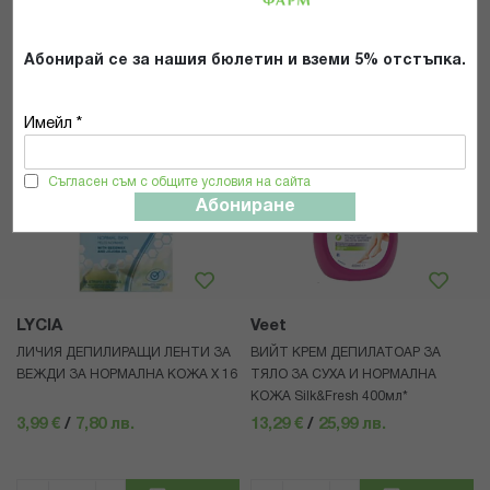
КУПИ
КУПИ
Абонирай се за нашия бюлетин и вземи 5% отстъпка.
Имейл *
Съгласен съм с общите условия на сайта
Абониране
LYCIA
Veet
ЛИЧИЯ ДЕПИЛИРАЩИ ЛЕНТИ ЗА
ВИЙТ КРЕМ ДЕПИЛАТОАР ЗА
ВЕЖДИ ЗА НОРМАЛНА КОЖА Х 16
ТЯЛО ЗА СУХА И НОРМАЛНА
КОЖА Silk&Fresh 400мл*
3,99 €
/
7,80 лв.
13,29 €
/
25,99 лв.