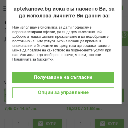
Прескачане
Търсене
Люб
Ко
към
aptekanove.bg иска съгласието Ви, за
съдържанието
Вход
да използва личните Ви данни за:
Депилация
Начало
Козметика
Козметика за тяло
Ние използваме бисквитки, за да ти поднасяме
Продукти за обезкосмяване и
персонализирани оферти, да ти дадем възможно най-
доброто и гладко шопинг преживяване и да подобряваме
депилация
постоянно нашите услуги. Ако не искаш да приемеш
опционалните бисквитки по-долу, това ще е жалко, защото
може да повлияе на качеството на поднесените услуги при
Популярни в тази категория
нас. Ако искаш да разбереш повече, молим, прочети
Политиката за бисквитки
.
Получаване на съгласие
Veet
Veet
ВИЙТ PURE ДЕПИЛИРАЩ КРЕМ
ВИЙТ КРЕМ ДЕПИЛАТОАР ЗА
Опции за управление
ЗА ТЯЛО И КРАКА ЗА
ТЯЛО ЗА ЧУВСТВИТЕЛНА КОЖА
ЧУВСТВИТЕЛНА КОЖА 100МЛ
PURE 400МЛ
7,45 € / 14.57 лв.
16,20 € / 31.68 лв.
КУПИ
КУПИ