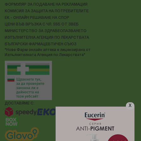
ФОРМУЛЯР ЗА ПОДАВАНЕ НА РЕКЛАМАЦИЯ
КОМИСИЯ ЗА ЗАЩИТА НА ПОТРЕБИТЕЛИТЕ
ЕК - ОНЛАЙН РЕШАВАНЕ НА СПОР
ЦЕНИ ВЪВ ВРЪЗКА С ЧЛ. 55Б ОТ ЗВЕБ
МИНИСТЕРСТВО ЗА ЗДРАВЕОПАЗВАНЕТО
ИЗПЪЛНИТЕЛНА АГЕНЦИЯ ПО ЛЕКАРСТВАТА
БЪЛГАРСКИ ФАРМАЦЕВТИЧЕН СЪЮЗ
"Нове Фарм онлайн аптека е лицензирана от
Изпълнителната Агенция по Лекарствата"
ДОСТАВЯМЕ С:
X