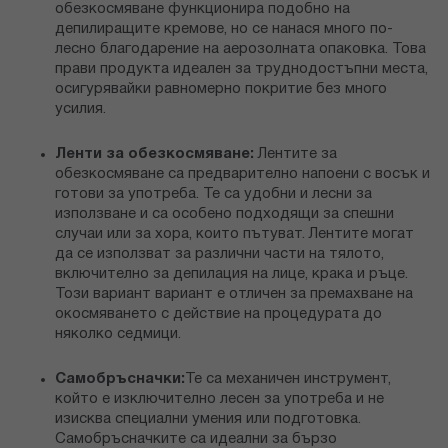
обезкосмяване функционира подобно на
депилиращите кремове, но се нанася много по-
лесно благодарение на аерозолната опаковка. Това
прави продукта идеален за труднодостъпни места,
осигурявайки равномерно покритие без много
усилия.
Ленти за обезкосмяване:
Лентите за
обезкосмяване са предварително напоени с восък и
готови за употреба. Те са удобни и лесни за
използване и са особено подходящи за спешни
случаи или за хора, които пътуват. Лентите могат
да се използват за различни части на тялото,
включително за депилация на лице, крака и ръце.
Този вариант вариант е отличен за премахване на
окосмяването с действие на процедурата до
няколко седмици.
Самобръсначки:
Те са механичен инструмент,
който е изключително лесен за употреба и не
изисква специални умения или подготовка.
Самобръсначките са идеални за бързо