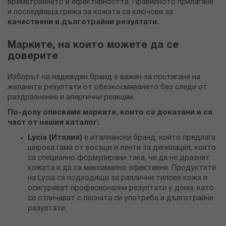
времетраенето и ефективността. Правилното прилагане
и последваща грижа за кожата са ключови за
качествени и дълготрайни резултати.
Марките, на които можете да се
доверите
Изборът на надежден бранд е важен за постигане на
желаните резултати от обезкосмяването без следи от
раздразнение и алергични реакции.
По-долу описваме марките, които са доказани и са
част от нашия каталог:
Lycia
(Италия)
e италиански бранд, който предлага
широка гама от восъци и ленти за депилация, които
са специално формулирани така, че да не дразнят
кожата и да са максимално ефективни. Продуктите
на Lycia са подходящи за различни типове кожа и
осигуряват професионални резултати у дома, като
се отличават с лесната си употреба и дълготрайни
резултати.