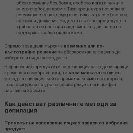
обезкосмяване без болка, особено когато нямате
много свободно време. Тази процедура позволява
премахването на космите по цялото тяло с бързи и
прецизни движения. Недостатък е, че процедурата
трябва да се повтори след няколко дни, за да се
поддържа трайно гладка кожа.
Спрямо това дали търсите
временно или по-
дълготрайно решение
за обезкосмяване е важно да
изберете и вида на продукта.
В сравнение,с продуктите за депилация като депилиращи
кремове и самобръсначки, то
кола маската
еотличен
метод за епилация, който премахва космите от корена.
Това осигурява по-дълготрайни резултати и по-фин
растеж на космите.
Как действат различните методи за
депилация
Процесът на използване изцяло зависи от избрания
продукт: