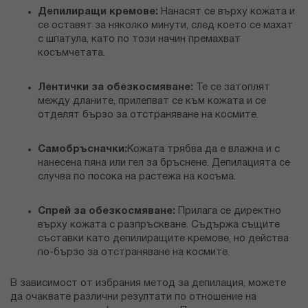
Депилиращи кремове:
Нанасят се върху кожата и
се оставят за няколко минути, след което се махат
с шпатула, като по този начин премахват
косъмчетата.
Лентички за обезкосмяване:
Те се затоплят
между дланите, прилепват се към кожата и се
отделят бързо за отстраняване на космите.
Самобръсначки:
Кожата трябва да е влажна и с
нанесена пяна или гел за бръснене. Депилацията се
случва по посока на растежа на косъма.
Спрей за обезкосмяване:
Прилага се директно
върху кожата с разпръскване. Съдържа същите
съставки като депилиращите кремове, но действа
по-бързо за отстраняване на космите.
В зависимост от избрания метод за депилация, можете
да очаквате различни резултати по отношение на