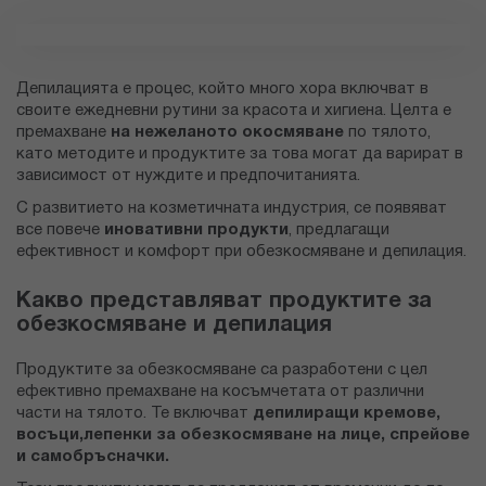
Депилацията е процес, който много хора включват в
своите ежедневни рутини за красота и хигиена. Целта е
премахване
на нежеланото окосмяване
по тялото,
като методите и продуктите за това могат да варират в
зависимост от нуждите и предпочитанията.
С развитието на козметичната индустрия, се появяват
все повече
иновативни продукти
, предлагащи
ефективност и комфорт при обезкосмяване и депилация.
Какво представляват продуктите за
обезкосмяване и депилация
Продуктите за обезкосмяване са разработени с цел
ефективно премахване на косъмчетата от различни
части на тялото. Те включват
депилиращи кремове,
восъци,
лепенки за обезкосмяване на лице, спрейове
и самобръсначки.