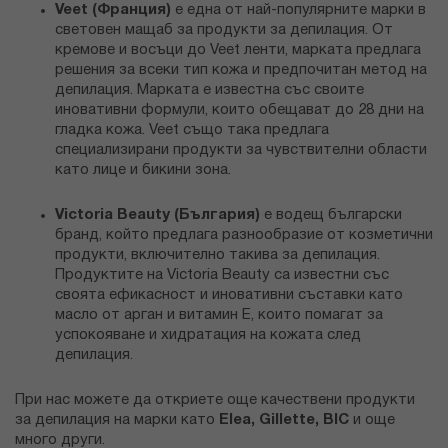
Veet
(Франция)
е една от най-популярните марки в
световен мащаб за продукти за депилация. От
кремове и восъци до Veet ленти, марката предлага
решения за всеки тип кожа и предпочитан метод на
депилация. Марката е известна със своите
иновативни формули, които обещават до 28 дни на
гладка кожа. Veet също така предлага
специализирани продукти за чувствителни области
като лице и бикини зона.
Victoria Beauty
(България)
е водещ български
бранд, който предлага разнообразие от козметични
продукти, включително такива за депилация.
Продуктите на Victoria Beauty са известни със
своята ефикасност и иновативни съставки като
масло от арган и витамин Е, които помагат за
успокояване и хидратация на кожата след
депилация.
При нас можете да откриете още качествени продукти
за депилация на марки като
Elea, Gillette, BIC
и още
много други.