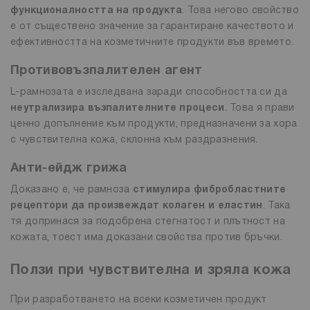
функционалността на продукта
. Това негово свойство
е от съществено значение за гарантиране качеството и
ефективността на козметичните продукти във времето.
Противовъзпалителен агент
L-рамнозата е изследвана заради способността си да
неутрализира възпалителните процеси
. Това я прави
ценно допълнение към продукти, предназначени за хора
с чувствителна кожа, склонна към раздразнения.
Анти-ейдж грижа
Доказано е, че рамноза
стимулира фибробластните
рецептори да произвеждат колаген и еластин
. Така
тя допринася за подобрена стегнатост и плътност на
кожата, тоест има доказани свойства против бръчки.
Ползи при чувствителна и зряла кожа
При разработването на всеки козметичен продукт