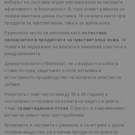
изборът на съставки играе ключова роля за неговата
ефективност и безопасност. В този аспект рамноза се
оказва наистина ценна съставка. Тя се влага както при
продукти за чувствителна, така и за зряла кожа.
Рамнозата често се използва като
естествен
овлажнител в продуктите за чувствителна кожа
. Тя
помага за задържане на влагата и намалява сухотата и
раздразненията.
Дерматолозите отбелязват, че с възрастта кожата
става по-суха, защитният ѝ слой изтънява и
естественото производство на колаген и еластин се
забавя.
Резултатът (най-често между 35 и 40 години) е
постепенно отпускане на кожата на лицето и шията -
т.нар.
гравитационна птоза
. Стресът и съвременният
ритъм на живот изострят проблема.
Кремовете и серумите с рамноза, в съчетание с други
полезни вещества, са отлични продукти за зрялата