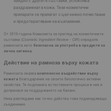
заедно с другите съставки, успокоява
раздразнената кожа. Тези козметични
препарати се прилагат с цел нежно почистване
и предотвратяване на възпаления.
От 2019 година Комисията за преглед на козметичните
съставки (
Cosmetic Ingredient Review
-
CIR
) определя
рамнозата като
безопасна за употреба в продукти за
лична хигиена
.
Действие на рамноза върху кожата
Рамнозата оказва
комплексно въздействие върху
кожата
благодарение на своите биологично активни
свойства. Тя подпомага естествените процеси в нея и
допринася за поддържането на баланс.
Нека разгледаме как точно действа това подмладяващо
съединение.