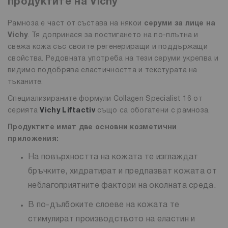
продуктите на Vichy
Рамноза е част от състава на някои
серуми за лице на
Vichy
. Тя допринася за постигането на по-плътна и
свежа кожа със своите регенериращи и поддържащи
свойства. Редовната употреба на тези серуми укрепва и
видимо подобрява еластичността и текстурата на
тъканите.
Специализираните формули Collagen Specialist 16 от
серията
Vichy Liftactiv
също са обогатени с рамноза.
Продуктите имат две основни козметични
приложения:
На повърхността на кожата те изглаждат
бръчките, хидратират и предпазват кожата от
неблагоприятните фактори на околната среда.
В по-дълбоките слоеве на кожата те
стимулират производството на еластин и