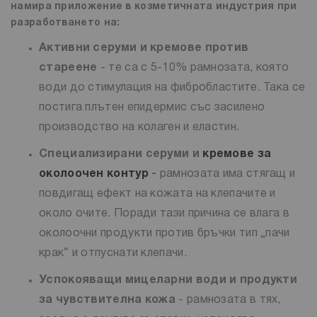
намира приложение в козметичната индустрия при
разработването на:
Активни серуми и кремове против
стареене
- те са с 5-10% рамнозата, която
води до стимулация на фибробластите. Така се
постига плътен епидермис със засилено
производство на колаген и еластин.
Специализирани серуми и
кремове за
околоочен контур
-
рамнозата има стягащ и
повдигащ ефект на кожата на клепачите и
около очите. Поради тази причина се влага в
околоочни продукти против бръчки тип „пачи
крак“ и отпуснати клепачи.
Успокояващи мицеларни води и продукти
за чувствителна кожа
- рамнозата в тях,