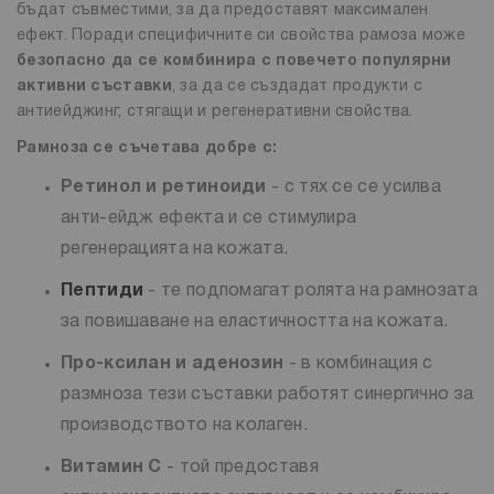
бъдат съвместими, за да предоставят максимален
ефект. Поради специфичните си свойства рамоза може
безопасно да се комбинира с повечето популярни
активни съставки
, за да се създадат продукти с
антиейджинг, стягащи и регенеративни свойства.
Рамноза се съчетава добре с:
Ретинол и ретиноиди
- с тях се се усилва
анти-ейдж ефекта и се стимулира
регенерацията на кожата.
Пептиди
- те подпомагат ролята на рамнозата
за повишаване на еластичността на кожата.
Про-ксилан и аденозин
- в комбинация с
размноза тези съставки работят синергично за
производството на колаген.
Витамин C
- той предоставя