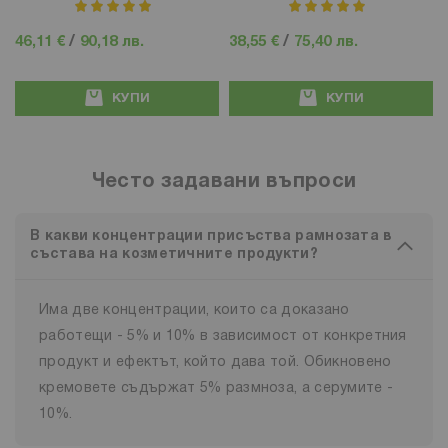
рейтинг:
рейтинг:
100%
100%
46,11 €
/
90,18 лв.
38,55 €
/
75,40 лв.
КУПИ
КУПИ
Често задавани въпроси
В какви концентрации присъства рамнозата в
състава на козметичните продукти?
Има две концентрации, които са доказано
работещи - 5% и 10% в зависимост от конкретния
продукт и ефектът, който дава той. Обикновено
кремовете съдържат 5% размноза, а серумите -
10%.