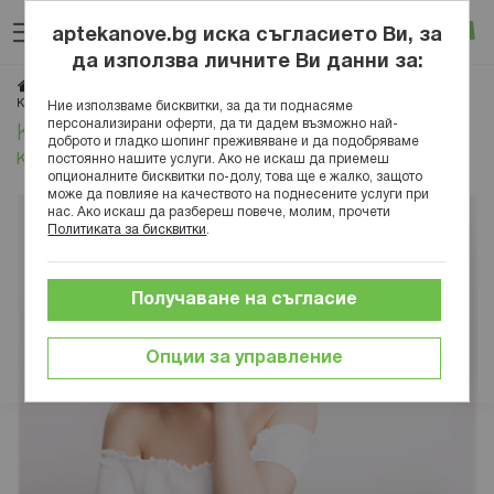
Прескачане
Търсене
Люб
Ко
към
aptekanove.bg иска съгласието Ви, за
съдържанието
Вход
да използва личните Ви данни за:
Начало
Блог
Медицинска енциклопедия
Активни съставки
Какво е рамноза и как се използва в козметиката
Ние използваме бисквитки, за да ти поднасяме
персонализирани оферти, да ти дадем възможно най-
Какво е рамноза и как се използва в
доброто и гладко шопинг преживяване и да подобряваме
козметиката
постоянно нашите услуги. Ако не искаш да приемеш
опционалните бисквитки по-долу, това ще е жалко, защото
може да повлияе на качеството на поднесените услуги при
нас. Ако искаш да разбереш повече, молим, прочети
Политиката за бисквитки
.
Получаване на съгласие
Опции за управление