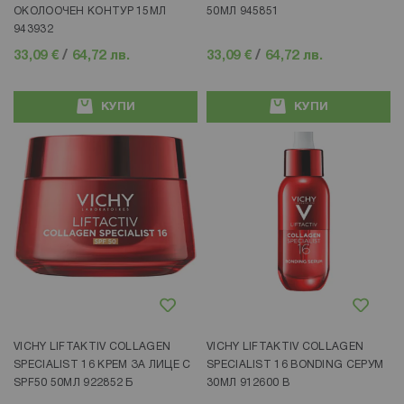
ОКОЛООЧЕН КОНТУР 15МЛ
50МЛ 945851
943932
33,09 €
/
64,72 лв.
33,09 €
/
64,72 лв.
КУПИ
КУПИ
Добави в любими
Добави в любими
VICHY LIFTAKTIV COLLAGEN
VICHY LIFTAKTIV COLLAGEN
SPECIALIST 16 КРЕМ ЗА ЛИЦЕ С
SPECIALIST 16 BONDING СЕРУМ
SPF50 50МЛ 922852 Б
30МЛ 912600 B