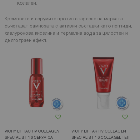
колаген.
Кремовете и серумите против стареене на марката
съчетават рамнозата с активни съставки като пептиди,
хиалуронова киселина и термална вода за цялостен и
дълготраен ефект.
Добави в любими
Добави в любими
VICHY LIFTACTIV COLLAGEN
VICHY LIFTAKTIV COLLAGEN
SPECIALIST 16 СЕРУМ ЗА
SPECIALIST 16 COLLAGEL ГЕЛ