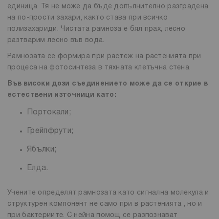
единица. Тя не може да бъде допълнително разградена
на по-прости захари, както става при всичко
полизахариди. Чистата рамноза е бял прах, лесно
разтварим лесно във вода.
Рамнозата се формира при растеж на растенията при
процеса на фотосинтеза в тяхната клетъчна стена.
Във високи дози съединението може да се открие в
естествени източници като:
Портокали;
Грейпфрути;
Ябълки;
Елда.
Учените определят рамнозата като сигнална молекула и
структурен компонент не само при в растенията , но и
при бактериите. С нейна помощ се разпознават