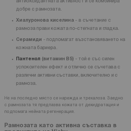
антиоксидантната активност и се комбинира
добре с рамнозата.
Хиалуронова киселина
- в съчетание с
рамноза прави кожата по-стегната и гладка.
Серамиди
- подпомагат възстановяването на
кожната бариера.
Пантенол
(витамин B5)
- той е със силен
успокоителен ефект и отлично се съчетава с
различни активни съставки, включително и с
рамноза.
Не на последно място се нарежда и трехалоза. Заедно
с рамнозата тя предпазва кожата от дехидратация и
подпомага нейната регенерация.
Рамнозата като активна съставка в