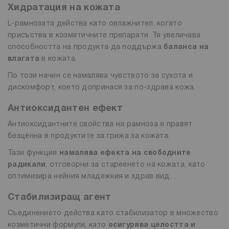
Хидратация на кожата
L-рамнозата действа като овлажнител, когато
присъства в козметичните препарати. Тя увеличава
способността на продукта да поддържа
баланса на
влагата
в кожата.
По този начин се намалява чувството за сухота и
дискомфорт, което допринася за по-здрава кожа.
Антиоксидантен ефект
Антиоксидантните свойства на рамноза я правят
безценна в продуктите за грижа за кожата.
Тази функция
намалява ефекта на свободните
радикали
, отговорни за стареенето на кожата, като
оптимизира нейния младежкия и здрав вид.
Стабилизиращ агент
Съединението действа като стабилизатор в множество
козметични формули, като
осигурява целостта и