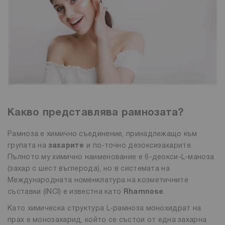
Какво представлява рамнозата?
Рамноза е химично съединение, принадлежащо към
групата на
захарите
и по-точно дезоксизахарите.
Пълното му химично наименование е 6-деокси-L-маноза
(захар с шест въглерода), но в системата на
Международната номенклатура на козметичните
съставки (INCI) е известна като
Rhamnose
.
Като химическа структура L-рамноза монохидрат на
прах е монозахарид, който се състои от една захарна