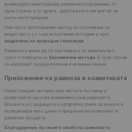
взаимодействията между различните организми, от
една страна, а от друга - действа като регулатор на
клетъчните процеси.
Най-често използваният метод за получаване на
веществото от тези естествени съставки е чрез
хидролиза на природни гликозиди
.
Рамнозата може да се синтезира и по химичен път,
тоест с помощта на
биохимични методи
. В този случай
се използват полусинтетични и ензимни начини
Приложение на рамноза в козметиката
Нарастващият интерес към чистите съставки в
козметиката насочва вниманието към рамнозата.
Връзката ѝ с щадящата и натурална грижа за кожата я
позиционира като ценен и предпочитан компонент в
различни продукти.
Благодарение на своите свойства рамнозата