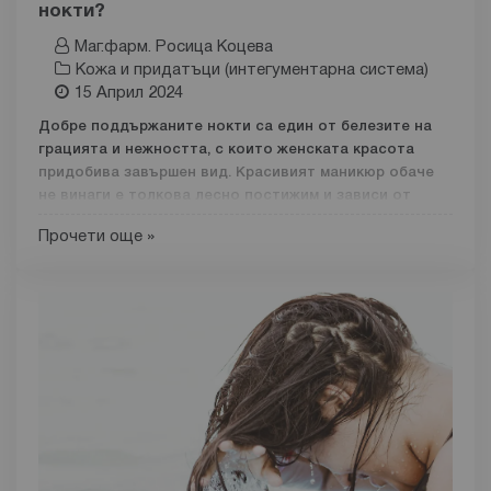
нокти?
Маг.фарм. Росица Коцева
Кожа и придатъци (интегументарна система)
15 Април 2024
Добре поддържаните нокти са един от белезите на
грацията и нежността, с които женската красота
придобива завършен вид. Красивият маникюр обаче
не винаги е толкова лесно постижим и зависи от
много фактори.
Прочети още »
Тъй като човешките нокти са направени от
кератин
-
същият протеин, който съставлява косата и външния
слой на кожата - тяхното здраве и вид се асоциира
пряко с количеството витамини в организма и ги
прави зависими от цялостното здравословно
състояние.
Меки, чупливи и цепещи се нокти - какви са
възможните причини за проблема
Меките, чупливи и цепещи се нокти са не само
естетически проблем. Те са и потенциален знак за