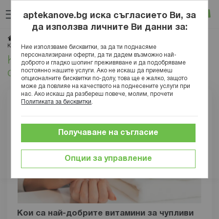
Прескачане
Търсене
Люб
Ко
към
aptekanove.bg иска съгласието Ви, за
съдържанието
Вход
да използва личните Ви данни за:
Начало
Блог
Медицинска енциклопедия
Органи и системи
Кожа и придатъци (интегументарна система)
Ние използваме бисквитки, за да ти поднасяме
персонализирани оферти, да ти дадем възможно най-
Кожа и придатъци (интегументарна
доброто и гладко шопинг преживяване и да подобряваме
постоянно нашите услуги. Ако не искаш да приемеш
система)
опционалните бисквитки по-долу, това ще е жалко, защото
може да повлияе на качеството на поднесените услуги при
нас. Ако искаш да разбереш повече, молим, прочети
Политиката за бисквитки
.
Получаване на съгласие
Опции за управление
Кои са най-добрите витамини за чупливи