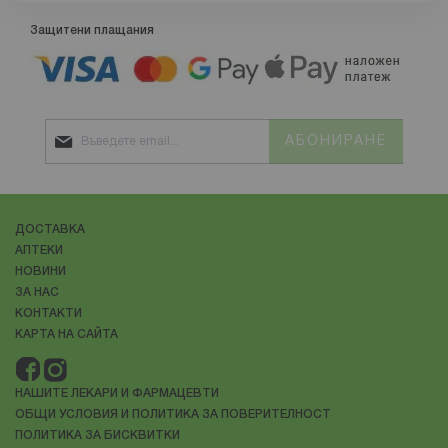
Източник на изображението: Unsplash.com
Защитени плащания
Какво е себореен дерматит и кои части на тялото засяга?
Себорейният дерматит е често срещано
кожно
заболяване
, което засяга главно скалпа, но може да
се появи и на други части на тялото с висока
АБОНИРАНЕ
концентрация на мастни (секретиращи себум) жлези.
Такива части са например лицето (по веждите, около
носа и ушите), гърдите, гърбът и сгъвки на тялото.
ДОСТАВКА
Този вид дерматит представлява хронично и
АПТЕКИ
възпалително състояние, което се характеризира със
НОВИНИ
зачервена, сърбяща и лющеща се кожа
. Точната
ЗА НАС
причина
КОНТАКТИ
КАРТА НА САЙТА
НАШИТЕ ЛЕКАРИ И ФАРМАЦЕВТИ
ОБЩИ УСЛОВИЯ И ПОЛИТИКА ЗА ПОВЕРИТЕЛНОСТ
ПОЛИТИКА ЗА БИСКВИТКИ