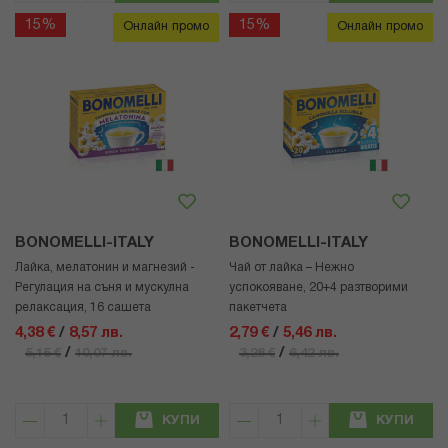
15%
15%
Онлайн промо
Онлайн промо
BONOMELLI-ITALY
BONOMELLI-ITALY
Лайка, мелатонин и магнезий -
Чай от лайка – Нежно
Регулация на съня и мускулна
успокояване, 20+4 разтворими
релаксация, 16 сашета
пакетчета
4,38 €
/
8,57 лв.
2,79 €
/
5,46 лв.
/
/
5,15 €
10,07 лв.
3,28 €
6,42 лв.
КУПИ
КУПИ