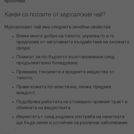
проблеми.
Какви са ползите от мурсалския чай?
Мурсалският чай има следните лечебни свойства:
Влияе много добре на тялото, укрепва го и го
предпазва от негативните въздействия на околната
среда;
Помагат за по-бързото възстановяване след
продължително боледуване;
Премахва токсините и вредните вещества от
тялото;
Прави кожата по-еластична, свежа, придава
младост;
Подобрява работата на стомашно-чревния тракт и
обмяната на веществата.
Имунитетът след редовна употреба на напитката
ще бъде силен и устойчив на различни заболявания.