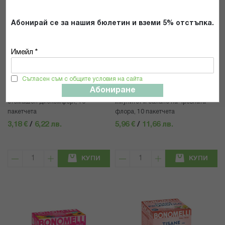
Абонирай се за нашия бюлетин и вземи 5% отстъпка.
Имейл *
BONOMELLI-ITALY
BONOMELLI-ITALY
Съгласен съм с общите условия на сайта
Див и сладък копър (билков чай) –
Билков чай (ехинацея, шипка,
Абониране
Срещу подуване, газове и
ацерола) с пробиотик – За силен
стомашен дискомфорт, 16
имунитет и баланс на чревната
пакетчета
флора, 10 пакетчета
3,18 €
/
6,22 лв.
5,96 €
/
11,66 лв.
КУПИ
КУПИ