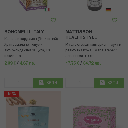
BONOMELLI-ITALY
MATTISSON
HEALTHSTYLE
Канела и кардамон (билков чай) –
Храносмилане, тонус и
Масло от жълт кантарион – суха и
антиоксидантна защита, 10
реактивна кожа - Maria Treben®
пакетчета
Johannisöl, 100 ml
2,39 €
/
4,67 лв.
17,75 €
/
34,72 лв.
КУПИ
КУПИ
15%