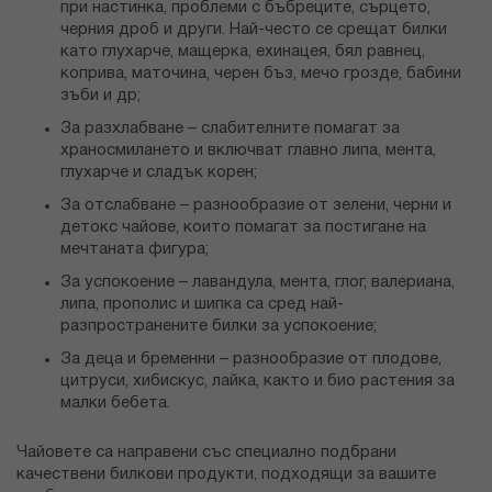
при настинка, проблеми с бъбреците, сърцето,
черния дроб и други. Най-често се срещат билки
като глухарче, мащерка, ехинацея, бял равнец,
коприва, маточина, черен бъз, мечо грозде, бабини
зъби и др;
За разхлабване – слабителните помагат за
храносмилането и включват главно липа, мента,
глухарче и сладък корен;
За отслабване – разнообразие от зелени, черни и
детокс чайове, които помагат за постигане на
мечтаната фигура;
За успокоение – лавандула, мента, глог, валериана,
липа, прополис и шипка са сред най-
разпространените билки за успокоение;
За деца и бременни – разнообразие от плодове,
цитруси, хибискус, лайка, както и био растения за
малки бебета.
Чайовете са направени със специално подбрани
качествени билкови продукти, подходящи за вашите