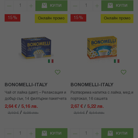
КУПИ
КУПИ
15%
15%
Онлайн промо
Онлайн промо
BONOMELLI-ITALY
BONOMELLI-ITALY
Чай от лайка (цвят) – Релаксация и
Разтворима напитка с лайка, мед и
добър сън, 14 филтърни пакетчета
портокал, 16 сашета
2,64 €
/
5,16 лв.
2,67 €
/
5,22 лв.
/
/
3,10 €
6,06 лв.
3,14 €
6,14 лв.
КУПИ
КУПИ