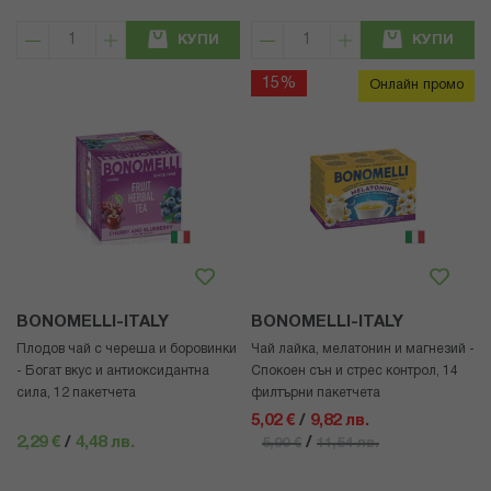
КУПИ
КУПИ
15%
Онлайн промо
BONOMELLI-ITALY
BONOMELLI-ITALY
Плодов чай с череша и боровинки
Чай лайка, мелатонин и магнезий -
- Богат вкус и антиоксидантна
Спокоен сън и стрес контрол, 14
сила, 12 пакетчета
филтърни пакетчета
5,02 €
/
9,82 лв.
2,29 €
/
4,48 лв.
/
5,90 €
11,54 лв.