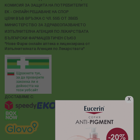
КОМИСИЯ ЗА ЗАЩИТА НА ПОТРЕБИТЕЛИТЕ
ЕК - ОНЛАЙН РЕШАВАНЕ НА СПОР
ЦЕНИ ВЪВ ВРЪЗКА С ЧЛ. 55Б ОТ ЗВЕБ
МИНИСТЕРСТВО ЗА ЗДРАВЕОПАЗВАНЕТО
ИЗПЪЛНИТЕЛНА АГЕНЦИЯ ПО ЛЕКАРСТВАТА
БЪЛГАРСКИ ФАРМАЦЕВТИЧЕН СЪЮЗ
"Нове Фарм онлайн аптека е лицензирана от
Изпълнителната Агенция по Лекарствата"
ДОСТАВЯМЕ С:
X