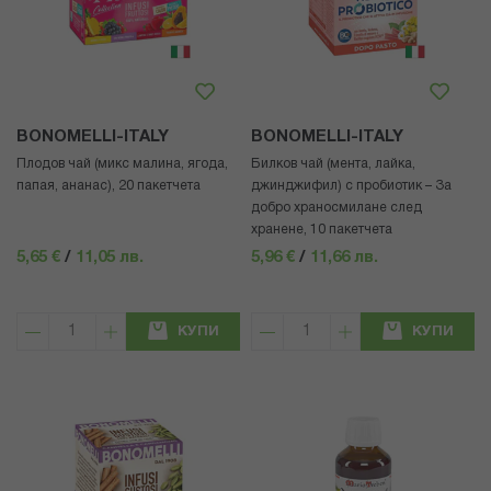
BONOMELLI-ITALY
BONOMELLI-ITALY
Плодов чай (микс малина, ягода,
Билков чай (мента, лайка,
папая, ананас), 20 пакетчета
джинджифил) с пробиотик – За
добро храносмилане след
хранене, 10 пакетчета
5,65 €
/
11,05 лв.
5,96 €
/
11,66 лв.
КУПИ
КУПИ