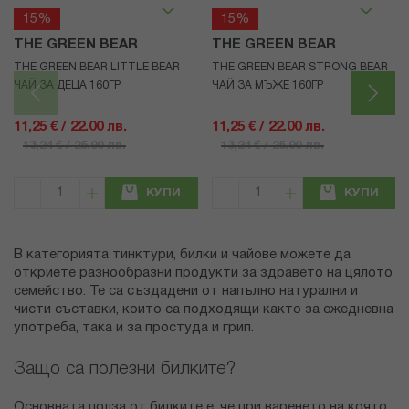
15%
15%
THE GREEN BEAR
THE GREEN BEAR
THE GREEN BEAR LITTLE BEAR
THE GREEN BEAR STRONG BEAR
ЧАЙ ЗА ДЕЦА 160ГР
ЧАЙ ЗА МЪЖЕ 160ГР
11,25 € / 22.00 лв.
11,25 € / 22.00 лв.
13,24 € / 25.90 лв.
13,24 € / 25.90 лв.
КУПИ
КУПИ
В категорията тинктури, билки и чайове можете да
откриете разнообразни продукти за здравето на цялото
семейство. Те са създадени от напълно натурални и
чисти съставки, които са подходящи както за ежедневна
употреба, така и за простуда и грип.
Защо са полезни билките?
Основната полза от билките е, че при варенето на която