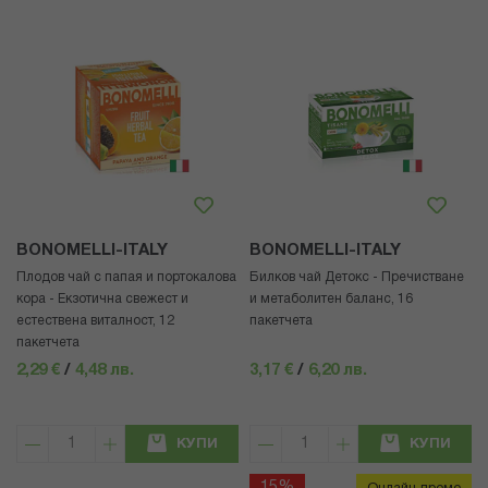
BONOMELLI-ITALY
BONOMELLI-ITALY
Плодов чай с папая и портокалова
Билков чай Детокс - Пречистване
кора - Екзотична свежест и
и метаболитен баланс, 16
естествена виталност, 12
пакетчета
пакетчета
2,29 €
/
4,48 лв.
3,17 €
/
6,20 лв.
КУПИ
КУПИ
15%