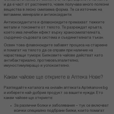
и да е част от растението, човек получава много полезни
вещества в лесно смилаема форма. Те са източник на
витамини, минерали и антиоксиданти.
Антиоксидантите и флавоноидите премахват тежките
метали и токсините от тялото. Те разреждат кръвта,
което има лечебен ефект върху храносмилателната,
сърдечно-съдовата система и съединителната тъкан.
Освен това флавоноидите забавят процеса на стареене
и помагат на тялото да се справи при наличие на
нарастващи тумори. Билковите чайове действат като
антибактериално, противовъзпалително,
имуностимулиращо и успокоително.
Какви чайове ще откриете в Аптека Нове?
Разгледайте каталога на онлайн аптеката Aptekanove.bg
и изберете най-добрия продукт за вашите нужди. Ето
какви чайове ще откриете:
За различни болки и заболявания – тук се включват
всички специално подбрани билки, които помагат