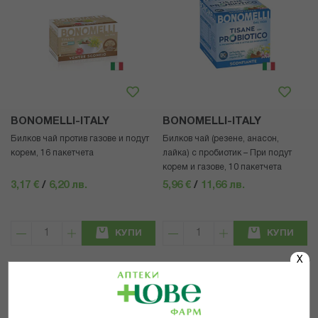
BONOMELLI-ITALY
BONOMELLI-ITALY
Билков чай против газове и подут
Билков чай (резене, анасон,
корем, 16 пакетчета
лайка) с пробиотик – При подут
корем и газове, 10 пакетчета
3,17 €
/
6,20 лв.
5,96 €
/
11,66 лв.
КУПИ
КУПИ
X