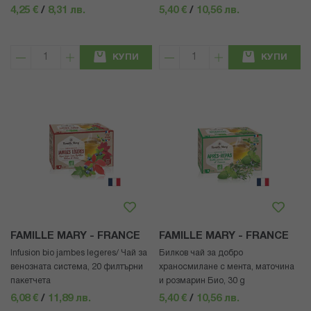
4,25 €
/
8,31 лв.
5,40 €
/
10,56 лв.
КУПИ
КУПИ
FAMILLE MARY - FRANCE
FAMILLE MARY - FRANCE
Infusion bio jambes legeres/ Чай за
Билков чай за добро
венозната система, 20 филтърни
храносмилане с мента, маточина
пакетчета
и розмарин Био, 30 g
6,08 €
/
11,89 лв.
5,40 €
/
10,56 лв.