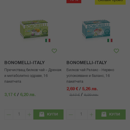
Онлайн промо
BONOMELLI-ITALY
BONOMELLI-ITALY
Пречистващ билков чай – Дренаж
Билков чай Релакс - Нервно
и метаболитно здраве, 16
успокояване и баланс, 16
пакетчета
пакетчета
2,69 €
/
5,26 лв.
3,17 €
/
6,20 лв.
/
3,17 €
6,20 лв.
КУПИ
КУПИ