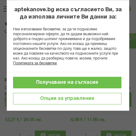
Прескачане
Търсене
Люб
Ко
към
aptekanove.bg иска съгласието Ви, за
съдържанието
Вход
да използва личните Ви данни за:
Тинктури, билки и чайове
Начало
Здраве
Био продукти
Ние използваме бисквитки, за да ти поднасяме
Чайове и тинктури
персонализирани оферти, да ти дадем възможно най-
доброто и гладко шопинг преживяване и да подобряваме
постоянно нашите услуги. Ако не искаш да приемеш
Популярни в тази категория
опционалните бисквитки по-долу, това ще е жалко, защото
може да повлияе на качеството на поднесените услуги при
нас. Ако искаш да разбереш повече, молим, прочети
Политиката за бисквитки
.
Prof.Dr.Pamukoff
FAMILLE MARY - FRANCE
Получаване на съгласие
СЛИМ ПАМ ЗА ЖЕНИ К-Т ДЕЛУКС
Infusion bio jambes legeres/ Чай за
КАПС Х 40 + САШЕТА X 20 ПРОФ.
венозната система, 20 филтърни
Опции за управление
ПАМУКОВ
пакетчета
12,27 € / 24.00 лв.
6,08 € / 11.89 лв.