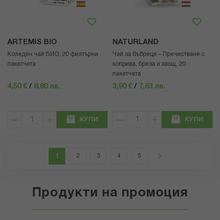
ARTEMIS BIO
NATURLAND
Коледен чай БИО, 20 филтърни
Чай за бъбреци – Пречистване с
пакетчета
коприва, бреза и хвощ, 20
пакетчета
4,50 €
/
8,80 лв.
3,90 €
/
7,63 лв.
КУПИ
КУПИ
Страница
В момента четете страница
Страница
Страница
Страница
Страница
Страница
Напред
1
2
3
4
5
Продукти на промоция