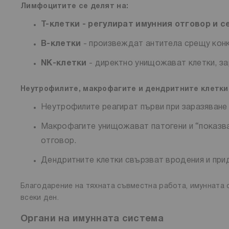
Лимфоцитите се делят на:
Т-клетки
- регулират имунния отговор и с
B-клетки
- произвеждат антитела срещу конк
NK-клетки
- директно унищожават клетки, зар
Неутрофилите, макрофагите и дендритните клетки 
Неутрофилите реагират първи при заразяване 
Макрофагите унищожават патогени и “показват
отговор.
Дендритните клетки свързват вродения и при
Благодарение на тяхната съвместна работа, имунната
всеки ден.
Органи на имунната система