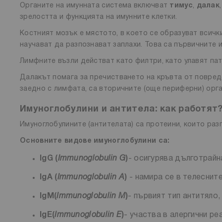
Органите на имунната система включват
тимус
,
далак
зрелостта и функцията на имунните клетки.
Костният мозък е мястото, в което се образуват всички
научават да разпознават заплахи. Това са първичните 
Лимфните възли действат като филтри, като улавят пат
Далакът помага за пречистването на кръвта от повреде
заедно с лимфата, са вторичните (още периферни) орга
Имуноглобулини и антитела: как работят
Имуноглобулините (антителата) са протеини, които раз
Основните видове имуноглобулини са:
IgG (
Immunoglobulin G
)
- осигурява дълготрайн
IgA (
Immunoglobulin A
)
- намира се в телесните
IgM
(
Immunoglobulin M
)
- първият тип антитяло
IgE
(
Immunoglobulin E
)
- участва в алергични р