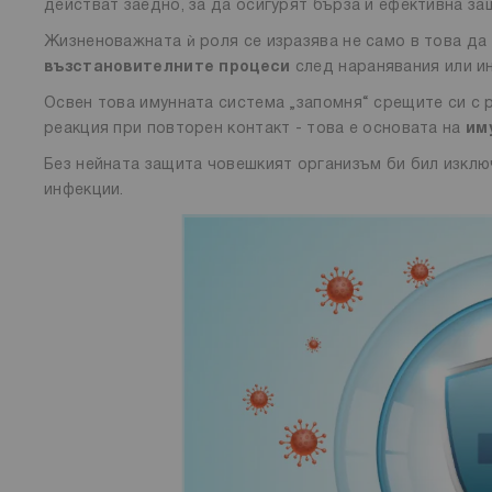
действат заедно, за да осигурят бърза и ефективна за
Жизненоважната ѝ роля се изразява не само в това да
възстановителните процеси
след наранявания или и
Освен това имунната система „запомня“ срещите си с 
реакция при повторен контакт - това е основата на
им
Без нейната защита човешкият организъм би бил изклю
инфекции.