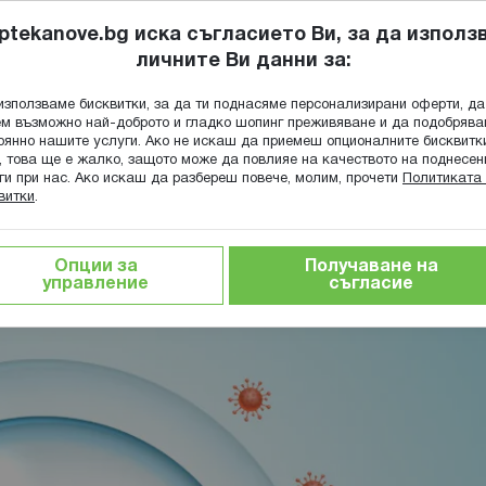
ptekanove.bg иска съгласието Ви, за да използ
личните Ви данни за:
ПОПИТАЙ Ф
използваме бисквитки, за да ти поднасяме персонализирани оферти, да
Търсене
м възможно най-доброто и гладко шопинг преживяване и да подобряв
оянно нашите услуги. Ако не искаш да приемеш опционалните бисквитк
КА
ГРИЖА ЗА МАЙКАТА И ДЕТЕТО
ХРАНИТЕЛНИ ДОБАВКИ
, това ще е жалко, защото може да повлияе на качеството на поднесен
ги при нас. Ако искаш да разбереш повече, молим, прочети
Политиката 
витки
.
 системи
Имунна система
Всичко за имунната система
Опции за
Получаване на
тройство, видове и функции
управление
съгласие