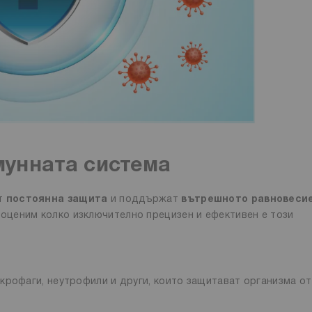
мунната система
ат
постоянна защита
и поддържат
вътрешното равновесие
а оценим колко изключително прецизен и ефективен е този
крофаги, неутрофили и други, които защитават организма от