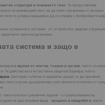
ащитни структури в човешкото тяло
. Тя представлява
къснато си взаимодействат, за да пазят организма от външни
ия тялото успява ежедневно да се справя с безбройните ми
чко за имунната система - от устройство, видове и функци
 защитните сили на организма.
ата система и защо е
ганизирана
мрежа от клетки
,
тъкани и органи
, чиято основ
и. Тя действа като естествена защитна бариера, която
ируси
, бактерии, гъбички и паразити, преди те да причинят
ма тялото може да различава собствените си клетки от чуж
ие.
 така и клетки с различни задачи - от разпознаване на
се дели на два основни вида -
вродена и придобита
, които