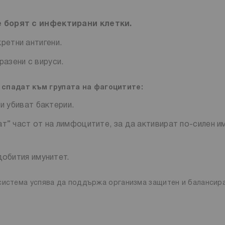
е борят с инфектирани клетки.
ретни антигени.
азени с вируси.
спадат към групата на фагоцитите:
и убиват бактерии.
” част от на лимфоцитите, за да активират по-силен и
добития имунитет.
 система успява да поддържа организма защитен и балансир