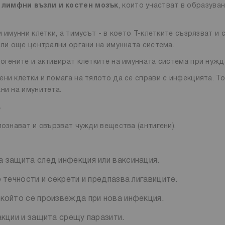
,
лимфни възли и костен мозък
, които участват в образуван
 имунни клетки, а тимусът - в което Т-клетките съзрязват и 
или още централни органи на имунната система.
огените и активират клетките на имунната система при нужд
ни клетки и помага на тялото да се справи с инфекцията. То
ни на имунитета.
?
познават и свързват чужди вещества (антигени).
а защита след инфекция или ваксинация.
 течности и секрети и предпазва лигавиците.
, който се произвежда при нова инфекция.
еакции и защита срещу паразити.