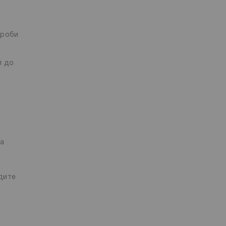
кроби
и до
на
дите