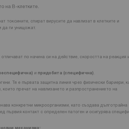
то на В-клетките.
ат токсините, спират вирусите да навлизат в клетките и
и да ги унищожат.
отличават по начина си на действие, скоростта на реакция 
неспецифична)
и
придобита (специфична)
.
ени. Тя е първата защитна линия чрез физически бариери, к
, които пречат на навлизането и разпространението на
знава конкретни микроорганизми, като създава дълготрайна
след първия контакт с определен патоген и осигурява специф
сновни механизма: