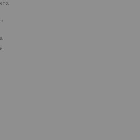
ето,
се
а.
й,