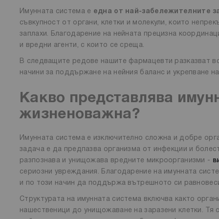
Имунната система е
една от най-забележителните з
съвкупност от органи, клетки и молекули, които непре
заплахи. Благодарение на нейната прецизна координац
и вредни агенти, с които се среща.
В следващите редове нашите фармацевти разказват вси
начини за поддържане на нейния баланс и укрепване на
Какво представлява имунн
жизненоважна?
Имунната система е изключително сложна и добре ор
задача е да предпазва организма от инфекции и болест
разпознава и унищожава вредните микроорганизми -
в
сериозни увреждания. Благодарение на имунната систе
и по този начин да поддържа вътрешното си равновес
Структурата на имунната система включва както органи,
нашественици до унищожаване на заразени клетки. Тя 