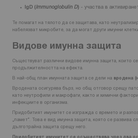
IgD (
Immunoglobulin D
)
- участва в активиране
Те помагат на тялото да се защитава, като неутрализир
набелязват микробите, за да могат други имунни клетк
Видове имунна защита
Съществуват различни видове имунна защита, които се 
продължителността на ефекта.
В най-общ план имунната защита се дели на
вродена (
Вродената осигурява бърз, но общ отговор срещу патог
като неутрофили и макрофаги, както и химични фактори
инфекциите в организма.
Придобитият имунитет се изгражда с времето и разпо
„памет“. Това е вид имунна защита, която се развива 
дълготрайна защита срещу него.
Придобитият имунитет се осъществява чрез два о