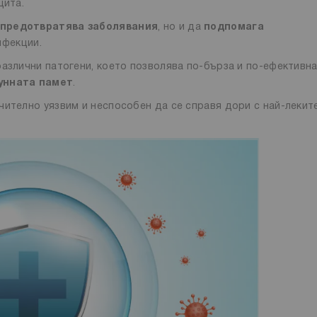
щита.
предотвратява заболявания
, но и да
подпомага
нфекции.
различни патогени, което позволява по-бърза и по-ефективн
унната памет
.
чително уязвим и неспособен да се справя дори с най-лекит