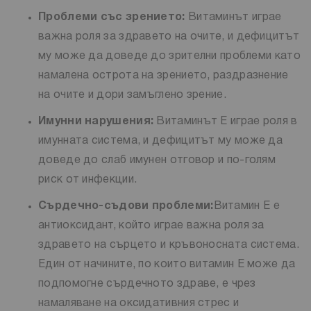
Проблеми със зрението:
Витаминът играе
важна роля за здравето на очите, и дефицитът
му може да доведе до зрителни проблеми като
намалена острота на зрението, раздразнение
на очите и дори замъглено зрение.
Имунни нарушения:
Витаминът Е играе роля в
имунната система, и дефицитът му може да
доведе до слаб имунен отговор и по-голям
риск от инфекции.
Сърдечно-съдови проблеми:
Витамин Е е
антиоксидант, който играе важна роля за
здравето на сърцето и кръвоносната система.
Един от начините, по които витамин Е може да
подпомогне сърдечното здраве, е чрез
намаляване на оксидативния стрес и