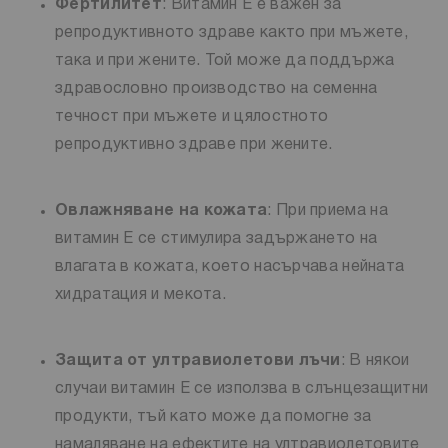
Фертилитет
: Витамин Е е важен за
репродуктивното здраве както при мъжете,
така и при жените. Той може да поддържа
здравословно производство на семенна
течност при мъжете и цялостното
репродуктивно здраве при жените.
Овлажняване на кожата
: При приема на
витамин Е се стимулира задържането на
влагата в кожата, което насърчава нейната
хидратация и мекота.
Защита от ултравиолетови лъчи
: В някои
случаи витамин Е се използва в слънцезащитни
продукти, тъй като може да помогне за
намаляване на ефектите на ултравиолетовите