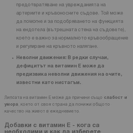
предотвратяване на уврежданията на
артериите и кръвоносните съдове. Той може
да помогне и за подобряването на функцията
на ендотела (вътрешната стена на съдовете),
което е важно за нормалното кръвообращение
и регулиране на кръвното налягане.
Неволни движения:
В редки случаи,
дефицитът на витамин Е може да
предизвика неволни движения на очите,
известни като нистагъм.
Липсата на витамин Е може да причини също
слабост и
умора
, което от своя страна да понижи общото
качество на живот в ежедневието.
Добавки с витамин Е - кога са
необходими и как да изберете