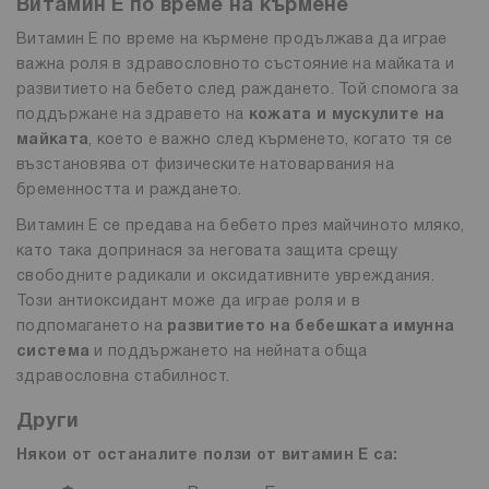
Витамин Е по време на кърмене
Витамин Е по време на кърмене продължава да играе
важна роля в здравословното състояние на майката и
развитието на бебето след раждането. Той спомога за
поддържане на здравето на
кожата и мускулите на
майката
, което е важно след кърменето, когато тя се
възстановява от физическите натоварвания на
бременността и раждането.
Витамин Е се предава на бебето през майчиното мляко,
като така допринася за неговата защита срещу
свободните радикали и оксидативните увреждания.
Този антиоксидант може да играе роля и в
подпомагането на
развитието на бебешката имунна
система
и поддържането на нейната обща
здравословна стабилност.
Други
Някои от останалите ползи от витамин Е са: