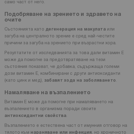
само част от него.
Подобряване на зрението и здравето на
очите
Състоянията като
дегенерация на макулата
или
загуба на централното зрение е сред най-честите
причини за загуба на зрението при възрастни хора.
Резултатите от изследванията за това дали витамин Е
може да помогне за предотвратяване на тези
състояния показват, че добавка, съдържаща големи
дози витамин Е, комбинирани с други антиоксиданти
(като цинк и мед),
забавят хода на заболяването
.
Намаляване на възпалението
Витамин Е може да помогне при намаляването на
възпалението в организма поради своите
антиоксидантни свойства
.
Възпалението е естествена част от имунния отговор на
тялото към
нараняване или инфекция
, но хроничното