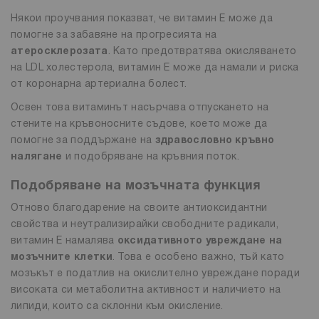
Някои проучвания показват, че витамин Е може да
помогне за забавяне на прогресията на
атеросклерозата
. Като предотвратява окисляването
на LDL холестерола, витамин Е може да намали и риска
от коронарна артериална болест.
Освен това витаминът насърчава отпускането на
стените на кръвоносните съдове, което може да
помогне за поддържане на
здравословно кръвно
налягане
и подобряване на кръвния поток.
Подобряване на мозъчната функция
Отново благодарение на своите антиоксидантни
свойства и неутрализирайки свободните радикали,
витамин Е намалява
оксидативното увреждане на
мозъчните клетки
. Това е особено важно, тъй като
мозъкът е податлив на окислително увреждане поради
високата си метаболитна активност и наличието на
липиди, които са склонни към окисление.