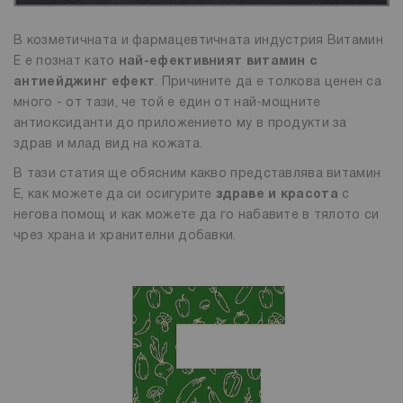
В козметичната и фармацевтичната индустрия Витамин
Е е познат като
най-ефективният витамин с
антиейджинг ефект
. Причините да е толкова ценен са
много - от тази, че той е един от най-мощните
антиоксиданти до приложението му в продукти за
здрав и млад вид на кожата.
В тази статия ще обясним какво представлява витамин
Е, как можете да си осигурите
здраве и красота
с
негова помощ и как можете да го набавите в тялото си
чрез храна и хранителни добавки.