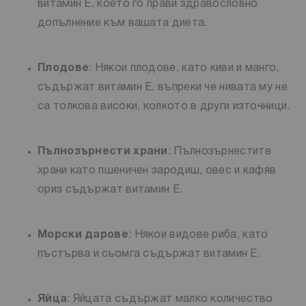
витамин Е, което го прави здравословно
допълнение към вашата диета.
Плодове
: Някои плодове, като киви и манго,
съдържат витамин Е, въпреки че нивата му не
са толкова високи, колкото в други източници.
Пълнозърнести храни
: Пълнозърнестите
храни като пшеничен зародиш, овес и кафяв
ориз съдържат витамин Е.
Морски дарове
: Някои видове риба, като
пъстърва и сьомга съдържат витамин Е.
Яйца
: Яйцата съдържат малко количество