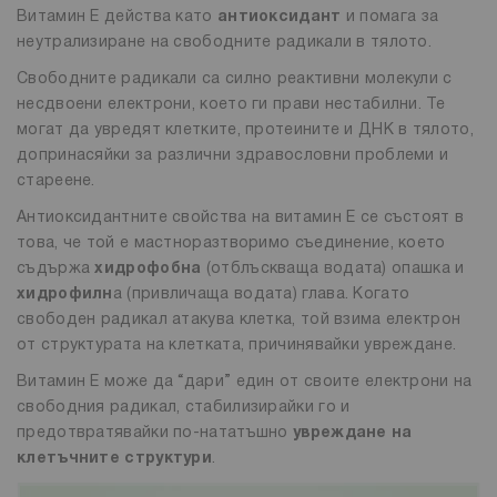
Витамин Е действа като
антиоксидант
и помага за
неутрализиране на свободните радикали в тялото.
Свободните радикали са силно реактивни молекули с
несдвоени електрони, което ги прави нестабилни. Те
могат да увредят клетките, протеините и ДНК в тялото,
допринасяйки за различни здравословни проблеми и
стареене.
Антиоксидантните свойства на витамин Е се състоят в
това, че той е мастноразтворимо съединение, което
съдържа
хидрофобна
(отблъскваща водата) опашка и
хидрофилн
а (привличаща водата) глава. Когато
свободен радикал атакува клетка, той взима електрон
от структурата на клетката, причинявайки увреждане.
Витамин Е може да “дари” един от своите електрони на
свободния радикал, стабилизирайки го и
предотвратявайки по-нататъшно
увреждане на
клетъчните структури
.