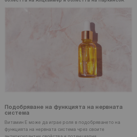
болестта на Алцхаймер и болестта на Паркинсон
.
Подобряване на функцията на нервната
система
Витамин Е може да играе роля в подобряването на
функцията на нервната система чрез своите
антиоксидантни свойства и потенциални