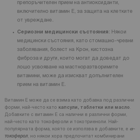
препоръчителен прием на антиоксиданти,
включително витамин Е, за защита на клетките
от увреждане.
Сериозни медицински състояния
: Някои
медицински състояния, като стомашно-чревни
заболявания, болест на Крон, кистозна
фиброза и други, които могат да доведат до
лошо усвояване на мастноразтворимите
витамини, може да изискват допълнителен
прием на витамин Е.
Витамин Е може да се взима като добавка под различни
форми, най-често като
капсули, таблетки или масло
.
Добавките с витамин Е са налични в различни форми,
най-често като токофероли и токотриеноли. Най-
популярната форма, която се използва в добавките, е
α-
токоферол
, но някои хора предпочитат комбинирани