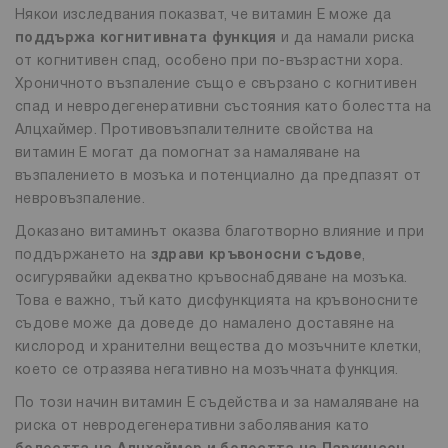
Някои изследвания показват, че витамин Е може да
поддържа когнитивната функция
и да намали риска
от когнитивен спад, особено при по-възрастни хора.
Хроничното възпаление също е свързано с когнитивен
спад и невродегенеративни състояния като болестта на
Алцхаймер. Противовъзпалителните свойства на
витамин Е могат да помогнат за намаляване на
възпалението в мозъка и потенциално да предпазят от
невровъзпаление.
Доказано витаминът оказва благотворно влияние и при
поддържането на
здрави кръвоносни съдове
,
осигурявайки адекватно кръвоснабдяване на мозъка.
Това е важно, тъй като дисфункцията на кръвоносните
съдове може да доведе до намалено доставяне на
кислород и хранителни вещества до мозъчните клетки,
което се отразява негативно на мозъчната функция.
По този начин витамин Е съдейства и за намаляване на
риска от невродегенеративни заболявания като