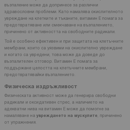
възпаление може да допринесе за различни
здравословни проблеми. Като намалява окислителното
увреждане на клетките и тъканите, витамин Е помага за
предотвратяване или смекчаване на възпалението,
причинено от активността на свободните радикали.
Той е особено ефективен и при защитата на клетъчните
мембрани, които са уязвими на окислително увреждане
и когато са увредени, това може да доведе до
възпалителен отговор. Витамин Е помага за
поддържане целостта на клетъчните мембрани,
предотвратявайки възпалението.
Физическа издръжливост
Физическата активност може да генерира свободни
радикали и оксидативен стрес, а наличието на
адекватни нива на витамин Е може да помогне за
намаляване на
увреждането на мускулите
, причинено
от упражнения.