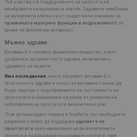
Той участва и в поддържането на целостта на
мембраните на мускулните клетки. Здравите мембрани
на мускулните клетки са от съществено значение за
правилната мускулна функция и издръжливост
по
време на физическа активност.
Мъжко здраве
Витамин Е е основно хранително вещество, което
допринася за цялостното здраве, включително
здравето на мъжете.
Има изследвания
, които свързват витамин Е с
простатното здраве и сочат, че витаминът може да
бъде свързан с подобряването на състоянието на
простатата и намаляване на риска от развитие на
заболявания на простатата включително рак.
Този антиоксидант помага в борбата със свободните
радикали и може да поддържа
здравето на
простатата
чрез намаляване на възпалителните
процеси и поддържане на здравите клетки в тази