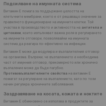
Подсилване на имунната система
Витамин Е помага за поддържане целостта на
клетъчните мембрани, което е от решаващо значение за
правилното функциониране на имунните клетки. Той
участва в производството и активността на
антитела и
цитокини
, които изпълняват важна роля в регулирането
на имунните отговори, позволявайки на имунната
система да реагира по-ефективно на инфекции.
Витамин Е може да модулира и възпалителния отговор
на организма. Въпреки, че възпалението е необходима
част от имунния отговор, прекомерното или хронично
възпаление може да бъде пагубно.
Противовъзпалителните свойства
на витамин Е
помагат за регулиране на възпалението, като по този
начин регулира хроничните заболявания.
Заздравяване на косата, кожата и ноктите
Витамин Е обикновено се използва в продуктите за