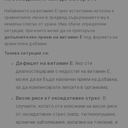
Набавянето на витамин Е чрез естествени източни е
сравнително лесно в предвид съдържанието му в
немалък списък от храни. Има обаче определени
ситуации, при които може да се препоръча
допълнителен прием на витамин Е
под формата на
хранителни добавки.
Такива ситуации са:
Дефицит на витамин Е
: Ако сте
диагностицирани с недостиг на витамин Е,
може да ви бъде назначен прием на добавка,
за да компенсирате липсите в организма.
Висок риск от оксидативен стрес
: В
случаите, когато сте изложени на висок риск
от оксидативен стрес (напр. тютюнопушене,
хронични заболявания, излагане на токсини), е