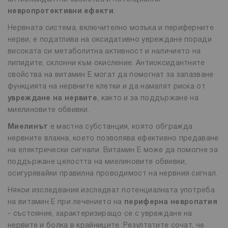
невропротективни ефекти
.
Нервната система, включително мозъка и периферните
нерви, е податлива на оксидативно увреждане поради
високата си метаболитна активност и наличието на
липидите, склонни към окисление. Антиоксидантните
свойства на витамин Е могат да помогнат за запазване
функцията на нервните клетки и да намалят риска от
увреждане на нервите
, както и за поддържане на
миелиновите обвивки.
Миелинът
е мастна субстанция, която обгражда
нервните влакна, което позволява ефективно предаване
на електрически сигнали. Витамин Е може да помогне за
поддържане целостта на миелиновите обвивки,
осигурявайки правилна проводимост на нервния сигнал.
Някои изследвания изследват потенциалната употреба
на витамин Е при лечението на
периферна невропатия
- състояние, характеризиращо се с увреждане на
нервите и болка в крайниците. Резултатите сочат, че