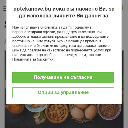
Прескачане
Търсене
Люб
Ко
към
aptekanove.bg иска съгласието Ви, за
съдържанието
Вход
да използва личните Ви данни за:
Начало
Блог
Статии
Витамин Е - ползи, начини за набавяне и допълнителен прием
Ние използваме бисквитки, за да ти поднасяме
персонализирани оферти, да ти дадем възможно най-
Витамин Е - ползи, начини за набавяне и
доброто и гладко шопинг преживяване и да подобряваме
допълнителен прием
постоянно нашите услуги. Ако не искаш да приемеш
опционалните бисквитки по-долу, това ще е жалко, защото
може да повлияе на качеството на поднесените услуги при
нас. Ако искаш да разбереш повече, молим, прочети
Политиката за бисквитки
.
Получаване на съгласие
Опции за управление