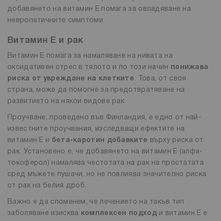
добавянето на витамин Е помага за овладяване на
невропатичните симптоми.
Витамин Е и рак
Витамин Е помага за намаляване на нивата на
оксидативен стрес в тялото и по този начин
понижава
риска от увреждане на клетките
. Това, от своя
страна, може да помогне за предотвратяване на
развитието на някои видове рак.
Проучване, проведено във Финландия, е едно от най-
известните проучвания, изследващи ефектите на
витамин Е и
бета-каротин добавките
върху риска от
рак. Установено е, че добавянето на витамин Е (алфа-
токоферол) намалява честотата на рак на простатата
сред мъжете пушачи, но не повлиява значително риска
от рак на белия дроб.
Важно е да споменем, че лечението на такъв тип
заболяване изисква
комплексен подход
и витамин Е е