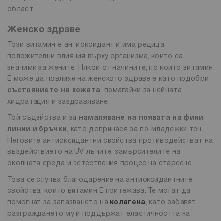
област.
Женско здраве
Този витамин е антиоксидант и има редица
положителни влияния върху организма, които са
значими за жените. Някои от начините, по които витамин
Е може да повлияе на женското здраве е като подобри
състоянието на кожата
, помагайки за нейната
хидратация и заздравяване.
Той съдейства и за
намаляване на появата на фини
линии и бръчки
, като допринася за по-младежки тен.
Неговите антиоксидантни свойства противодействат на
въздействието на UV лъчите, замърсителите на
околната среда и естествения процес на стареене.
Това се случва благодарение на антиоксидантните
свойства, които витамин Е притежава. Те могат да
помогнат за запазването на
колагена
, като забавят
разграждането му и поддържат еластичността на