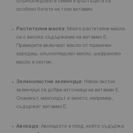
слънчогледовите семки и фъстъците са
особено богати на този витамин.
Растителни масла
: Много растителни масла
са с високо съдържание на витамин Е.
Примерите включват масло от пшеничен
зародиш, слънчогледово масло, шафраново
масло и зехтин.
Зеленолистни зеленчуци
: Някои листни
зеленчуци са добри източници на витамин Е.
Спанакът, манголдът и зелето, например,
съдържат витамин Е.
Авокадо
: Авокадото е плод, който съдържа