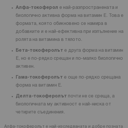
Алфа-токоферол
е най-разпространената и
биологично активна форма на витамин Е. Това е
формата, която обикновено се намира в
добавките и е най-ефективна при изпълнение на
ролята на витамина в тялото.
Бета-токоферолът
е друга форма на витамин
Е, но е по-рядко срещан и по-малко биологично
активен.
Гама-токоферолът
е още по-рядко срещана
форма на витамин Е.
Делта-токоферолът
почти не се среща, а
биологичната му активност е най-ниска от
четирите съединения.
Алфа-токоферолът е най-изследваната и добре позната