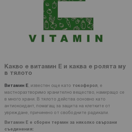
Какво е витамин Е и каква е ролята му
в тялото
Витамин Е
, известен още като
токоферол
, е
мастноразтворимо хранително вещество, намиращо се
в много храни. В тялото действа основно като
антиоксидант, помагащ за защита на клетките от
увреждане, причинено от свободните радикали.
Витамин Е е сборен термин за няколко свързани
съединения: