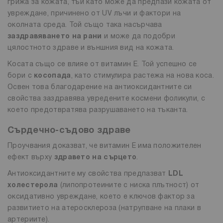
грижа за кожата, тъй като може да предпази кожата от
увреждане, причинено от UV лъчи и фактори на
околната среда. Той също така насърчава
заздравяването на рани
и може да подобри
цялостното здраве и външния вид на кожата.
Косата също се влияе от витамин Е. Той успешно се
бори с
косопада
, като стимулира растежа на нова коса.
Освен това благодарение на антиоксидантните си
свойства заздравява увредените космени фоликули, с
което предотвратява разрушаването на тъканта.
Сърдечно-съдово здраве
Проучвания доказват, че витамин Е има положителен
ефект върху
здравето на сърцето
.
Антиоксидантните му свойства предпазват
LDL
холестеролa
(липопротеините с ниска плътност) от
оксидативно увреждане, което е ключов фактор за
развитието на атеросклероза (натрупване на плаки в
артериите).