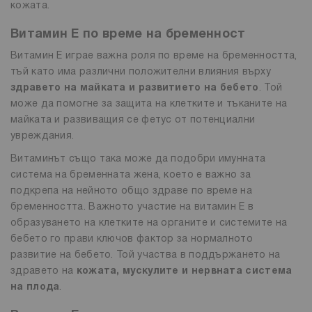
кожата.
Витамин E по време на бременност
Витамин Е играе важна роля по време на бременността,
тъй като има различни положителни влияния върху
здравето на майката и развитието на бебето
. Той
може да помогне за защита на клетките и тъканите на
майката и развиващия се фетус от потенциални
увреждания.
Витаминът също така може да подобри имунната
система на бременната жена, което е важно за
подкрепа на нейното общо здраве по време на
бременността. Важното участие на витамин Е в
образуването на клетките на органите и системите на
бебето го прави ключов фактор за нормалното
развитие на бебето. Той участва в поддържането на
здравето на
кожата, мускулите и нервната система
на плода
.