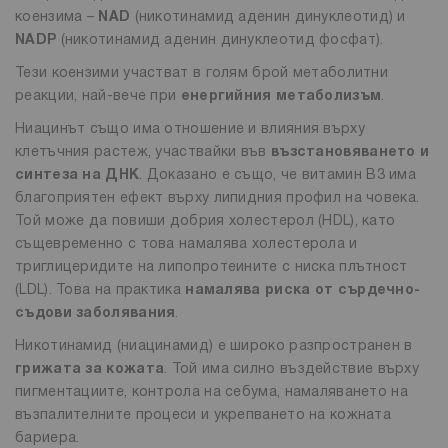
коензима –
NAD
(никотинамид аденин динуклеотид) и
NADP
(никотинамид аденин динуклеотид фосфат).
Тези коензими участват в голям брой метаболитни
реакции, най-вече при
енергийния метаболизъм
.
Ниацинът също има отношение и влияния върху
клетъчния растеж, участвайки във
възстановяването и
синтеза на ДНК
. Доказано е също, че витамин B3 има
благоприятен ефект върху липидния профил на човека.
Той може да повиши добрия холестерол (HDL), като
същевременно с това намалява холестерола и
триглицеридите на липопротеините с ниска плътност
(LDL). Това на практика
намалява риска от сърдечно-
съдови заболявания
.
Никотинамид (ниацинамид) е широко разпространен в
грижата за кожата
. Той има силно въздействие върху
пигментациите, контрола на себума, намаляването на
възпалителните процеси и укрепването на кожната
бариера.