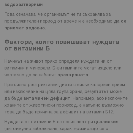
водоразтворими
.
Това означава, че организмът не ги съхранява за
продължителен период от време и е необходимо
да се
приемат редовно
.
Фактори, които повишават нуждата
от витамини Б
Начинът на живот пряко определя нуждата ни от
витамини и минерали. Б-витамините могат изцяло или
частично да се набавят
чрез храната
.
При силно рестриктивни диети с нисък калориен прием
или изключване на цяла група храни, резултатът може
да бъде
витаминен дефицит
. Например, ако изключите
храните от животински произход, е напълно възможно
това да бъде причина за дефицит на витамин Б12.
Нуждата от витамини Б се повишава при
цьолиакия
(автоимунно заболяване, характеризиращо се с