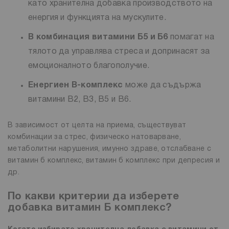
като хранителна добавка производството на
енергия и функцията на мускулите.
В комбинация витамини Б5 и Б6
помагат на
тялото да управлява стреса и допринасят за
емоционалното благополучие.
Енергиен В-комплекс
може да съдържа
витамини B2, B3, B5 и B6.
В зависимост от целта на приема, съществуват
комбинации за стрес, физическо натоварване,
метаболитни нарушения, имунно здраве, отслабване с
витамин б комплекс, витамин б комплекс при депресия и
др.
По какви критерии да изберете
добавка витамин Б комплекс?