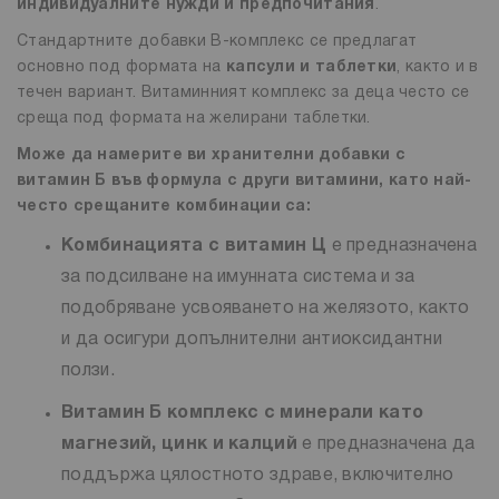
индивидуалните нужди и предпочитания
.
Стандартните добавки B-комплекс се предлагат
основно под формата на
капсули и таблетки
, както и в
течен вариант. Витаминният комплекс за деца често се
среща под формата на желирани таблетки.
Може да намерите ви хранителни добавки с
витамин Б във формула с други витамини, като най-
често срещаните комбинации са:
Комбинацията с витамин Ц
е предназначена
за подсилване на имунната система и за
подобряване усвояването на желязото, както
и да осигури допълнителни антиоксидантни
ползи.
Витамин Б комплекс с минерали като
магнезий, цинк и калций
е предназначена да
поддържа цялостното здраве, включително