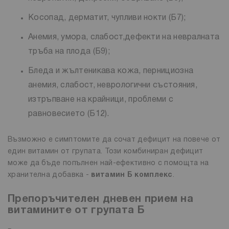
Косопад, дерматит, чупливи нокти (Б7);
Анемия, умора, слабост,дефекти на невралната
тръба на плода (Б9);
Бледа и жълтеникава кожа, пернициозна
анемия, слабост, неврологични състояния,
изтръпване на крайници, проблеми с
равновесието (Б12).
Възможно е симптомите да сочат дефицит на повече от
един витамин от групата. Този комбиниран дефицит
може да бъде попълнен най-ефективно с помощта на
хранителна добавка -
витамин Б комплекс
.
Препоръчителен дневен прием на
витамините от групата Б