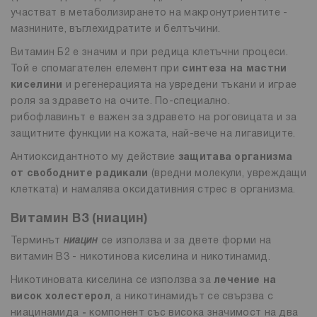
участват в метаболизирането на макронутриентите -
мазнините, въглехидратите и белтъчини.
Витамин Б2 е значим и при редица клетъчни процеси.
Той е спомагателен елемент при
синтеза на мастни
киселини
и регенерацията на увредени тъкани и играе
роля за здравето на очите. По-специално.
рибофлавинът е важен за здравето на роговицата и за
защитните функции на кожата, най-вече на лигавиците.
Антиоксидантното му действие
защитава организма
от свободните радикали
(вредни молекули, увреждащи
клетката) и намалява оксидативния стрес в организма.
Витамин B3 (ниацин)
Терминът
ниацин
се използва и за двете форми на
витамин B3 - никотинова киселина и никотинамид.
Никотиновата киселина се използва за
лечение на
висок холестерол
, а никотинамидът се свързва с
ниацинамида
-
компонент със висока значимост на два