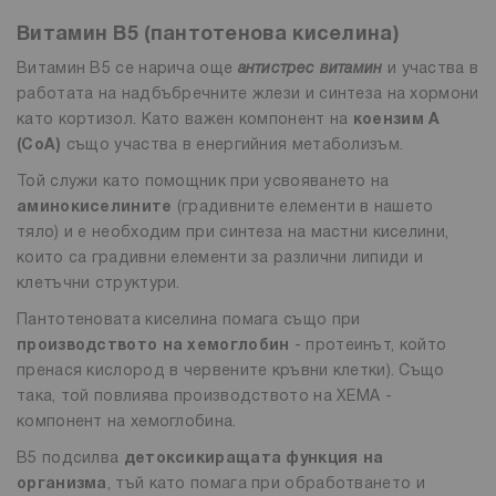
Витамин B5 (пантотенова киселина)
Витамин B5 се нарича още
антистрес витамин
и участва в
работата на надбъбречните жлези и синтеза на хормони
като кортизол. Като важен компонент на
коензим А
(CoA)
също участва в енергийния метаболизъм.
Той служи като помощник при усвояването на
аминокиселините
(градивните елементи в нашето
тяло) и е необходим при синтеза на мастни киселини,
които са градивни елементи за различни липиди и
клетъчни структури.
Пантотеновата киселина помага също при
производството на хемоглобин
- протеинът, който
пренася кислород в червените кръвни клетки). Също
така, той повлиява производството на ХЕМА -
компонент на хемоглобина.
B5 подсилва
детоксикиращата функция на
организма
, тъй като помага при обработването и