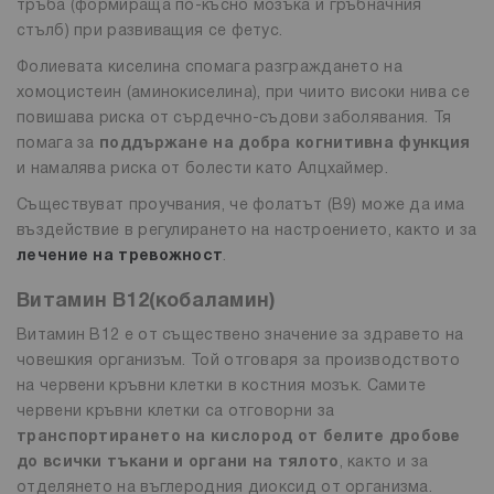
тръба (формираща по-късно мозъка и гръбначния
стълб) при развиващия се фетус.
Фолиевата киселина спомага разграждането на
хомоцистеин (аминокиселина), при чиито високи нива се
повишава риска от сърдечно-съдови заболявания. Тя
помага за
поддържане на добра когнитивна функция
и намалява риска от болести като Алцхаймер.
Съществуват проучвания, че фолатът (B9) може да има
въздействие в регулирането на настроението, както и за
лечение на тревожност
.
Витамин В12
(кобаламин)
Витамин В12 е от съществено значение за здравето на
човешкия организъм. Той отговаря за производството
на червени кръвни клетки в костния мозък. Самите
червени кръвни клетки са отговорни за
транспортирането на кислород от белите дробове
до всички тъкани и органи на тялото
, както и за
отделянето на въглеродния диоксид от организма.