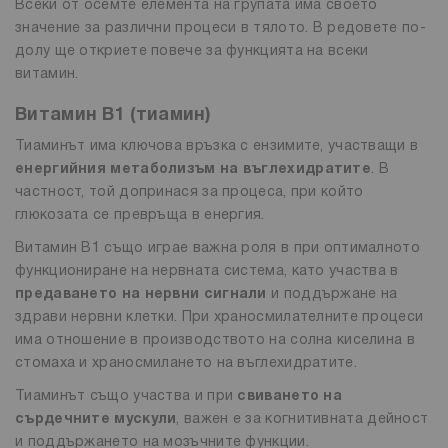
Всеки от осемте елемента на групата има своето
значение за различни процеси в тялото. В редовете по-
долу ще откриете повече за функцията на всеки
витамин.
Витамин B1 (тиамин)
Тиаминът има ключова връзка с ензимите, участващи в
енергийния метаболизъм на въглехидратите
. В
частност, той допринася за процеса, при който
глюкозата се превръща в енергия.
Витамин B1 също играе важна роля в при оптималното
функциониране на нервната система, като участва в
предаването на нервни сигнали
и поддържане на
здрави нервни клетки. При храносмилателните процеси
има отношение в производството на солна киселина в
стомаха и храносмилането на въглехидратите.
Тиаминът също участва и при
свиването на
сърдечните мускули
, важен е за когнитивната дейност
и поддържането на мозъчните функции.