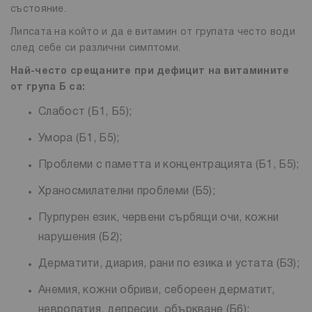
състояние.
Липсата на който и да е витамин от групата често води
след себе си различни симптоми.
Най-често срещаните при дефицит на витамините
от група Б са:
Слабост (Б1, Б5);
Умора (Б1, Б5);
Проблеми с паметта и концентрацията (Б1, Б5);
Храносмилателни проблеми (Б5);
Пурпурен език, червени сърбящи очи, кожни
нарушения (Б2);
Дерматити, диария, рани по езика и устата (Б3);
Анемия, кожни обриви, себореен дерматит,
невропатия, депресии, объркване (Б6);