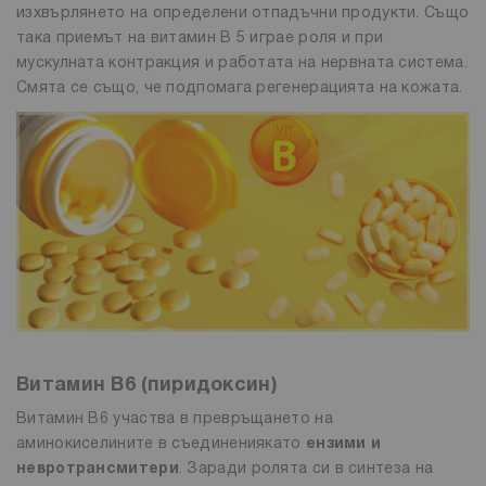
изхвърлянето на определени отпадъчни продукти. Също
така приемът на витамин В 5 играе роля и при
мускулната контракция и работата на нервната система.
Смята се също, че подпомага регенерацията на кожата.
Витамин B6 (пиридоксин)
Витамин B6 участва в превръщането на
аминокиселините в съединениякато
ензими и
невротрансмитери
. Заради ролята си в синтеза на