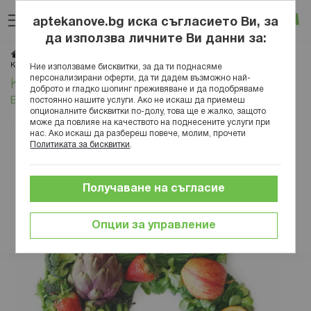
Прескачане
Търсене
Люб
Ко
към
aptekanove.bg иска съгласието Ви, за
съдържанието
Вход
да използва личните Ви данни за:
Начало
Блог
Здравословен начин на живот
Нутриенти
Кога и защо се препоръчва приемът на витамин Б комплекс?
Ние използваме бисквитки, за да ти поднасяме
персонализирани оферти, да ти дадем възможно най-
Кога и защо се препоръчва приемът на
доброто и гладко шопинг преживяване и да подобряваме
витамин Б комплекс?
постоянно нашите услуги. Ако не искаш да приемеш
опционалните бисквитки по-долу, това ще е жалко, защото
може да повлияе на качеството на поднесените услуги при
нас. Ако искаш да разбереш повече, молим, прочети
Политиката за бисквитки
.
Получаване на съгласие
Опции за управление