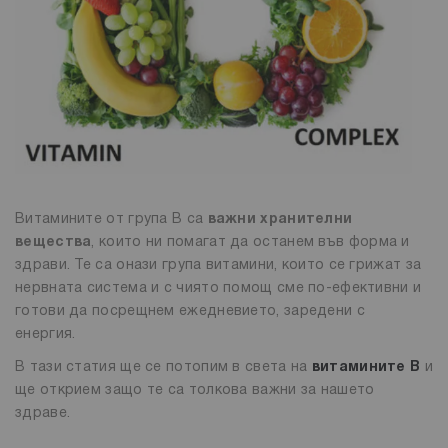
Витамините от група B са
важни хранителни
вещества
, които ни помагат да останем във форма и
здрави. Те са онази група витамини, които се грижат за
нервната система и с чиято помощ сме по-ефективни и
готови да посрещнем ежедневието, заредени с
енергия.
В тази статия ще се потопим в света на
витамините B
и
ще открием защо те са толкова важни за нашето
здраве.