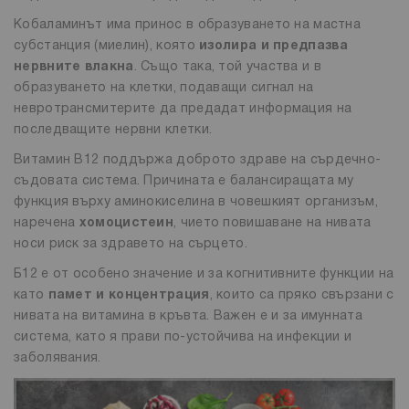
Кобаламинът има принос в образуването на мастна
субстанция (миелин), която
изолира и предпазва
нервните влакна
. Също така, той участва и в
образуването на клетки, подаващи сигнал на
невротрансмитерите да предадат информация на
последващите нервни клетки.
Витамин В12 поддържа доброто здраве на сърдечно-
съдовата система. Причината е балансиращата му
функция върху аминокиселина в човешкият организъм,
наречена
хомоцистеин
, чието повишаване на нивата
носи риск за здравето на сърцето.
Б12 е от особено значение и за когнитивните функции на
като
памет и концентрация
, които са пряко свързани с
нивата на витамина в кръвта. Важен е и за имунната
система, като я прави по-устойчива на инфекции и
заболявания.