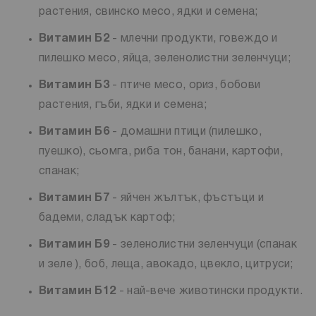
растения, свинско месо, ядки и семена;
Витамин Б2
- млечни продукти, говеждо и
пилешко месо, яйца, зеленолистни зеленчуци;
Витамин Б3
- птиче месо, ориз, бобови
растения, гъби, ядки и семена;
Витамин Б6
- домашни птици (пилешко,
пуешко), сьомга, риба тон, банани, картофи,
спанак;
Витамин Б7
- яйчен жълтък, фъстъци и
бадеми, сладък картоф;
Витамин Б9
- зеленолистни зеленчуци (спанак
и зеле ), боб, леща, авокадо, цвекло, цитруси;
Витамин Б12
- най-вече животински продукти.