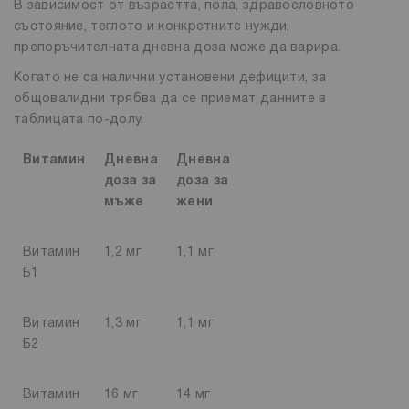
В зависимост от възрастта, пола, здравословното
състояние, теглото и конкретните нужди,
препоръчителната дневна доза може да варира.
Когато не са налични установени дефицити, за
общовалидни трябва да се приемат данните в
таблицата по-долу.
Витамин
Дневна
Дневна
доза за
доза за
мъже
жени
Витамин
1,2 мг
1,1 мг
Б1
Витамин
1,3 мг
1,1 мг
Б2
Витамин
16 мг
14 мг