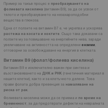
Пример за такъв процес е
преобразуването на
фолиевата киселина
(витамин B9), за да се усвои от
тялото и преобразуването на незахароподобни
вещества в глюкоза.
Една от ползите на витамин B7 е, че укрепва и ускорява
растежа на косата и ноктите
. Също така доказани са
ползите му за повишаване на енергийните нива, заради
увеличаване на активността на определени
ензими
,
отговорни за освобождаване на енергия в клетката.
Витамин B9
(
фолат/фолиева киселина
)
Витамин B9 е изключително важен при синтеза и
възстановяването на
ДНК и РНК
(генетичния материал в
нашите клетки), както и за клетъчното делене. Това
прави фолата добра превенция за
намаляване на
риска от рак
.
Фолиевата киселина може да се приема и
по време на
бременност
, за да предотврати дефекти на невралната