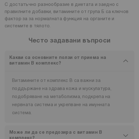
С достатъчно разнообразие в диетата и заедно с
правилните добавки, витамините от група Б са ключов
фактор за за нормалната функция на органите и
системите в тялото.
Често задавани въпроси
Какви са основните ползи от приема на
витамин B комплекс?
Витамините от комплекс В са важни за
поддържане на здрава кожа и мускулатура,
подобряване на метаболизма, подкрепа на
нервната система и укрепване на имунната
система.
Може ли да се предозира с витамин B
комплекс?