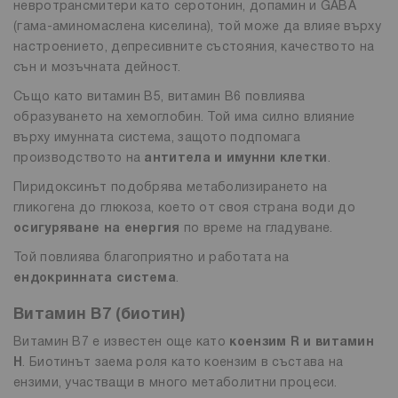
невротрансмитери като серотонин, допамин и GABA
(гама-аминомаслена киселина), той може да влияе върху
настроението, депресивните състояния, качеството на
сън и мозъчната дейност.
Също като витамин B5, витамин B6 повлиява
образуването на хемоглобин. Той има силно влияние
върху имунната система, защото подпомага
производството на
антитела и имунни клетки
.
Пиридоксинът подобрява метаболизирането на
гликогена до глюкоза, което от своя страна води до
осигуряване на енергия
по време на гладуване.
Той повлиява благоприятно и работата на
ендокринната система
.
Витамин B7 (биотин)
Витамин B7 е известен още като
коензим R и витамин
H
. Биотинът заема роля като коензим в състава на
ензими, участващи в много метаболитни процеси.