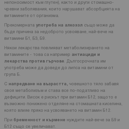
непоносимост към глутен), както и други стомашно-
чревни заболявания, които нарушават абсорбцията на
витамините от организма.
Прекомерната
употреба на алкохол
също може да
бъде причина за недоброто усвояване, най-вече на
витамини Б1, Б3, Б9.
Някои лекарства повлияват метаболизирането на
витамините - това са например
антиациди и
лекарства против гърчове
. Дългосрочната им
употреба може да доведе до липса на витамини от
група Б.
С
напредване на възрастта,
човешкото тяло забавя
своя метаболизъм и става все по-податливо на
дефицити. Висок е рискът при витамин Б12, защото е
възможно понижено отделяне на стомашната киселина,
която влияе пряко на усвояването на витамин Б12.
При
бременност и кърмене
нуждите най-вече за Б9 и
Б12 също се увеличават.