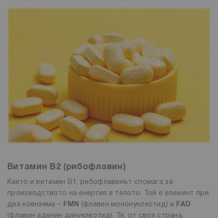
Витамин B2 (рибофлавин)
Както и витамин B1, рибофлавинът спомага за
производството на енергия в тялото. Той е елемент при
два коензима –
FMN
(флавин мононуклеотид) и
FAD
(флавин аденин динуклеотид). Те, от своя страна,