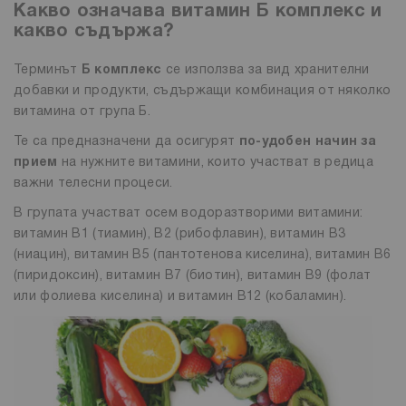
Какво означава витамин Б комплекс и
какво съдържа?
Терминът
Б комплекс
се използва за вид хранителни
добавки и продукти, съдържащи комбинация от няколко
витамина от група Б.
Те са предназначени да осигурят
по-удобен начин за
прием
на нужните витамини, които участват в редица
важни телесни процеси.
В групата участват осем водоразтворими витамини:
витамин В1 (тиамин), В2 (рибофлавин), витамин B3
(ниацин), витамин B5 (пантотенова киселина), витамин В6
(пиридоксин), витамин B7 (биотин), витамин B9 (фолат
или фолиева киселина) и витамин В12 (кобаламин).