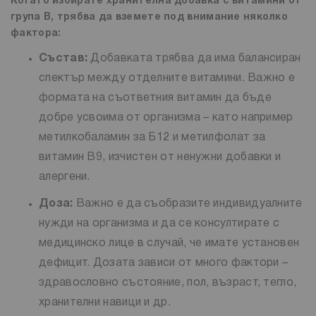
Когато избирате хранителна добавка с витамини от
група В, трябва да вземете под внимание няколко
фактора:
Състав:
Добавката трябва да има балансиран
спектър между отделните витамини. Важно е
формата на съответния витамин да бъде
добре усвоима от организма – като например
метилкобаламин за Б12 и метилфолат за
витамин B9, изчистен от ненужни добавки и
алергени.
Доза:
Важно е да съобразите индивидуалните
нужди на организма и да се консултирате с
медицинско лице в случай, че имате установен
дефицит. Дозата зависи от много фактори –
здравословно състояние, пол, възраст, тегло,
хранителни навици и др.