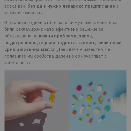
всеки ден,
без да е нужно лекарско предписание
с
малки изключения.
В първите години от появата си мултивитамините са
били рекламирани като ефективно решение за
облекчаване на
кожни проблеми, запек,
недохранване, нервна недостатъчност, физически
срив и мозъчна мъгла
. Днес вече е известно, че
полезните им свойства далеч не се изчерпват с
изброеното.