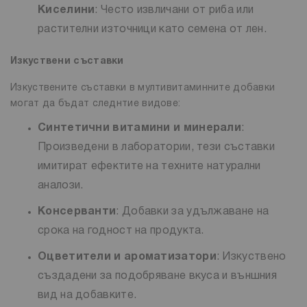
Киселини
: Често извличани от риба или
растителни източници като семена от лен.
Изкуствени съставки
Изкуствените съставки в мултивитаминните добавки
могат да бъдат следнтие видове:
Синтетични витамини и минерали
:
Произведени в лаборатории, тези съставки
имитират ефектите на техните натурални
аналози.
Консерванти
: Добавки за удължаване на
срока на годност на продукта.
Оцветители и ароматизатори
: Изкуствено
създадени за подобряване вкуса и външния
вид на добавките.