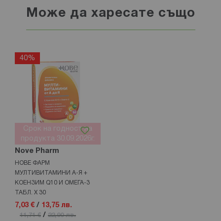
Може да харесате също
40%
Срок на годност на
продукта 30.09.2026г.
Nove Pharm
НОВЕ ФАРМ
МУЛТИВИТАМИНИ А-Я +
КОЕНЗИМ Q10 И ОМЕГА-3
ТАБЛ. Х 30
7,03 €
/
13,75 лв.
/
11,71 €
22,90 лв.