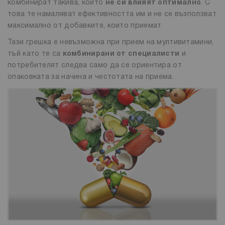
комбинират такива, които
не си влияят оптимално
. С
това те намаляват ефективността им и не се възползват
максимално от добавките, които приемат.
Тази грешка е невъзможна при прием на мултивитамини,
тъй като те са
комбинирани от специалисти
и
потребителят следва само да се ориентира от
опаковката за начина и честотата на приема.