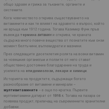
общо здраве и грижа за тъканите, органите и
системите.
Кога човечеството открива съществуването на
витамините и как те влияят на здравето е въпрос, който
ни връща към 1912 година. Тогава Казимир Функ пръв
въвежда
термина
витамин
и открива, че храната
съдържа много повече вещества от познатите към онзи
момент белтъчини, въглехидрати и мазнини.
През следващите десетилетия ролята на всеки витамин
за човешкия организъм и ползите от него стават
обществено достояние благодарение на труда и
усилията на
епидемиолози, лекари и химици
.
Историята на продуктите, съдържащи богато
разнообразие от витамини и минерали –
мултивитамините
– е още по-кратка. Първите
мултивитамини датират от
1916 г.
Тогава на пазара се
появява продукт, приличащ на съвременните хранителни
добавки.