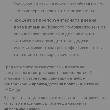
брандове са тези, на които потребителите по-
често поверяват грижата за здравето си.
Процент от препоръчителната дневна
доза витамини:
Колкото по-голям процент от
дневната препоръчителна доза на всички
витамини и минерали доставят дадени
мултивитамини, толкова по-ефективни са те и
това също е маркер за качество.
Сред маркерите за качество са и липсата на
замърсители и контролираното производство. Те се
отличават с
безопасни, санитарни и добре
контролирани производствени практики
, липса на
ГМО и др.
В редовете по-долу ще научите повече за критериите за
качество и надеждност, така че да направите
информиран избор
.