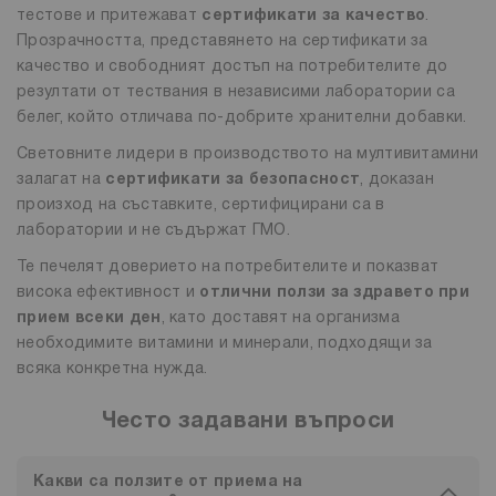
тестове и притежават
сертификати за качество
.
Прозрачността, представянето на сертификати за
качество и свободният достъп на потребителите до
резултати от тествания в независими лаборатории са
белег, който отличава по-добрите хранителни добавки.
Световните лидери в производството на мултивитамини
залагат на
сертификати за безопасност
, доказан
произход на съставките, сертифицирани са в
лаборатории и не съдържат ГМО.
Те печелят доверието на потребителите и показват
висока ефективност и
отлични ползи за здравето при
прием всеки ден
, като доставят на организма
необходимите витамини и минерали, подходящи за
всяка конкретна нужда.
Често задавани въпроси
Какви са ползите от приема на