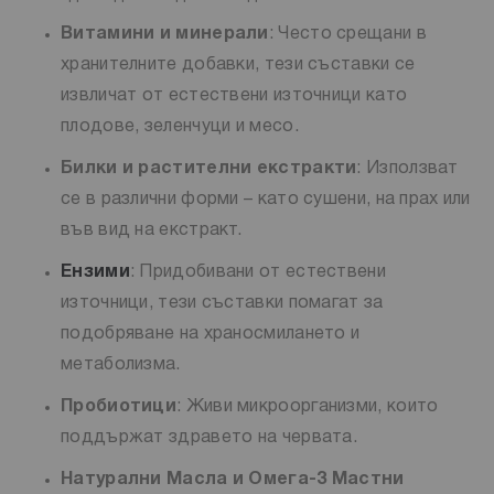
Витамини и минерали
: Често срещани в
хранителните добавки, тези съставки се
извличат от естествени източници като
плодове, зеленчуци и месо.
Билки и растителни екстракти
: Използват
се в различни форми – като сушени, на прах или
във вид на екстракт.
Ензими
: Придобивани от естествени
източници, тези съставки помагат за
подобряване на храносмилането и
метаболизма.
Пробиотици
: Живи микроорганизми, които
поддържат здравето на червата.
Натурални Масла и Омега-3 Мастни