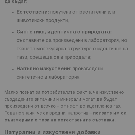
да бъдат:
Естествени:
получени от растителни или
животински продукти,
Синтетика, идентична с природата:
съставките са произведени в лаборатория, но
тяхната молекулярна структура е идентична на
тази, срещаща се в природата;
Напълно изкуствени
: произведени
синтетично в лаборатория.
Малко познат за потребителите факт е, че изкуствено
създадените витамини и минерали могат да бъдат
произведени от всичко – от нефт до ацетиленов газ.
Това не значи, че са вредни; напротив –
ползите им са
съизмерими с тези на естествените съставки.
Натурални и изкуствени добавки