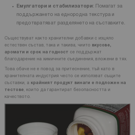
Емулгатори и стабилизатори
: Помагат за
поддържането на еднородна текстура и
предотвратяват разделянето на съставките.
Съществуват както хранителни добавки с изцяло
естествен състав, така и такива, чиито
вкусове,
аромати и срок на годност
се поддържат
благодарение на химичните съединения, вложени в тях.
Това обаче не е повод за притеснение, тъй като в
хранителната индустрия често се използват същите
съставки, а
крайният продукт винаги е подложен на
тестове
, които да гарантират безопасността и
качеството.