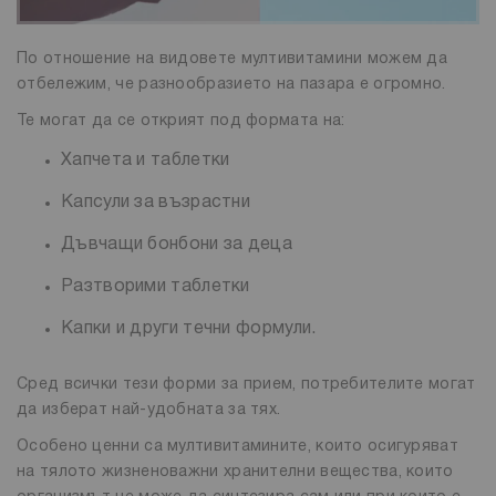
По отношение на видовете мултивитамини можем да
отбележим, че разнообразието на пазара е огромно.
Те могат да се открият под формата на:
Хапчета и таблетки
Капсули за възрастни
Дъвчащи бонбони за деца
Разтворими таблетки
Капки и други течни формули.
Сред всички тези форми за прием, потребителите могат
да изберат най-удобната за тях.
Особено ценни са мултивитамините, които осигуряват
на тялото жизненоважни хранителни вещества, които