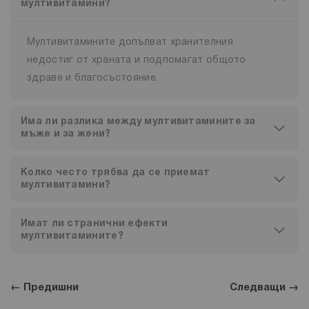
мултивитамини?
Мултивитамините допълват хранителния
недостиг от храната и подпомагат общото
здраве и благосъстояние.
Има ли разлика между мултивитамините за
мъже и за жени?
Колко често трябва да се приемат
мултивитамини?
Имат ли странични ефекти
мултивитамините?
← Предишни
Следващи →