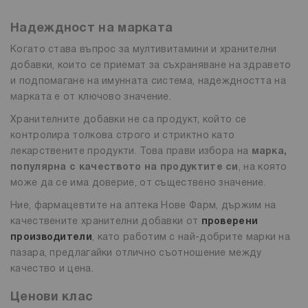
Надеждност на марката
Когато става въпрос за мултивитамини и хранителни
добавки, които се приемат за съхраняване на здравето
и подпомагане на имунната система, надеждността на
марката е от ключово значение.
Хранителните добавки не са продукт, който се
контролира толкова строго и стриктно като
лекарствените продукти. Това прави избора на
марка,
популярна с качеството на продуктите си
, на която
може да се има доверие, от съществено значение.
Ние, фармацевтите на аптека Нове Фарм, държим на
качествените хранителни добавки от
проверени
производители
, като работим с най-добрите марки на
пазара, предлагайки отлично съотношение между
качество и цена.
Ценови клас