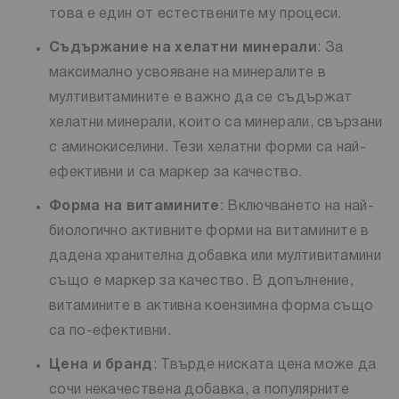
това е един от естествените му процеси.
Съдържание на хелатни минерали
: За
максимално усвояване на минералите в
мултивитамините е важно да се съдържат
хелатни минерали, които са минерали, свързани
с аминокиселини. Тези хелатни форми са най-
ефективни и са маркер за качество.
Форма на витамините
: Включването на най-
биологично активните форми на витамините в
дадена хранителна добавка или мултивитамини
също е маркер за качество. В допълнение,
витамините в активна коензимна форма също
са по-ефективни.
Цена и бранд
: Твърде ниската цена може да
сочи некачествена добавка, а популярните