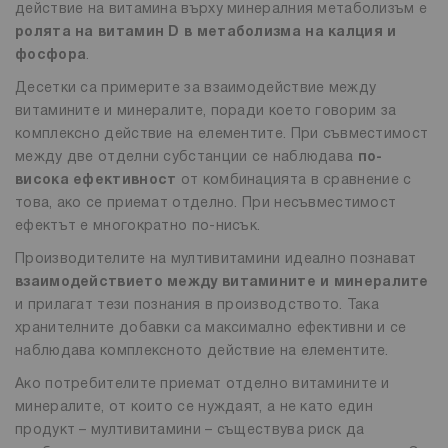
действие на витамина върху минералния метаболизъм е
ролята на витамин D в метаболизма на калция и
фосфора
.
Десетки са примерите за взаимодействие между
витамините и минералите, поради което говорим за
комплексно действие на елементите. При съвместимост
между две отделни субстанции се наблюдава
по-
висока ефективност
от комбинацията в сравнение с
това, ако се приемат отделно. При несъвместимост
ефектът е многократно по-нисък.
Производителите на мултивитамини идеално познават
взаимодействието между витамините и минералите
и прилагат тези познания в производството. Така
хранителните добавки са максимално ефективни и се
наблюдава комплексното действие на елементите.
Ако потребителите приемат отделно витамините и
минералите, от които се нуждаят, а не като един
продукт – мултивитамини – съществува риск да