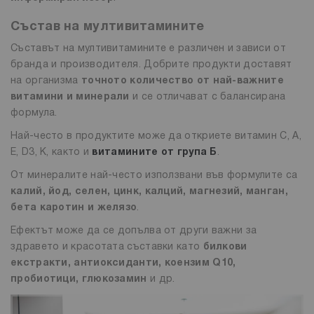
Състав на мултивитамините
Съставът на мултивитамините е различен и зависи от
бранда и производителя. Добрите продукти доставят
на организма
точното количество от най-важните
витамини и минерали
и се отличават с балансирана
формула.
Най-често в продуктите може да откриете витамин С, A,
E, D3, К, както и
витамините от група Б
.
От минералите най-често използвани във формулите са
калий, йод, селен, цинк, калций, магнезий, манган,
бета каротин и желязо
.
Ефектът може да се допълва от други важни за
здравето и красотата съставки като
билкови
екстракти, антиоксиданти, коензим Q10,
пробиотици, глюкозамин
и др.