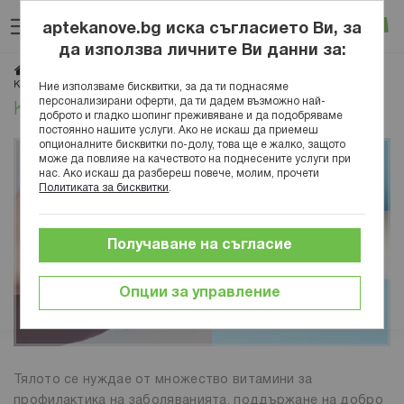
Прескачане
Търсене
Люб
Ко
към
aptekanove.bg иска съгласието Ви, за
съдържанието
Вход
да използва личните Ви данни за:
Начало
Блог
Здравословен начин на живот
Нутриенти
Как да изберете добри мултивитамини
Ние използваме бисквитки, за да ти поднасяме
персонализирани оферти, да ти дадем възможно най-
Как да изберете добри мултивитамини
доброто и гладко шопинг преживяване и да подобряваме
постоянно нашите услуги. Ако не искаш да приемеш
опционалните бисквитки по-долу, това ще е жалко, защото
може да повлияе на качеството на поднесените услуги при
нас. Ако искаш да разбереш повече, молим, прочети
Политиката за бисквитки
.
Получаване на съгласие
Опции за управление
Тялото се нуждае от множество витамини за
профилактика на заболяванията, поддържане на добро