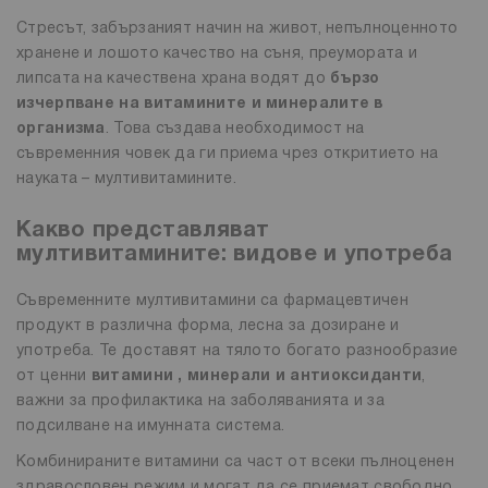
Стресът, забързаният начин на живот, непълноценното
хранене и лошото качество на съня, преумората и
липсата на качествена храна водят до
бързо
изчерпване на витамините и минералите в
организма
. Това създава необходимост на
съвременния човек да ги приема чрез откритието на
науката – мултивитамините.
Какво представляват
мултивитамините: видове и употреба
Съвременните мултивитамини са фармацевтичен
продукт в различна форма, лесна за дозиране и
употреба. Те доставят на тялото богато разнообразие
от ценни
витамини , минерали и антиоксиданти
,
важни за профилактика на заболяванията и за
подсилване на имунната система.
Комбинираните витамини са част от всеки пълноценен
здравословен режим и могат да се приемат свободно