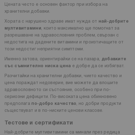
Цената често е основен фактор при избора на
хранителни добавки.
Хората с нарушено здраве имат нужда от
най-добрите
мултивитамини
, които максимално ще помогнат за
разрешаване на здравословния проблем, свързан с
недостига на дадените витамини и произтичащите от
този недостиг неприятни симптоми.
Именно затова, ориентирайки се на пазара,
добавките
със съмнително ниска цена
е добре да се избягват.
Разчитайки на хранителни добавки, чието качество и
цена пораждат недоверие, вие можете да влошите
здравословното си състояние, особено при по-
сериозни дефицити. По-високата цена обикновено
предполага
по-добро качество
, но добри продукти
съществуват и в по-ниските ценови класове.
Тестове и сертификати
Най-добрите мултивитамини са минали през редица