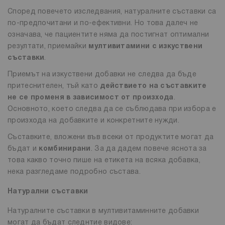
Според повечето изследвания, натуралните съставки са
по-предпочитани и по-ефективни. Но това далеч не
означава, че пациентите няма да постигнат оптимални
резултати, приемайки
мултивитамини с изкуствени
съставки
.
Приемът на изкуствени добавки не следва да бъде
притеснителен, тъй като
действието на съставките
не се променя в зависимост от произхода
.
Основното, което следва да се съблюдава при избора е
произхода на добавките и конкретните нужди.
Съставките, вложени във всеки от продуктите могат да
бъдат и
комбинирани
. За да дадем повече яснота за
това какво точно пише на етикета на всяка добавка,
нека разгледаме подробно състава.
Натурални съставки
Натуралните съставки в мултивитаминните добавки
могат да бъдат следнтие видове: