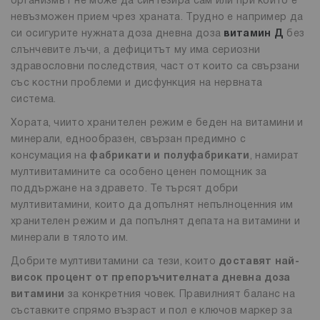
организмът не може да синтезира сам или при които е
невъзможен прием чрез храната. Трудно е например да
си осигурите нужната доза дневна доза
витамин Д
без
слънчевите лъчи, а дефицитът му има сериозни
здравословни последствия, част от които са свързани
със костни проблеми и дисфункция на нервната
система.
Хората, чиито хранителен режим е беден на витамини и
минерали, еднообразен, свързан предимно с
консумация на
фабрикати и полуфабрикати
, намират
мултивитамините са особено ценен помощник за
поддържане на здравето. Те търсят добри
мултивитамини, които да допълнят непълноценния им
хранителен режим и да попълнят депата на витамини и
минерали в тялото им.
Добрите мултивитамини са тези, които
доставят най-
висок процент от препоръчителната дневна доза
витамини
за конкретния човек. Правилният баланс на
съставките спрямо възраст и пол е ключов маркер за