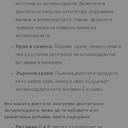
източник на антиоксиданти. Включете в
диетата си плодове като ягоди, боровинки,
малини, и зеленчуци като спанак, броколи и
червена чушка за повишен прием на
антиоксиданти.
Ядки и семена:
Бадеми, орехи, ленено семе и
чиа са отлични източници на антиоксидантни
витамини и минерали.
Зърнени храни:
Пълнозърнестите продукти
като кафяв ориз, киноа и овес съдържат
антиоксиданти като витамин Е и селен.
Ако вашата диета не осигурява достатъчно
антиоксиданти, може да ги набавите и от
хранителни добавки, които съдържат:
Витамин C и E:
Могат да помогнат за