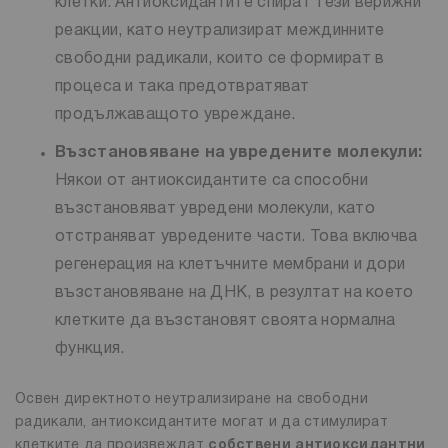
клетки. Антиоксидантите спират тези верижни
реакции, като неутрализират междинните
свободни радикали, които се формират в
процеса и така предотвратяват
продължаващото увреждане.
Възстановяване на увредените молекули:
Някои от антиоксидантите са способни
възстановяват увредени молекули, като
отстраняват увредените части. Това включва
регенерация на клетъчните мембрани и дори
възстановяване на ДНК, в резултат на което
клетките да възстановят своята нормална
функция.
Освен директното неутрализиране на свободни
радикали, антиоксидантите могат и да стимулират
клетките да произвеждат
собствени антиоксидантни