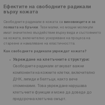
Ефектите на свободните радикали
върху кожата
Свободните радикали в кожата са
виновниците и за
появата на бръчки
. Тези малки, но мощни молекули
имат значително въздействие върху вида и състоянието
на кожата, включително ускоряване на процеса на
стареене и намаляване на еластичността.
Как свободните радикали увреждат кожата?
Увреждане на клетъчните структури:
Свободните радикали атакуват важни
компоненти на кожните клетки, включително
ДНК, липиди и белтъци, както вече
споменахме. Това увреждане нарушава
клетъчните функции и може да доведе до
предсрочна клетъчна смърт.