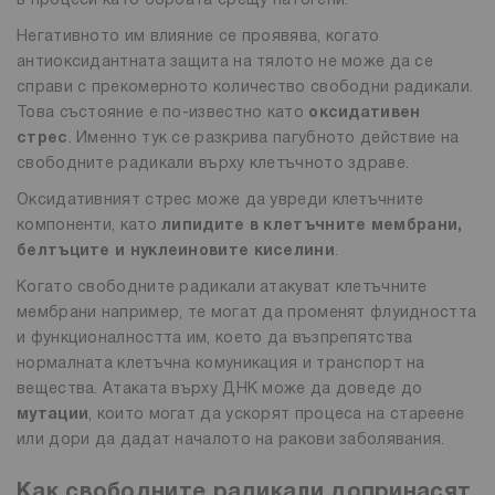
в процеси като борбата срещу патогени.
Негативното им влияние се проявява, когато
антиоксидантната защита на тялото не може да се
справи с прекомерното количество свободни радикали.
Това състояние е по-известно като
оксидативен
стрес
. Именно тук се разкрива пагубното действие на
свободните радикали върху клетъчното здраве.
Оксидативният стрес може да увреди клетъчните
компоненти, като
липидите в клетъчните мембрани,
белтъците и нуклеиновите киселини
.
Когато свободните радикали атакуват клетъчните
мембрани например, те могат да променят флуидността
и функционалността им, което да възпрепятства
нормалната клетъчна комуникация и транспорт на
вещества. Атаката върху ДНК може да доведе до
мутации
, които могат да ускорят процеса на стареене
или дори да дадат началото на ракови заболявания.
Как свободните радикали допринасят