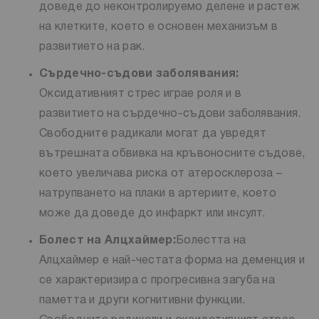
доведе до неконтролируемо делене и растеж
на клетките, което е основен механизъм в
развитието на рак.
Сърдечно-съдови заболявания
:
Оксидативният стрес играе роля и в
развитието на сърдечно-съдови заболявания.
Свободните радикали могат да увредят
вътрешната обвивка на кръвоносните съдове,
което увеличава риска от атеросклероза –
натрупването на плаки в артериите, което
може да доведе до инфаркт или инсулт.
Болест на Алцхаймер
:
Болестта на
Алцхаймер е най-честата форма на деменция и
се характеризира с прогресивна загуба на
паметта и други когнитивни функции.