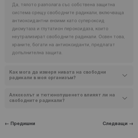
Да, тялото разполага със собствена защитна
система срещу свободните радикали, включваща
антиоксидантни ензими като супероксид
дисмутаза и глутатион пероксидаза, които
неутрализират свободните радикали. Освен това,
храните, богати на антиоксиданти, предлагат
допълнителна защита.
Как мога да измеря нивата на свободни
радикали в моя организъм?
Алкохолът и тютюнопушенето влияят ли на
свободните радикали?
← Предишни
Следващи →