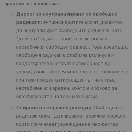
чрез които те действат:
Директно неутрализиране на свободни
радикали:
Антиоксидантите могат директно
да неутрализират свободните радикали, като
"даряват" един от своите електрони на
нестабилния свободен радикал. Това превръща
свободния радикал в стабилна молекула и
предотвратява неговата способност да
уврежда клетките. Важно е да се отбележи, че
при този процес антиоксидантът не става
нестабилен или вреден, което е ключово за
ефективността на този механизъм.
Спиране на верижни реакции:
Свободните
радикали могат да инициират верижни реакции,
които причиняват увреждане на множество