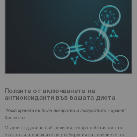
Ползите от включването на
антиоксиданти във вашата диета
“
Нека храната ви бъде лекарство и лекарството – храна!
”
–
Хипократ
Мъдрите думи на най-великия лекар на Античността
отекват и в днешните ни разбирания за лечението на