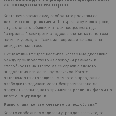
за оксидативния стрес
Както вече споменахме
,
свободните радикали са
изключително реактивни
. Те търсят други електрони,
за да станат стабилни, и в този процес могат да
"откраднат" електрони от здрави клетки, като по този
начин ги увреждат. Този вид повреда е началото на
оксидативния стрес.
Оксидативният стрес настъпва, когато има дисбаланс
между производството на свободни радикали и
способността на тялото да се справи с тяхното
въздействие или да ги неутрализира. Когато
антиоксидантната защита на тялото е преодоляна,
свободните радикали могат безпрепятствено да
атакуват клетките, като причиняват
различни форми на
клетъчно увреждане
.
Какво става, когато клетките са под обсада?
Когато свободните радикали увреждат клетките, те