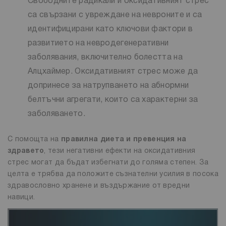
Свободните радикали и оксидативният стрес
са свързани с увреждане на невроните и са
идентифицирани като ключови фактори в
развитието на невродегенеративни
заболявания, включително болестта на
Алцхаймер. Оксидативният стрес може да
допринесе за натрупването на абнормни
белтъчни агрегати, които са характерни за
заболяването.
С помощта на
правилна диета и превенция на
здравето
, тези негативни ефекти на оксидативния
стрес могат да бъдат избегнати до голяма степен. За
целта е трябва да положите съзнателни усилия в посока
здравословно хранене и въздържание от вредни
навици.