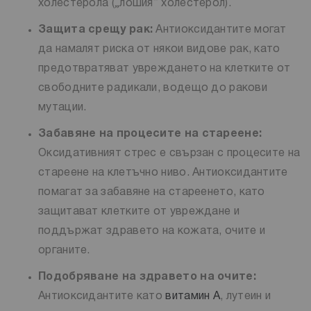
холестерола („лошия“ холестерол).
Защита срещу рак:
Антиоксидантите могат
да намалят риска от някои видове рак, като
предотвратяват увреждането на клетките от
свободните радикали, водещо до ракови
мутации.
Забавяне на процесите на стареене:
Оксидативният стрес е свързан с процесите на
стареене на клетъчно ниво. Антиоксидантите
помагат за забавяне на стареенето, като
защитават клетките от увреждане и
поддържат здравето на кожата, очите и
органите.
Подобряване на здравето на очите:
Антиоксидантите като
витамин A
, лутеин и