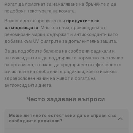
могат да помогнат за намаляване на бръчките и да
подобрят текстурата на кожата.
Важно е да не пропускате и
продуктите за
слънцезащита
. Много от тях, произведени от
реномирани марки, съдържат и антиоксиданти като
добавка към UV филтрите за допълнителна защита.
За да подобрите баланса на свободни радикали и
антиоксиданти и да поддържате нормално състояние
на организма, е важно да предприемете ефективното
изчистване на свободните радикали, което изисква
здравословен начин на живот и богата на
антиоксиданти диета.
Често задавани въпроси
Може ли тялото естествено да се справя със
свободните радикали?