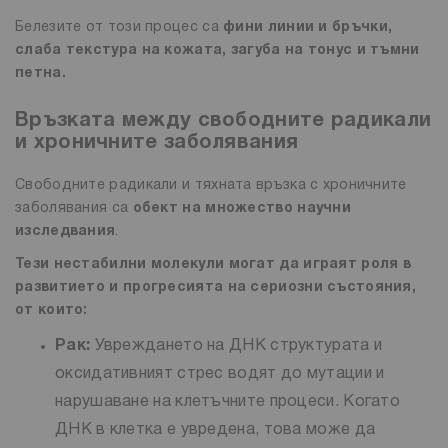
Белезите от този процес са
фини линии и бръчки,
слаба текстура на кожата, загуба на тонус и тъмни
петна.
Връзката между свободните радикали
и хроничните заболявания
Свободните радикали и тяхната връзка с хроничните
заболявания са
обект на множество научни
изследвания
.
Тези нестабилни молекули могат да играят роля в
развитието и прогресията на сериозни състояния,
от които:
Рак
:
Увреждането на ДНК структурата и
оксидативният стрес водят до мутации и
нарушаване на клетъчните процеси. Когато
ДНК в клетка е увредена, това може да