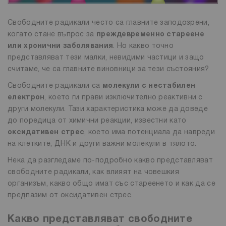
Свободните радикали често са главните заподозрени,
когато стане въпрос за
преждевременно стареене
или хронични заболявания
. Но какво точно
представляват тези малки, невидими частици и защо
считаме, че са главните виновници за тези състояния?
Свободните радикали са
молекули с нестабилен
електрон
, което ги прави изключително реактивни с
други молекули. Тази характеристика може да доведе
до поредица от химични реакции, известни като
оксидативен стрес
, което има потенциала да навреди
на клетките, ДНК и други важни молекули в тялото.
Нека да разгледаме по-подробно какво представляват
свободните радикали, как влияят на човешкия
организъм, какво общо имат със стареенето и как да се
предпазим от оксидативен стрес.
Какво представляват свободните