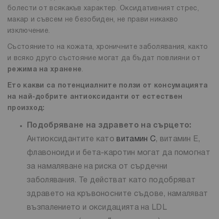
болести от всякакъв характер. Оксидативният стрес,
макар и съвсем не безобиден, не прави никакво
изключение.
Състоянието на кожата, хроничните заболявания, както
и всяко друго състояние могат да бъдат повлияни от
режима на хранене
.
Ето какви са потенциалните ползи от консумацията
на най-добрите антиоксиданти от естествен
произход:
Подобряване на здравето на сърцето:
Антиоксидантите като
витамин С
, витамин E,
флавоноиди и бета-каротин могат да помогнат
за намаляване на риска от сърдечни
заболявания. Те действат като подобряват
здравето на кръвоносните съдове, намаляват
възпалението и оксидацията на LDL