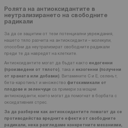
Ролята на антиоксидантите в
неутрализирането на свободните
радикали
За да се защитим от тези потенциални увреждания,
нашето тяло разчита на антиоксиданти – молекули,
способни да неутрализират свободните радикали
преди те да навредят на клетките.
Антиоксидантите могат да бъдат както
ендогенни
(произведени от тялото)
, така и
екзогенни (получени
от храната или добавки)
. Витамините C и E, селенът,
бета-каротинът и множество
фитохимикали от
плодове и зеленчуци
са примери за мощни
антиоксиданти, които могат да помогнат в борбата с
оксидативния стрес.
За да разберем как антиоксидантите помагат да се
противодейства вредните ефекти от свободните
радикали, нека разгледаме конкретните механизми,