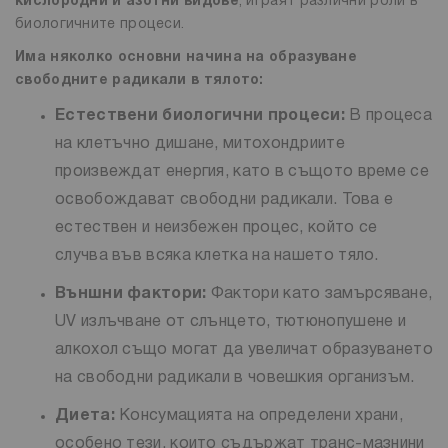
кислородни и азотни видове
, играят различни роли в
биологичните процеси.
Има няколко основни начина на образуване
свободните радикали в тялото:
Естествени биологични процеси:
В процеса
на клетъчно дишане, митохондриите
произвеждат енергия, като в същото време се
освобождават свободни радикали. Това е
естествен и неизбежен процес, който се
случва във всяка клетка на нашето тяло.
Външни фактори:
Фактори като замърсяване,
UV излъчване от слънцето, тютюнопушене и
алкохол също могат да увеличат образуването
на свободни радикали в човешкия организъм.
Диета:
Консумацията на определени храни,
особено тези, които съдържат транс-мазнини