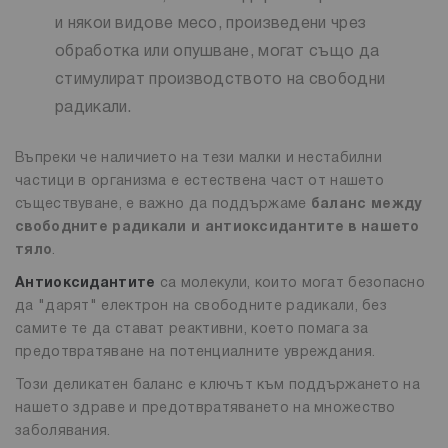
и някои видове месо, произведени чрез
обработка или опушване, могат също да
стимулират производството на свободни
радикали.
Въпреки че наличието на тези малки и нестабилни
частици в организма е естествена част от нашето
съществуване, е важно да поддържаме
баланс между
свободните радикали и антиоксидантите в нашето
тяло
.
Антиоксидантите
са молекули, които могат безопасно
да "дарят" електрон на свободните радикали, без
самите те да стават реактивни, което помага за
предотвратяване на потенциалните увреждания.
Този деликатен баланс е ключът към поддържането на
нашето здраве и предотвратяването на множество
заболявания.