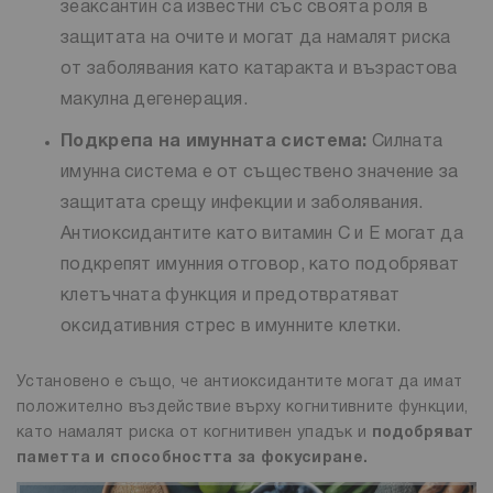
зеаксантин са известни със своята роля в
защитата на очите и могат да намалят риска
от заболявания като катаракта и възрастова
макулна дегенерация.
Подкрепа на имунната система:
Силната
имунна система е от съществено значение за
защитата срещу инфекции и заболявания.
Антиоксидантите като витамин С и E могат да
подкрепят имунния отговор, като подобряват
клетъчната функция и предотвратяват
оксидативния стрес в имунните клетки.
Установено е също, че антиоксидантите могат да имат
положително въздействие върху когнитивните функции,
като намалят риска от когнитивен упадък и
подобряват
паметта и способността за фокусиране.