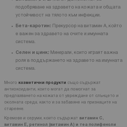
подобряване на здравето на кожата и общата
устойчивост на тялото към инфекции.
Бета-каротин:
Прекурсор на витамин А, който
е важен за здравето на очите и имунната
система.
Селен и цинк:
Минерали, които играят важна
роля в поддържането на здравето на имунната
система.
Много
козметични продукти
също съдържат
антиоксиданти, които могат да помогнат за
предпазването на кожата от увреждане от слънцето и
околната среда, както и за забавяне на признаците на
стареене.
Кремове и серуми, които съдържат
витамин C,
витамин E, ретинол (витамин A) и теа полифеноли