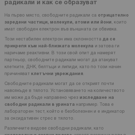
радикали и как се образуват
На първо място, свободните радикали са
отрицателно
заредени частици, молекули, атоми или йони
, които
имат свободен електрон във външната си обвивка.
Този нестабилен електрон има склонността
да се
прикрепя към най-близката молекула
и затова ги
наричаме реактивни. В този свой опит да намерят
партньор, свободните радикали могат да атакуват
клетките, ДНК, белтъци и липиди, като по този начин
причиняват
клетъчни увреждания
.
Свободните радикали могат да се открият почти
навсякъде в тялото. Установяването на количеството
им може да бъде направено чрез
изследване на
свободни радикали в урината
например. Това е
лабораторен тест, който е безболезнен и е индикатор
за оксидативен стрес в тялото.
Различните видове свободни радикали, като