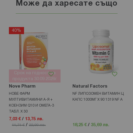
Може да харесате също
40%
Срок на годност на
продукта 30.09.2026г.
Nove Pharm
Natural Factors
НОВЕ ФАРМ
NF ЛИПОЗОМЕН ВИТАМИН Ц
МУЛТИВИТАМИНИ А-Я +
КАПС 1000МГ Х 90 1319 NF А
КОЕНЗИМ Q10 И ОМЕГА-3
ТАБЛ. Х 30
7,03 €
/
13,75 лв.
/
18,25 €
/
35,69 лв.
11,71 €
22,90 лв.