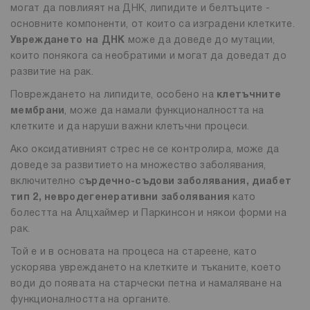
могат да повлияят на ДНК, липидите и белтъците -
основните компоненти, от които са изградени клетките.
Увреждането на ДНК
може да доведе до мутации,
които понякога са необратими и могат да доведат до
развитие на рак.
Повреждането на липидите, особено на
клетъчните
мембрани
, може да намали функционалността на
клетките и да наруши важни клетъчни процеси.
Ако оксидативният стрес не се контролира, може да
доведе за развитието на множество заболявания,
включително с
ърдечно-съдови заболявания, диабет
тип 2, невродегенеративни заболявания
като
болестта на Алцхаймер и Паркинсон и някои форми на
рак.
Той е и в основата на процеса на стареене, като
ускорява увреждането на клетките и тъканите, което
води до появата на старчески петна и намаляване на
функционалността на органите.