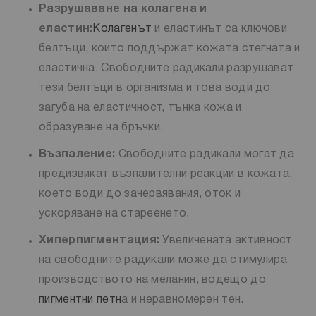
Разрушаване на колагена и
еластин:
Колагенът
и еластинът са ключови
белтъци, които поддържат кожата стегната и
еластична. Свободните радикали разрушават
тези белтъци в организма и това води до
загуба на еластичност, тънка кожа и
образуване на бръчки.
Възпаление:
Свободните радикали могат да
предизвикат възпалителни реакции в кожата,
което води до зачервявания, оток и
ускоряване на стареенето.
Хиперпигментация:
Увеличената активност
на свободните радикали може да стимулира
производството на меланин, водещо до
пигментни петн
а и неравномерен тен.