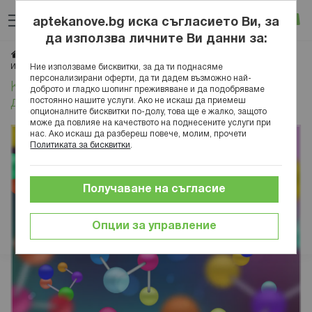
Прескачане
Търсене
Люб
Ко
към
aptekanove.bg иска съгласието Ви, за
съдържанието
Вход
да използва личните Ви данни за:
Начало
Блог
Медицинска енциклопедия
Органи и системи
Какво са свободните радикали и как действат на тялото
Ние използваме бисквитки, за да ти поднасяме
Имунна система
персонализирани оферти, да ти дадем възможно най-
Какво са свободните радикали и как
доброто и гладко шопинг преживяване и да подобряваме
постоянно нашите услуги. Ако не искаш да приемеш
действат на тялото
опционалните бисквитки по-долу, това ще е жалко, защото
може да повлияе на качеството на поднесените услуги при
нас. Ако искаш да разбереш повече, молим, прочети
Политиката за бисквитки
.
Получаване на съгласие
Опции за управление