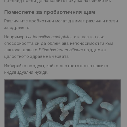
предвид преди да направите покупка на синбиотик.
Помислете за пробиотичния щам
Различните пробиотици могат да имат различни ползи
за здравето.
Например
Lactobacillus acidophilus
е известен със
способността си да облекчава непоносимостта към
лактоза, докато
Bifidobacterium bifidum
поддържа
цялостното здраве на червата.
Избирайте продукт, който съответства на вашите
индивидуални нужди.