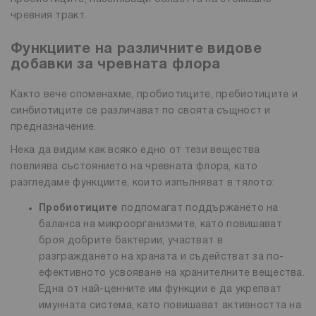
чревния тракт.
Функциите на различните видове
добавки за чревната флора
Както вече споменахме, пробиотиците, пребиотиците и
синбиотиците се различават по своята същност и
предназначение.
Нека да видим как всяко едно от тези вещества
повлиява състоянието на чревната флора, като
разгледаме функциите, които изпълняват в тялото:
Пробиотиците
подпомагат поддържането на
баланса на микроорганизмите, като повишават
броя добрите бактерии, участват в
разграждането на храната и съдействат за по-
ефективното усвояване на хранителните вещества.
Една от най-ценните им функции е да укрепват
имунната система, като повишават активността на