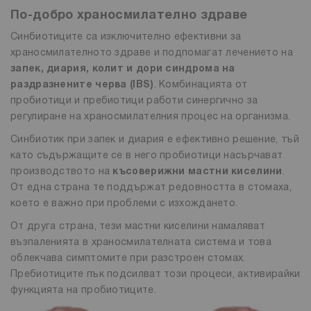
По-добро храносмилателно здраве
Синбиотиците са изключително ефективни за
храносмилателното здраве и подпомагат лечението на
запек, диария, колит и дори синдрома на
раздразнените черва (IBS)
. Комбинацията от
пробиотици и пребиотици работи синергично за
регулиране на храносмилателния процес на организма.
Синбиотик при запек и диария е ефективно решение, тъй
като съдържащите се в него пробиотици насърчават
производството на
късоверижни мастни киселини
.
От една страна те поддържат редовността в стомаха,
което е важно при проблеми с изхождането.
От друга страна, тези мастни киселини намаляват
възпаленията в храносмилателната система и това
облекчава симптомите при разстроен стомах.
Пребиотиците пък подсилват този процеси, активирайки
функцията на пробиотиците.