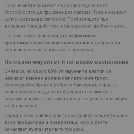
Проучванията показват, че пробиотиците имат
способността да произвеждат лактаза. Това е ензимът,
който разгражда лактозата. Пребиотиците пък
допълват това действие, подхранвайки пробиотиците.
По този начин синбиотиците
подпомагат
храносмилането на млечните храни
и допринасят
намаляването на неприятните симптоми.
По-силен имунитет и по-малко възпаления
Смята се, че
около 80% от имунните клетки се
намират именно в храносмилателния тракт.
Увеличавайки броя на добрите бактерии в червата,
синбиотиците поддържат функцията на имунната
система и помагат на тялото да се защити от инфекции
и заболявания.
Наред с това, синбиотиците осигуряват концентрирана
доза
пробиотици и пребиотици
, като и двете
намаляват възпалителните процеси.