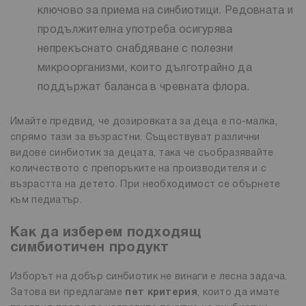
ключово за приема на синбиотици. Редовната и
продължителна употреба осигурява
непрекъснато снабдяване с полезни
микроорганизми, които дълготрайно да
поддържат баланса в чревната флора.
Имайте предвид, че дозировката за деца е по-малка,
спрямо тази за възрастни. Съществуват различни
видове синбиотик за децата, така че съобразявайте
количеството с препоръките на производителя и с
възрастта на детето. При необходимост се обърнете
към педиатър.
Как да изберем подходящ
симбиотичен продукт
Изборът на добър синбиотик не винаги е лесна задача.
Затова ви предлагаме
пет критерия
, които да имате