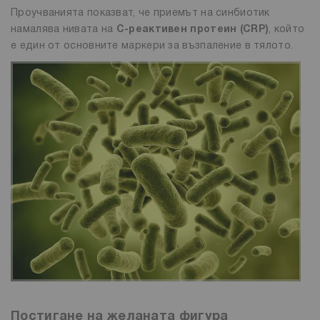
Проучванията показват, че приемът на синбиотик
намалява нивата на
С-реактивен протеин (CRP)
, който
е един от основните маркери за възпаление в тялото.
Постигане на желаната фигура