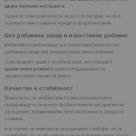
други билкови екстракти
.
Оценете тези компоненти, за да сте сигурни, че са в
съответствие с вашите нужди и предпочитания.
Без добавена захар и изкуствени добавки
Избягвайте синбиотици със значително количество
добавена захар или излишни изкуствени добавки.
Това правило важи с особена сила, ако спазвате
хранителен режим
и целите поддържане на
здравословен начин на живот.
Качество и стабилност
Уверете се, че синбиотикът е висококачествен и
съдържащите се в него пробиотичните култури могат
да оцелеят, преминавайки през киселинната среда на
стомаха.
А в случай, че изпитвате затруднение с избора, не се