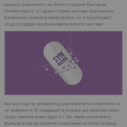
намалят развитието на болестотворни бактерии.
Синбиотиците, от друга страна, не само подпомагат
баланса на чревната микрофлора, но и подобряват
общото здраве на храносмилателната система.
Ако все още не успявате да разграничите понятията, не
се тревожете. В следващите редове ще обясним какво
представлява всяко едно от тях, какви са неговите
функции и как да извлечете максимална полза според