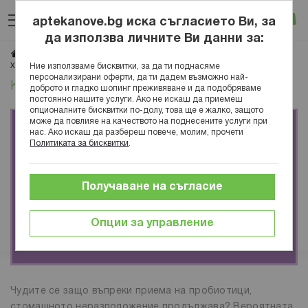
Прескачане
Търсене
Люб
Ко
към
aptekanove.bg иска съгласието Ви, за
съдържанието
Вход
да използва личните Ви данни за:
Начало
Блог
Медицинска енциклопедия
Органи и системи
Какво е синбиотик и кога се пие?
Ние използваме бисквитки, за да ти поднасяме
Храносмилателна система
персонализирани оферти, да ти дадем възможно най-
Какво е синбиотик и кога се пие?
доброто и гладко шопинг преживяване и да подобряваме
постоянно нашите услуги. Ако не искаш да приемеш
опционалните бисквитки по-долу, това ще е жалко, защото
може да повлияе на качеството на поднесените услуги при
нас. Ако искаш да разбереш повече, молим, прочети
Политиката за бисквитки
.
Получаване на съгласие
Опции за управление
Чудите се защо въпреки приема на пробиотици,
стомашното неразположение продължава? Вероятната