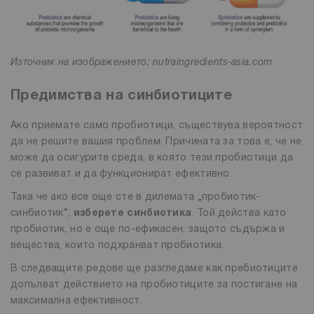
Източник на изображението: nutraingredients-asia.com
Предимства на синбиотиците
Ако приемате само пробиотици, съществува вероятност
да не решите вашия проблем. Причината за това е, че не
може да осигурите среда, в която тези пробиотици да
се развиват и да функционират ефективно.
Така че ако все още сте в дилемата „пробиотик-
синбиотик“,
изберете синбиотика
. Той действа като
пробиотик, но е още по-ефикасен, защото съдържа и
вещества, които подхранват пробиотика.
В следващите редове ще разгледаме как пребиотиците
допълват действието на пробиотиците за постигане на
максимална ефективност.