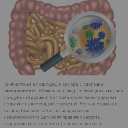
Синбиотикът е подходящ и за хора с
лактозна
непоносимост
. Обикновено след консумация на млечни
продукти, страдащите от това заболяване получават
подуване на корема, разстройство, болки в стомаха и
газове. Тези симптоми са в следствие на
невъзможността да усвоят правилно захарта,
съдържащата се в млякото, наречена лактоза.