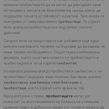
причина пробиотиците да не могат да разгърнат своя
потенциал е липсата на благоприятна среда, която да
поддържа тяхната устойчивост и растеж. Тази среда се
осигурява от така наречените
пребиотици
. Те служат
като храна на пробиотиците и подсилват тяхното
действие.
Сигурно вече си представяте как добавяте още една
капсула към вашата терапия, но бързаме да ви кажем, че
няма такава необходимост. Съществува комбинирана
формула, която съчетава ползите от пробиотиците и
пребиотиците и тя се нарича
синбиотик
.
Основната разлика между пробиотик и синбиотик е, че
пробиотикът съдържа живи полезни бактерии, докато
синбиотикът комбинира тези бактерии с
пребиотици
, които служат като храна за тях.
При разстроен стомах,
пробиотиците
могат да
помогнат за възстановяване на баланса на стомашно
чревния тракт, в дебелото черво и в тънките черва и да