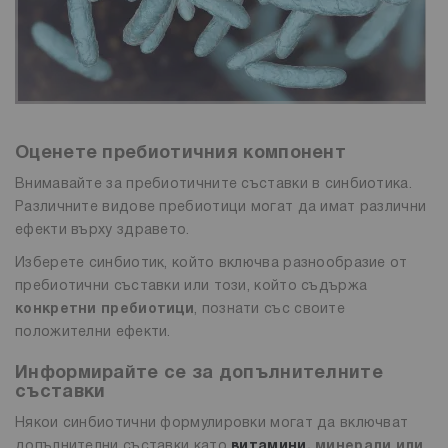
Оценете пребиотичния компонент
Внимавайте за пребиотичните съставки в синбиотика.
Различните видове пребиотици могат да имат различни
ефекти върху здравето.
Изберете синбиотик, който включва разнообразие от
пребиотични съставки или този, който съдържа
конкретни пребиотици
, познати със своите
положителни ефекти.
Информирайте се за допълнителните
съставки
Някои синбиотични формулировки могат да включват
допълнителни съставки като
витамини
, минерали или