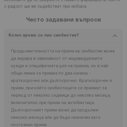
колебайте да се свържете с нашите фармацевти, които
с радост ще ви съдействат при избора.
Често задавани въпроси
Колко време се пие синбиотик?
Продължителността на прием на синбиотик може
да варира в зависимост от индивидуалните
нужди и специфичната цел на приема, но в най-
общи линии се приема по два начина -
краткосрочно или дългосрочно. Краткосрочен е
прием, при който синбиотиците се приемат за
период от няколко седмици до няколко месеца,
включително при прием на антибиотици.
Дългосрочният прием може да продължи
няколко месеца или да бъде назначен като
постоянен прием.