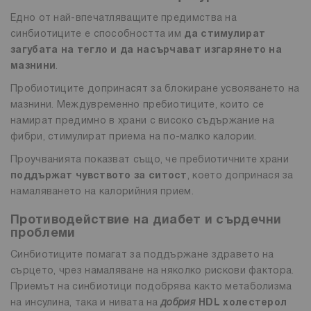
Едно от най-впечатляващите предимства на
синбиотиците е способността им
да стимулират
загубата на тегло и да насърчават изгарянето на
мазнини
.
Пробиотиците допринасят за блокиране усвояването на
мазнини. Междувременно пребиотиците, които се
намират предимно в храни с високо съдържание на
фибри, стимулират приема на по-малко калории.
Проучванията показват също, че пребиотичните храни
поддържат чувството за ситост
, което допринася за
намаляването на калорийния прием.
Противодействие на диабет и сърдечни
проблеми
Синбиотиците помагат за поддържане здравето на
сърцето, чрез намаляване на няколко рискови фактора.
Приемът на синбиотици подобрява както метаболизма
на инсулина, така и нивата на
добрия
HDL холестерол