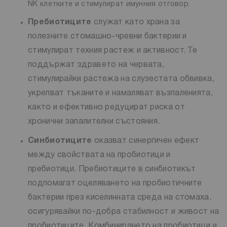
NK клетките и стимулират имунния отговор.
Пребиотиците
служат като храна за
полезните стомашно-чревни бактерии и
стимулират техния растеж и активност. Те
поддържат здравето на червата,
стимулирайки растежа на слузестата обвивка,
укрепват тъканите и намаляват възпаленията,
както и ефективно редуцират риска от
хронични запалителни състояния.
Синбиотиците
оказват синергичен ефект
между свойствата на пробиотици и
пребиотици. Пребиотиците в синбиотикът
подпомагат оцеляването на пробиотичните
бактерии през киселинната среда на стомаха,
осигурявайки по-добра стабилност и живост на
пробиотиците. Комбинирането на пробиотици и