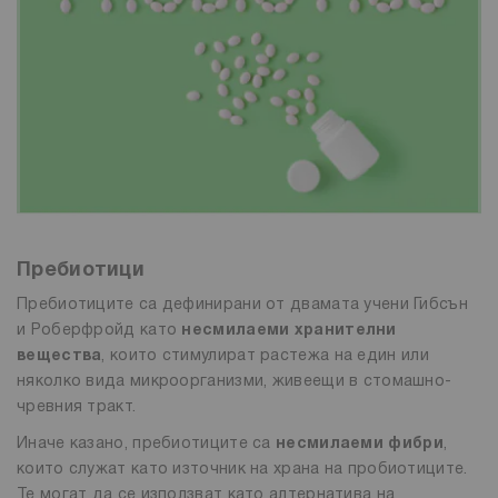
Пребиотици
Пребиотиците са дефинирани от двамата учени Гибсън
и Роберфройд като
несмилаеми хранителни
вещества
, които стимулират растежа на един или
няколко вида микроорганизми, живеещи в стомашно-
чревния тракт.
Иначе казано, пребиотиците са
несмилаеми фибри
,
които служат като източник на храна на пробиотиците.
Те могат да се използват като алтернатива на