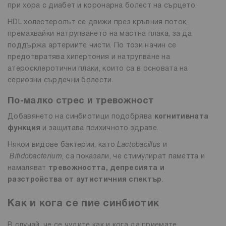
при хора с диабет и коронарна болест на сърцето.
HDL холестеролът се движи през кръвния поток,
премахвайки натрупването на мастна плака, за да
поддържа артериите чисти. По този начин се
предотвратява хипертония и натрупване на
атеросклеротични плаки, които са в основата на
сериозни сърдечни болести.
По-малко стрес и тревожност
Добавянето на синбиотици подобрява
когнитивната
функция
и защитава психичното здраве.
Някои видове бактерии, като
Lactobacillus
и
Bifidobacterium
, са показали, че стимулират паметта и
намаляват
тревожността, депресията и
разстройства от аутистичния спектър
.
Как и кога се пие синбиотик
В случай, че се чудите как и кога да приемате