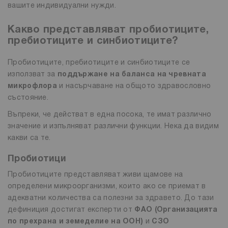
вашите индивидуални нужди.
Какво представляват пробиотиците,
пребиотиците и синбиотиците?
Пробиотиците, пребиотиците и синбиотиците се
използват за
поддържане на баланса на чревната
микрофлора
и насърчаване на общото здравословно
състояние.
Въпреки, че действат в една посока, те имат различно
значение и изпълняват различни функции. Нека да видим
какви са те.
Пробиотици
Пробиотиците представляват живи щамове на
определени микроорганизми, които ако се приемат в
адекватни количества са полезни за здравето. До тази
дефиниция достигат експерти от
ФАО (Организацията
по прехрана и земеделие на ООН)
и
СЗО