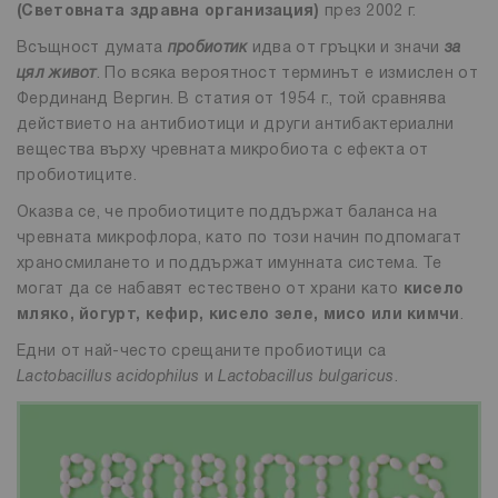
(Световната здравна организация)
през 2002 г.
Всъщност думата
пробиотик
идва от гръцки и значи
за
цял живот
. По всяка вероятност терминът е измислен от
Фердинанд Вергин. В статия от 1954 г., той сравнява
действието на антибиотици и други антибактериални
вещества върху чревната микробиота с ефекта от
пробиотиците.
Оказва се, че пробиотиците поддържат баланса на
чревната микрофлора, като по този начин подпомагат
храносмилането и поддържат имунната система. Те
могат да се набавят естествено от храни като
кисело
мляко, йогурт, кефир, кисело зеле, мисо или кимчи
.
Едни от най-често срещаните пробиотици са
Lactobacillus acidophilus
и
Lactobacillus bulgaricus
.