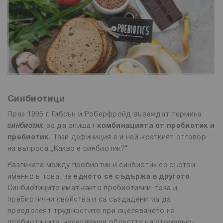
Синбиотици
През 1995 г. Гибсън и Роберфройд въвеждат термина
синбиотик
, за да опишат
комбинацията от пробиотик и
пребиотик.
Тази дефиниция е и най-краткият отговор
на въпроса „Какво е синбиотик?“
Разликата между пробиотик и синбиотик се състои
именно в това, че
едното се съдържа в другото
.
Синбиотиците имат както пробиотични, така и
пребиотични свойства и са създадени, за да
преодолеят трудностите при оцеляването на
пробиотиците, населяващи областта на стомашно-