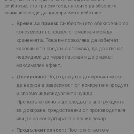
синбиотик, ето три фактора, на които да обърнете
внимание преди да предприемете действие:
Време за прием:
Синбиотиците обикновено се
консумират на празен стомах или между
храненията. Това им позволява да избегнат
киселинната среда на стомаха, да достигнат
невредими до червата живи и да окажат
максимален ефект.
Дозировка:
Подходящата дозировка може
да варира в зависимост от конкретния продукт
и спрямо индивидуалните нужди.
Препоръчително е да следвате инструкциите
за дозиране, предоставени от производителя
или да се консултирате с вашия лекар.
Продължителност:
Постоянството е