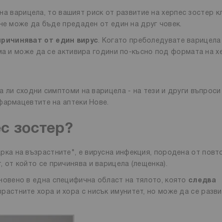
а на варицела, то вашият риск от развитие на херпес зостер к
не може да бъде предаден от един на друг човек.
причиняват от един вирус
. Когато преболедувате варицела
ма и може да се активира години по-късно под формата на х
 ли сходни симптоми на варицела - на тези и други въпроси
фармацевтите на аптеки Нове.
с зостер?
арка на възрастните", е вирусна инфекция, породена от повт
, от който се причинява и варицела (лещенка).
кновено в една специфична област на тялото, която
следва
зрастните хора и хора с нисък имунитет, но може да се разв