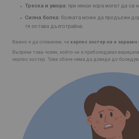
Треска и умора
: при някои хора могат да са
Силна болка
: болката може да продължи дор
тя остава дълготрайна.
Важно е да споменем, че
херпес зостер не е заразен
Въпреки това човек, който не е преболедувал варицела
херпес зостер. Това обаче няма да доведе до боледува