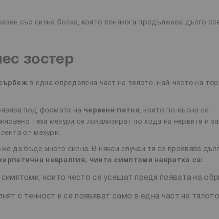
азен със силна болка, която понякога продължава дълго сл
ес зостер
 сърбеж
в една определена част на тялото, най-често на то
появява под формата на
червени петна
, които по-късно се
икновено тези мехури се локализират по хода на нервите и з
 лента от мехури.
же да бъде много силна. В някои случаи тя се проявява дъл
херпетична невралгия, чиито симптоми накратко са:
е симптоми, които често се усещат преди появата на обр
лнят с течност и се появяват само в една част на тялото