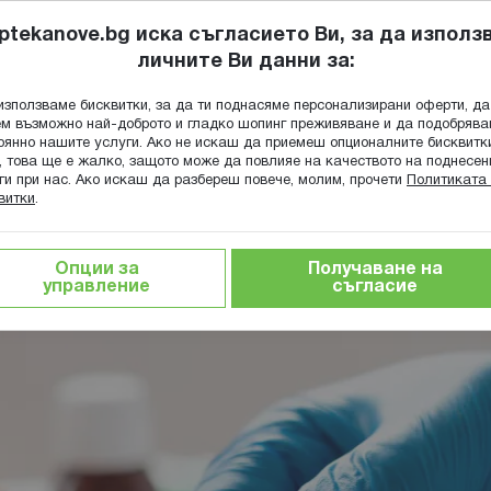
ptekanove.bg иска съгласието Ви, за да използ
личните Ви данни за:
ПОПИТАЙ Ф
използваме бисквитки, за да ти поднасяме персонализирани оферти, да
Търсене
м възможно най-доброто и гладко шопинг преживяване и да подобряв
оянно нашите услуги. Ако не искаш да приемеш опционалните бисквитк
КА
ГРИЖА ЗА МАЙКАТА И ДЕТЕТО
ХРАНИТЕЛНИ ДОБАВКИ
, това ще е жалко, защото може да повлияе на качеството на поднесен
ги при нас. Ако искаш да разбереш повече, молим, прочети
Политиката 
витки
.
гия
Какво е херпес зостер: симптоми, рискове и съвети
Опции за
Получаване на
, рискове и съвети
управление
съгласие