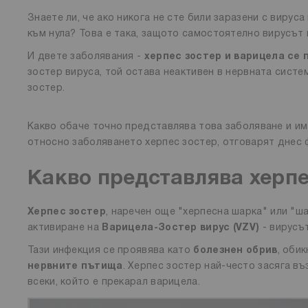
Знаете ли, че ако никога не сте били заразени с вирус
към нула? Това е така, защото самостоятелно вирусът 
И двете заболявания -
херпес зостер и варицела се 
зостер вируса, той остава неактивен в нервната систе
зостер.
Какво обаче точно представлява това заболяване и има
относно заболяването херпес зостер, отговарят днес 
Какво представлява херпе
Херпес зостер
, наречен още "херпесна шарка" или "ш
активиране на
Варицела-Зостер вирус (VZV)
- вирусът
Тази инфекция се проявява като
болезнен обрив
, оби
нервните пътища
. Херпес зостер най-често засяга въ
всеки, който е прекарал варицела.