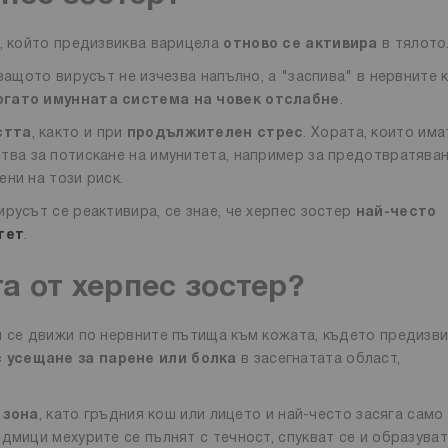
т, който предизвиква варицела
отново се активира
в тялото
защото вирусът не изчезва напълно, а "заспива" в нервните 
огато имунната система на човек отслабне
.
стта
, както и при
продължителен стрес
. Хората, които има
рства за потискане на имунитета, например за предотвратяван
ени на този риск.
русът се реактивира, се знае, че херпес зостер
най-често
тет
.
а от херпес зостер?
й се движи по нервните пътища към кожата, където предизв
с усещане за парене или болка
в засегнатата област,
 зона
, като гръдния кош или лицето и най-често засяга само
дмици мехурите се пълнят с течност, спукват се и образуват