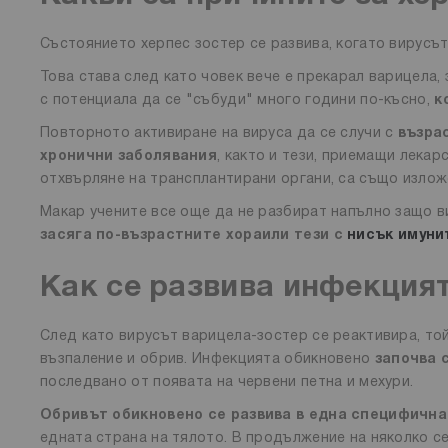
Състоянието херпес зостер се развива, когато вирусъ
Това става след като човек вече е прекарал варицела, 
с потенциала да се "събуди" много години по-късно,
к
Повторното активиране на вируса да се случи с
възра
хронични заболявания
, както и тези, приемащи лека
отхвърляне на трансплантирани органи, са също излож
Макар учените все още да не разбират напълно защо ви
засяга по-възрастните хора
или тези с
нисък имуни
Как се развива инфекцият
След като вирусът варицела-зостер се реактивира, то
възпаление и обрив. Инфекцията обикновено
започва 
последвано от появата на червени петна и мехури.
Обривът обикновено се развива в една специфична
едната страна на тялото. В продължение на няколко се