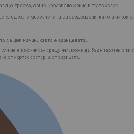
 налице треска, общо неразположение и главоболие.
и след като мехурчетата са заздравели, като в някои с
 по същия начин, както е варицелата.
 или не е ваксиниран срещу нея, може да бъде заразен с вир
не от херпес зостер, а от варицела.