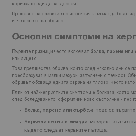
корички преди да заздравеят.
Процесът на развитие на инфекцията може да бъде изр
изчезването на обрива.
Основни симптоми на херп
Първите признаци често включват
болка, парене или
или лицето.
Това предшества обрива, който след няколко дни се 
преобразуват в малки мехури, запълнени с течност. Об
обривът обхваща едната страна на тялото, често като
Един от най-неприятните симптоми е болката, която мо
след боледуването, оформяйки ново състояние -
пост
Болка, парене или сърбеж
: това са първит
Червени петна и мехури
: мехурчетата се пъ
където следват нервните пътища.