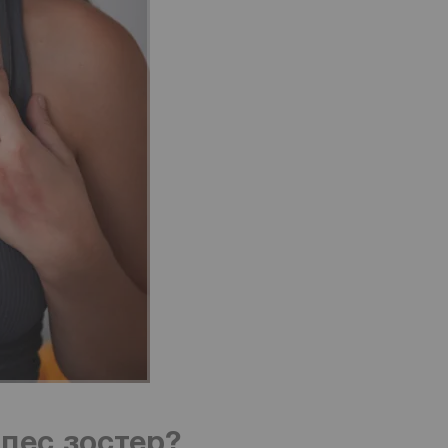
рпес зостер?