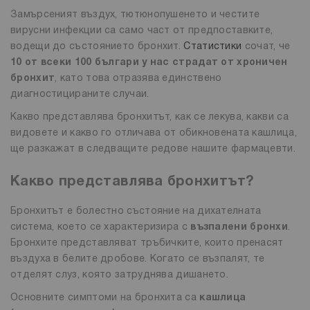
Замърсеният въздух, тютюнопушенето и честите
вирусни инфекции са само част от предпоставките,
водещи до състоянието бронхит.
Статистики
сочат, че
10 от всеки 100 българи у нас страдат от хроничен
бронхит
, като това отразява единствено
диагностицираните случаи.
Какво представлява бронхитът, как се лекува, какви са
видовете и какво го отличава от обикновената кашлица,
ще разкажат в следващите редове нашите фармацевти.
Какво представлява бронхитът?
Бронхитът е болестно състояние на дихателната
система, което се характеризира с
възпалени бронхи
.
Бронхите представляват тръбичките, които пренасят
въздуха в белите дробове. Когато се възпалят, те
отделят слуз, която затруднява дишането.
Основните симптоми на бронхита са
кашлица