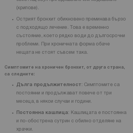
(хрипове).
Острият бронхит обикновено преминава бързо
с подходящо лечение. Това е временно
състояние, което рядко води до дългосрочни
проблеми. При хроничната форма обаче
нещата не стоят съвсем така.
Симптомите на хроничен бронхит, от друга страна,
са следните:
Дълга продължителност
: Симптомите са
постоянни и продължават повече от три
месеца, в някои случаи и години.
Постоянна кашлица
: Кашлицата е постоянна
и по-обострена сутрин с обилно отделяне на
храчки.