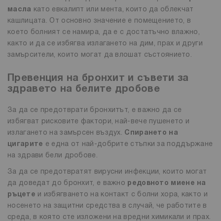
масла
като евкалипт или мента, които да облекчат
кашлицата. От основно значение е помещението, в
което болният се намира, да е с достатъчно влажно,
както и да се избягва излагането на дим, прах и други
замърсители, които могат да влошат състоянието.
Превенция на бронхит и съвети за
здравето на белите дробове
За да се предотврати бронхитът, е важно да се
избягват рисковите фактори, най-вече пушенето и
излагането на замърсен въздух.
Спирането на
цигарите
е една от най-добрите стъпки за поддържане
на здрави бели дробове.
За да се предотвратят вирусни инфекции, които могат
да доведат до бронхит, е важно
редовното миене на
ръцете
и избягването на контакт с болни хора, както и
носенето на защитни средства в случай, че работите в
среда, в която сте изложени на вредни химикали и прах.