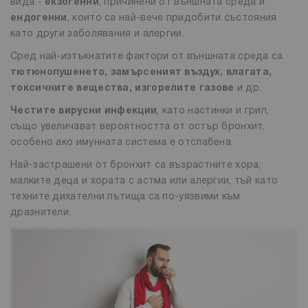
вида -
екзогенни
, причинени от външната среда и
ендогенни
, които са най-вече придобити състояния
като други заболявания и алергии.
Сред най-изтъкнатите фактори от външната среда са
тютюнопушенето, замърсеният въздух, влагата,
токсичните вещества, изгорелите газове
и др.
Честите вирусни инфекции
, като настинки и грип,
също увеличават вероятността от остър бронхит,
особено ако имунната система е отслабена.
Най-застрашени от бронхит са възрастните хора,
малките деца и хората с астма или алергии, тъй като
техните дихателни пътища са по-уязвими към
дразнители.