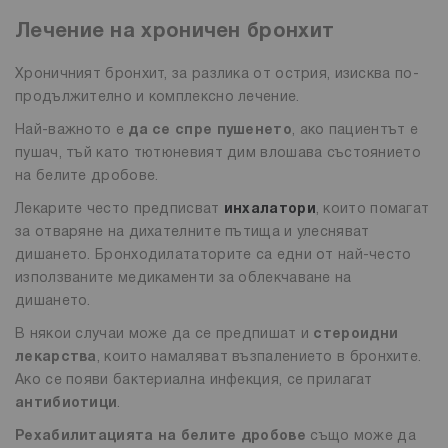
Лечение на хроничен бронхит
Хроничният бронхит, за разлика от острия, изисква по-
продължително и комплексно лечение.
Най-важното е
да се спре пушенето
, ако пациентът е
пушач, тъй като тютюневият дим влошава състоянието
на белите дробове.
Лекарите често предписват
инхалатори
, които помагат
за отваряне на дихателните пътища и улесняват
дишането. Бронходилататорите са едни от най-често
използваните медикаменти за облекчаване на
дишането.
В някои случаи може да се предпишат и
стероидни
лекарства
, които намаляват възпалението в бронхите.
Ако се появи бактериална инфекция, се прилагат
антибиотици
.
Рехабилитацията на белите дробове
също може да