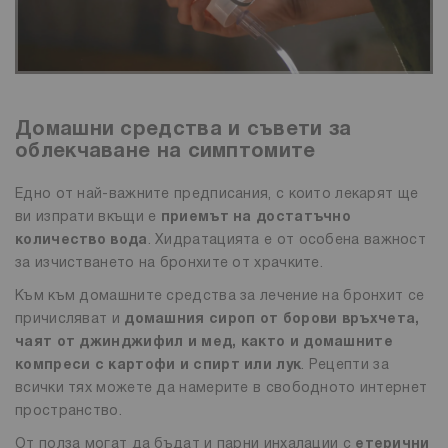
Домашни средства и съвети за
облекчаване на симптомите
Едно от най-важните предписания, с които лекарят ще
ви изпрати вкъщи е
приемът на достатъчно
количество вода
. Хидратацията е от особена важност
за изчистването на бронхите от храчките.
Към към домашните средства за лечение на бронхит се
причисляват и
домашния сироп от борови връхчета,
чаят от джинджифил и мед, както и домашните
компреси с картофи и спирт или лук
. Рецепти за
всички тях можете да намерите в свободното интернет
пространство.
От полза могат да бъдат и парни инхалации с
етерични