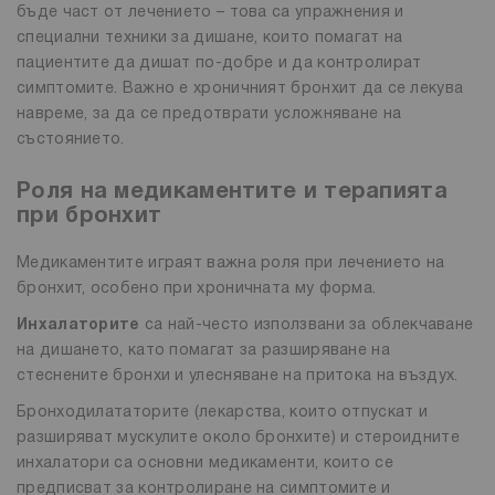
бъде част от лечението – това са упражнения и
специални техники за дишане, които помагат на
пациентите да дишат по-добре и да контролират
симптомите. Важно е хроничният бронхит да се лекува
навреме, за да се предотврати усложняване на
състоянието.
Роля на медикаментите и терапията
при бронхит
Медикаментите играят важна роля при лечението на
бронхит, особено при хроничната му форма.
Инхалаторите
са най-често използвани за облекчаване
на дишането, като помагат за разширяване на
стеснените бронхи и улесняване на притока на въздух.
Бронходилататорите (лекарства, които отпускат и
разширяват мускулите около бронхите) и стероидните
инхалатори са основни медикаменти, които се
предписват за контролиране на симптомите и