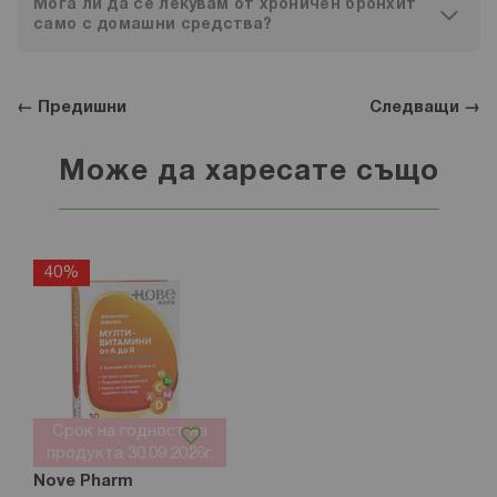
Мога ли да се лекувам от хроничен бронхит
само с домашни средства?
← Предишни
Следващи →
Може да харесате също
40%
Срок на годност на
продукта 30.09.2026г.
Nove Pharm