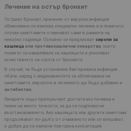
Лечение на остър бронхит
Острият бронхит, причинен от вирусна инфекция
обикновено не изисква специално лечение и в повечето
случаи симптомите отминават сами в рамките на
няколко седмици. Основно се предписват
сиропи за
кашлица
или противокашлични лекарства
, които
помагат за намаляване на кашлицата и улесняват
изчистването на слузта от бронхите.
В случай, че бъде установена бактериална инфекция
обаче, наред с медикаментите за облекчаване на
симптомите, вероятно в лечението ще бъде добавен и
антибиотик
.
Лекарите също препоръчват достатъчно почивка и
пиене на много течности, за да се подпомогне
възстановяването. Ако кашлицата или другите симптоми
продължават по-дълго от очакваното или се влошават,
е добре да се назначи повторна консултация.