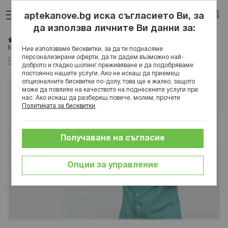
Прескачане
Търсене
Люб
Ко
към
aptekanove.bg иска съгласието Ви, за
съдържанието
Вход
да използва личните Ви данни за:
Начало
Блог
Здраве
Заболявания
Пулмология
Бронхит: видове, симптоми и лечение
Ние използваме бисквитки, за да ти поднасяме
персонализирани оферти, да ти дадем възможно най-
Бронхит: видове, симптоми и лечение
доброто и гладко шопинг преживяване и да подобряваме
постоянно нашите услуги. Ако не искаш да приемеш
опционалните бисквитки по-долу, това ще е жалко, защото
може да повлияе на качеството на поднесените услуги при
нас. Ако искаш да разбереш повече, молим, прочети
Политиката за бисквитки
.
Получаване на съгласие
Опции за управление