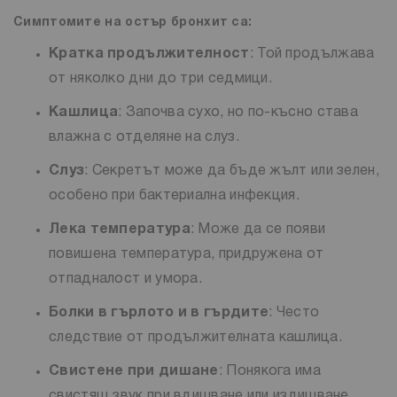
Симптомите на остър бронхит са:
Кратка продължителност
: Той продължава
от няколко дни до три седмици.
Кашлица
: Започва сухо, но по-късно става
влажна с отделяне на слуз.
Слуз
: Секретът може да бъде жълт или зелен,
особено при бактериална инфекция.
Лека температура
: Може да се появи
повишена температура, придружена от
отпадналост и умора.
Болки в гърлото и в гърдите
: Често
следствие от продължителната кашлица.
Свистене при дишане
: Понякога има
свистящ звук при вдишване или издишване