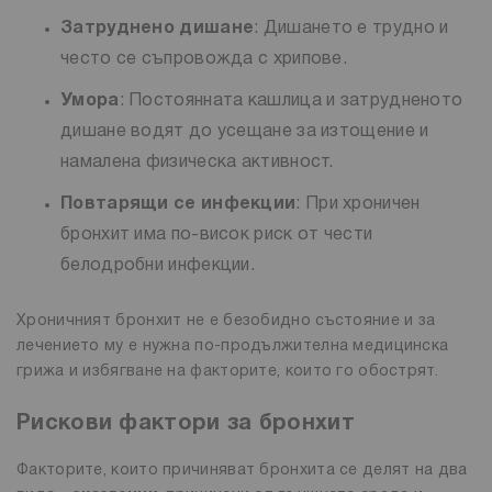
Затруднено дишане
: Дишането е трудно и
често се съпровожда с хрипове.
Умора
: Постоянната кашлица и затрудненото
дишане водят до усещане за изтощение и
намалена физическа активност.
Повтарящи се инфекции
: При хроничен
бронхит има по-висок риск от чести
белодробни инфекции.
Хроничният бронхит не е безобидно състояние и за
лечението му е нужна по-продължителна медицинска
грижа и избягване на факторите, които го обострят.
Рискови фактори за бронхит
Факторите, които причиняват бронхита се делят на два