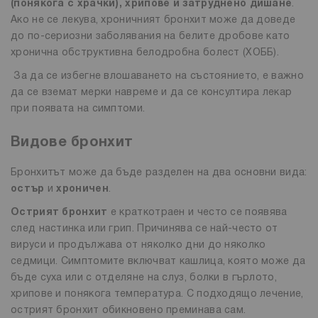
(понякога с храчки), хрипове и затруднено дишане
.
Ако не се лекува, хроничният бронхит може да доведе
до по-сериозни заболявания на белите дробове като
хронична обструктивна белодробна болест (ХОББ).
За да се избегне влошаването на състоянието, е важно
да се вземат мерки навреме и да се консултира лекар
при появата на симптоми.
Видове бронхит
Бронхитът може да бъде разделен на два основни вида:
остър
и
хроничен
.
Острият бронхит
е краткотраен и често се появява
след настинка или грип. Причинява се най-често от
вируси и продължава от няколко дни до няколко
седмици. Симптомите включват кашлица, която може да
бъде суха или с отделяне на слуз, болки в гърлото,
хрипове и понякога температура. С подходящо лечение,
острият бронхит обикновено преминава сам.