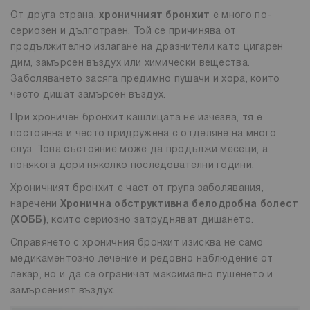
От друга страна,
хроничният бронхит
е много по-
сериозен и дълготраен. Той се причинява от
продължително излагане на дразнители като цигарен
дим, замърсен въздух или химически вещества.
Заболяването засяга предимно пушачи и хора, които
често дишат замърсен въздух.
При хроничен бронхит кашлицата не изчезва, тя е
постоянна и често придружена с отделяне на много
слуз. Това състояние може да продължи месеци, а
понякога дори няколко последователни години.
Хроничният бронхит е част от група заболявания,
наречени
Хронична обструктивна белодробна болест
(ХОББ)
, които сериозно затрудняват дишането.
Справянето с хроничния бронхит изисква не само
медикаментозно лечение и редовно наблюдение от
лекар, но и да се ограничат максимално пушенето и
замърсеният въздух.