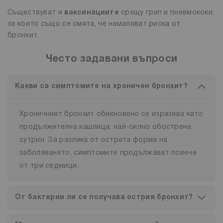
Съществуват и
ваксинациите
срещу грип и пневмококи,
за които също се смята, че намаляват риска от
бронхит.
Често задавани въпроси
Какви са симптомите на хроничен бронхит?
Хроничният бронхит обикновено се изразява като
продължителна кашлица, най-силно обострена
сутрин. За разлика от острата форма на
заболяването, симптомите продължават повече
от три седмици.
От бактерии ли се получава острия бронхит?