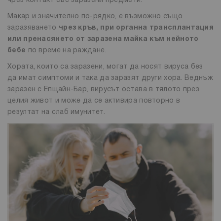
чрез контакт със заразени предмети.
Макар и значително по-рядко, е възможно също
заразяването
чрез кръв, при органна трансплантация
или пренасянето от заразена майка към нейното
бебе
по време на раждане.
Хората, които са заразени, могат да носят вируса без
да имат симптоми и така да заразят други хора. Веднъж
заразен с Епщайн-Бар, вирусът остава в тялото през
целия живот и може да се активира повторно в
резултат на слаб имунитет.