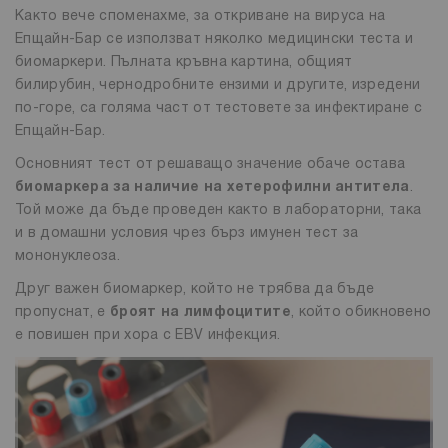
Както вече споменахме, за откриване на вируса на
Епщайн-Бар се използват няколко медицински теста и
биомаркери. Пълната кръвна картина, общият
билирубин, чернодробните ензими и другите, изредени
по-горе, са голяма част от тестовете за инфектиране с
Епщайн-Бар.
Основният тест от решаващо значение обаче остава
биомаркера за наличие на хетерофилни антитела
.
Той може да бъде проведен както в лабораторни, така
и в домашни условия чрез бърз имунен тест за
мононуклеоза.
Друг важен биомаркер, който не трябва да бъде
пропуснат, е
броят на лимфоцитите
, който обикновено
е повишен при хора с EBV инфекция.