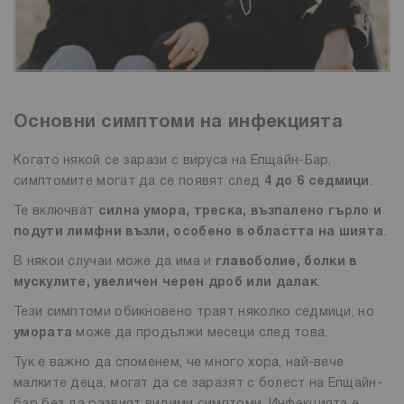
Основни симптоми на инфекцията
Когато някой се зарази с вируса на Епщайн-Бар,
симптомите могат да се появят след
4 до 6 седмици
.
Те включват
силна умора, треска, възпалено гърло и
подути лимфни възли, особено в областта на шията
.
В някои случаи може да има и
главоболие, болки в
мускулите, увеличен черен дроб или далак
.
Тези симптоми обикновено траят няколко седмици, но
умората
може да продължи месеци след това.
Тук е важно да споменем, че много хора, най-вече
малките деца, могат да се заразят с болест на Епщайн-