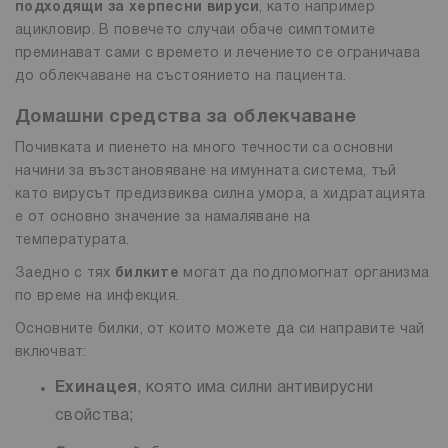
подходящи за херпесни вируси
, като например
ацикловир. В повечето случаи обаче симптомите
преминават сами с времето и лечението се ограничава
до облекчаване на състоянието на пациента.
Домашни средства за облекчаване
Почивката и пиенето на много течности са основни
начини за възстановяване на имунната система, тъй
като вирусът предизвиква силна умора, а хидратацията
е от основно значение за намаляване на
температурата.
Заедно с тях
билките
могат да подпомогнат организма
по време на инфекция.
Основните билки, от които можете да си направите чай
включват:
Ехинацея
, която има силни антивирусни
свойства;