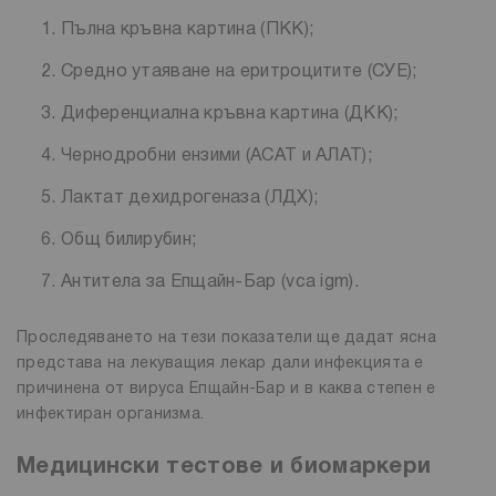
Пълна кръвна картина (ПКК);
Средно утаяване на еритроцитите (СУЕ);
Диференциална кръвна картина (ДКК);
Чернодробни ензими (АСАТ и АЛАТ);
Лактат дехидрогеназа (ЛДХ);
Общ билирубин;
Антитела за Епщайн-Бар (vca igm).
Проследяването на тези показатели ще дадат ясна
представа на лекуващия лекар дали инфекцията е
причинена от вируса Епщайн-Бар и в каква степен е
инфектиран организма.
Медицински тестове и биомаркери