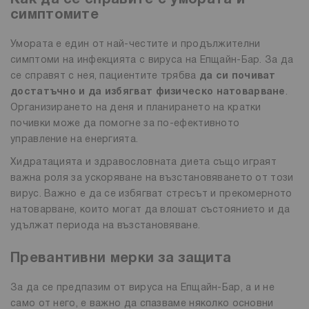
Как да се справите с умората и
симптомите
Умората е един от най-честите и продължителни
симптоми на инфекцията с вируса на Епщайн-Бар. За да
се справят с нея, пациентите трябва
да си почиват
достатъчно и да избягват физическо натоварване
.
Организирането на деня и планирането на кратки
почивки може да помогне за по-ефективното
управление на енергията.
Хидратацията и здравословната диета също играят
важна роля за ускоряване на възстановяването от този
вирус. Важно е да се избягват стресът и прекомерното
натоварване, които могат да влошат състоянието и да
удължат периода на възстановяване.
Превантивни мерки за защита
За да се предпазим от вируса на Епщайн-Бар, а и не
само от него, е важно да спазваме няколко основни