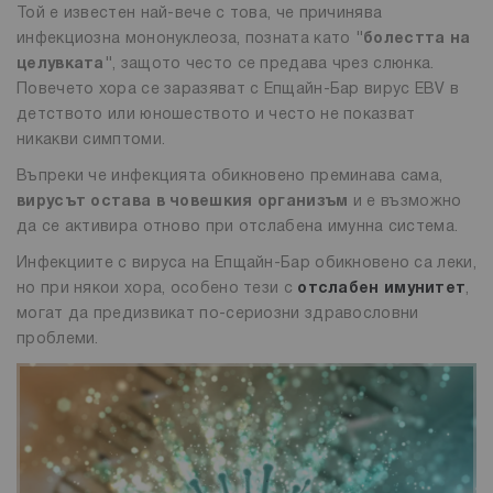
Той е известен най-вече с това, че причинява
инфекциозна мононуклеоза, позната като
"болестта на
целувката"
, защото често се предава чрез слюнка.
Повечето хора се заразяват с Епщайн-Бар вирус EBV в
детството или юношеството и често не показват
никакви симптоми.
Въпреки че инфекцията обикновено преминава сама,
вирусът остава в човешкия организъм
и е възможно
да се активира отново при отслабена имунна система.
Инфекциите с вируса на Епщайн-Бар обикновено са леки,
но при някои хора, особено тези с
отслабен имунитет
,
могат да предизвикат по-сериозни здравословни
проблеми.