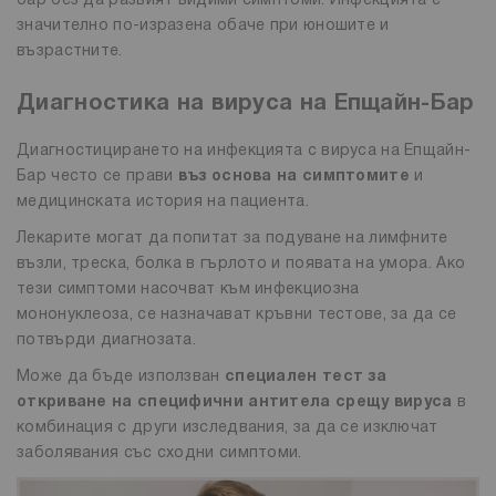
бар без да развият видими симптоми. Инфекцията е
значително по-изразена обаче при юношите и
възрастните.
Диагностика на вируса на Епщайн-Бар
Диагностицирането на инфекцията с вируса на Епщайн-
Бар често се прави
въз основа на симптомите
и
медицинската история на пациента.
Лекарите могат да попитат за подуване на лимфните
възли, треска, болка в гърлото и появата на умора. Ако
тези симптоми насочват към инфекциозна
мононуклеоза, се назначават кръвни тестове, за да се
потвърди диагнозата.
Може да бъде използван
специален тест за
откриване на специфични антитела срещу вируса
в
комбинация с други изследвания, за да се изключат
заболявания със сходни симптоми.