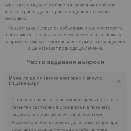
чувствате подуване в областта на черния дроб или
далака, трябва да потърсите медицинска помощ
незабавно.
Консултация с лекар е необходима и ако симптомите
продължават по-дълго от очакваното или се влошават
с времето. Лекарите ще направят нужните изследвания
и ще назначат подходящо лечение.
Често задавани въпроси
Може ли да се заразя повторно с вируса
Епщайн-Бар?
След първоначалната инфекция вирусът остава в
латентно състояние в организма и в повечето
случаи не предизвиква повторни симптоми.
Възможно е обаче вирусът да се реактивира при
хора, чиято имунна система е слаба, но това