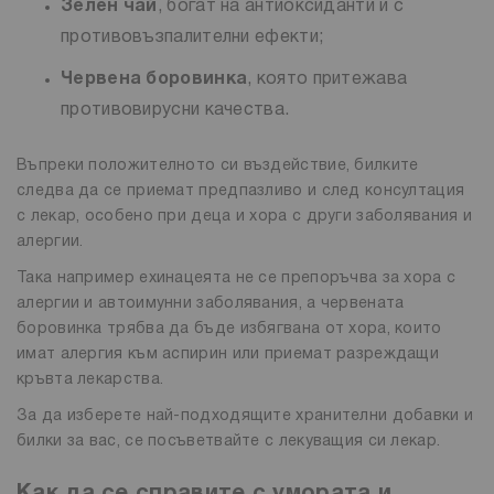
Зелен чай
, богат на антиоксиданти и с
противовъзпалителни ефекти;
Червена боровинка
, която притежава
противовирусни качества.
Въпреки положителното си въздействие, билките
следва да се приемат предпазливо и след консултация
с лекар, особено при деца и хора с други заболявания и
алергии.
Така например ехинацеята не се препоръчва за хора с
алергии и автоимунни заболявания, а червената
боровинка трябва да бъде избягвана от хора, които
имат алергия към аспирин или приемат разреждащи
кръвта лекарства.
За да изберете най-подходящите хранителни добавки и
билки за вас, се посъветвайте с лекуващия си лекар.