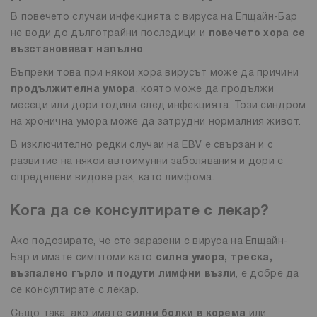
В повечето случаи инфекцията с вируса на Епщайн-Бар
не води до дълготрайни последици и
повечето хора се
възстановяват напълно
.
Въпреки това при някои хора вирусът може да причини
продължителна умора
, която може да продължи
месеци или дори години след инфекцията. Този синдром
на хронична умора може да затрудни нормалния живот.
В изключително редки случаи на EBV е свързан и с
развитие на някои автоимунни заболявания и дори с
определени видове рак, като лимфома.
Кога да се консултирате с лекар?
Ако подозирате, че сте заразени с вируса на Епщайн-
Бар и имате симптоми като
силна умора, треска,
възпалено гърло и подути лимфни възли
, е добре да
се консултирате с лекар.
Също така, ако имате
силни болки в корема
или