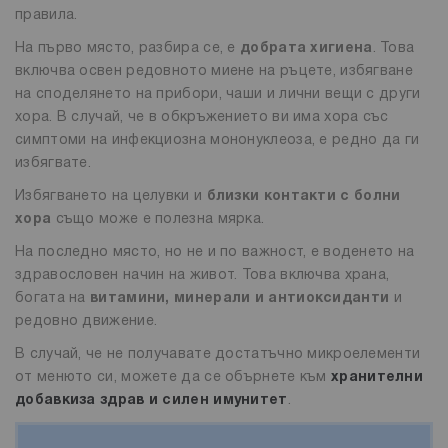
правила.
На първо място, разбира се, е
добрата хигиена
. Това
включва освен редовното миене на ръцете, избягване
на споделянето на прибори, чаши и лични вещи с други
хора. В случай, че в обкръжението ви има хора със
симптоми на инфекциозна мононуклеоза, е редно да ги
избягвате.
Избягването на целувки и
близки контакти с болни
хора
също може е полезна мярка.
На последно място, но не и по важност, е воденето на
здравословен начин на живот. Това включва храна,
богата на
витамини, минерали и антиоксиданти
и
редовно движение.
В случай, че не получавате достатъчно микроелементи
от менюто си, можете да се обърнете към
хранителни
добавки
за здрав и силен имунитет
.