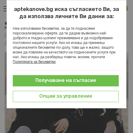
Прескачане
Търсене
Люб
Ко
към
aptekanove.bg иска съгласието Ви, за
съдържанието
Вход
да използва личните Ви данни за:
Начало
Блог
Здраве
Заболявания
Инфектология
Вирус на Епщайн-Бар: симптоми, диагностика и лечение
Ние използваме бисквитки, за да ти поднасяме
персонализирани оферти, да ти дадем възможно най-
Вирус на Епщайн-Бар: симптоми,
доброто и гладко шопинг преживяване и да подобряваме
диагностика и лечение
постоянно нашите услуги. Ако не искаш да приемеш
опционалните бисквитки по-долу, това ще е жалко, защото
може да повлияе на качеството на поднесените услуги при
нас. Ако искаш да разбереш повече, молим, прочети
Политиката за бисквитки
.
Получаване на съгласие
Опции за управление