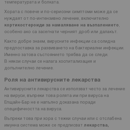
температурата и болката.
Хората с повече и по-сериозни симптоми може да се
нуждаят от по-интензивно лечение, включително
кортикостероиди за намаляване на възпалението
,
особено ако са засегнати черният дроб или далакът.
Както добре знаем, вирусните инфекции са солидна
предпоставка за развиването на бактериални инфекции.
Именно затова състоянието трябва да се следи.
В някои случаи се налага хоспитализация и
допълнително лечение.
Роля на антивирусните лекарства
Антивирусните лекарства се използват често за лечение
на вируси, въпреки това ролята им при вируса на
Епщайн-Бар не е напълно доказана поради
специфичността на вируса.
Въпреки това при хора с тежки случаи или с отслабена
имунна система може се предписват
лекарства,