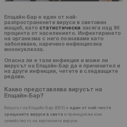
Епщайн-Бар е един от най-
разпространените вируси в световен
мащаб, като
статистически
засяга над 90
процента от населението. Инфектирането
на организма с него познаваме като
заболяване, наречено
инфекциозна
мононуклеоза.
Опасна ли е тази инфекция и може ли
вирусът на Епщайн-Бар да е причинител и
на други инфекции, четете в следващите
редове.
Какво представлява вирусът на
Епщайн-Бар?
Вирусът на Епщайн-Бар (EBV) е
един от най-често
срещаните вируси в света
и принадлежи към
семейството на херпесните вируси.