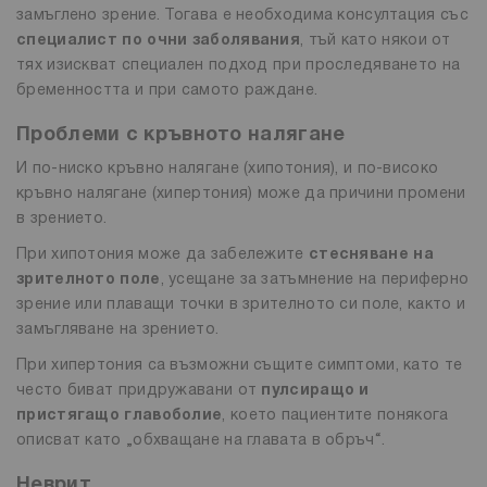
замъглено зрение. Тогава е необходима консултация със
специалист по очни заболявания
, тъй като някои от
тях изискват специален подход при проследяването на
бременността и при самото раждане.
Проблеми с кръвното налягане
И по-ниско кръвно налягане (хипотония), и по-високо
кръвно налягане (хипертония) може да причини промени
в зрението.
При хипотония може да забележите
стесняване на
зрителното поле
, усещане за затъмнение на периферно
зрение или плаващи точки в зрителното си поле, както и
замъгляване на зрението.
При хипертония са възможни същите симптоми, като те
често биват придружавани от
пулсиращо и
пристягащо главоболие
, което пациентите понякога
описват като „обхващане на главата в обръч“.
Неврит