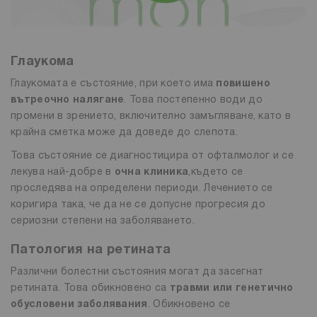
Глаукома
Глаукомата е състояние, при което има
повишено
вътреочно налягане
. Това постепенно води до
промени в зрението, включително замъгляване, като в
крайна сметка може да доведе до слепота.
Това състояние се диагностицира от офталмолог и се
лекува най-добре в
очна клиника
,където се
проследява на определени периоди. Лечението се
коригира така, че да не се допусне прогресия до
сериозни степени на заболяването.
Патология на ретината
Различни болестни състояния могат да засегнат
ретината. Това обикновено са
травми или генетично
обусловени заболявания
. Обикновено се