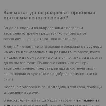
Как могат да се разрешат проблема
със замъгленото зрение?
За да отговорим на въпроса как да поправим
замъгленото зрение преди всичко трябва да се
запознаем с причината за това състояние.
В случай, че замъгленото зрение е свързано с
преумора
на очите или изсъхване на ретината
, първото, което
е нужно, е да осигурите на очите си почивка, за да могат
да се възстановят. Прилагане накапки за очи при
замъглено зрение, представляващи изкуствени сълзи,
също повлиява сухотата и подобрява сетивността на
очите.
Особено подобрение се наблюдава и при хора, правещи
упражнения за очи
.
В някои случаи могат да бъдат избрани и
витамини за