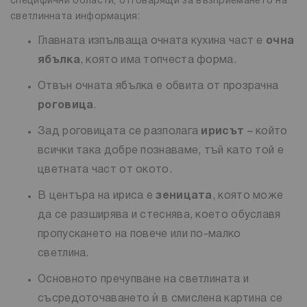
специфични области, отговарящи за възприемането на
светлинната информация:
Главната изпълваща очната кухина част е
очна
ябълка
, която има топчеста форма.
Отвън очната ябълка е обвита от прозрачна
роговица
.
Зад роговицата се разполага
ирисът
– който
всички така добре познаваме, тъй като той е
цветната част от окото.
В центъра на ириса е
зеницата
, която може
да се разширява и стеснява, което обуславя
пропускането на повече или по-малко
светлина.
Основното пречупване на светлината и
съсредоточаването ѝ в смислена картина се