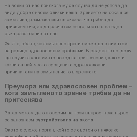
На всеки от нас понякога му се случва да не успява да
види добре съвсем близки неща. Зрението ни сякаш се
замъглява, размазва или се оказва, че трябва да
присвием очи, за да разчетем нещо, което е на една
ръка разстояние от нас.
Факт е, обаче, че замъглено зрение може да е симптом
на редица здравословни проблеми. В редовете по-долу
ще научите кога имате повод за притеснение, както и
какви са най-често срещаните здравословни
причинители на замъглението в зрението.
Преумора или здравословен проблем –
кога замъгленото зрение трябва да ни
притеснява
За да можем да отговорим на този въпрос, нека първо
се запознаем с
устройството на окото
.
Окото е сложен орган, който се състои от няколко