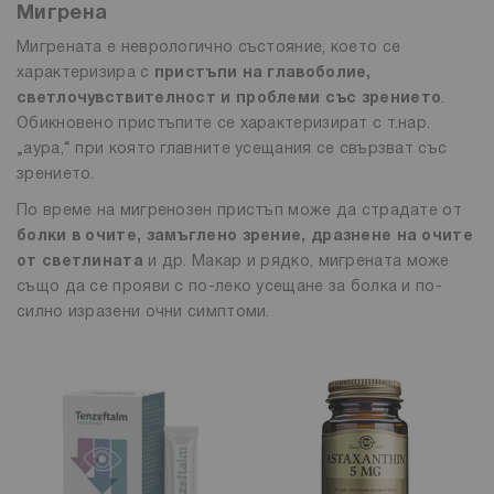
Мигрена
Мигрената е неврологично състояние, което се
характеризира с
пристъпи на главоболие,
светлочувствителност и проблеми със зрението
.
Обикновено пристъпите се характеризират с т.нар.
„аура,“ при която главните усещания се свързват със
зрението.
По време на мигренозен пристъп може да страдате от
болки в очите, замъглено зрение, дразнене на очите
от светлината
и др. Макар и рядко, мигрената може
също да се прояви с по-леко усещане за болка и по-
силно изразени очни симптоми.