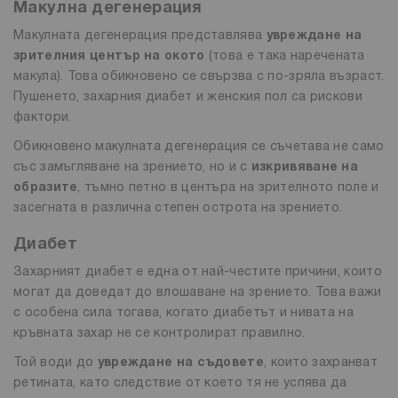
Макулна дегенерация
Макулната дегенерация представлява
увреждане на
зрителния център на окото
(това е така наречената
макула). Това обикновено се свързва с по-зряла възраст.
Пушенето, захарния диабет и женския пол са рискови
фактори.
Обикновено макулната дегенерация се съчетава не само
със замъгляване на зрението, но и с
изкривяване на
образите
, тъмно петно в центъра на зрителното поле и
засегната в различна степен острота на зрението.
Диабет
Захарният диабет е една от най-честите причини, които
могат да доведат до влошаване на зрението. Това важи
с особена сила тогава, когато диабетът и нивата на
кръвната захар не се контролират правилно.
Той води до
увреждане на съдовете
, които захранват
ретината, като следствие от което тя не успява да