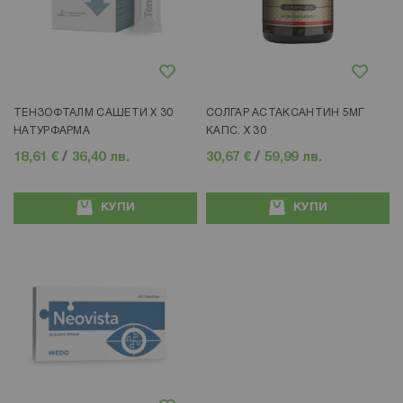
Добави в любими
Добави в любими
ТЕНЗОФТАЛМ САШЕТИ Х 30
СОЛГАР АСТАКСАНТИН 5МГ
НАТУРФАРМА
КАПС. X 30
18,61 €
/
36,40 лв.
30,67 €
/
59,99 лв.
КУПИ
КУПИ