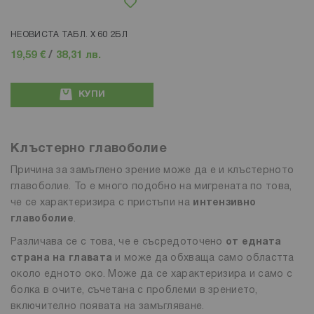
Добави в любими
НЕОВИСТА ТАБЛ. Х 60 2БЛ
19,59 €
/
38,31 лв.
КУПИ
Клъстерно главоболие
Причина за замъглено зрение може да е и клъстерното
главоболие. То е много подобно на мигрената по това,
че се характеризира с пристъпи на
интензивно
главоболие
.
Различава се с това, че е съсредоточено
от едната
страна на главата
и може да обхваща само областта
около едното око. Може да се характеризира и само с
болка в очите, съчетана с проблеми в зрението,
включително появата на замъгляване.