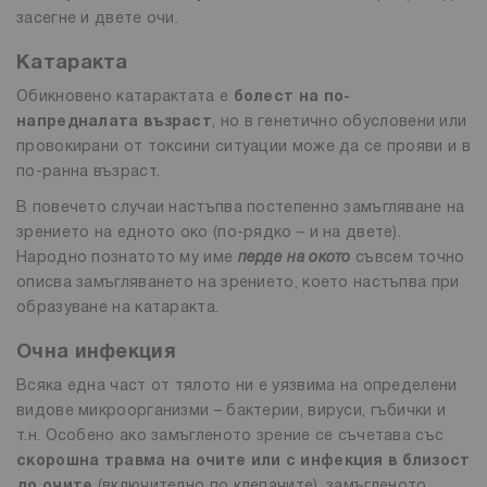
засегне и двете очи.
Катаракта
Обикновено катарактата е
болест на по-
напредналата възраст
, но в генетично обусловени или
провокирани от токсини ситуации може да се прояви и в
по-ранна възраст.
В повечето случаи настъпва постепенно замъгляване на
зрението на едното око (по-рядко – и на двете).
Народно познатото му име
перде на окото
съвсем точно
описва замъгляването на зрението, което настъпва при
образуване на катаракта.
Очна инфекция
Всяка една част от тялото ни е уязвима на определени
видове микроорганизми – бактерии, вируси, гъбички и
т.н. Особено ако замъгленото зрение се съчетава със
скорошна травма на очите или с инфекция в близост
до очите
(включително по клепачите), замъгленото