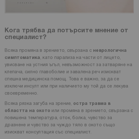
Кога трябва да потърсите мнение от
специалист?
Всяка промяна в зрението, свързана с
неврологична
симптоматика
, като парализа на части от лицето,
увисване на устния ъгъл, невъзможност за затваряне на
клепача, силно главоболие и завалена реч изискват
спешна медицинска помощ. Това е важно, за да се
изключи инсулт или при наличието му той да се лекува
своевременно.
Всяка рязка загуба на зрение,
остра травма в
областта на окото
или промяна в зрението, свързана с
повишена температура, оток, болка, чувство за
дразнене и чувство за чуждо тяло в окото също
изискват консултация със специалист.