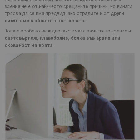
зрение не е от най-често срещаните причини, но винаги
трябва да се има предвид, ако страдате и от
други
симптоми в областта на главата
.
Това е особено валидно, ако имате замъглено зрение и
световъртеж, главоболие, болка във врата или
скованост на врата
.