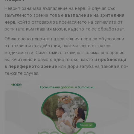
Неврит означава възпаление на нерв. В случая със
замъгленото зрение това е
възпаление на зрителния
нерв
, който отговаря за пренасянето на сигналите от
ретината към главния мозък, където те се обработват.
Обикновено неврити на зрителния нерв са обусловени
от токсични въздействия, включително от някои
медикаменти. Симптомите включват размазано зрение,
включително и само с едното око, както и
проблясъци
в периферното зрение
или дори загуба на такова в по-
тежките случаи.