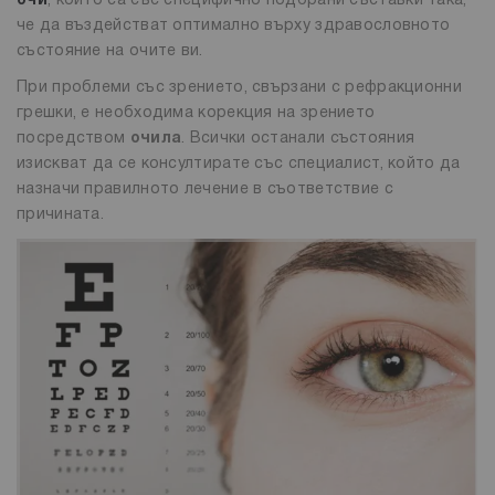
очи
, които са със специфично подбрани съставки така,
че да въздействат оптимално върху здравословното
състояние на очите ви.
При проблеми със зрението, свързани с рефракционни
грешки, е необходима корекция на зрението
посредством
очила
. Всички останали състояния
изискват да се консултирате със специалист, който да
назначи правилното лечение в съответствие с
причината.