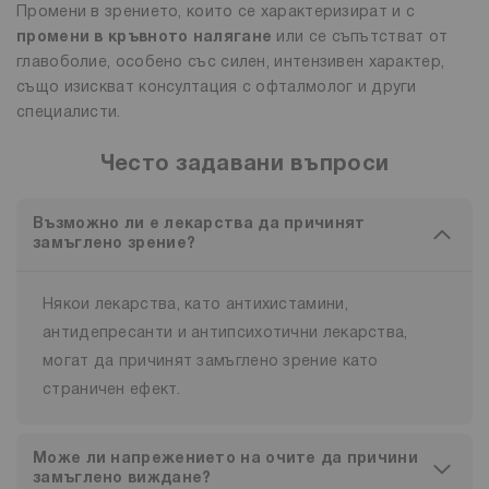
Промени в зрението, които се характеризират и с
промени в кръвното налягане
или се съпътстват от
главоболие, особено със силен, интензивен характер,
също изискват консултация с офталмолог и други
специалисти.
Често задавани въпроси
Възможно ли е лекарства да причинят
замъглено зрение?
Някои лекарства, като антихистамини,
антидепресанти и антипсихотични лекарства,
могат да причинят замъглено зрение като
страничен ефект.
Може ли напрежението на очите да причини
замъглено виждане?