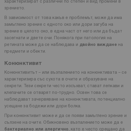
характеризират с различни по степен и вид промени в
зрението.
В зависимост от това какъв е проблемът, може да има
замъглено зрение с едното око или дори загуба на
зрение в цялото око, в една част от него или да бъдат
засегнати и двете очи. Понякога при патология на
ретината може да се наблюдава и
двойно виждане
на
предмети и обекти.
Конюнктивит
Конюнктивитът – или възпалението на конюнктивата – се
характеризира със сухота в очите и образуване на
секрети. Тези секрети често изсъхват, стават лепкави и
клепачите се отварят по-трудно. Освен това се
наблюдават зачервяване на конюнктивата, потенциално
усещане за бодежи или дори болка.
При конюнктивит може и да се появи замъглено зрение и
сълзене на очите. Обикновено възпалението може да е
бактериално или алергично
, като е често срещано да