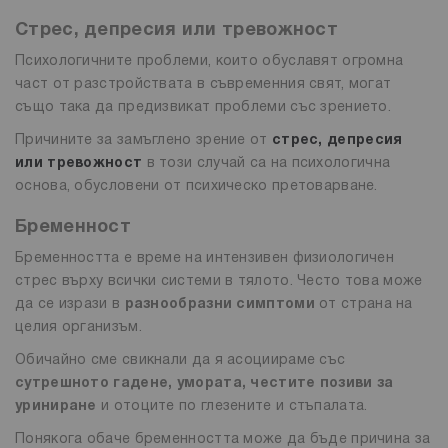
Стрес, депресия или тревожност
Психологичните проблеми, които обуславят огромна
част от разстройствата в съвременния свят, могат
също така да предизвикат проблеми със зрението.
Причините за замъглено зрение от
стрес, депресия
или тревожност
в този случай са на психологична
основа, обусловени от психическо претоварване.
Бременност
Бременността е време на интензивен физиологичен
стрес върху всички системи в тялото. Често това може
да се изрази в
разнообразни симптоми
от страна на
целия организъм.
Обичайно сме свикнали да я асоциираме със
сутрешното гадене, умората, честите позиви за
уриниране
и отоците по глезените и стъпалата.
Понякога обаче бременността може да бъде причина за