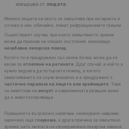
извършва от
лещата
.
Именно лещата на окото се замъглява при катаракта и
отново в нея, обичайно, лежат рефракционните грешки.
Съществуват случаи, при които замъгленото зрение
може да признак на спешно състояние, изискващо
незабавна лекарска помощ.
Когато то е придружено със силна болка, може да се
касае за
отлепяне на ретината
. Друг случай, в който е
нужно веднага да потърсите помощ, е когато
замъгляването се случи внезапно и е придружено с
частична парализа на лицето или крайниците
. Това
са симптоми на
инсулт
и навременната реакция може
да е животоспасяваща.
Повишеното вътреочно налягане, нелекувано навреме,
наречено още
глаукома,
е друга причина за замъглено
зрение, като липсата на своевременна лекарска намеса