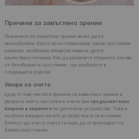
Причини за замъглено зрение
Причините за замъглено зрение може да са
многобройни. Както вече споменахме, някои състояния
изискват незабавна лекарска намеса, други -
единствено почивка. Как да различите спешните случаи
от безобидните състояния - ще разберете в
следващите редове:
Умора на очите
Една от най-честите причини за замъглено зрение е
умората, която настъпва в очите при
продължително
взиране в екраните
на дигитални устройства. Това е
особено валидно когато устройствата са в голяма
близост до очите, което ги кара да се фокусират на
близко разстояние.