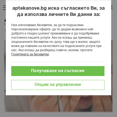
Прескачане
Търсене
Люб
Ко
към
aptekanove.bg иска съгласието Ви, за
съдържанието
Вход
да използва личните Ви данни за:
Начало
Блог
Здраве
Заболявания
Офталмология
17 възможни причини за замъглено зрение
Ние използваме бисквитки, за да ти поднасяме
персонализирани оферти, да ти дадем възможно най-
17 възможни причини за замъглено зрение
доброто и гладко шопинг преживяване и да подобряваме
постоянно нашите услуги. Ако не искаш да приемеш
опционалните бисквитки по-долу, това ще е жалко, защото
може да повлияе на качеството на поднесените услуги при
нас. Ако искаш да разбереш повече, молим, прочети
Политиката за бисквитки
.
Получаване на съгласие
Опции за управление