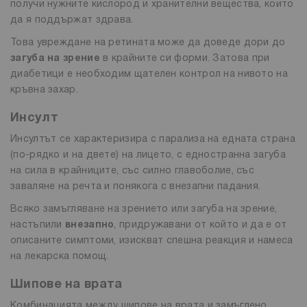
получи нужните кислород и хранителни вещества, които
да я поддържат здрава.
Това увреждане на ретината може да доведе дори до
загуба на зрение
в крайните си форми. Затова при
диабетици е необходим щателен контрол на нивото на
кръвна захар.
Инсулт
Инсултът се характеризира с парализа на едната страна
(по-рядко и на двете) на лицето, с едностранна загуба
на сила в крайниците, със силно главоболие, със
заваляне на речта и понякога с внезапни падания.
Всяко замъгляване на зрението или загуба на зрение,
настъпили
внезапно
, придружавани от който и да е от
описаните симптоми, изискват спешна реакция и намеса
на лекарска помощ.
Шипове на врата
Комбинацията между шипове на врата и замъглено