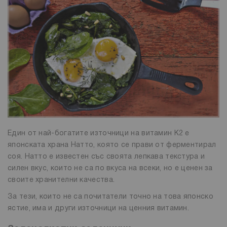
Един от най-богатите източници на витамин К2 е
японската храна Натто, която се прави от ферментирал
соя. Натто е известен със своята лепкава текстура и
силен вкус, които не са по вкуса на всеки, но е ценен за
своите хранителни качества.
За тези, които не са почитатели точно на това японско
ястие, има и други източници на ценния витамин.