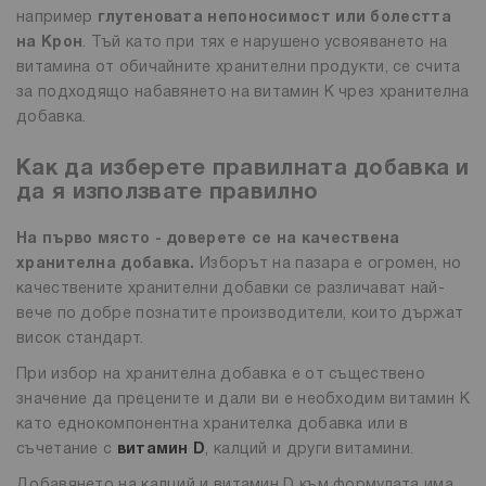
например
глутеновата непоносимост или болестта
на Крон
. Тъй като при тях е нарушено усвояването на
витамина от обичайните хранителни продукти, се счита
за подходящо набавянето на витамин К чрез хранителна
добавка.
Как да изберете правилната добавка и
да я използвате правилно
На първо място - доверете се на качествена
хранителна добавка.
Изборът на пазара е огромен, но
качествените хранителни добавки се различават най-
вече по добре познатите производители, които държат
висок стандарт.
При избор на хранителна добавка е от съществено
значение да прецените и дали ви е необходим витамин К
като еднокомпонентна хранителка добавка или в
съчетание с
витамин D
, калций и други витамини.
Добавянето на калций и витамин D към формулата има