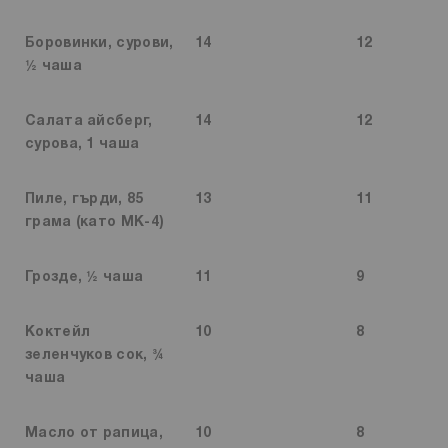
Боровинки, сурови,
14
12
½ чаша
Салата айсберг,
14
12
сурова, 1 чаша
Пиле, гърди, 85
13
11
грама (като MK-4)
Грозде, ½ чаша
11
9
Коктейл
10
8
зеленчуков сок, ¾
чаша
Масло от рапица,
10
8