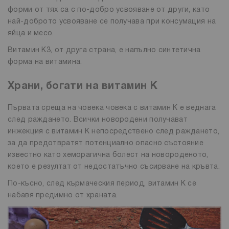
форми от тях са с по-добро усвояване от други, като
най-доброто усвояване се получава при консумация на
яйца и месо.
Витамин К3, от друга страна, е напълно синтетична
форма на витамина.
Храни, богати на витамин К
Първата среща на човека човека с витамин К е веднага
след раждането. Всички новородени получават
инжекция с витамин К непосредствено след раждането,
за да предотвратят потенциално опасно състояние
известно като хеморагична болест на новороденото,
което е резултат от недостатъчно съсирване на кръвта.
По-късно, след кърмаческия период, витамин К се
набавя предимно от храната.