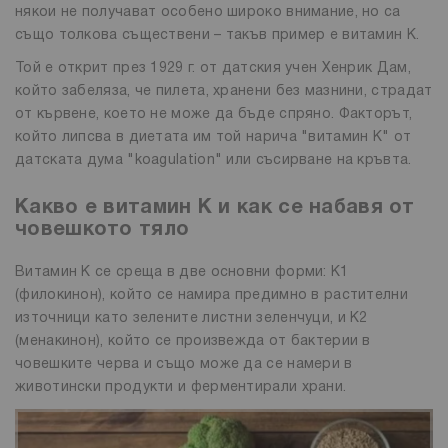
някои не получават особено широко внимание, но са
също толкова съществени – такъв пример е витамин К.
Той е открит през 1929 г. от датския учен Хенрик Дам,
който забеляза, че пилета, хранени без мазнини, страдат
от кървене, което не може да бъде спряно. Факторът,
който липсва в диетата им той нарича "витамин К" от
датската дума "koagulation" или съсирване на кръвта.
Какво е витамин К и как се набавя от
човешкото тяло
Витамин К се среща в две основни форми: K1
(филокинон), който се намира предимно в растителни
източници като зелените листни зеленчуци, и K2
(менакинон), който се произвежда от бактерии в
човешките черва и също може да се намери в
животински продукти и ферментирали храни.