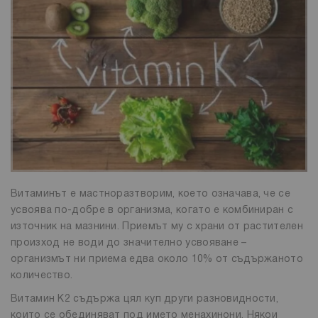
Витаминът е мастноразтворим, което означава, че се
усвоява по-добре в организма, когато е комбиниран с
източник на мазнини. Приемът му с храни от растителен
произход не води до значително усвояване –
организмът ни приема едва около 10% от съдържаното
количество.
Витамин К2 съдържа цял куп други разновидности,
които се обединяват под името менахинони. Някои