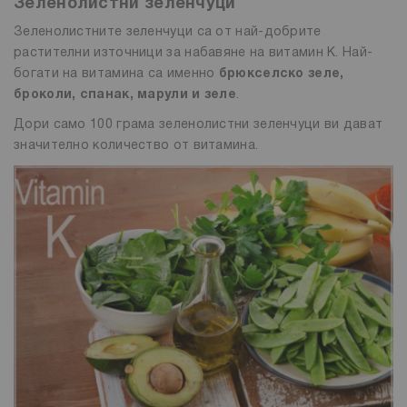
Зеленолистни зеленчуци
Зеленолистните зеленчуци са от най-добрите
растителни източници за набавяне на витамин К. Най-
богати на витамина са именно
брюкселско зеле,
броколи, спанак, марули и зеле
.
Дори само 100 грама зеленолистни зеленчуци ви дават
значително количество от витамина.