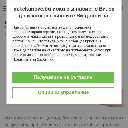
Прескачане
Търсене
Люб
Ко
към
aptekanove.bg иска съгласието Ви, за
съдържанието
Вход
да използва личните Ви данни за:
Начало
Блог
Здравословен начин на живот
Хранене
Храни, богати на витамин К
Ние използваме бисквитки, за да ти поднасяме
персонализирани оферти, да ти дадем възможно най-
Храни, богати на витамин К
доброто и гладко шопинг преживяване и да подобряваме
постоянно нашите услуги. Ако не искаш да приемеш
опционалните бисквитки по-долу, това ще е жалко, защото
може да повлияе на качеството на поднесените услуги при
нас. Ако искаш да разбереш повече, молим, прочети
Политиката за бисквитки
.
Получаване на съгласие
Опции за управление
Има определени вещества, без които телата ни не могат
да функционират. Едни от тях са витамините. Сред тях