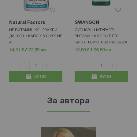
Natural Factors
SWANSON
NF ВИТАМИН К2 120МКГ И
СУОНСЪН НАТУРАЛЕН
Д3 1000IU КАПС Х 60 1292 NF
ВИТАМИН К2 СОФТ ГЕЛ
А
КАПС 100МКГ Х 30 SWU672 A
14,31 €
/
27,99 лв.
13,60 €
/
26,60 лв.
КУПИ
КУПИ
За автора