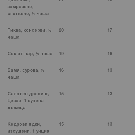
Едемаме,
21
18
замразено,
сготвено, ½ чаша
Тиква, консерви, ½
20
17
чаша
Сок от нар, ¾ чаша
19
16
Бамя, сурова, ½
16
13
чаша
Салатен дресинг,
15
13
Цезар, 1 супена
лъжица
Кедрови ядки,
15
13
изсушени, 1 унция