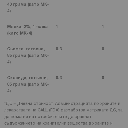
40 грама (като MK-
4)
Мляко, 2%, 1 чаша
1
1
(като MK-4)
Сьомга, готвена,
0.3
0
85 грама (като MK-
4)
Скариди, готвени,
0.3
0
85 грама (като MK-
4)
*ДС = Дневна стойност. Администрацията по храните и
лекарствата на САЩ (FDA) разработва метриката ДС, за
да помогне на потребителите да сравнят
съдържанието на хранителни вещества в храните и