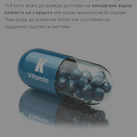
тъй като може да доведе до поява на
калциране върху
клапите на сърцето
или върху кръвоносните съдове.
Това води до различни болестни състояния на
сърдечно-съдовата система.