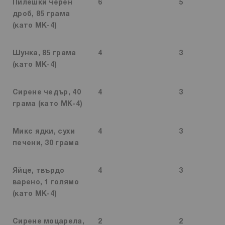
Пилешки черен
6
5
дроб, 85 грама
(като MK-4)
Шунка, 85 грама
4
3
(като MK-4)
Сирене чедър, 40
4
3
грама (като MK-4)
Микс ядки, сухи
4
3
печени, 30 грама
Яйце, твърдо
4
3
варено, 1 голямо
(като MK-4)
Сирене моцарела,
2
2