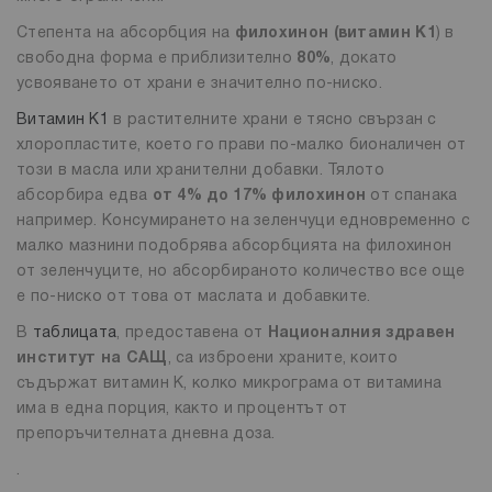
Степента на абсорбция на
филохинон (витамин К1
) в
свободна форма е приблизително
80%
, докато
усвояването от храни е значително по-ниско.
Витамин К1
в растителните храни е тясно свързан с
хлоропластите, което го прави по-малко бионаличен от
този в масла или хранителни добавки. Тялото
абсорбира едва
от 4% до 17% филохинон
от спанака
например. Консумирането на зеленчуци едновременно с
малко мазнини подобрява абсорбцията на филохинон
от зеленчуците, но абсорбираното количество все още
е по-ниско от това от маслата и добавките.
В
таблицата
, предоставена от
Националния здравен
институт на САЩ
, са изброени храните, които
съдържат витамин К, колко микрограма от витамина
има в една порция, както и процентът от
препоръчителната дневна доза.
.