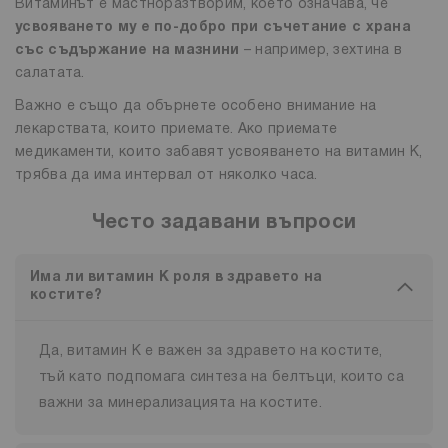
Витаминът е мастноразтворим, което означава, че
усвояването му е по-добро при съчетание с храна
със съдържание на мазнини
– например, зехтина в
салатата.
Важно е също да обърнете особено внимание на
лекарствата, които приемате. Ако приемате
медикаменти, които забавят усвояването на витамин К,
трябва да има интервал от няколко часа.
Често задавани въпроси
Има ли витамин К роля в здравето на
костите?
Да, витамин К е важен за здравето на костите,
тъй като подпомага синтеза на белтъци, които са
важни за минерализацията на костите.