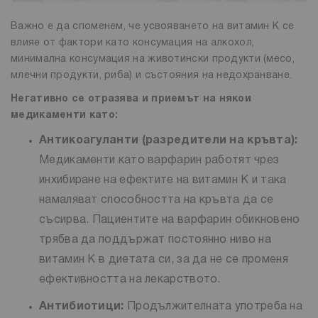
Важно е да споменем, че усвояването на витамин К се
влияе от фактори като консумация на алкохол,
минимална консумация на животински продукти (месо,
млечни продукти, риба) и състояния на недохранване.
Негативно се отразява и приемът на някои
медикаменти като:
Антикоагуланти (разредители на кръвта):
Медикаменти като варфарин работят чрез
инхибиране на ефектите на витамин К и така
намаляват способността на кръвта да се
съсирва. Пациентите на варфарин обикновено
трябва да поддържат постоянно ниво на
витамин К в диетата си, за да не се променя
ефективността на лекарството.
Антибиотици:
Продължителната употреба на