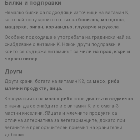
Билки и подправки
Немалко билки са подходящи източници на витамин К,
като най-популярните от тях са
босилек, магданоз,
мащерка, риган, кориандър, глухарче и рукола
.
Особено подходяща е употребата на градински чай за
снабдяване с витамин К. Някои други подправки, в
които се съдържа витаминът са
чили на прах, къри и
червен пипер
.
Други
Други храни, богати на витамин K2, са
месо, риба,
млечни продукти, яйца.
Консумацията на
мазна риба
поне
два пъти седмично
е начин да се снабдите и с витамин К, и с омега-3
мастни киселини. Яйцата и млечните продукти са
отлична алтернатива за вегетарианците, докато при
веганите е препоръчителен приемът на хранителни
добавки.