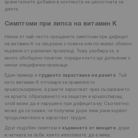
хранителните добавки в контекста на цялостната си
диета.
Симптоми при липса на витамин K
Някои от най-често срещаните симптоми при дефицит
на витамин К са свързани с повече или по-малко обилно
кървене от различен произход. Това, разбира се, е
много обобщено понятие, поради което ще допълним с
някои специфични признаци.
Един пример е
трудното зарастване на раните
. Тъй
като витамин К отговаря за правилното
кръвосъсирване, а раните зарастват чрез съсирването
на кръвта, образуването на защитен и кръвоспиращ
слой може да е нарушено при дефицита му. Съответно,
може да се окаже, че получени дори леки рани кървят
продължително и зарастват трудно.
Друг подобен симптом е
кървенето от венците
, дори
и четката за зъби, която използвате, да е мека.