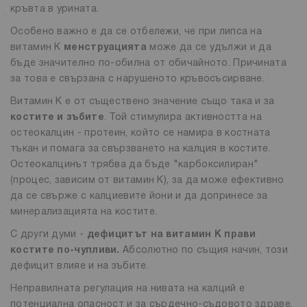
кръвта в урината.
Особено важно е да се отбележи, че при липса на
витамин К
менструацията
може да се удължи и да
бъде значително по-обилна от обичайното. Причината
за това е свързана с нарушеното кръвосъсирване.
Витамин К е от съществено значение също така и за
костите и зъбите
. Той стимулира активността на
остеокалцин - протеин, който се намира в костната
тъкан и помага за свързването на калция в костите.
Остеокалцинът трябва да бъде "карбоксилиран"
(процес, зависим от витамин К), за да може ефективно
да се свърже с калциевите йони и да допринесе за
минерализацията на костите.
С други думи -
дефицитът на витамин К прави
костите по-чупливи.
Абсолютно по същия начин, този
дефицит влияе и на зъбите.
Неправилната регулация на нивата на калций е
потенциална опасност и за сърдечно-съдовото здраве,