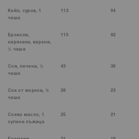
Кейл, суров, 1
113
94
чаша
Броколи,
110
92
нарязани, варени,
½ чаша
Соя, печена, ½
43
36
чаша
Сок от морков, ¾
28
23
чаша
Соево масло, 1
25
21
супена лъжица