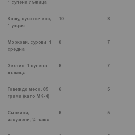
1 супена лъжица
Кашу, сухо печено,
10
8
1 унция
Моркови, сурови, 1
8
7
средна
Зехтин, 1 супена
8
7
лъжица
Говеждо месо, 85
6
5
грама (като MK-4)
Смокини,
6
5
изсушени, ¼ чаша