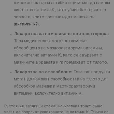
широкоспектърни антибиотици може да намали
нивата на витамин К, като убива бактериите в
червата, които произвеждат менахинон
(
витамин К2
).
Лекарства за намаляване на холестерола:
Тези медикаменти могат да намалят
абсорбцията на мазноразтворими витамини,
включително витамин К, като се свързват с
мазнините в храната и ги премахват от тялото.
Лекарства за отслабване:
Този тип продукти
могат да намалят способността на тялото да
абсорбира мазнини и мастноразтворими
витамини, включително витамин К.
Състояния, засягащи стомашно-чревния тракт, също
могат да попречат усвояването на витамин К. Такива са