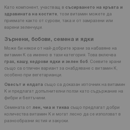
Като компонент, участващ в
съсирването на кръвта и
здравината на костите
, този витамин можете да
приемате както от сурови, така и от замразени или
варени зеленчуци.
Зърнени, бобови, семена и ядки
Може би някои от най-добрите храни за набавяне на
витамин К са именно в тази категория. Това включва
грах, кашу, кедрови ядки и зелен боб
. Соевите храни
също са отличен вариант за снабдяване с витамин К,
особено при вегетарианци.
Овесът и елдата
също са доказан източник на витамин
К и предлагат допълнителни ползи като съдържание на
фибри и белтъчини.
Семената от
лен, чиа и тиква
също предлагат добри
количества витамин К и могат лесно да се използват в
разнообразни ястия и закуски.