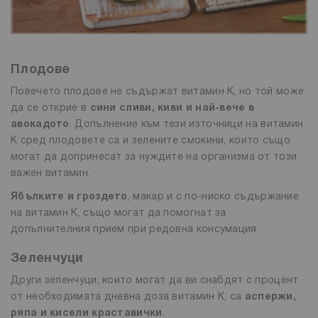
Плодове
Повечето плодове не съдържат витамин К, но той може
да се открие в
сини сливи, киви и най-вече в
авокадото
. Допълнение към тези източници на витамин
К сред плодовете са и зелените смокини, които също
могат да допринесат за нуждите на организма от този
важен витамин.
Ябълките и гроздето
, макар и с по-ниско съдържание
на витамин К, също могат да помогнат за
допълнителния прием при редовна консумация.
Зеленчуци
Други зеленчуци, които могат да ви снабдят с процент
от необходимата дневна доза витамин К, са
аспержи,
ряпа и кисели краставички
.