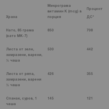
Микрограма
Процент
витамин К (mcg) в
Храна
порция
ДС*
Нато, 85 грама
850
708
(като MK-7)
Листа от зеле,
530
442
замразени, варени,
½ чаша
Листа от ряпа,
426
355
замразени, варени
½ чаша
Спанак, суров, 1
145
121
чаша