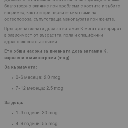
благотворно влияние при проблеми с костите и зъбите
например, както и при първите симптоми на
остеопороза, съпътстваща менопаузата при жените.
Препоръчителните дози за витамин К могат да варират
в зависимост от възрастта, пола и специфични
здравословни състояния.
Ето общи насоки за дневната доза витамин К,
изразени в микрограми (mcg):
За кърмачета:
0-6 месеца: 2.0 mcg
7-12 месеца: 2.5 mcg
За деца:
1-3 години: 30 mcg
4-8 години: 55 mcg