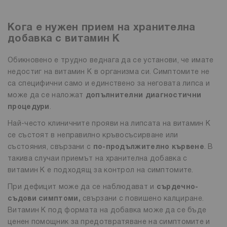
Кога е нужен прием на хранителна
добавка с витамин К
Обикновено е трудно веднага да се установи, че имате
недостиг на витамин К в организма си. Симптомите не
са специфични само и единствено за неговата липса и
може да се наложат
допълнителни диагностични
процедури
.
Най-често клиничните прояви на липсата на витамин К
се състоят в неправилно кръвосъсирване или
състояния, свързани с
по-продължително кървене
. В
такива случаи приемът на хранителна добавка с
витамин К е подходящ за контрол на симптомите.
При дефицит може да се наблюдават и
сърдечно-
съдови симптоми,
свързани с повишено калциране.
Витамин К под формата на добавка може да се бъде
ценен помощник за предотвратяване на симптомите и