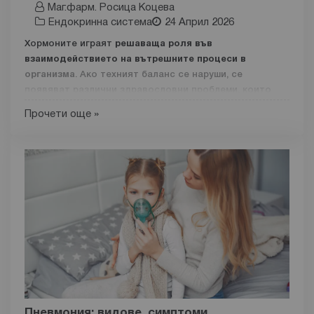
Маг.фарм. Росица Коцева
Ендокринна система
24 Април 2026
Хормоните играят
решаваща роля във
взаимодействието на вътрешните процеси в
организма
. Ако техният баланс се наруши, се
появяват различни здравословни проблеми, които
влияят на качеството на живот.
Прочети още »
Хормоналният дисбаланс може да се отрази на
метаболизма, съня, настроението, както и на ключови
функции в тялото. Причините за него включват
вредни навици, хроничен стрес, заболявания на
ендокринната система и естествени възрастови
промени.
Състоянието засяга както
жените
, така и
мъжете
. То
често води до промени в теглото, умора, нарушения в
цикъла, либидото и психоемоционалното състояние.
Поддържането на хормонален баланс изисква
воденето на здравословен начин на живот,
Пневмония: видове, симптоми,