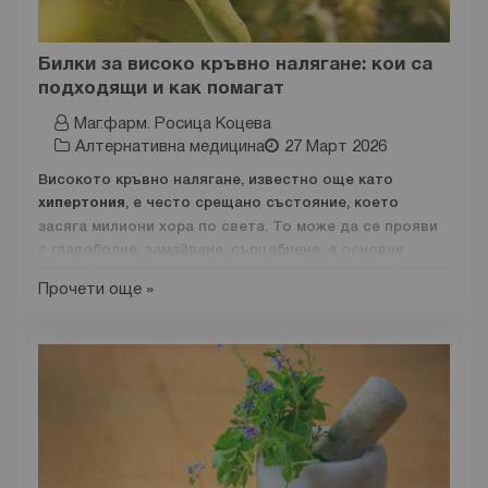
Какво представлява валерианата и как действа?
Валерианата (
Valeriana officinalis
), известна още и като
Билки за високо кръвно налягане: кои са
лечебна дилянка, е
многогодишна билка
, използвана
подходящи и как помагат
в традиционната медицина от векове при проблеми с
Маг.фарм. Росица Коцева
нервната система и съня. Тя съдържа редица активни
Алтернативна медицина
27 Март 2026
вещества, които ѝ придават уникални свойства и я
превръщат в ценен природен адаптоген
Високото кръвно налягане, известно още като
хипертония
, е често срещано състояние, което
засяга милиони хора по света. То може да се прояви
с главоболие, замайване, сърцебиене, а основни
причини за него са нездравословния начин на живот
Прочети още »
и генетичната предразположеност.
Наред с предписаното медицинско лечение, все
повече хора търсят
натурални подходи за подкрепа
на сърдечно-съдовото здраве
.
Билките за високо кръвно са подобен допълнителен
и ефективен метод. Те подобряват циркулацията,
допринасят за понижаване на налягането и