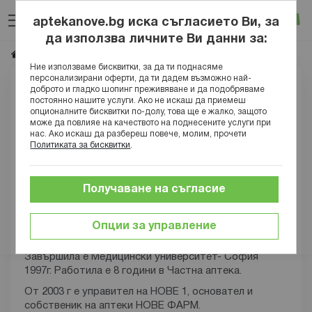
Прескачане
Търсене
Люб
Ко
към
aptekanove.bg иска съгласието Ви, за
съдържанието
Вход
да използва личните Ви данни за:
Маг.фарм. Росица Коцева
Начало
Блог
Ние използваме бисквитки, за да ти поднасяме
персонализирани оферти, да ти дадем възможно най-
доброто и гладко шопинг преживяване и да подобряваме
постоянно нашите услуги. Ако не искаш да приемеш
опционалните бисквитки по-долу, това ще е жалко, защото
може да повлияе на качеството на поднесените услуги при
нас. Ако искаш да разбереш повече, молим, прочети
Политиката за бисквитки
.
Получаване на съгласие
Росица Коцева
Опции за управление
Магистър-фармацевт
Завършила е Медицински университет- София
1997г. Работила е 8 години в Частна аптека.
От 2003 г е управител на НОВЕ 1, основател и
собственик на аптеки НОВЕ ФАРМ.