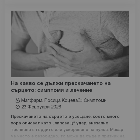
сравнително бързо с подходящо лечение, хроничният
тонзилит се характеризира с повтарящи се
възпаления и може да изисква специализирана грижа
и продължителна терапия.
Разбирането на причините, симптомите и
възможностите за лечение на тонзилита е ключово
за бързото възстановяване и предотвратяване на
усложнения, особено при хора, склонни към инфекции
на сливиците.
Какво е тонзилит?
Тонзилитът представлява
възпаление в задната част
На какво се дължи прескачането на
на гърлото
,
засягащо сливиците
. Те играят важна
сърцето: симптоми и лечение
роля на имунната система, като помагат за защита
Маг.фарм. Росица Коцева
Симптоми
срещу инфекции.
23 Февруари 2026
Сливиците продължават да работят активно дори по
Прескачането на сърцето е усещане, което много
време на сън, като филтрират микроорганизмите, но
хора описват като „липсващ“ удар, внезапно
при наличието на инфекция този процес води до
трепване в гърдите или ускоряване на пулса. Макар
дискомфорт и възпаление.
че често е безобидно, то може да бъде и признак на