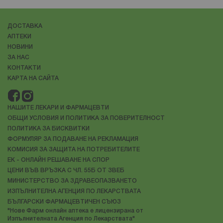
овална форма
, обграден от плътна капсула, която го
предпазва от защитните сили на организма.
ДОСТАВКА
Предпочитаното му местообитание е
назофаринксът
.
АПТЕКИ
Той може да живее в тялото, без да причинява
НОВИНИ
патологични прояви.
ЗА НАС
КОНТАКТИ
КАРТА НА САЙТА
НАШИТЕ ЛЕКАРИ И ФАРМАЦЕВТИ
ОБЩИ УСЛОВИЯ И ПОЛИТИКА ЗА ПОВЕРИТЕЛНОСТ
ПОЛИТИКА ЗА БИСКВИТКИ
ФОРМУЛЯР ЗА ПОДАВАНЕ НА РЕКЛАМАЦИЯ
КОМИСИЯ ЗА ЗАЩИТА НА ПОТРЕБИТЕЛИТЕ
ЕК - ОНЛАЙН РЕШАВАНЕ НА СПОР
ЦЕНИ ВЪВ ВРЪЗКА С ЧЛ. 55Б ОТ ЗВЕБ
МИНИСТЕРСТВО ЗА ЗДРАВЕОПАЗВАНЕТО
ИЗПЪЛНИТЕЛНА АГЕНЦИЯ ПО ЛЕКАРСТВАТА
БЪЛГАРСКИ ФАРМАЦЕВТИЧЕН СЪЮЗ
"Нове Фарм онлайн аптека е лицензирана от
Изпълнителната Агенция по Лекарствата"