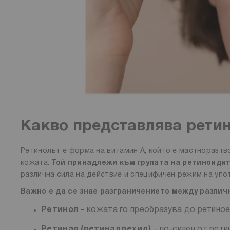
Какво представлява рети
Ретинолът е форма на витамин А, който е мастноразт
кожата.
Той принадлежи към групата на ретиноиди
различна сила на действие и специфичен режим на упо
Важно е да се знае разграничението между различ
Ретинол
- кожата го преобразува до ретиное
Ретинал (ретиналдехид)
- по-силен от рети