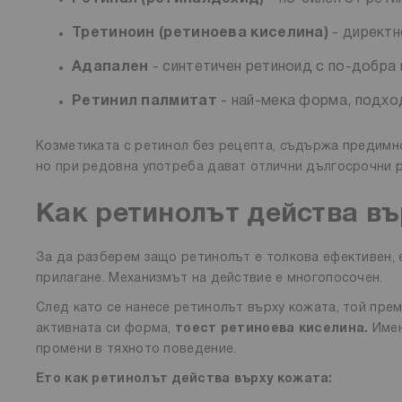
Третиноин (ретиноева киселина)
- директн
Адапален
- синтетичен ретиноид с по-добра 
Ретинил палмитат
- най-мека форма, подхо
Козметиката с ретинол без рецепта, съдържа предимно
но при редовна употреба дават отлични дългосрочни р
Как ретинолът действа въ
За да разберем защо ретинолът е толкова ефективен, е
прилагане. Механизмът на действие е многопосочен.
След като се нанесе ретинолът върху кожата, той пре
активната си форма,
тоест ретиноева киселина.
Имен
промени в тяхното поведение.
Ето как ретинолът действа върху кожата: