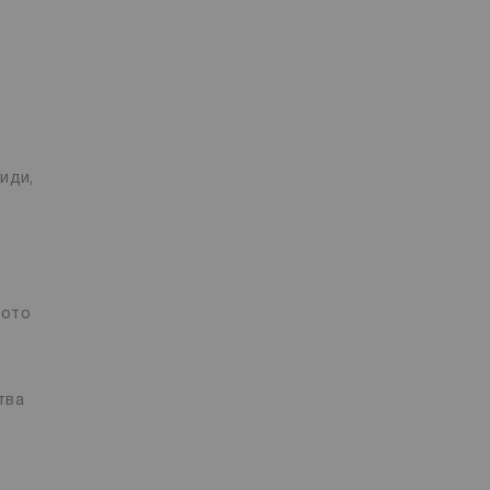
иди,
вото
тва