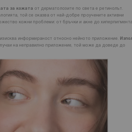
жата за кожата
от дерматолозите по света е ретинолът.
логията, той се оказва от най-добре проучените активни
ожество кожни проблеми: от бръчки и акне до хиперпигмент
то изисква информираност относно нейното приложение.
Изпо
 случаи на неправилно приложение, той може да доведе до