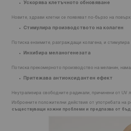
Ускорява клетъчното обновяване
Новите, здрави клетки се появяват по-бързо на повърх
Стимулира производството на колаген
Потиска ензимите, разграждащи колагена, и стимулира 
Инхибира меланогенезата
Потиска прекомерното производство на меланин, намал
Притежава антиоксидантен ефект
Неутрализира свободните радикали, причинени от UV л
Изброените положителни действия от употребата на ре
съществуващи кожни проблеми и предпазва от бъд