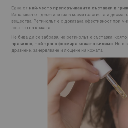
Една от
най-често препоръчваните съставки в гри
Използван от десетилетия в козметологията и дермато
вещества. Ретинолът е с доказана ефективност при мн
лош тен на кожата.
Не бива да се забравя, че ретинолът е съставка, коя
правилно, той трансформира кожата видимо
. Но в
дразнене, зачервяване и лющене на кожата.