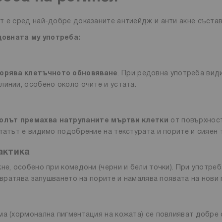
т е сред най-добре доказаните антиейдж и анти акне съста
довната му употреба:
корява клетъчното обновяване
. При редовна употреба вид
линии, особено около очите и устата.
олът премахва натрупаните мъртви клетки
от повърхнос
татът е видимо подобрение на текстурата и порите и сияен 
актика
не, особено при комедони (черни и бели точки). При употреб
вратява запушването на порите и намалява появата на нови 
ма (хормонална пигментация на кожата) се повлияват добре 