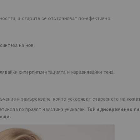
ността, а старите се отстраняват по-ефективно.
синтеза на нов.
явайки хиперпигментацията и изравнявайки тена.
ъчение и замърсяване, които ускоряват стареенето на кожат
тинола го правят наистина уникален.
Той едновременно ле
ещи.