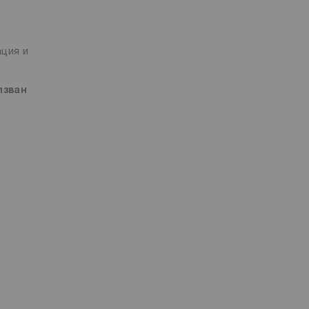
ация и
лзван