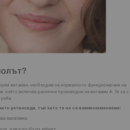
нолът?
ворим витамин, необходим за нормалното функциониране на
те
, която включва различни производни на витамин А. Те са с
треба.
ните ретиноиди, тъй като те не са взаимозаменяеми:
ва киселина.
нол, дава по-бърз ефект.