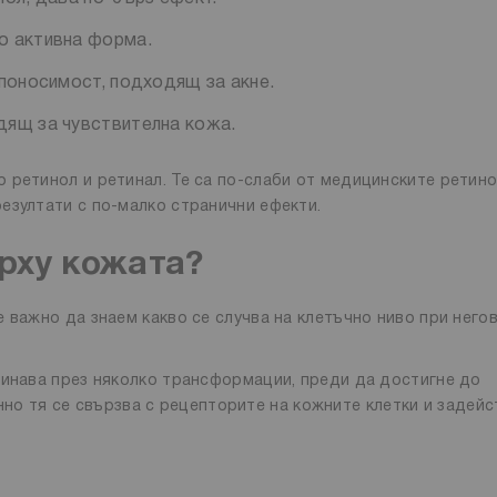
о активна форма.
поносимост, подходящ за акне.
дящ за чувствителна кожа.
 ретинол и ретинал. Те са по-слаби от медицинските ретино
езултати с по-малко странични ефекти.
рху кожата?
 важно да знаем какво се случва на клетъчно ниво при него
минава през няколко трансформации, преди да достигне до
но тя се свързва с рецепторите на кожните клетки и задейс