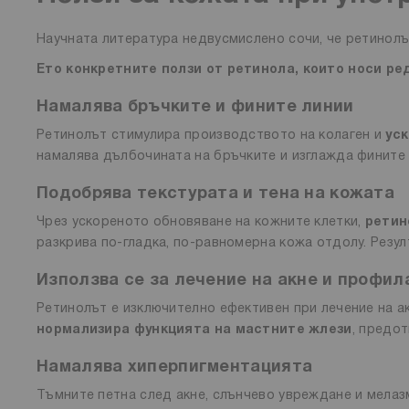
Научната литература недвусмислено сочи, че ретинолъ
Ето конкретните ползи от ретинола, които носи ре
Намалява бръчките и фините линии
Ретинолът стимулира производството на колаген и
ус
намалява дълбочината на бръчките и изглажда фините 
Подобрява текстурата и тена на кожата
Чрез ускореното обновяване на кожните клетки,
ретин
разкрива по-гладка, по-равномерна кожа отдолу. Резул
Използва се за лечение на акне и профил
Ретинолът е изключително ефективен при лечение на ак
нормализира функцията на мастните жлези
, предот
Намалява хиперпигментацията
Тъмните петна след акне, слънчево увреждане и мелаз