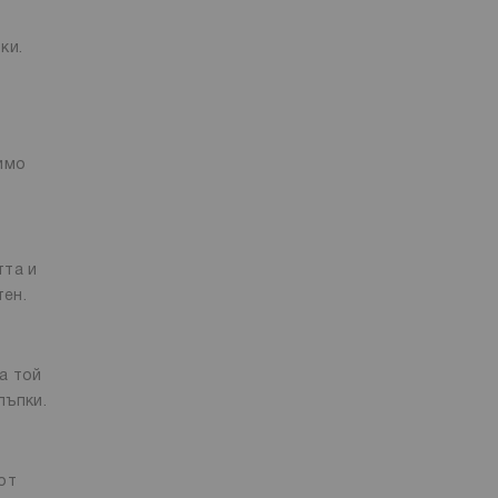
вки.
имо
тта и
тен.
а той
пъпки.
от