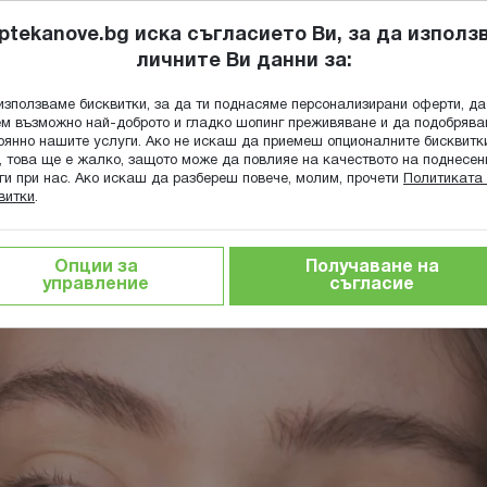
ptekanove.bg иска съгласието Ви, за да използ
личните Ви данни за:
ПОПИТАЙ Ф
използваме бисквитки, за да ти поднасяме персонализирани оферти, да
Търсене
м възможно най-доброто и гладко шопинг преживяване и да подобряв
оянно нашите услуги. Ако не искаш да приемеш опционалните бисквитк
КА
ГРИЖА ЗА МАЙКАТА И ДЕТЕТО
ХРАНИТЕЛНИ ДОБАВКИ
, това ще е жалко, защото може да повлияе на качеството на поднесен
ги при нас. Ако искаш да разбереш повече, молим, прочети
Политиката 
витки
.
съставки
Грижа за кожата с ретинол: ползи, рискове и съ
Опции за
Получаване на
и, рискове и съвети
управление
съгласие