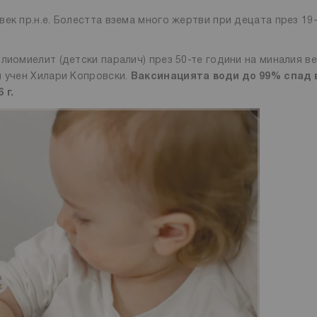
ек пр.н.е. Болестта взема много жертви при децата през 19-
лиомиелит (детски паралич) през 50-те години на миналия ве
я учен Хилари Копровски.
Ваксинацията води до 99% спад 
 г.