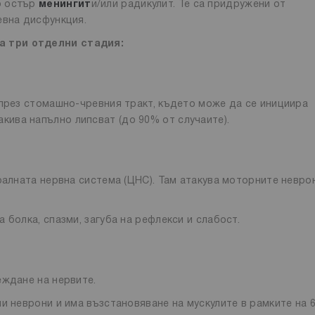
о остър
менингит
и/или радикулит. Те са придружени от
евна дисфункция.
а три отделни стадия:
 през стомашно-чревния тракт, където може да се инициира
акива напълно липсват (до 90% от случаите).
ралната нервна система (ЦНС). Там атакува моторните невро
 болка, спазми, загуба на рефлекси и слабост.
еждане на нервите.
и неврони и има възстановяване на мускулите в рамките на 