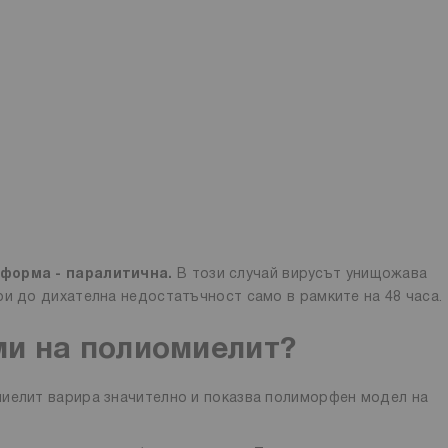
 форма - паралитична.
В този случай вирусът унищожава
ри до дихателна недостатъчност само в рамките на 48 часа.
ми на полиомиелит?
миелит варира значително и показва полиморфен модел на