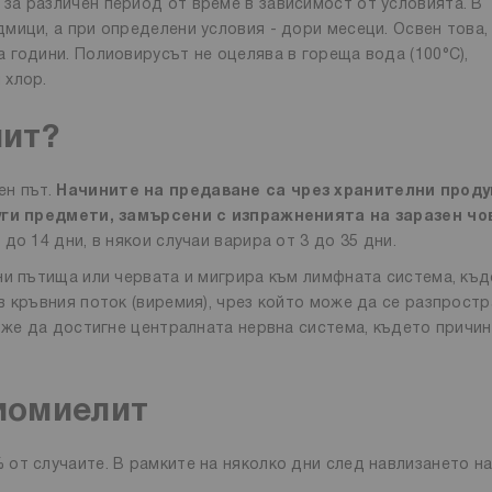
а различен период от време в зависимост от условията. В
мици, а при определени условия - дори месеци. Освен това,
 години. Полиовирусът не оцелява в гореща вода (100°C),
 хлор.
лит?
ен път.
Начините на предаване са чрез хранителни проду
руги предмети, замърсени с изпражненията на заразен чо
о 14 дни, в някои случаи варира от 3 до 35 дни.
ни пътища или червата и мигрира към лимфната система, къ
 кръвния поток (виремия), чрез който може да се разпростр
може да достигне централната нервна система, където причи
иомиелит
от случаите. В рамките на няколко дни след навлизането н