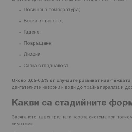
Повишена температура;
Болки в гърлото;
Гадене;
Повръщане;
Диария;
Силна отпадналост.
Около 0,05–0,5% от случаите развиват най-тежката
двигателните неврони и води до трайна парализа и до
Какви са стадийните фор
Засягането на централната нервна система при полио
симптоми.