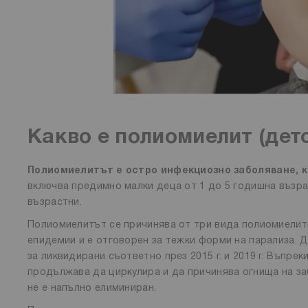
Какво е полиомиелит (дет
Полиомиелитът е остро инфекциозно заболяване, к
включва предимно малки деца от 1 до 5 годишна възра
възрастни.
Полиомиелитът се причинява от три вида полиомиелитни 
епидемии и е отговорен за тежки форми на парализа. 
за ликвидирани съответно през 2015 г. и 2019 г. Въпрек
продължава да циркулира и да причинява огнища на за
не е напълно елиминиран.