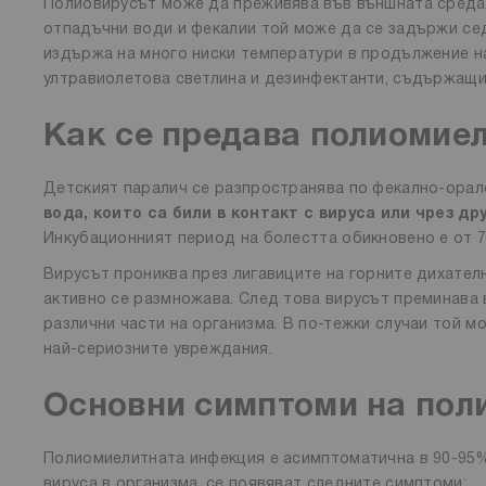
Полиовирусът може да преживява във външната среда з
отпадъчни води и фекалии той може да се задържи сед
издържа на много ниски температури в продължение на
ултравиолетова светлина и дезинфектанти, съдържащи
Как се предава полиомие
Детският паралич се разпространява по фекално-орал
вода, които са били в контакт с вируса или чрез д
Инкубационният период на болестта обикновено е от 7 д
Вирусът прониква през лигавиците на горните дихател
активно се размножава. След това вирусът преминава в
различни части на организма. В по-тежки случаи той 
най-сериозните увреждания.
Основни симптоми на пол
Полиомиелитната инфекция е асимптоматична в 90-95% 
вируса в организма, се появяват следните симптоми: