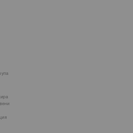
рупа
кира
явени
ция