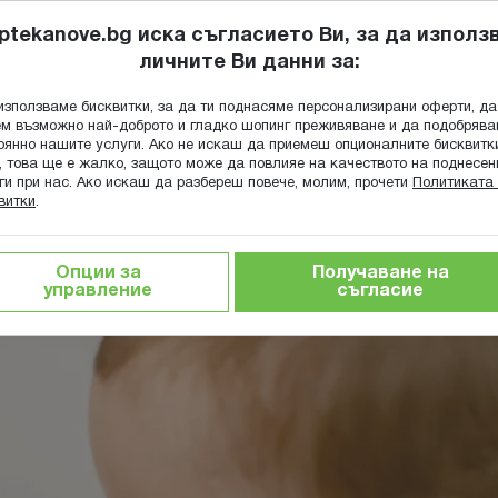
ptekanove.bg иска съгласието Ви, за да използ
личните Ви данни за:
ПОПИТАЙ Ф
използваме бисквитки, за да ти поднасяме персонализирани оферти, да
Търсене
м възможно най-доброто и гладко шопинг преживяване и да подобряв
оянно нашите услуги. Ако не искаш да приемеш опционалните бисквитк
КА
ГРИЖА ЗА МАЙКАТА И ДЕТЕТО
ХРАНИТЕЛНИ ДОБАВКИ
, това ще е жалко, защото може да повлияе на качеството на поднесен
ги при нас. Ако искаш да разбереш повече, молим, прочети
Политиката 
витки
.
гия
Полиомиелит (детски паралич) - всичко, което трябва
Опции за
Получаване на
всичко, което трябва да знаете
управление
съгласие