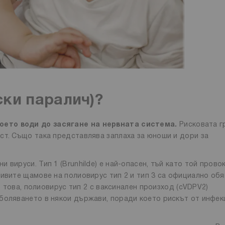
ски паралич)?
оето води до засягане на нервната система.
Рисковата г
ст. Също така представлява заплаха за юноши и дори за
вируси. Тип 1 (Brunhilde) е най-опасен, тъй като той прово
Дивите щамове на полиовирус тип 2 и тип 3 са официално об
и това, полиовирус тип 2 с ваксинален произход (cVDPV2)
боляването в някои държави, поради което рискът от инфек