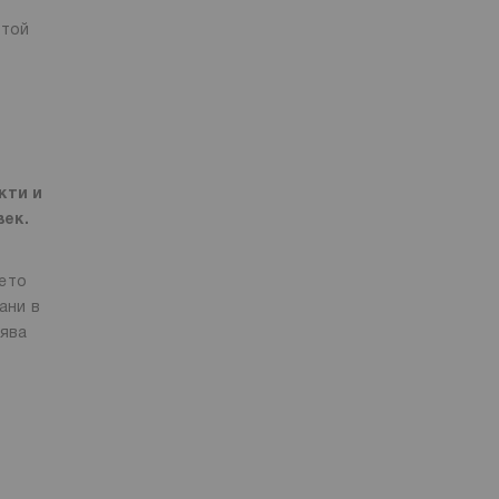
 той
кти и
век.
дето
ани в
нява
а