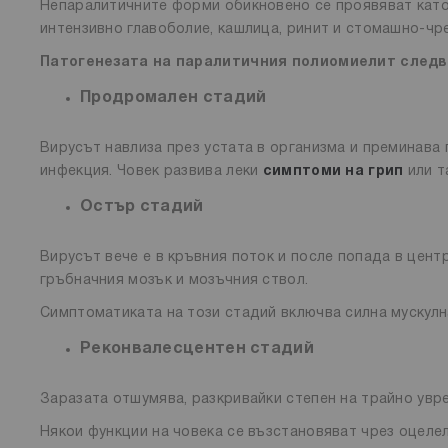
Непаралитичните форми обикновено се проявяват кат
интензивно главоболие, кашлица, ринит и стомашно-чр
Патогенезата на паралитичния полиомиелит следв
Продромален стадий
Вирусът навлиза през устата в организма и преминава
инфекция. Човек развива леки
симптоми на грип
или т
Остър стадий
Вирусът вече е в кръвния поток и после попада в цент
гръбначния мозък и мозъчния ствол.
Симптоматиката на този стадий включва силна мускулна
Реконвалесцентен стадий
Заразата отшумява, разкривайки степен на трайно увр
Някои функции на човека се възстановяват чрез оцелел