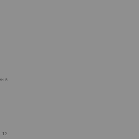
ни в
6-12