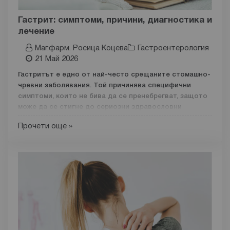
Правилната комбинация от дневна и нощна грижа не
Гастрит: симптоми, причини, диагностика и
само подобрява външния вид на кожата, но и
лечение
подпомага нейното дългосрочно здраве, като я прави
Маг.фарм. Росица Коцева
Гастроентерология
по-устойчива, балансирана и видимо по-сияйна.
21 Май 2026
Основни функции на дневния крем
Гастритът е едно от най-често срещаните стомашно-
В ежедневната грижа за кожата изборът на правилния
чревни заболявания. Той причинява специфични
симптоми, които не бива да се пренебрегват, защото
може да се стигне до сериозни здравословни
усложнения. В статията ще разгледаме основните
Прочети още »
причини за неговото възникване, най-характерните
симптоми, начините за диагностика и съвременното
лечение. Ще обърнем внимание и на мерките за
профилактика, както и на възможните усложнения при
нелекуване.
Какво е гастрит?
Гастритът е
болестно състояние, което предизвиква
възпаление на стомашната лигавица.
Той причинява
увреждане на най-вътрешния слой на стомашно-