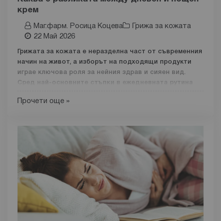
доколко са оправдани опасенията около тяхното
крем
използване.
Маг.фарм. Росица Коцева
Грижа за кожата
Какво представляват парабените?
22 Май 2026
Парабените в козметиката са едни от най-често
Грижата за кожата е неразделна част от съвременния
използваните консервиращи агенти, чиято
основна
начин на живот, а изборът на подходящи продукти
роля е да предпазват козметичните продукти от
играе ключова роля за нейния здрав и сияен вид.
развитието
Сред най-основните стъпки в ежедневната рутина
стои използването на крем за лице.
Често обаче
Прочети още »
възниква въпросът какви са разликите между дневния
и нощния крем и необходимо ли е да използваме и
двата.
Макар да изглеждат сходни,
дневният и нощният
крем имат напълно различни функции
, съобразени с
естествения ритъм на кожата. През деня тя се нуждае
от защита срещу външни фактори и поддържане на
оптимална хидратация. През нощта кожата активира
процесите на възстановяване и регенерация. Именно
затова
продуктите, които използвате, трябва да
отговарят на тези различни потребности
.