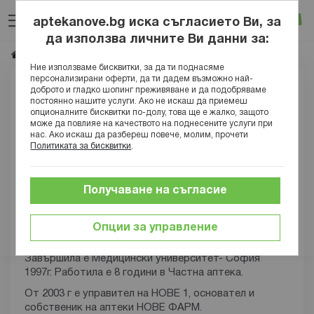
Прескачане
Търсене
Люб
Ко
към
aptekanove.bg иска съгласието Ви, за
съдържанието
Вход
да използва личните Ви данни за:
Маг.фарм. Росица Коцева
Начало
Блог
Ние използваме бисквитки, за да ти поднасяме
персонализирани оферти, да ти дадем възможно най-
доброто и гладко шопинг преживяване и да подобряваме
постоянно нашите услуги. Ако не искаш да приемеш
опционалните бисквитки по-долу, това ще е жалко, защото
може да повлияе на качеството на поднесените услуги при
нас. Ако искаш да разбереш повече, молим, прочети
Политиката за бисквитки
.
Получаване на съгласие
Росица Коцева
Опции за управление
Магистър-фармацевт
Завършила е Медицински университет- София
1997г. Работила е 8 години в Частна аптека.
От 2003 г е управител на НОВЕ 1, основател и
собственик на аптеки НОВЕ ФАРМ.