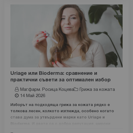
ваксина от полския учен Хилари Копровски.
Ваксинацията води до 99% спад в заболеваемостта
от полиомиелит между 1988 и 2006 г.
Какво е полиомиелит (детски паралич)?
Полиомиелитът е остро инфекциозно заболяване,
което води до засягане на нервната система.
Рисковата група включва предимно малки деца от 1
до 5 годишна възраст. Също така представлява
заплаха за юноши и дори за възрастни.
Полиомиелитът се причинява от три вида
Uriage или Bioderma: сравнение и
полиомиелитни вируси. Тип 1 (Brunhilde) е най-опасен,
практични съвети за оптимален избор
тъй като той провокира епидемии и е отговорен за
тежки форми на парализа. Дивите щамове на
Маг.фарм. Росица Коцева
Грижа за кожата
полиовирус тип 2 и тип 3 са официално обявени за
14 Май 2026
ликвидирани съответно през 2015 г. и 2019 г. Въпреки
Изборът на подходяща грижа за кожата рядко е
това, полиовирус тип 2 с ваксинален произход
толкова лесен, колкото изглежда, особено когато
(cVDPV2) продължава
става дума за
утвърдени марки като Uriage и
Bioderma
. И двете са с добра репутация, широки
продуктови линии и силно присъствие на пазара. В