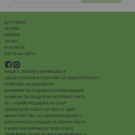
контрол върху състоянието.
Какво представляват невродегенеративните
заболявания?
ДОСТАВКА
Невродегенеративните заболявания включват
АПТЕКИ
различни видове болести, при които
клетките в
НОВИНИ
централната нервна система не функционират
ЗА НАС
КОНТАКТИ
КАРТА НА САЙТА
НАШИТЕ ЛЕКАРИ И ФАРМАЦЕВТИ
ОБЩИ УСЛОВИЯ И ПОЛИТИКА ЗА ПОВЕРИТЕЛНОСТ
ПОЛИТИКА ЗА БИСКВИТКИ
ФОРМУЛЯР ЗА ПОДАВАНЕ НА РЕКЛАМАЦИЯ
КОМИСИЯ ЗА ЗАЩИТА НА ПОТРЕБИТЕЛИТЕ
ЕК - ОНЛАЙН РЕШАВАНЕ НА СПОР
ЦЕНИ ВЪВ ВРЪЗКА С ЧЛ. 55Б ОТ ЗВЕБ
МИНИСТЕРСТВО ЗА ЗДРАВЕОПАЗВАНЕТО
ИЗПЪЛНИТЕЛНА АГЕНЦИЯ ПО ЛЕКАРСТВАТА
БЪЛГАРСКИ ФАРМАЦЕВТИЧЕН СЪЮЗ
"Нове Фарм онлайн аптека е лицензирана от