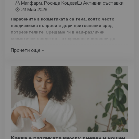
Маг.фарм. Росица Коцева
Активни съставки
23 Май 2026
Парабените в козметиката са тема, която често
предизвиква въпроси и дори притеснения сред
потребителите. Срещаме ги в най-различни
козметични средства - от кремове и лосиони до
продукти за грим и грижа за косата.
Основната им
Прочети още »
роля е да предпазват формулите от разваляне и да
удължават тяхната стабилност.
Въпреки че звучат „химично“,
парабените се
използват в козметичната индустрия от
десетилетия
именно заради своята ефективност
като консервиращи агенти. Това, което често ги
поставя под въпрос, е стремежът към все по-„чисти“
формули и продукти с естествен произход, които
потребителите възприемат като по-безопасни.
В следващите редове ще разгледаме по-подробно
какво представляват парабените в козметиката,
какви видове съществуват, каква е тяхната функция и
Каква е разликата между дневен и нощен