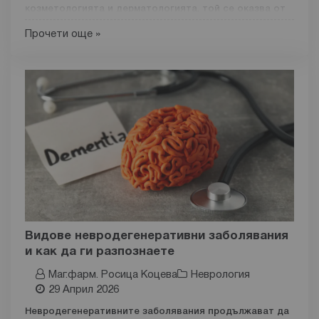
козметологията и дерматологията, той се оказва от
най-добре проучените активни вещества. Ретинолът
Прочети още »
е с доказана ефективност при множество кожни
проблеми: от бръчки и акне до хиперпигментация и
лош тен на кожата.
Не бива да се забравя, че ретинолът е съставка,
която изисква информираност относно нейното
приложение.
Използван правилно, той трансформира
кожата видимо
. Но в случаи на неправилно
приложение, той може да доведе до дразнене,
зачервяване и лющене на кожата.
Какво представлява ретинолът?
Ретинолът е форма на витамин А, който е
мастноразтворим витамин, необходим за нормалното
Видове невродегенеративни заболявания
функциониране на кожата.
Той принадлежи към
и как да ги разпознаете
групата на ретиноидите
, която включва различни
Маг.фарм. Росица Коцева
Неврология
производни на витамин А. Те са с различна сила на
29 Април 2026
действие и специфичен режим на употреба.
Невродегенеративните заболявания продължават да
Важно е да се знае разграничението между