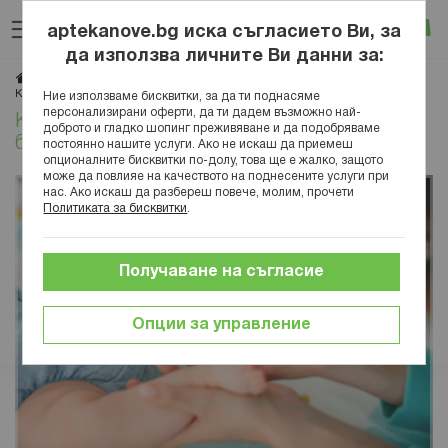
Прескачане
Търсене
Люб
Ко
към
aptekanove.bg иска съгласието Ви, за
съдържанието
Вход
да използва личните Ви данни за:
Начало
Блог
Здраве
Детско здраве
Каква козметика е нужна за новородено бебе
Ние използваме бисквитки, за да ти поднасяме
персонализирани оферти, да ти дадем възможно най-
Каква козметика е нужна за новородено
доброто и гладко шопинг преживяване и да подобряваме
бебе
постоянно нашите услуги. Ако не искаш да приемеш
опционалните бисквитки по-долу, това ще е жалко, защото
може да повлияе на качеството на поднесените услуги при
нас. Ако искаш да разбереш повече, молим, прочети
Политиката за бисквитки
.
Получаване на съгласие
Опции за управление