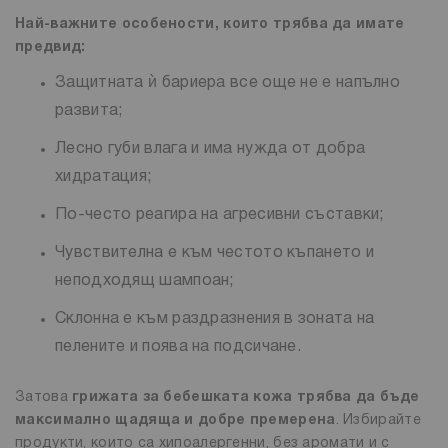
Най-важните особености, които трябва да имате
предвид:
Защитната ѝ бариера все още не е напълно
развита;
Лесно губи влага и има нужда от добра
хидратация;
По-често реагира на агресивни съставки;
Чувствителна е към честото къпането и
неподходящ шампоан;
Склонна е към раздразнения в зоната на
пелените и поява на подсичане.
Затова
грижата за бебешката кожа трябва да бъде
максимално щадяща и добре премерена
. Избирайте
продукти, които са хипоалергенни, без аромати и с