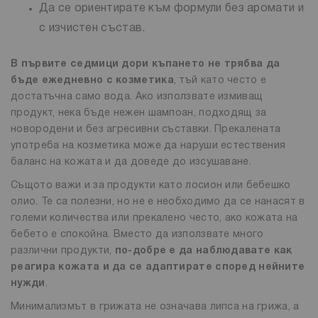
Да се ориентирате към формули без аромати и
с изчистен състав.
В първите седмици дори къпането не трябва да
бъде ежедневно с козметика
, тъй като често е
достатъчна само вода. Ако използвате измиващ
продукт, нека бъде нежен шампоан, подходящ за
новородени и без агресивни съставки. Прекалената
употреба на козметика може да наруши естествения
баланс на кожата и да доведе до изсушаване.
Същото важи и за продукти като лосион или бебешко
олио. Те са полезни, но не е необходимо да се нанасят в
големи количества или прекалено често, ако кожата на
бебето е спокойна. Вместо да използвате много
различни продукти,
по-добре е да наблюдавате как
реагира кожата и да се адаптирате според нейните
нужди
.
Минимализмът в грижата не означава липса на грижа, а