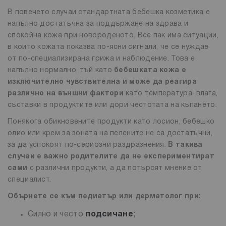
В повечето случаи стандартната бебешка козметика е
напълно достатъчна за поддържане на здрава и
спокойна кожа при новороденото. Все пак има ситуации,
в които кожата показва по-ясни сигнали, че се нуждае
от по-специализирана грижа и наблюдение. Това е
напълно нормално, тъй като
бебешката кожа е
изключително чувствителна и може да реагира
различно на външни фактори
като температура, влага,
съставки в продуктите или дори честотата на къпането.
Понякога обикновените продукти като лосион, бебешко
олио или крем за зоната на пелените не са достатъчни,
за да успокоят по-сериозни раздразнения.
В такива
случаи е важно родителите да не експериментират
сами
с различни продукти, а да потърсят мнение от
специалист.
Обърнете се към педиатър или дерматолог при:
Силно и често
подсичане
;