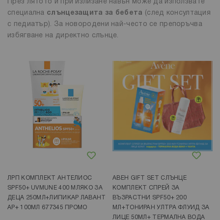
През лятото и при излизане навън може да използвате
специална
слънцезащита за бебета
(след консултация
с педиатър). За новородени най-често се препоръчва
избягване на директно слънце.
Добави в любими
Добави в любими
ЛРП КОМПЛЕКТ АНТЕЛИОС
АВЕН GIFT SET СЛЪНЦЕ
SPF50+ UVMUNE 400 МЛЯКО ЗА
КОМПЛЕКТ СПРЕЙ ЗА
ДЕЦА 250МЛ+ЛИПИКАР ЛАВАНТ
ВЪЗРАСТНИ SPF50+ 200
AP+ 100МЛ 677345 ПРОМО
МЛ+ТОНИРАН УЛТРА ФЛУИД ЗА
ЛИЦЕ 50МЛ+ ТЕРМАЛНА ВОДА