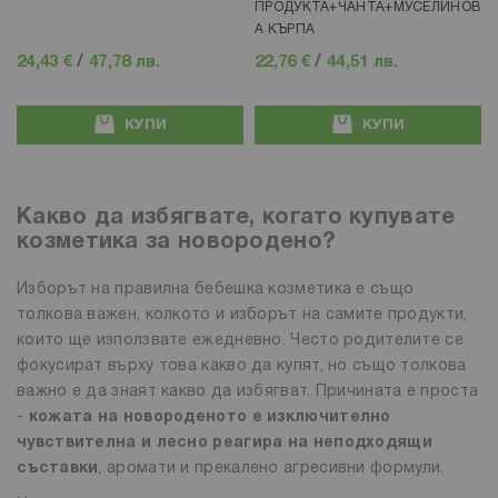
ПРОДУКТА+ЧАНТА+МУСЕЛИНОВ
А КЪРПА
24,43 €
/
47,78 лв.
22,76 €
/
44,51 лв.
КУПИ
КУПИ
Какво да избягвате, когато купувате
козметика за новородено?
Изборът на правилна бебешка козметика е също
толкова важен, колкото и изборът на самите продукти,
които ще използвате ежедневно. Често родителите се
фокусират върху това какво да купят, но също толкова
важно е да знаят какво да избягват. Причината е проста
-
кожата на новороденото е изключително
чувствителна и лесно реагира на неподходящи
съставки
, аромати и прекалено агресивни формули.