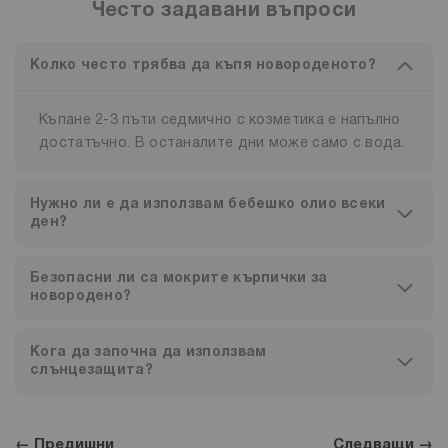
Често задавани въпроси
Колко често трябва да къпя новороденото?
Къпане 2-3 пъти седмично с козметика е напълно
достатъчно. В останалите дни може само с вода.
Нужно ли е да използвам бебешко олио всеки
ден?
Безопасни ли са мокрите кърпички за
новородено?
Кога да започна да използвам
слънцезащита?
← Предишни
Следващи →