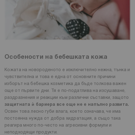
Особености на бебешката кожа
Кожата на новороденото е изключително нежна, тънка и
чувствителна и това е една от основните причини
изборът на бебешка козметика да бъде толкова важен
още от първите дни. Тя е по-податлива на изсушаване,
раздразнения и реакции към различни съставки, защото
защитната ѝ бариера все още не е напълно развита.
Освен това лесно губи влага, което означава, че има
постоянна нужда от добра хидратация, а също така
реагира много по-често на агресивни формули и
неподходящи продукти.