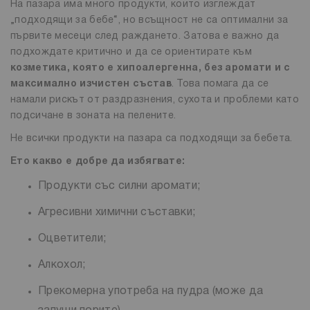
На пазара има много продукти, които изглеждат
„подходящи за бебе“, но всъщност не са оптимални за
първите месеци след раждането. Затова е важно да
подхождате критично и да се ориентирате към
козметика, която е хипоалергенна, без аромати и с
максимално изчистен състав
. Това помага да се
намали рискът от раздразнения, сухота и проблеми като
подсичане в зоната на пелените.
Не всички продукти на пазара са подходящи за бебета.
Ето какво е добре да избягвате:
Продукти със силни аромати;
Агресивни химични съставки;
Оцветители;
Алкохол;
Прекомерна употреба на пудра (може да