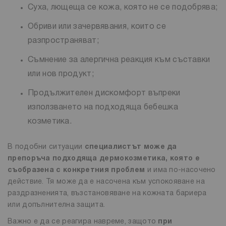
Суха, лющеща се кожа, която не се подобрява;
Обриви или зачервявания, които се
разпространяват;
Съмнение за алергична реакция към съставки
или нов продукт;
Продължителен дискомфорт въпреки
използването на подходяща бебешка
козметика.
В подобни ситуации
специалистът може да
препоръча подходяща дермокозметика, която е
съобразена с конкретния проблем
и има по-насочено
действие. Тя може да е насочена към успокояване на
раздразненията, възстановяване на кожната бариера
или допълнителна защита.
Важно е да се реагира навреме, защото
при