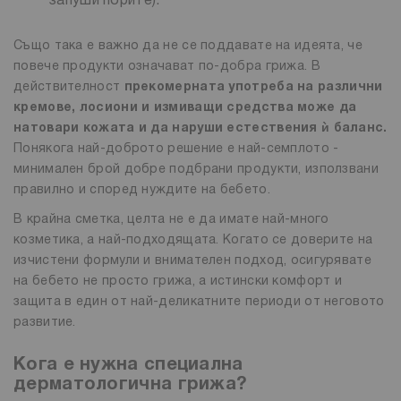
запуши порите).
Също така е важно да не се поддавате на идеята, че
повече продукти означават по-добра грижа. В
действителност
прекомерната употреба на различни
кремове, лосиони и измиващи средства може да
натовари кожата и да наруши естествения ѝ баланс.
Понякога най-доброто решение е най-семплото -
минимален брой добре подбрани продукти, използвани
правилно и според нуждите на бебето.
В крайна сметка, целта не е да имате най-много
козметика, а най-подходящата. Когато се доверите на
изчистени формули и внимателен подход, осигурявате
на бебето не просто грижа, а истински комфорт и
защита в един от най-деликатните периоди от неговото
развитие.
Кога е нужна специална
дерматологична грижа?