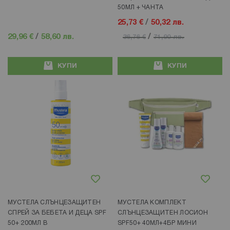
50МЛ + ЧАНТА
25,73 €
/
50,32 лв.
29,96 €
/
58,60 лв.
/
36,76 €
71,90 лв.
КУПИ
КУПИ
Добави в любими
Добави в любими
МУСТЕЛА СЛЪНЦЕЗАЩИТЕН
МУСТЕЛА КОМПЛЕКТ
СПРЕЙ ЗА БЕБЕТА И ДЕЦА SPF
СЛЪНЦЕЗАЩИТЕН ЛОСИОН
50+ 200МЛ В
SPF50+ 40МЛ+4БР МИНИ