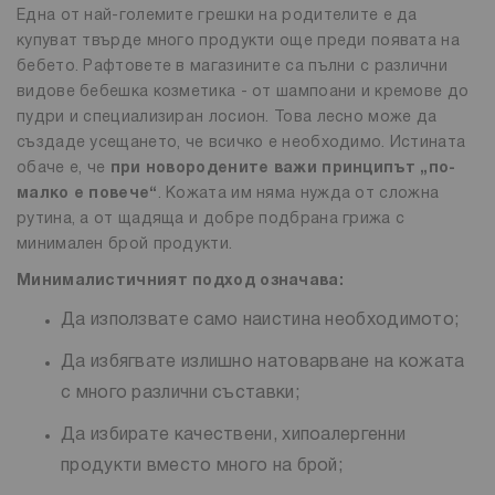
Една от най-големите грешки на родителите е да
купуват твърде много продукти още преди появата на
бебето. Рафтовете в магазините са пълни с различни
видове бебешка козметика - от шампоани и кремове до
пудри и специализиран лосион. Това лесно може да
създаде усещането, че всичко е необходимо. Истината
обаче е, че
при новородените важи принципът „по-
малко е повече“
. Кожата им няма нужда от сложна
рутина, а от щадяща и добре подбрана грижа с
минимален брой продукти.
Минималистичният подход означава:
Да използвате само наистина необходимото;
Да избягвате излишно натоварване на кожата
с много различни съставки;
Да избирате качествени, хипоалергенни
продукти вместо много на брой;