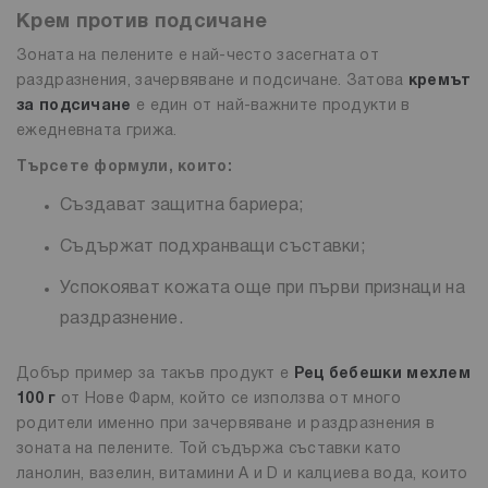
Крем против подсичане
Зоната на пелените е най-често засегната от
раздразнения, зачервяване и подсичане. Затова
кремът
за подсичане
е един от най-важните продукти в
ежедневната грижа.
Търсете формули, които:
Създават защитна бариера;
Съдържат подхранващи съставки;
Успокояват кожата още при първи признаци на
раздразнение.
Добър пример за такъв продукт е
Рец бебешки мехлем
100 г
от Нове Фарм, който се използва от много
родители именно при зачервяване и раздразнения в
зоната на пелените. Той съдържа съставки като
ланолин, вазелин, витамини A и D и калциева вода, които