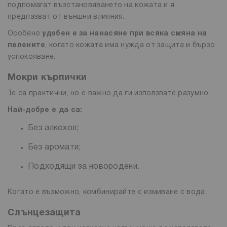
подпомагат възстановяването на кожата и я
предпазват от външни влияния.
Особено
удобен е за нанасяне при всяка смяна на
пелените
, когато кожата има нужда от защита и бързо
успокояване.
Мокри кърпички
Те са практични, но е важно да ги използвате разумно.
Най-добре е да са:
Без алкохол;
Без аромати;
Подходящи за новородени.
Когато е възможно, комбинирайте с измиване с вода.
Слънцезащита