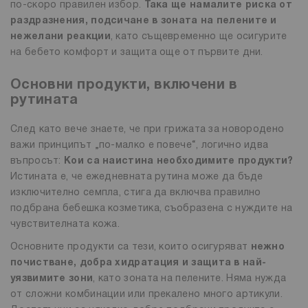
по-скоро правилен избор.
Така ще намалите риска от
раздразнения, подсичане в зоната на пелените и
нежелани реакции
, като същевременно ще осигурите
на бебето комфорт и защита още от първите дни.
Основни продукти, включени в
рутината
След като вече знаете, че при грижата за новородено
важи принципът „по-малко е повече“, логично идва
въпросът:
Кои са наистина необходимите продукти?
Истината е, че ежедневната рутина може да бъде
изключително семпла, стига да включва правилно
подбрана бебешка козметика, съобразена с нуждите на
чувствителната кожа.
Основните продукти са тези, които осигуряват
нежно
почистване, добра хидратация и защита в най-
уязвимите зони
, като зоната на пелените. Няма нужда
от сложни комбинации или прекалено много артикули.