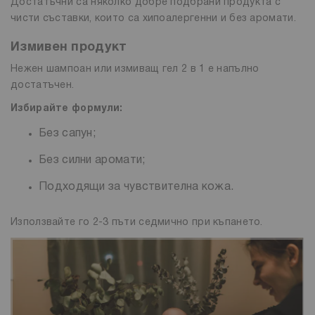
Достатъчни са няколко добре подбрани продукта с
чисти съставки, които са хипоалергенни и без аромати.
Измивен продукт
Нежен шампоан или измиващ гел 2 в 1 е напълно
достатъчен.
Избирайте формули:
Без сапун;
Без силни аромати;
Подходящи за чувствителна кожа.
Използвайте го 2-3 пъти седмично при къпането.