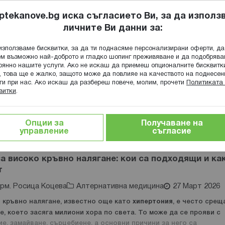
ptekanove.bg иска съгласието Ви, за да използ
личните Ви данни за:
ПОПИТАЙ Ф
използваме бисквитки, за да ти поднасяме персонализирани оферти, да
Търсене
м възможно най-доброто и гладко шопинг преживяване и да подобряв
оянно нашите услуги. Ако не искаш да приемеш опционалните бисквитк
КА
ГРИЖА ЗА МАЙКАТА И ДЕТЕТО
ХРАНИТЕЛНИ ДОБАВКИ
, това ще е жалко, защото може да повлияе на качеството на поднесен
ги при нас. Ако искаш да разбереш повече, молим, прочети
Политиката 
витки
.
Опции за
Получаване на
лопедия
управление
съгласие
а високо кръвно налягане: кои са подходящи и ка
т
рм. Росица Коцева
Алтернативна медицина
27 Март 2026
 кръвно налягане, известно още като
хипертония
, е често срещ
, което засяга милиони хора по света. То може да се прояви с
е, замайване, сърцебиене, а основни причини за него са