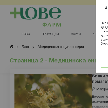
Прескачане
a
към
съдържанието
Ние 
даде
пост
НОВО
ПРОМОЦИИ
МАРКИ
КОЗМЕТИ
долу
услу
биск
Начало
Блог
Медицинска енциклопедия
Страница 2 - Медицинска енцик
Билки з
помага
Маг.фа
Високото
състояние
главоболи