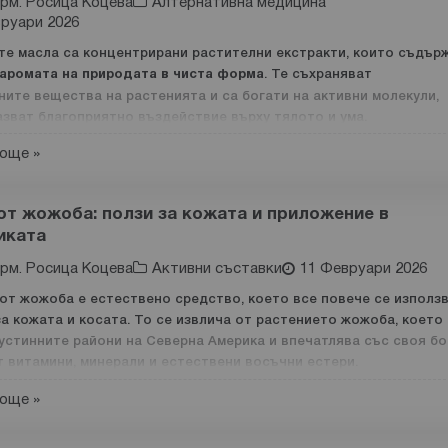
рм. Росица Коцева
Алтернативна медицина
руари 2026
щите редове нашите фармацевти споделят полезна информаци
това кои билки подпомагат имунитета и защо се считат за толк
те масла са концентрирани растителни екстракти, които съдър
и.
 аромата на природата в чиста форма
. Те съхраняват
ните вещества на растенията и са богати на активни молекули,
азват благоприятно въздействие върху тялото и ума.
та (
Echinacea
) се използва отдавна в народната медицина за
 на
имунната система
. Тя е една от най-полезните билки, които
още »
зползват етерични масла от древността до днес поради ползите
ат от различни вирусни инфекции.
итежават. Те са свързани както с релакс и подобряване на
ето, така и с добрата грижа за здравето и кожата.
о растение съдържа богата гама от полезни съединения:
от жожоба: ползи за кожата и приложение в
едставляват етеричните масла?
иката
ини;
те масла са
високо концентрирани природни екстракти
.
рм. Росица Коцева
Активни съставки
11 Февруари 2026
рични масла;
вличат от различни части на растенията:
от жожоба е естествено средство, което все повече се използв
изахариди;
за кожата и косата. То се извлича от растението жожоба, което
тове;
анични киселини;
пустинните райони на Северна Америка и впечатлява със своя бо
т витамини, минерали и естествени восъчни естери.
та;
воноиди;
бла;
още »
кална комбинация прави маслото
подходящо средство за
арова, ферулова и кафеена киселини;
ане
,
омекотяване и подпомагане на естествения балан
с на все
и;
онини;