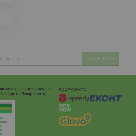
м
ато
а
АБОНИРАНЕ
ози
тъй
йн аптека е лицензирана от
ДОСТАВЯМЕ С:
Агенция по Лекарствата"