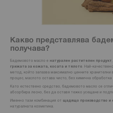
Какво представлява бадем
получава?
Бадемовото масло е
натурален растителен продукт
грижата за кожата, косата и тялото
. Най-качествен
метод, който запазва максимално ценните хранителни 
процес, маслото остава чисто, без химична обработка 
Като естествено средство, бадемовото масло се отли
абсорбира лесно, без да оставя тежко усещане и под
Именно тази комбинация от
щадящо производство и 
натуралната козметика.