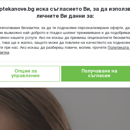
ptekanove.bg иска съгласието Ви, за да използ
личните Ви данни за:
ПОПИТАЙ Ф
използваме бисквитки, за да ти поднасяме персонализирани оферти, да
Търсене
м възможно най-доброто и гладко шопинг преживяване и да подобряв
оянно нашите услуги. Ако не искаш да приемеш опционалните бисквитк
КА
ГРИЖА ЗА МАЙКАТА И ДЕТЕТО
ХРАНИТЕЛНИ ДОБАВКИ
, това ще е жалко, защото може да повлияе на качеството на поднесен
ги при нас. Ако искаш да разбереш повече, молим, прочети
Политиката 
витки
.
съставки
Бадемово масло: ползи за кожата и косата и пр
Опции за
Получаване на
а и косата и приложение в козмети
управление
съгласие