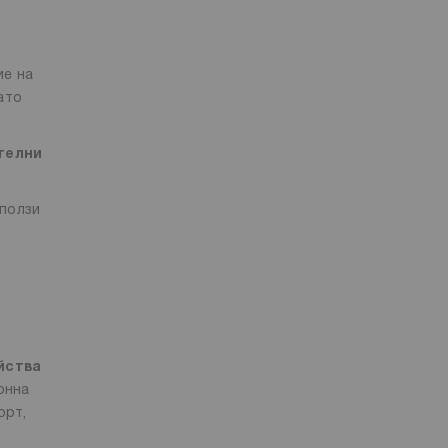
ие на
ато
телни
 ползи
йства
онна
орт,