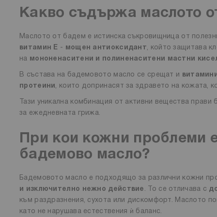
Какво съдържа маслото о
Маслото от бадем е истинска съкровищница от полезни
витамин Е
-
мощен антиоксидант
, който защитава к
на
мононенаситени и полиненаситени мастни кисе
В състава на бадемовото масло се срещат и
витамини
протеини
, които допринасят за здравето на кожата, к
Тази уникална комбинация от активни вещества прави
за ежедневната грижа.
При кои кожни проблеми 
бадемово масло?
Бадемовото масло е подходящо за различни кожни пр
и изключително нежно действие
. То се отличава с
д
към раздразнения, сухота или дискомфорт. Маслото п
като не нарушава естествения ѝ баланс.