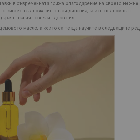
тавки в съвременната грижа благодарение на своето
нежно
ва с високо съдържание на съединения, които подпомагат
държа техният свеж и здрав вид.
демовото масло, а които са те ще научите в следващите ред