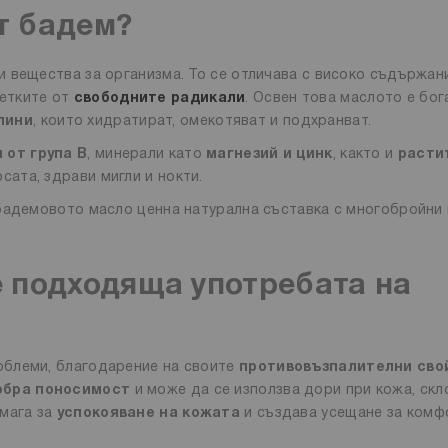
т бадем?
 вещества за организма. То се отличава с високо съдържан
летките от
свободните радикали
. Освен това маслото е бог
лини
, които хидратират, омекотяват и подхранват.
 от група B
, минерали като
магнезий и цинк
, както и
расти
осата, здрави мигли и нокти.
 бадемовото масло ценна натурална съставка с многобройни
е подходяща употребата на
облеми, благодарение на своите
противовъзпалителни сво
обра поносимост
и може да се използва дори при кожа, скл
омага за
успокояване на кожата
и създава усещане за комф