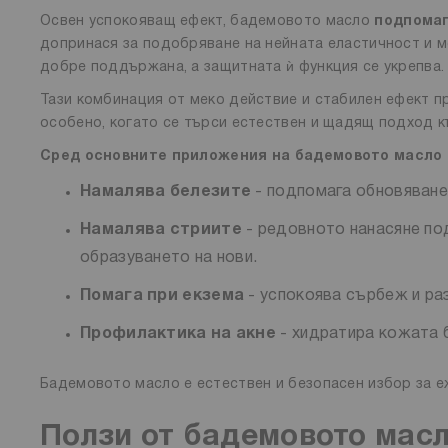
Освен успокояващ ефект, бадемовото масло
подпомаг
допринася за подобряване на нейната еластичност и м
добре поддържана, а защитната ѝ функция се укрепва
Тази комбинация от меко действие и стабилен ефект 
особено, когато се търси естествен и щадящ подход к
Сред основните приложения на бадемовото масло 
Намалява белезите
- подпомага обновяванет
Намалява стриите
- редовното нанасяне по
образуването на нови.
Помага при екзема
- успокоява сърбеж и ра
Профилактика на акне
- хидратира кожата б
Бадемовото масло е естествен и безопасен избор за е
Ползи от бадемовото масл