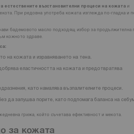
а естествените възстановителни процеси на кожата
и
екота. При редовна употреба кожата изглежда по-гладка и п
.
прави бадемовото масло подходящ избор за продължителна 
ъм кожното здраве.
са:
о на кожата и изравняването на тена.
добрява еластичността на кожата и предотвратява
здразнения, като намалява възпалителните процеси.
ез да запушва порите, като подпомага баланса на себу
жедневна грижа, който съчетава ефективност и мекота.
о за кожата