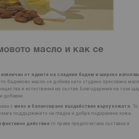
овото масло и как се
,
извличан от ядките на сладкия бадем и широко използв
ото бадемово масло се добива като студено пресовано масл
вещества и естествения му състав. Благодарение на този щ
и добавки.
чава с
меко и балансирано въздействие върху кожата
. То
помага поддържането на гладка и добре подхранена кожа.
ефективно действие
го прави предпочитана съставка в