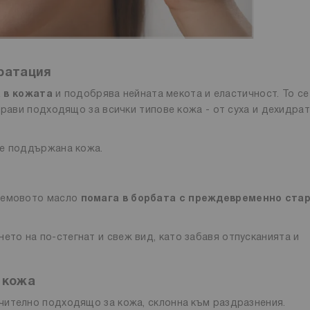
ратация
 в кожата
и подобрява нейната мекота и еластичност. То се
прави подходящо за всички типове кожа - от суха и дехидра
ре поддържана кожа.
адемовото масло
помага в борбата с преждевременно ста
то на по-стегнат и свеж вид, като забавя отпусканията и
 кожа
чително подходящо за кожа, склонна към раздразнения.