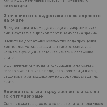
както и да се елиминира престоя в помещения с
тютюнев дим.
Значението на хидратацията за здравето
на очите
Дехидратацията може да доведе до уморени и
сухи
очи
. Резултатът е
дискомфорт и замъглено зрение
.
Пиенето на достатъчно количество вода през целия
ден поддържа хидратацията в тялото, осигурява
нормална функция на слъзните канали и овлажнява
очите.
В допълнение към водата, консумацията на храни с
високо съдържание на вода, като краставици и диня,
също помага за поддържане на добра хидратация на
очите.
Влияние на съня върху зрението и как да
го оптимизираме
Сънят е важен за здравето на цялото тяло, в това число