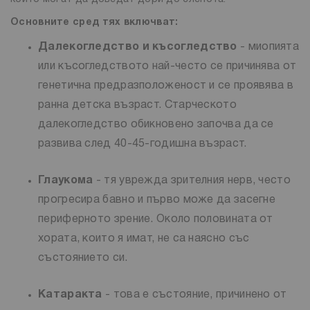
Основните сред тях включват:
Далекогледство и късогледство
- миопията
или късогледството най-често се причинява от
генетична предразположеност и се проявява в
ранна детска възраст. Старческото
далекогледство обикновено започва да се
развива след 40-45-годишна възраст.
Глаукома
- тя уврежда зрителния нерв, често
прогресира бавно и първо може да засегне
периферното зрение. Около половината от
хората, които я имат, не са наясно със
състоянието си.
Катаракта
- това е състояние, причинено от