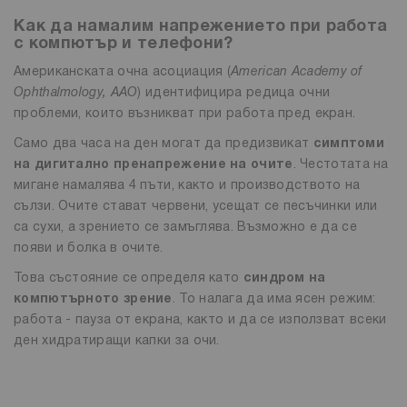
Как да намалим напрежението при работа
с компютър и телефони?
Американската очна асоциация (
American Academy of
Ophthalmology, AAO
) идентифицира редица очни
проблеми, които възникват при работа пред екран.
Само два часа на ден могат да предизвикат
симптоми
на дигитално пренапрежение на очите
. Честотата на
мигане намалява 4 пъти, както и производството на
сълзи. Очите стават червени, усещат се песъчинки или
са сухи, а зрението се замъглява. Възможно е да се
появи и болка в очите.
Това състояние се определя като
синдром на
компютърното зрение
. То налага да има ясен режим:
работа - пауза от екрана, както и да се използват всеки
ден хидратиращи капки за очи.