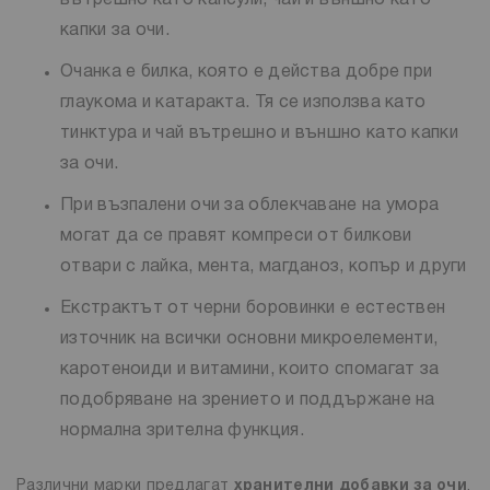
капки за очи.
Очанка е билка, която е действа добре при
глаукома и катаракта. Тя се използва като
тинктура и чай вътрешно и външно като капки
за очи.
При възпалени очи за облекчаване на умора
могат да се правят компреси от билкови
отвари с лайка, мента, магданоз, копър и други
Екстрактът от черни боровинки е естествен
източник на всички основни микроелементи,
каротеноиди и витамини, които спомагат за
подобряване на зрението и поддържане на
нормална зрителна функция.
Различни марки предлагат
хранителни добавки за очи
,