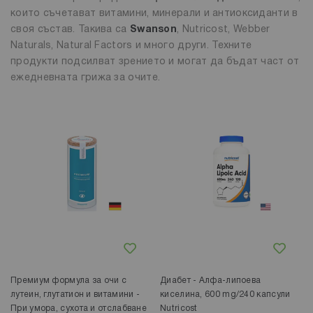
които съчетават витамини, минерали и антиоксиданти в
своя състав. Такива са
Swanson
, Nutricost, Webber
Naturals, Natural Factors и много други. Техните
продукти подсилват зрението и могат да бъдат част от
ежедневната грижа за очите.
Добави в любими
Добави в любими
Премиум формула за очи с
Диабет - Алфа-липоева
лутеин, глутатион и витамини -
киселина, 600 mg/240 капсули
При умора, сухота и отслабване
Nutricost