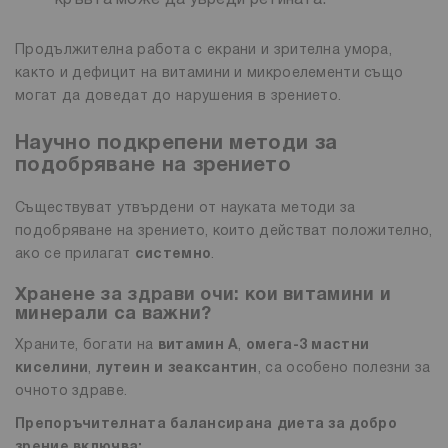
Продължителна работа с екрани и зрителна умора,
както и дефицит на витамини и микроелементи също
могат да доведат до нарушения в зрението.
Научно подкрепени методи за
подобряване на зрението
Съществуват утвърдени от науката методи за
подобряване на зрението, които действат положително,
ако се прилагат
системно
.
Хранене за здрави очи: кои витамини и
минерали са важни?
Храните, богати на
витамин А
,
омега-3 мастни
киселини
,
лутеин и зеаксантин
, са особено полезни за
очното здраве.
Препоръчителната балансирана диета за добро
зрение включва: