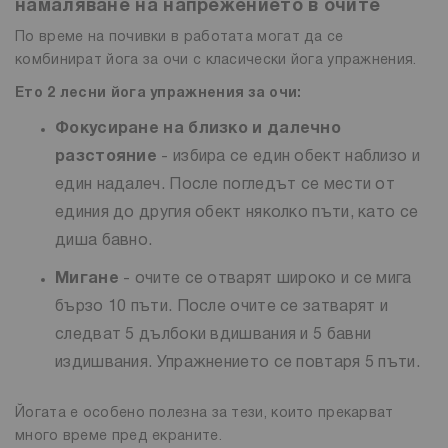
намаляване на напрежението в очите
По време на почивки в работата могат да се
комбинират йога за очи с класически йога упражнения.
Ето 2 лесни йога упражнения за очи:
Фокусиране на близко и далечно
разстояние
- избира се един обект наблизо и
един надалеч. После погледът се мести от
единия до другия обект няколко пъти, като се
диша бавно.
Мигане
- очите се отварят широко и се мига
бързо 10 пъти. После очите се затварят и
следват 5 дълбоки вдишвания и 5 бавни
издишвания. Упражнението се повтаря 5 пъти.
Йогата е особено полезна за тези, които прекарват
много време пред екраните.