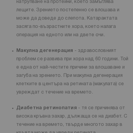
натрупване на протеини, което замъглява
лещите. Зрението постепенно се влошава и
може да доведе до слепота. Катарактата
засяга по-възрастните хора, което налага
операция на едното или на двете очи.
Макулна дегенерация
- здравословният
проблем се развива при хора над 60 години. Той
е една от най-честите причини за влошаване и
загуба на зрението. При макулна дегенерация
клетките в центъра на ретината (макулата) се
увреждат с течение на времето.
Диабетна ретинопатия
- тя се причинява от
висока кръвна захар, дължаща се на диабет. С
течение на времето, твърде многото захар в
кръвта може да увреди ретината.