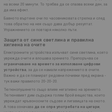
на всеки 20 минути. То трябва да се спазва всеки ден, за
да има ефект.
Бавното въртене очи по часовниковата стрелка и след
това обратно на нея също дава добър резултат.
Упражнението се повтаря няколко пъти.
Защита от синя светлина и правилна
хигиена на очите
Електронните устройства излъчват синя светлина, която
уврежда очите и влошава зрението. Препоръчва се
ограничаване на времето за използване цифрови
устройства
, за да се намали напрежението в очите.
Важно е да се планират редовни почивки пред екрана -
тук важи правилото 20-20-20.
Тютюнопушенето също влияе негативно на зрението.
Тютюневият дим съдържа голям брой вещества, които
увреждат кръвоносните съдове и лигавицата на окото.
А това означава
да се спре употребата на цигари
,