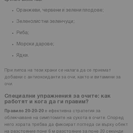
Оранжеви, червени и зелени плодове;
Зеленолистни зеленчуци;
Риба;
Морски дарове;
Ядки.
При липса на тези храни се налага да се приемат
добавки с антиоксиданти за очи, както и витамини за
очи.
Специални упражнения за очите: как
работят и кога да ги правим?
Правило 20-20-20
е ефективна стратегия за
облекчаване на симптомите на сухота в очите. Според
него хората трябва да фиксират погледа си върху обект
на разстояние поне 6 м разстояние за поне 20 секунди