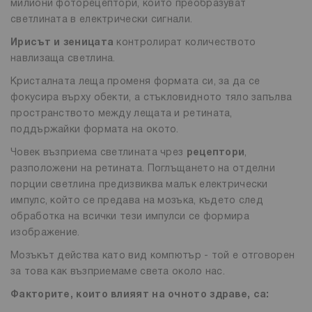
милиони фоторецептори, които преобразуват
светлината в електрически сигнали.
Ирисът и зеницата
контролират количеството
навлизаща светлина.
Кристалната леща променя формата си, за да се
фокусира върху обекти, а стъкловидното тяло запълва
пространството между лещата и ретината,
поддържайки формата на окото.
Човек възприема светлината чрез
рецептори
,
разположени на ретината. Поглъщането на отделни
порции светлина предизвиква малък електрически
импулс, който се предава на мозъка, където след
обработка на всички тези импулси се формира
изображение.
Мозъкът действа като вид компютър - той е отговорен
за това как възприемаме света около нас.
Факторите, които влияят на очното здраве, са: