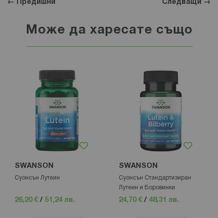
← Предишни
Следващи →
Може да харесате също
SWANSON
SWANSON
Суонсън Лутеин
Суонсън Стандартизиран
Лутеин и Боровинки
26,20 €
/
51,24 лв.
24,70 €
/
48,31 лв.