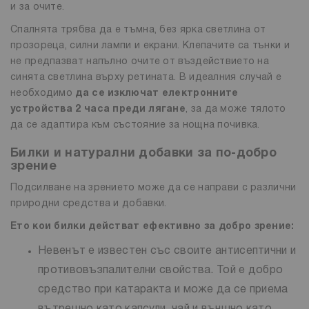
и за очите.
Спалнята трябва да е тъмна, без ярка светлина от
прозореца, силни лампи и екрани. Клепачите са тънки и
не предпазват напълно очите от въздействието на
синята светлина върху ретината. В идеалния случай е
необходимо
да се изключат електронните
устройства 2 часа преди лягане
, за да може тялото
да се адаптира към състояние за нощна почивка.
Билки и натурални добавки за по-добро
зрение
Подсилване на зрението може да се направи с различни
природни средства и добавки.
Ето кои билки действат ефективно за добро зрение:
Невенът е известен със своите антисептични и
противовъзпалителни свойства. Той е добро
средство при катаракта и може да се приема
вътрешно като капсули, чай и външно като