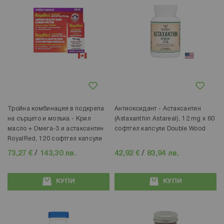
Добави в любими
Добави в любими
Тройна комбинация в подкрепа
Антиоксидант - Астаксантин
на сърцето и мозъка - Крил
(Astaxanthin Astareal), 12 mg х 60
масло + Омeга-3 и астаксантин
софтгел капсули Double Wood
RoyalRed, 120 софтгел капсули
73,27 €
/
143,30 лв.
42,92 €
/
83,94 лв.
КУПИ
КУПИ