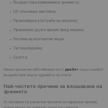
Възрастови изменения в зрението;
UV слънчева светлина;
Прекомерна употреба на алкохол;
Прекалено дълго време пред екрана;
Носене на контактни лещи;
Тютюнопушене;
Сухота.
Някои хронични заболявания като
диабет
също оказват
въздействие върху здравето на очите.
Най-честите причини за влошаване на
зрението
Установени са различни причини за нарушено зрение,
които могат да доведат дори до слепота.