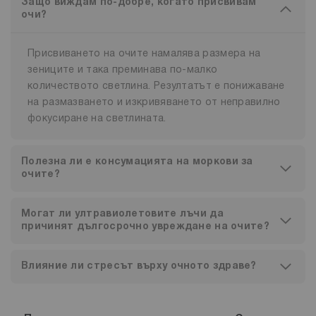
Защо виждам по-добре, когато присвивам
очи?
Присвиването на очите намалява размера на
зениците и така преминава по-малко
количеството светлина. Резултатът е понижаване
на размазването и изкривяването от неправилно
фокусиране на светлината.
Полезна ли е консумацията на моркови за
очите?
Могат ли ултравиолетовите лъчи да
причинят дългосрочно увреждане на очите?
Влияние ли стресът върху очното здраве?