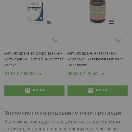
Добави в любими
Добави в любими
Антиоксидант за добро зрение -
Антиоксидант, Астаксантин
Астаксантин, 12 mg х 60 софтгел
комплекс, 60 капсули Mattisson
капсули
Healthstyle
41,07 €
/
80,33 лв.
38,57 €
/
75,44 лв.
КУПИ
КУПИ
Значението на редовните очни прегледи
Въпреки че природните средства могат да подобрят
зрението, редовните очни прегледи са от решаващо