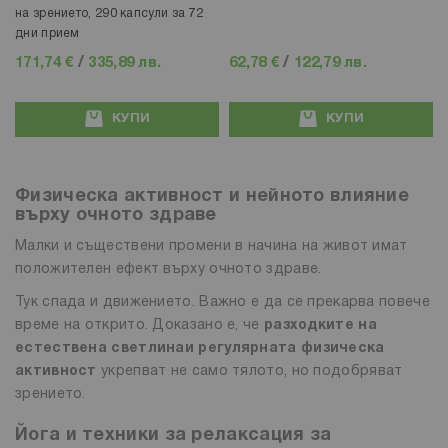
на зрението, 290 капсули за 72
дни прием
171,74 €
/
335,89 лв.
62,78 €
/
122,79 лв.
КУПИ
КУПИ
Физическа активност и нейното влияние
върху очното здраве
Малки и съществени промени в начина на живот имат
положителен ефект върху очното здраве.
Тук спада и движението. Важно е да се прекарва повече
време на открито. Доказано е, че
разходките на
естествена светлина
и регулярната физическа
активност
укрепват не само тялото, но подобряват
зрението.
Йога и техники за релаксация за