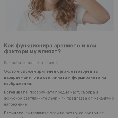
Как функционира зрението и кои
фактори му влияят?
Как работи човешкото око?
Окото е
сложен зрителен орган
,
отговорен за
възприемането на светлината и формирането на
изображения
.
Роговицата
, прозрачната предна част, събира и
фокусира светлинните лъчи и ги предпазва от механично
напрежение.
Ретината
, вътрешният слой на окото, се състои от