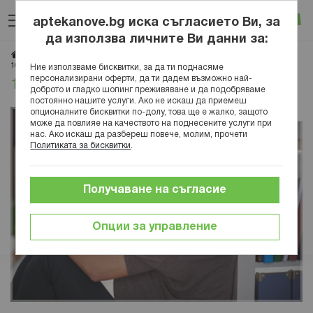
Прескачане
Търсене
Люб
Ко
към
aptekanove.bg иска съгласието Ви, за
съдържанието
Вход
да използва личните Ви данни за:
Начало
Блог
Здраве
Заболявания
Офталмология
10 начина за подобряване на зрението
Ние използваме бисквитки, за да ти поднасяме
персонализирани оферти, да ти дадем възможно най-
10 начина за подобряване на зрението
доброто и гладко шопинг преживяване и да подобряваме
постоянно нашите услуги. Ако не искаш да приемеш
опционалните бисквитки по-долу, това ще е жалко, защото
може да повлияе на качеството на поднесените услуги при
нас. Ако искаш да разбереш повече, молим, прочети
Политиката за бисквитки
.
Получаване на съгласие
Опции за управление