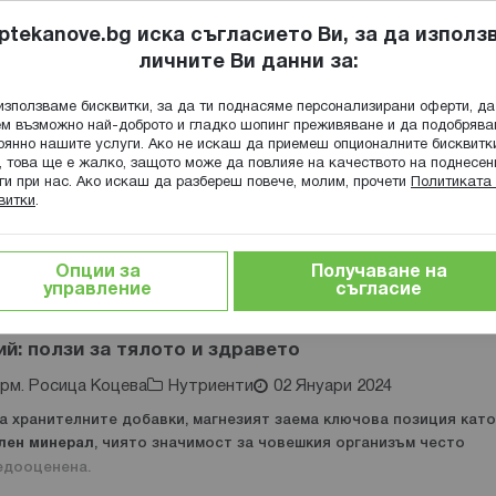
ptekanove.bg иска съгласието Ви, за да използ
личните Ви данни за:
ПОПИТАЙ Ф
използваме бисквитки, за да ти поднасяме персонализирани оферти, да
Търсене
м възможно най-доброто и гладко шопинг преживяване и да подобряв
оянно нашите услуги. Ако не искаш да приемеш опционалните бисквитк
КА
ГРИЖА ЗА МАЙКАТА И ДЕТЕТО
ХРАНИТЕЛНИ ДОБАВКИ
, това ще е жалко, защото може да повлияе на качеството на поднесен
ги при нас. Ако искаш да разбереш повече, молим, прочети
Политиката 
витки
.
иенти
Опции за
Получаване на
управление
съгласие
й: ползи за тялото и здравето
рм. Росица Коцева
Нутриенти
02 Януари 2024
на хранителните добавки, магнезият заема ключова позиция кат
лен минерал
, чиято значимост за човешкия организъм често
едооценена.