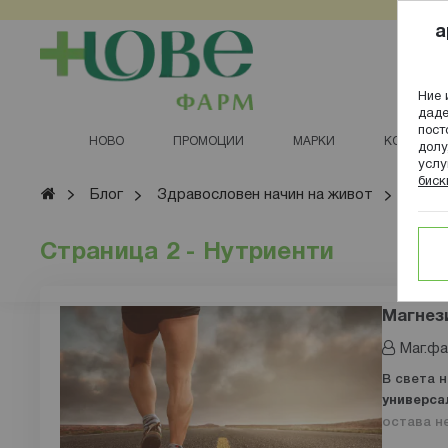
Прескачане
a
към
съдържанието
Ние 
даде
пост
НОВО
ПРОМОЦИИ
МАРКИ
КОЗМЕТИ
долу
услу
биск
Начало
Блог
Здравословен начин на живот
Нутр
Страница 2 - Нутриенти
Магнези
Маг.фа
В света 
универса
остава н