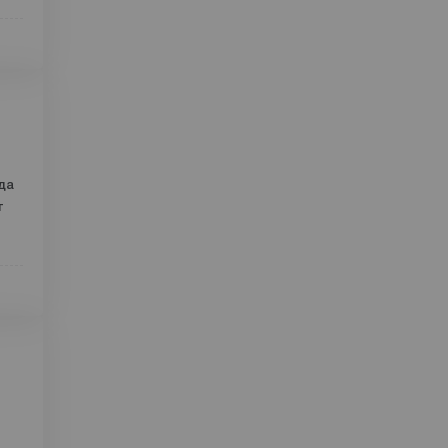
а
ост
в
и
да
т
ече
 те
то
,