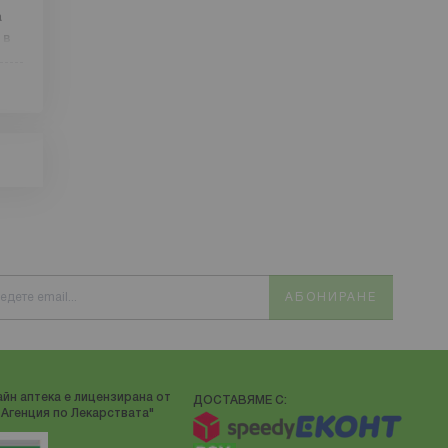
а
 в
а
я –
 C
а.
3)
ри
о
АБОНИРАНЕ
йн аптека е лицензирана от
ДОСТАВЯМЕ С:
Агенция по Лекарствата"