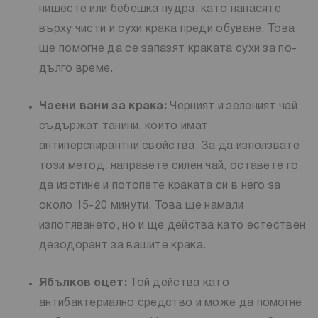
нишесте или бебешка пудра, като нанасяте
върху чисти и сухи крака преди обуване. Това
ще помогне да се запазят краката сухи за по-
дълго време.
Чаени вани за крака:
Черният и зеленият чай
съдържат танини, които имат
антиперспирантни свойства. За да използвате
този метод, направете силен чай, оставете го
да изстине и потопете краката си в него за
около 15-20 минути. Това ще намали
изпотяването, но и ще действа като естествен
дезодорант за вашите крака.
Ябълков оцет:
Той действа като
антибактериално средство и може да помогне