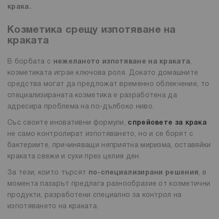
крака.
Козметика срещу изпотяване на
краката
В борбата с
нежеланото изпотяване на краката
,
козметиката играе ключова роля. Докато домашните
средства могат да предложат временно облекчение, то
специализираната козметика е разработена да
адресира проблема на по-дълбоко ниво.
Със своите иновативни формули,
спрейовете за крака
не само контролират изпотяването, но и се борят с
бактериите, причиняващи неприятна миризма, оставяйки
краката свежи и сухи през целия ден.
За тези, които търсят
по-специализирани решения
, в
момента пазарът предлага разнообразие от козметични
продукти, разработени специално за контрол на
изпотяването на краката.