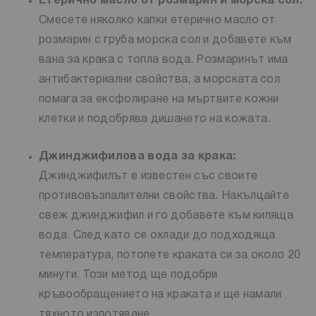
Етерично масло от розмарин и морска сол:
Смесете няколко капки етерично масло от
розмарин с груба морска сол и добавете към
вана за крака с топла вода. Розмаринът има
антибактериални свойства, а морската сол
помага за ексфолиране на мъртвите кожни
клетки и подобрява дишането на кожата.
Джинджифилова вода за крака:
Джинджифилът е известен със своите
противовъзпалителни свойства. Накълцайте
свеж джинджифил и го добавете към кипяща
вода. След като се охлади до подходяща
температура, потопете краката си за около 20
минути. Този метод ще подобри
кръвообращението на краката и ще намали
тяхното изпотяване.