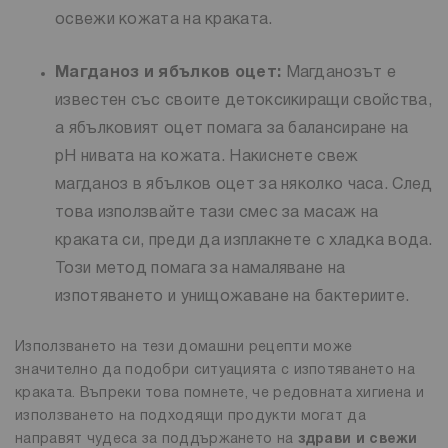
освежи кожата на краката.
Магданоз и ябълков оцет:
Магданозът е
известен със своите детоксикиращи свойства,
а ябълковият оцет помага за балансиране на
pH нивата на кожата. Накиснете свеж
магданоз в ябълков оцет за няколко часа. След
това използвайте тази смес за масаж на
краката си, преди да изплакнете с хладка вода.
Този метод помага за намаляване на
изпотяването и унищожаване на бактериите.
Използването на тези домашни рецепти може
значително да подобри ситуацията с изпотяването на
краката. Въпреки това помнете, че редовната хигиена и
използването на подходящи продукти могат да
направят чудеса за поддържането на
здрави и свежи