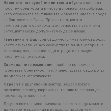
Носенето на неудобни или тесни обувки
е основен
проблем сред хората и често допринася за проблема,
като ограничава вентилацията и създава идеална среда
за бактерии и гъбички. През лятото, когато
температурите са високи, и активността е увеличена,
ситуацията може допълнително да се влоши.
Генетичните фактори
също често имат ключова роля,
което означава, че ако семейството ви има история на
хиперхидроза, шансовете да страдате от същия
проблем са по-високи
.
Хормоналните изменения
, особено по време на
пубертета, бременността или менопаузата, също могат
да увеличат изпотяването.
Стресът
е друг ключов фактор, защото когато
организмът е под напрежение, то тялото започва да
произвежда повече пот.
Да установите първопричината е важно, за да можете
да изберете правилния и подходящ подход към