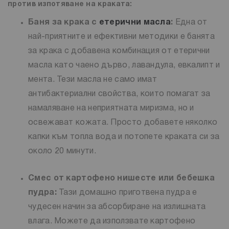
против изпотяване на краката:
Баня за крака с
етерични масла
:
Една от
най-приятните и ефективни методики е банята
за крака с добавена комбинация от етерични
масла като чаено дърво, лавандула, евкалипт и
мента. Тези масла не само имат
антибактериални свойства, които помагат за
намаляване на неприятната миризма, но и
освежават кожата. Просто добавете няколко
капки към топла вода и потопете краката си за
около 20 минути.
Смес от картофено нишесте или бебешка
пудра:
Тази домашно приготвена пудра е
чудесен начин за абсорбиране на излишната
влага. Можете да използвате картофено