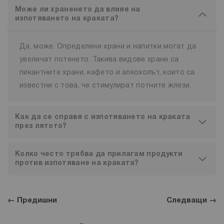
Може ли храненето да влияе на
изпотяването на краката?
Да, може. Определени храни и напитки могат да
увеличат потенето. Такива видове храни са
пикантните храни, кафето и алкохолът, които са
известни с това, че стимулират потните жлези.
Как да се справя с изпотяването на краката
през лятото?
Колко често трябва да прилагам продукти
против изпотяване на краката?
← Предишни
Следващи →