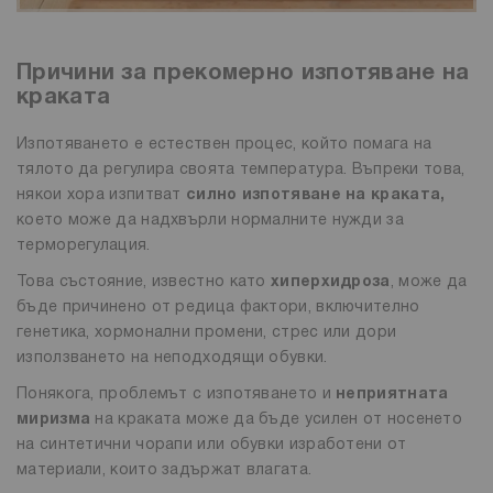
Причини за прекомерно изпотяване на
краката
Изпотяването е естествен процес, който помага на
тялото да регулира своята температура. Въпреки това,
някои хора изпитват
силно изпотяване на краката,
което може да надхвърли нормалните нужди за
терморегулация.
Това състояние, известно като
хиперхидроза
, може да
бъде причинено от редица фактори, включително
генетика, хормонални промени, стрес или дори
използването на неподходящи обувки.
Понякога, проблемът с изпотяването и
неприятната
миризма
на краката може да бъде усилен от носенето
на синтетични чорапи или обувки изработени от
материали, които задържат влагата.