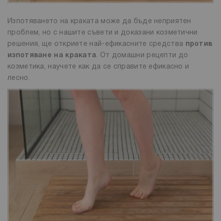
Изпотяването на краката може да бъде неприятен
проблем, но с нашите съвети и доказани козметични
решения, ще откриете най-ефикасните средства
против
изпотяване на краката
. От домашни рецепти до
козметика, научете как да се справите ефикасно и
лесно.