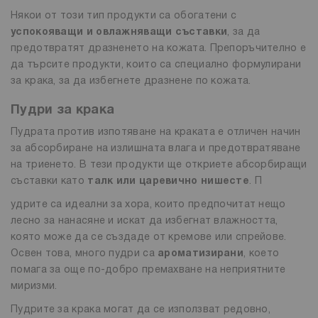
Някои от този тип продукти са обогатени с
успокояващи и овлажняващи съставки
, за да
предотвратят дразненето на кожата. Препоръчително е
да търсите продукти, които са специално формулирани
за крака, за да избегнете дразнене по кожата.
Пудри за крака
Пудрата против изпотяване на краката е отличен начин
за абсорбиране на излишната влага и предотвратяване
на триенето. В тези продукти ще откриете абсорбиращи
съставки като
талк или царевично нишесте
. П
удрите са идеални за хора, които предпочитат нещо
лесно за нанасяне и искат да избегнат влажността,
която може да се създаде от кремове или спрейове.
Освен това, много пудри са
ароматизирани
, което
помага за още по-добро премахване на неприятните
миризми.
Пудрите за крака могат да се използват редовно,