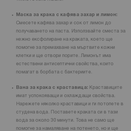
Маска за крака с кафява захар и лимон:
Смесете кафява захар и сок от лимон до
получаването на паста. Използвайте сместа за
нежно ексфолиране на краката, което ще
помогне за премахване на мъртвите кожни
клетки и ще отвори порите. Лимонът има
естествени антисептични свойства, които
помагат в борбата с бактериите.
Вана за крака с краставица:
Краставиците
имат успокояващи и охлаждащи свойства.
Нарежете няколко краставици и ги потопете в
студена вода. Поставете краката си в тази
вода за около 30 минути. Това не само ще
помогне за намаляване на потенето, но и ще