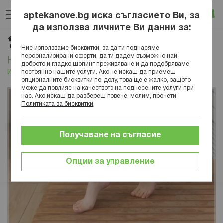
Прескачане
Търсене
Люб
Ко
към
aptekanove.bg иска съгласието Ви, за
съдържанието
Вход
да използва личните Ви данни за:
Начало
Блог
Красота
Грижа за тялото
Най-ефикасните средства против изпотяване на краката
Ние използваме бисквитки, за да ти поднасяме
персонализирани оферти, да ти дадем възможно най-
Най-ефикасните средства против
доброто и гладко шопинг преживяване и да подобряваме
изпотяване на краката
постоянно нашите услуги. Ако не искаш да приемеш
опционалните бисквитки по-долу, това ще е жалко, защото
може да повлияе на качеството на поднесените услуги при
нас. Ако искаш да разбереш повече, молим, прочети
Политиката за бисквитки
.
Получаване на съгласие
Опции за управление