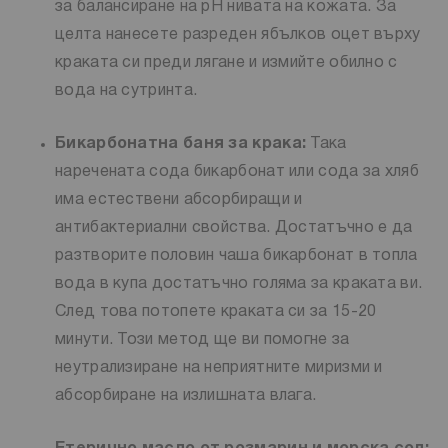
за балансиране на pH нивата на кожата. За
целта нанесете разреден ябълков оцет върху
краката си преди лягане и измийте обилно с
вода на сутринта.
Бикарбонатна баня за крака:
Така
наречената сода бикарбонат или сода за хляб
има естествени абсорбиращи и
антибактериални свойства. Достатъчно е да
разтворите половин чаша бикарбонат в топла
вода в купа достатъчно голяма за краката ви.
След това потопете краката си за 15-20
минути. Този метод ще ви помогне за
неутрализиране на неприятните миризми и
абсорбиране на излишната влага.