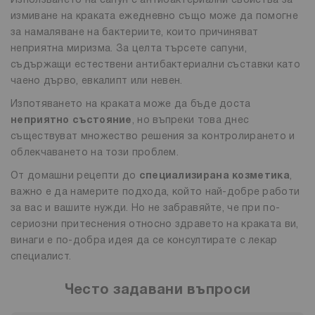
Използването на сапун с антибактериални свойства за
измиване на краката ежедневно също може да помогне
за намаляване на бактериите, които причиняват
неприятна миризма. За целта търсете сапуни,
съдържащи естествени антибактериални съставки като
чаено дърво, евкалипт или невен.
Изпотяването на краката може да бъде доста
неприятно състояние
, но въпреки това днес
съществуват множество решения за контролирането и
облекчаването на този проблем.
От домашни рецепти до
специализирана козметика
,
важно е да намерите подхода, който най-добре работи
за вас и вашите нужди. Но не забравяйте, че при по-
сериозни притеснения относно здравето на краката ви,
винаги е по-добра идея да се консултирате с лекар
специалист.
Често задавани въпроси