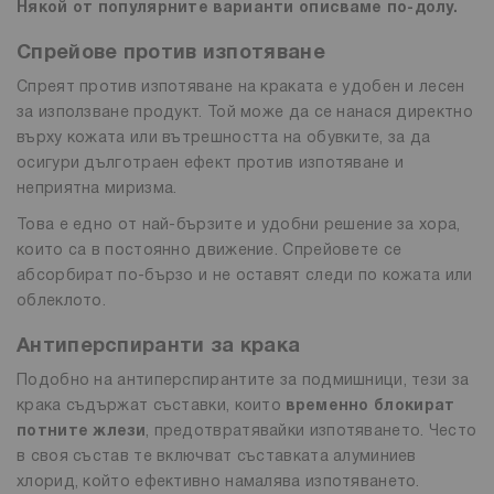
Някой от популярните варианти описваме по-долу.
Спрейове против изпотяване
Спреят против изпотяване на краката е удобен и лесен
за използване продукт. Той може да се нанася директно
върху кожата или вътрешността на обувките, за да
осигури дълготраен ефект против изпотяване и
неприятна миризма.
Това е едно от най-бързите и удобни решение за хора,
които са в постоянно движение. Спрейовете се
абсорбират по-бързо и не оставят следи по кожата или
облеклото.
Антиперспиранти за крака
Подобно на антиперспирантите за подмишници, тези за
крака съдържат съставки, които
временно блокират
потните жлези
, предотвратявайки изпотяването. Често
в своя състав те включват съставката алуминиев
хлорид, който ефективно намалява изпотяването.