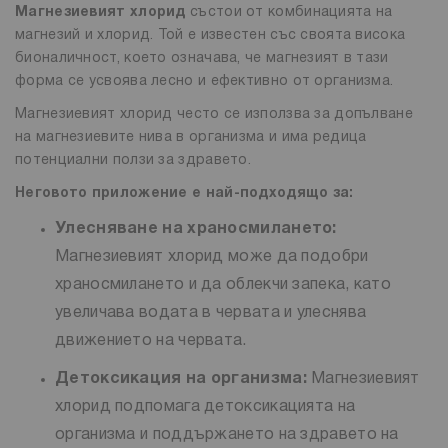
Магнезиевият хлорид
състои от комбинацията на
магнезий и хлорид. Той е известен със своята висока
бионаличност, което означава, че магнезият в тази
форма се усвоява лесно и ефективно от организма.
Магнезиевият хлорид често се използва за допълване
на магнезиевите нива в организма и има редица
потенциални ползи за здравето.
Неговото приложение е най-подходящо за:
Улесняване на храносмилането:
Магнезиевият хлорид може да подобри
храносмилането и да облекчи запека, като
увеличава водата в червата и улеснява
движението на червата.
Детоксикация на организма:
Магнезиевият
хлорид подпомага детоксикацията на
организма и поддържането на здравето на