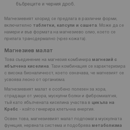
бъбреците и черния дроб.
Магнезиевият хлорид се предлага в различни форми,
включително
таблетки, капсули и сашета
. Може да се
намери и във формата на магнезиево олио, което се
прилага трансдермално (чрез кожата).
Магнезиев малат
Това съединение на магнезия комбинира
магнезий с
ябълчена киселина
. Тази комбинация се характеризира
с висока бионаличност, което означава, че магнезият се
усвоява лесно от организма.
Магнезиевият малат е особено полезен за хора,
страдащи от умора, мускулни болки и фибромиалгия,
тъй като ябълчената киселина участва в
цикъла на
Кребс
- който генерира клетъчна енергия.
Освен това, магнезиевият малат подпомага мускулната
функция, нервната система и подобрява
метаболизма