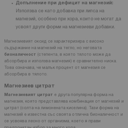
Допълнение при дефицит на магнезий:
Използва се като добавка при липса на
магнезий, особено при хора, които не могат да
усвоят други форми на магнезиеви добавки.
Магнезиевият оксид се характеризира с високо
съдържание на магнезий на тегло, но неговата
бионаличност
(степента, в която тялото може да
абсорбира и използва магнезия) е сравнително ниска.
Това означава, че малък процент от магнезия се
абсорбира в тялото.
Магнезиев цитрат
Магнезиевият цитрат
е друга популярна форма на
магнезия, която представлява комбинация от магнезий и
цитрат (солта на лимонената киселина). Тази форма на
магнезий е известна със своята отлична бионаличност и
се усвоява лесно от организма, което я прави
предпочитан избор за много хора.