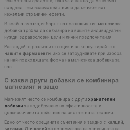
лекарствени средства, така че е важно да се вземат
предвид тези взаимодействия и да се избегнат
нежелани странични ефекти.
В крайна сметка, изборът на правилния тип магнезиева
добавка трябва да се базира на вашите индивидуални
нужди, здравословни цели и лични предпочитания.
Разгледайте различните опции и се консултирайте с
нашите фармацевти
, ако се затруднявате при избора
на най-подходящата форма на магнезиева добавка за
вас.
С какви други добавки се комбинира
магнезият и защо
Магнезият често се комбинира с други
хранителни
добавки
за подобряване на ефективността и
целенасоченото действие на съответната терапия.
Едно от често срещаните съчетания е заедно с
калций,
витамин Д и калий
за подпомагане на здравината на