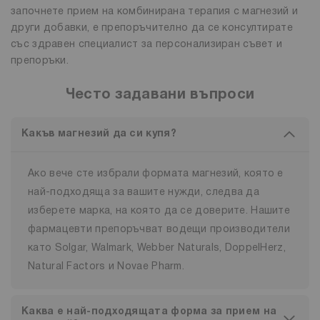
започнете прием на комбинирана терапия с магнезий и
други добавки, е препоръчително да се консултирате
със здравен специалист за персонализиран съвет и
препоръки.
Често задавани въпроси
Какъв магнезий да си купя?
Ако вече сте избрали формата магнезий, която е
най-подходяща за вашите нужди, следва да
изберете марка, на която да се доверите. Нашите
фармацевти препоръчват водещи производители
като Solgar, Walmark, Webber Naturals, DoppelHerz,
Natural Factors и Novae Pharm.
Каква е най-подходящата форма за прием на