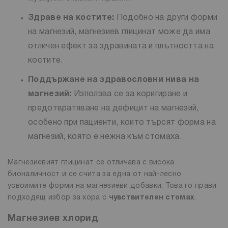
Здраве на костите:
Подобно на други форми
на магнезий, магнезиев глицинат може да има
отличен ефект за здравината и плътността на
костите.
Поддържане на здравословни нива на
магнезий:
Използва се за коригиране и
предотвратяване на дефицит на магнезий,
особено при пациенти, които търсят форма на
магнезий, която е нежна към стомаха.
Магнезиевият глицинат се отличава с висока
бионаличност и се счита за една от най-лесно
усвоимите форми на магнезиеви добавки. Това го прави
подходящ избор за хора с
чувствителен стомах
.
Магнезиев хлорид