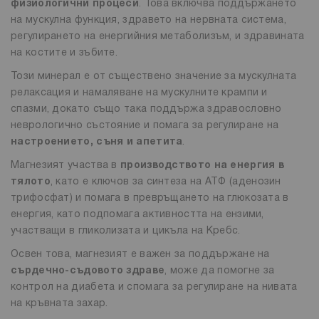
физиологични процеси
. Това включва поддържането
на мускулна функция, здравето на нервната система,
регулирането на енергийния метаболизъм, и здравината
на костите и зъбите.
Този минерал е от съществено значение за мускулната
релаксация и намаляване на мускулните крампи и
спазми, докато също така поддържа здравословно
неврологично състояние и помага за регулиране на
настроението, съня и апетита
.
Магнезият участва в
производството на енергия в
тялото
, като е ключов за синтеза на АТФ (аденозин
трифосфат) и помага в превръщането на глюкозата в
енергия, като подпомага активността на ензими,
участващи в гликолизата и цикъла на Кребс.
Освен това, магнезият е важен за поддържане на
сърдечно-съдовото здраве
, може да помогне за
контрол на диабета и спомага за регулиране на нивата
на кръвната захар.