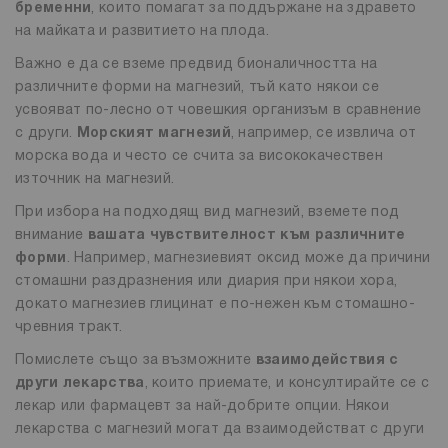
бременни
, които помагат за поддържане на здравето
на майката и развитието на плода.
Важно е да се вземе предвид бионаличността на
различните форми на магнезий, тъй като някои се
усвояват по-лесно от човешкия организъм в сравнение
с други.
Морският магнезий
, например, се извлича от
морска вода и често се счита за висококачествен
източник на магнезий.
При избора на подходящ вид магнезий, вземете под
внимание
вашата чувствителност към различните
форми
. Например, магнезиевият оксид може да причини
стомашни раздразнения или диария при някои хора,
докато магнезиев глицинат е по-нежен към стомашно-
чревния тракт.
Помислете също за възможните
взаимодействия с
други лекарства
, които приемате, и консултирайте се с
лекар или фармацевт за най-добрите опции. Някои
лекарства с магнезий могат да взаимодействат с други