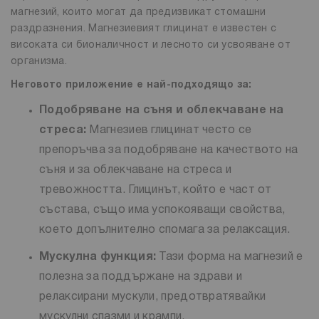
магнезий, които могат да предизвикат стомашни
раздразнения. Магнезиевият глицинат е известен с
високата си бионаличност и лесното си усвояване от
организма.
Неговото приложение е най-подходящо за:
Подобряване на съня и облекчаване на
стреса:
Магнезиев глицинат често се
препоръчва за подобряване на качеството на
съня и за облекчаване на стреса и
тревожността. Глицинът, който е част от
състава, също има успокояващи свойства,
което допълнително спомага за релаксация.
Мускулна функция:
Тази форма на магнезий е
полезна за поддържане на здрави и
релаксирани мускули, предотвратявайки
мускулни спазми и крампи.