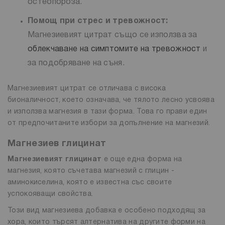
остеопороза.
Помощ при стрес и тревожност:
Магнезиевият цитрат също се използва за
облекчаване на симптомите на тревожност
и
за подобряване на съня.
Магнезиевият цитрат се отличава с висока
бионаличност, което означава, че тялото лесно усвоява
и използва магнезия в тази форма. Това го прави един
от предпочитаните избори за допълнение на магнезий.
Магнезиев глицинат
Магнезиевият глицинат
е още една форма на
магнезия, която съчетава магнезий с глицин -
аминокиселина, която е известна със своите
успокояващи свойства.
Този вид магнезиева добавка е особено подходящ за
хора, които търсят алтернатива на другите форми на