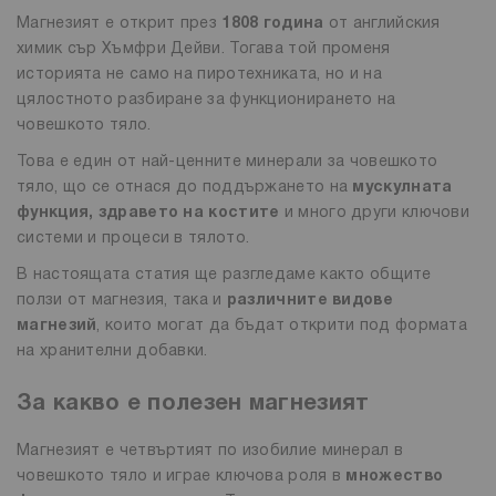
Магнезият е открит през
1808 година
от английския
химик сър Хъмфри Дейви. Тогава той променя
историята не само на пиротехниката, но и на
цялостното разбиране за функционирането на
човешкото тяло.
Това е един от най-ценните минерали за човешкото
тяло, що се отнася до поддържането на
мускулната
функция, здравето на костите
и много други ключови
системи и процеси в тялото.
В настоящата статия ще разгледаме както общите
ползи от магнезия, така и
различните видове
магнезий
, които могат да бъдат открити под формата
на хранителни добавки.
За какво е полезен магнезият
Магнезият е четвъртият по изобилие минерал в
човешкото тяло и играе ключова роля в
множество