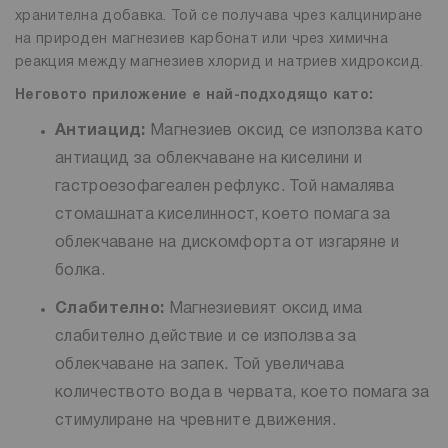
хранителна добавка. Той се получава чрез калциниране
на природен магнезиев карбонат или чрез химична
реакция между магнезиев хлорид и натриев хидроксид.
Неговото приложение е най-подходящо като:
Антиацид:
Магнезиев оксид се използва като
антиацид за облекчаване на киселини и
гастроезофагеален рефлукс. Той намалява
стомашната киселинност, което помага за
облекчаване на дискомфорта от изгаряне и
болка.
Слабително:
Магнезиевият оксид има
слабително действие и се използва за
облекчаване на запек. Той увеличава
количеството вода в червата, което помага за
стимулиране на чревните движения.