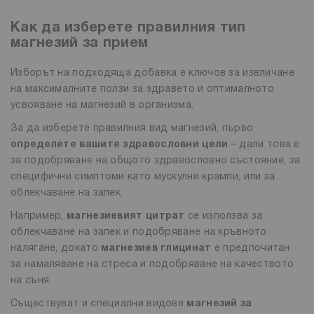
Как да изберете правилния тип
магнезий за прием
Изборът на подходяща добавка е ключов за извличане
на максималните ползи за здравето и оптималното
усвояване на магнезий в организма.
За да изберете правилния вид магнезий, първо
определете вашите здравословни цели
– дали това е
за подобряване на общото здравословно състояние, за
специфични симптоми като мускулни крампи, или за
облекчаване на запек.
Например,
магнезиевият цитрат
се използва за
облекчаване на запек и подобряване на кръвното
налягане, докато
магнезиев глицинат
е предпочитан
за намаляване на стреса и подобряване на качеството
на съня.
Съществуват и специални видове
магнезий за