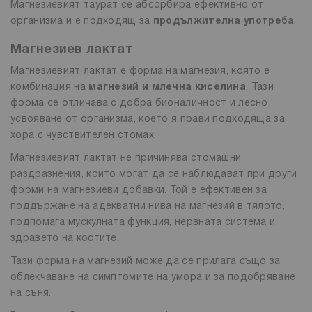
Магнезиевият таурат се абсорбира ефективно от
организма и е подходящ за
продължителна употреба
.
Магнезиев лактат
Магнезиевият лактат е форма на магнезия, която е
комбинация на
магнезий и млечна киселина
. Тази
форма се отличава с добра бионаличност и лесно
усвояване от организма, което я прави подходяща за
хора с чувствителен стомах.
Магнезиевият лактат не причинява стомашни
раздразнения, които могат да се наблюдават при други
форми на магнезиеви добавки. Той е ефективен за
поддържане на адекватни нива на магнезий в тялото,
подпомага мускулната функция, нервната система и
здравето на костите.
Тази форма на магнезий може да се прилага също за
облекчаване на симптомите на умора и за подобряване
на съня.