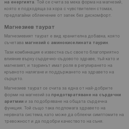
на енергията
. Той се счита за мека форма на магнезий,
която е подходяща за хора с чувствителен стомах,
предлагайки облекчение от запек без дискомфорт.
Магнезиев таурат
Магнезиевият таурат е вид хранителна добавка, която
съчетава
магнезий с аминокиселината таурин
.
Тази комбинация е известна със своето благоприятно
влияние върху сърдечно-съдовото здраве, тъй като и
магнезият, и тауринът имат роля в регулирането на
кръвното налягане и поддържането на здравето на
сърцето.
Магнезиев таурат се счита за една от най-добрите
форми на магнезий за
предотвратяване на сърдечни
аритмии
и за подобряване на общата сърдечна
функция. Той също така подпомага здравето на
нервната система, като може да облекчи симптомите на
тревожност и да подобри качеството на съня.