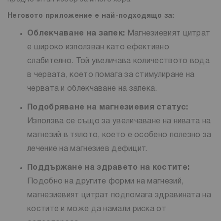
Неговото приложение е най-подходящо за:
Облекчаване на запек:
Магнезиевият цитрат
е широко използван като ефективно
слабително. Той увеличава количеството вода
в червата, което помага за стимулиране на
червата и облекчаване на запека.
Подобряване на магнезиевия статус:
Използва се също за увеличаване на нивата на
магнезий в тялото, което е особено полезно за
лечение на магнезиев дефицит.
Поддържане на здравето на костите:
Подобно на другите форми на магнезий,
магнезиевият цитрат подпомага здравината на
костите и може да намали риска от