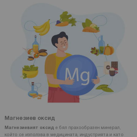
Магнезиев оксид
Магнезиевият оксид
е бял прахообразен минерал,
който се използва в медицината, индустрията и като