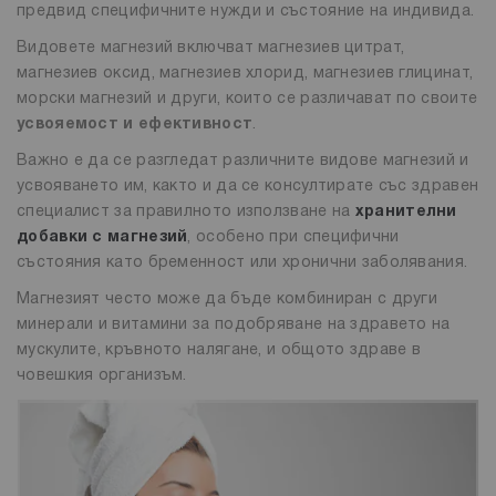
предвид специфичните нужди и състояние на индивида.
Видовете магнезий включват магнезиев цитрат,
магнезиев оксид, магнезиев хлорид, магнезиев глицинат,
морски магнезий и други, които се различават по своите
усвояемост и ефективност
.
Важно е да се разгледат различните видове магнезий и
усвояването им, както и да се консултирате със здравен
специалист за правилното използване на
хранителни
добавки с магнезий
, особено при специфични
състояния като бременност или хронични заболявания.
Магнезият често може да бъде комбиниран с други
минерали и витамини за подобряване на здравето на
мускулите, кръвното налягане, и общото здраве в
човешкия организъм.