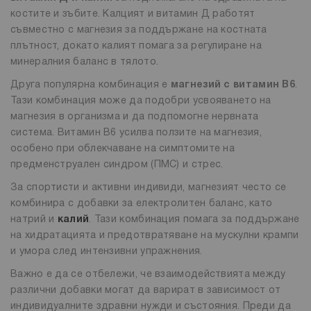
костите и зъбите. Калцият и витамин Д работят
съвместно с магнезия за поддържане на костната
плътност, докато калият помага за регулиране на
минералния баланс в тялото.
Друга популярна комбинация е
магнезий с витамин B6
.
Тази комбинация може да подобри усвояването на
магнезия в организма и да подпомогне нервната
система. Витамин B6 усилва ползите на магнезия,
особено при облекчаване на симптомите на
предменструален синдром (ПМС) и стрес.
За спортисти и активни индивиди, магнезият често се
комбинира с добавки за електролитен баланс, като
натрий и
калий
. Тази комбинация помага за поддържане
на хидратацията и предотвратяване на мускулни крампи
и умора след интензивни упражнения.
Важно е да се отбележи, че взаимодействията между
различни добавки могат да варират в зависимост от
индивидуалните здравни нужди и състояния. Преди да