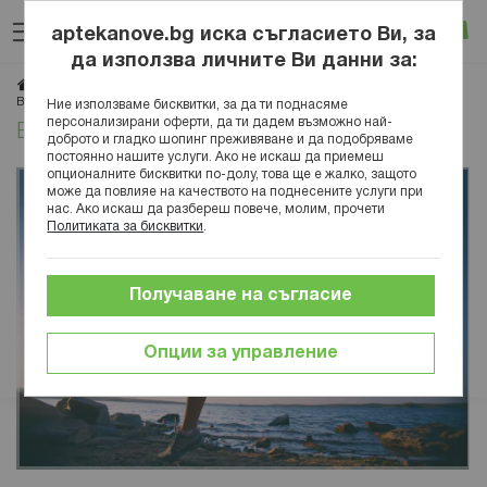
Прескачане
Търсене
Люб
Ко
към
aptekanove.bg иска съгласието Ви, за
съдържанието
Вход
да използва личните Ви данни за:
Начало
Блог
Медицинска енциклопедия
Активни съставки
Видове магнезий и как да изберете
Ние използваме бисквитки, за да ти поднасяме
персонализирани оферти, да ти дадем възможно най-
Видове магнезий и как да изберете
доброто и гладко шопинг преживяване и да подобряваме
постоянно нашите услуги. Ако не искаш да приемеш
опционалните бисквитки по-долу, това ще е жалко, защото
може да повлияе на качеството на поднесените услуги при
нас. Ако искаш да разбереш повече, молим, прочети
Политиката за бисквитки
.
Получаване на съгласие
Опции за управление