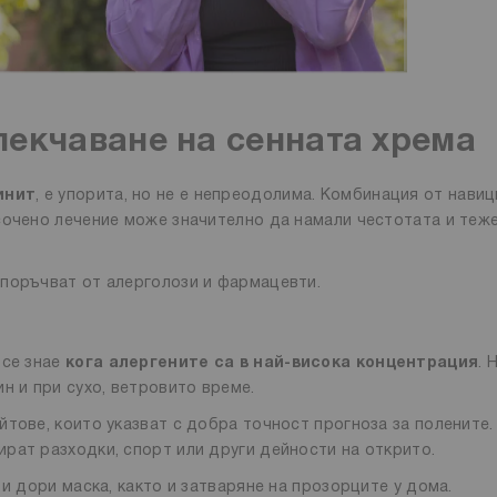
лекчаване на сенната хрема
инит
, е упорита, но не е непреодолима. Комбинация от навиц
сочено лечение може значително да намали честотата и теж
епоръчват от алерголози и фармацевти.
 се знае
кога алергените са в най-висока концентрация
. 
н и при сухо, ветровито време.
тове, които указват с добра точност прогноза за полените.
рат разходки, спорт или други дейности на открито.
и дори маска, както и затваряне на прозорците у дома.