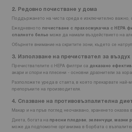
2. Редовно почистване у дома
Поддържането на чиста среда е изключително важно, 
Ежедневното
почистване с прахосмукачка с HEPA ф
спалното бельо
може да намали въздействието на ал
Обърнете внимание на скритите зони, където се натруп
3. Използване на пречиствател за въздух
Пречиствателите с HEPA филтри са
доказано ефектив
акари и спори на плесени - основни дразнители за хора
Разположете уреда в стаята, в която прекарвате най-
препоръките на производителя.
4. Спазване на противовъзпалителна дие
Макар и на пръв поглед неочаквано, храненето оказва 
Диета, богата на
пресни плодове
,
зеленчуци
,
мазни 
може да подпомогне организма в борбата с възпалите