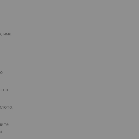
, има
то
е на
рлото,
мите
и.