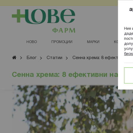
Прескачане
a
към
съдържанието
Ние 
даде
пост
НОВО
ПРОМОЦИИ
МАРКИ
КОЗМЕТИ
долу
услу
биск
Начало
Блог
Статии
Сенна хрема: 8 ефективни н
Сенна хрема: 8 ефективни начин