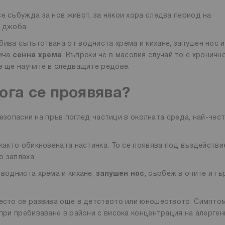
е събужда за нов живот, за някои хора следва период на
в джоба.
бива съпътствана от водниста хрема и кихане, запушен нос и
рича
сенна хрема
. Въпреки че в масовия случай то е хронично
те ще научите в следващите редове.
ога се проявява?
езопасни на пръв поглед частици в околната среда, най-чес
 както обикновената настинка. То се появява под въздействи
о заплаха.
 водниста хрема и кихане,
запушен нос
, сърбеж в очите и гъ
често се развива още в детството или юношеството. Симпто
 при пребиваване в райони с висока концентрация на алерген