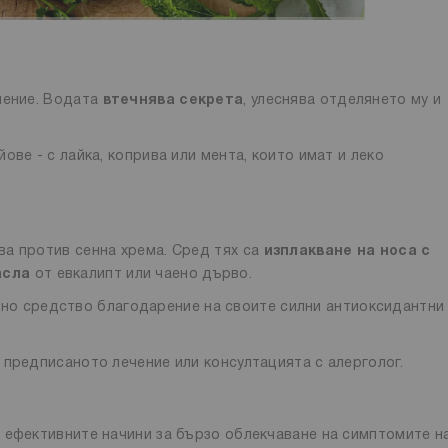
чение. Водата
втечнява секрета
, улеснява отделянето му и
ве - с лайка, коприва или мента, които имат и леко
а против сенна хрема. Сред тях са
изплакване на носа с
асла
от евкалипт или чаено дърво.
но средство благодарение на своите силни антиоксидантни
 предписаното лечение или консултацията с алерголог.
 ефективните начини за бързо облекчаване на симптомите н