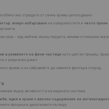
особено ако страдате от сенна хрема целогодишно.
илтър
,
мокро избърсване
на повърхностите и
често пране
ергените.
ва прах - зад мебели, върху пердета, килими и плюшени игра
ни в улавянето на фини частици
като цветен прашец, прах
та с алергичен ринит.
много време и не забравяйте да сменяте филтъра според
та
влияние върху активността на имунната система.
риби
,
ядки и храни с високо съдържание на антиоксидан
лните процеси в дихателните пътища.