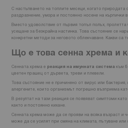
С настъпването на топлите месеци, когато природата с
раздразнение, умора и постоянно носене на кърпички 
Вместо удоволствие от първия топъл полъх, пролетта 
усещане за безкрайна настинка. Това състояние се на
конкретни методи за неговото облекчаване. Какви са 
Що е това сенна хрема и к
Сенната хрема е
реакция на имунната система
към б
цветен прашец от дървета, треви и плевели.
Това състояние не е причинено от вирус или бактерия,
алергените, които организмът погрешно възприема кат
В резултат на тази реакция се появяват симптоми като
както и постоянно кихане.
Сенната хрема може да се прояви на всяка възраст и 
може да се усилят при смяна на климата, пътуване или