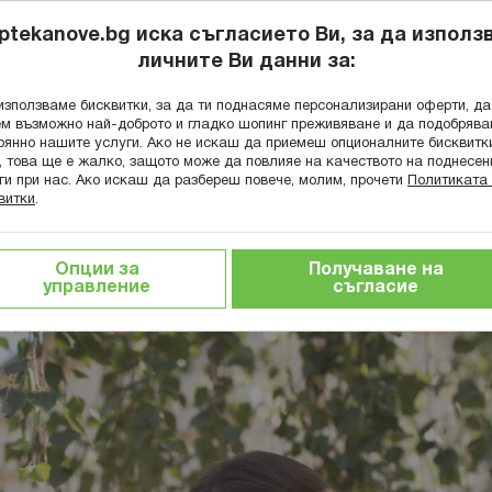
ptekanove.bg иска съгласието Ви, за да използ
личните Ви данни за:
ПОПИТАЙ Ф
използваме бисквитки, за да ти поднасяме персонализирани оферти, да
Търсене
м възможно най-доброто и гладко шопинг преживяване и да подобряв
оянно нашите услуги. Ако не искаш да приемеш опционалните бисквитк
КА
ГРИЖА ЗА МАЙКАТА И ДЕТЕТО
ХРАНИТЕЛНИ ДОБАВКИ
, това ще е жалко, защото може да повлияе на качеството на поднесен
ги при нас. Ако искаш да разбереш повече, молим, прочети
Политиката 
витки
.
ачина за облекчаване на състоянието
Опции за
Получаване на
а за облекчаване на състоянието
управление
съгласие