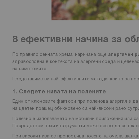
8 ефективни начина за об
По правило сенната хрема, наричана още
алергичен р
здравословна в контекста на алергени среда и целена
на симптомите.
Представяме ви най-ефективните методи, които се пр
1. Следете нивата на полените
Един от ключовите фактори при поленова алергия е да
на цветен прашец обикновено са най-високи рано сутри
Полезно е използването на мобилни приложения или сай
Посредством тези инструменти може лесно да се плани
При високи нива се препоръчва носене на очила, шапка 