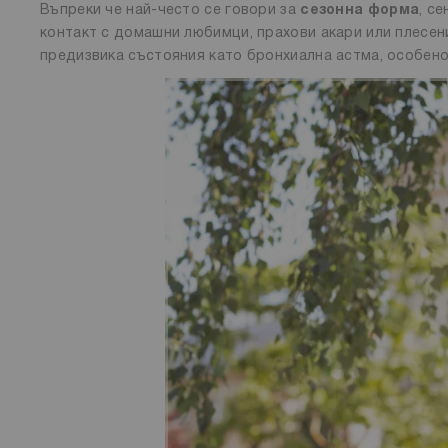
Въпреки че най-често се говори за
сезонна форма
, с
контакт с домашни любимци, прахови акари или плесени
предизвика състояния като бронхиална астма, особено