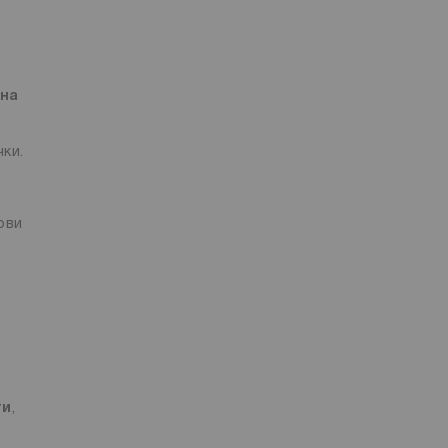
 на
чки.
ови
ти
,