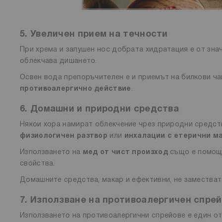
5. Увеличен прием на течности
При хрема и запушен нос добрата хидратация е от зна
облекчава дишането.
Освен вода препоръчителен е и приемът на билкови чайо
противоалергично действие
.
6. Домашни и природни средства
Някои хора намират облекчение чрез природни средств
физиологичен разтвор
или
инхалации с етерични м
Използването на
мед от чист произход
също е помощ
свойства.
Домашните средства, макар и ефективни, не заместват
7. Използване на противоалергичен спрей
Използването на противоалергични спрейове е един от